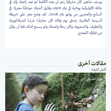
يوسف شاهين كان مَشرقيًا رغم أن هذه الكلمة لم تعد رائجة، وُلد في
عائلة كاثوليكية يونانية في عام 1926، وفارق الحياة -مواطنًا مصريًا- في
السابع والعشرين من يوليو عام 2008. لقد وضع مصر على خريطة
السينما العالمية. وحتى يوم وفاته كان معارضًا شرسًا للديكتاتورية،
والتطرّف، والشعبوية، وكان رجلًا واضحًا، ولم يسمح لذلك قط أن يقلل
من تفاؤلهِ المُعدي.
مقالات أخرى
أكمل القراءة
فواز العدواني
٨ أغسطس ٢٠٢٦