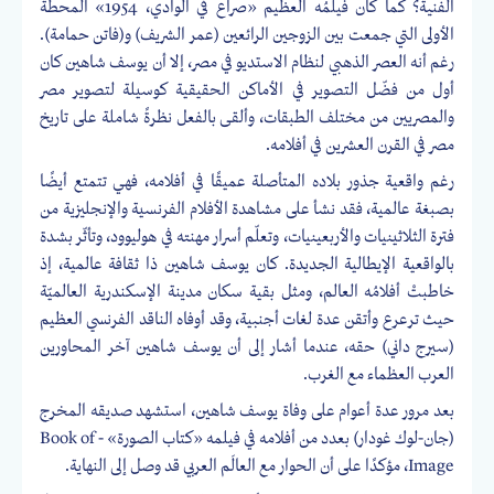
الفنية؟ كما كان فيلمُه العظيم «صراع في الوادي، 1954» المحطةَ
الأولى التي جمعت بين الزوجين الرائعين (عمر الشريف) و(فاتن حمامة).
رغم أنه العصر الذهبي لنظام الاستديو في مصر، إلا أن يوسف شاهين كان
أول من فضّل التصوير في الأماكن الحقيقية كوسيلة لتصوير مصر
والمصريين من مختلف الطبقات، وألقى بالفعل نظرةً شاملة على تاريخ
مصر في القرن العشرين في أفلامه.
رغم واقعية جذور بلاده المتأصلة عميقًا في أفلامه، فهي تتمتع أيضًا
بصبغة عالمية، فقد نشأ على مشاهدة الأفلام الفرنسية والإنجليزية من
فترة الثلاثينيات والأربعينيات، وتعلّم أسرار مهنته في هوليوود، وتأثّر بشدة
بالواقعية الإيطالية الجديدة. كان يوسف شاهين ذا ثقافة عالمية، إذ
خاطبتْ أفلامُه العالم، ومثل بقية سكان مدينة الإسكندرية العالميّة
حيث ترعرع وأتقن عدة لغات أجنبية، وقد أوفاه الناقد الفرنسي العظيم
(سيرج داني) حقه، عندما أشار إلى أن يوسف شاهين آخر المحاورين
العرب العظماء مع الغرب.
بعد مرور عدة أعوام على وفاة يوسف شاهين، استشهد صديقه المخرج
(جان-لوك غودار) بعدد من أفلامه في فيلمه «كتاب الصورة» - Book of
Image، مؤكدًا على أن الحوار مع العالَم العربي قد وصل إلى النهاية.