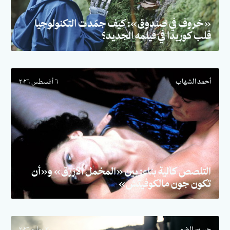
«خروف في صندوق»: كيف جمّدت التكنولوجيا
قلب كوريدا في فيلمه الجديد؟
أحمد الشهاب
٦ أغسطس ٢٠٢٦
التلصص كآلية بناء: بين «المخمل الأزرق» و«أن
تكون جون مالكوفيتش»
حسين الضو
٣٠ يوليو ٢٠٢٦