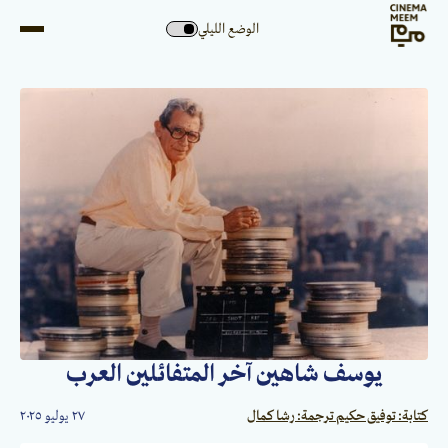
الوضع الليلي
يوسف شاهين آخر المتفائلين العرب
كتابة: توفيق حكيم ترجمة: رشا كمال
٢٧ يوليو ٢٠٢٥