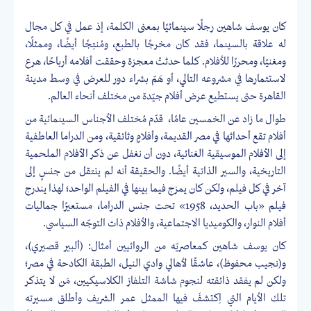
كان يوسف شاهين رجلًا سينمائيًا بمعنى الكلمة، إذ عمل في كل مجال
له علاقة بالسينما، فقد كان مخرجًا بالطبع، ومُنتِجًا أيضًا، وممثلًا،
ومغنيًا، ومحررًا للأفلام. كلما حدثتْ معجزة وحققت أفلامه أرباحًا، هرع
لاستثمارها في مشروعه التالي، أو هَمّ بشراء دور للعرض في وسط مدينة
القاهرة حتى يستطيع عرض أفلام جيّدة من مختلف أنحاء العالم.
طوال ما زاد عن الخمسين عامًا، قدّم مُختلف الأجناس السينمائية من
أفلام تقع أحداثها في مصر القديمة، وأفلامٍ وثائقية، ومن الدراما العاطفية
إلى الأفلام الموسيقية الغنائية، دون أن نغفل عن ذكر الأفلام الملحمية
التاريخية، والسير الذاتية أيضًا. والحقيقة أنه لم ينتقل من جنسٍ إلى
آخر في كل فيلم، ولكن كان يمزج فيما بينها في الفيلم الواحد؛ لهذا يندرج
فيلم «باب الحديد، 1958» تحت جنس الدراما، مستعيرًا جماليات
أفلام النوار، والكوميديا الاجتماعية، والأفلام ذات التوجّه السياسي.
كان يوسف شاهين كمعاصريّه من الروائيين أمثال: (ألبير قصيري)،
و(نجيب محفوظ)، عاشقًا لأهالي وادي النيل، الطبقة الكادحة في مصر؛
ولكن لم يفقد ذائقته لنجوم شاشة التلفاز الكلاسيكيين، مَن لا يتذكر
تلك الأيام التي اِكتشفَ فيها الممثل عمر الشريف وأطلق مسيرته