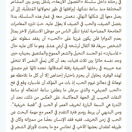
في رحلته داخل سلسلة «الفصول الأربعة»، يتنقل رومير بين المشاعر
المختلفة منذ ساعة نشأتها، لِيرافقها في طور تحولاتها المُتقلِّبة، إلى أن
يصل معها إلى شكلها النهائي. ننغمسُ معه في غمار هذه السلسلة، بدءًا
بفصل الصيف، والحب في الصيف لا يعوَّل عليه. حبٌ تثيره المغامرات
الجامحة المصاحبة لفترة تنقُّل الناس من موطئ الاستقرار لآخرَ يمتازُ
بعدم الدوام! فلن يكون غريبًا على «الحب» أن يفقد سطوته على
الشخص سريعًا، فلا أثقال تُرسِّخه في أرضٍ هشةٍ. وهو ما كان عليه حال
«غاسبارد» ذو الجسد النحيل والشعر المموج والملتصق بجيتاره حين
وجد نفسه حائرًا بين ثلاث فتيات، بعد أن كان يُمنِّي النفس ألا تتخلى
عنه حبيبته في رحلتها الصيفية رفقة أصدقائها. نجده تائهًا غير مصدقٍ
لهذه الوفرة، يحاول أن يجزم باختيار إحداهن إلا أن كل ما نلاحظه هو
توهانهُ في دهاليز غيوم الحب، إذ بات من المؤكد أن غاسبارد وقع في فخ
«الحب الصيفي» والذي سرعان ما ينطفئ ساعة اشتعاله أو ساعة
التفات الحبيب إلى الجهة المعاكسة. على العكس من ذلك، نجد أن
النُدرة هي السمة البارزة لخريف العمر أو الحب في "قصة خريفية".
ومن البديهي أن يربط رومير فترة التقدم في العمر مع مهمة البحث عن
الحب في زمن الخريف. ففيه فقد الإنسان بعضًا من مميزاته وكان في
طريقه لفقدان بعضها الآخر، في تجانسٍ مع ما يحدث لأوراق الشجر في