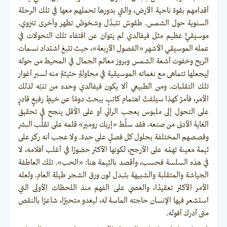
أقدامهم بقوة ناحية الأرض، والتي بدورها تحملهم معها في تلك الرحلة
السنوية حول الشمس. طقوسٌ تتبدَّل وشخوصٌ تظهر وأخرى تنزوي.
موسيقيٌّ عظيم مثل فيفالدي لم يتوانَ عن اقتفاء تلك التحولات في
عمله الموسيقي الأشهر «الفصول الأربعة»، حيث تتبعَ اشتداد نسمات
الريح وخفوت أشعة الشمس وبروز معالم الجمال في المحيط من حوله
لِيجعلها تتماهى مع نغماته الموسيقية في محاولةٍ حثيثةٍ منه لسبر أغوار
تلك التقلبات. ومن الطبيعي ألا يكون فيفالدي وحده من تنبَّه لذلك
الأمر، فأمرٌ كهذا سيلفتُ اهتمام كاتبٍ يبحث دومًا عن خيطٍ رفيعٍ قادرٍ
على التحول إلى ملبوس يعجب الرائي أو على الأقل ينجح في تحقيق
الغاية الأدنى من صنعه. فقد سلَّط «إريك رومير» قلمه على تقلُّب البشر
وقصصهم المختلفة بحلول كل فصلٍ على حدة. ولا عجب أنه ركز على
ثيمة معينة تهمُه على الأرجح، لكونها الأكثر حضورًا في أغلب أفلامه، لا
في هذه السلسة فحسب، وأقصد بالثيمة هنا: «الحب». تلك العاطفة
الجياشة والمتقلبة والشبيهة بتبدل لون ورق الشجر طيلة العام. ولعله
الأمر الأكثر تعقيدًا، والعصي على الفهم منذ اللحظات الأولى التي
استشعر فيها الإنسان حاجته الماسة له، ليغدو متحيرًا، شاعرًا بالنقص
متى أدرك أفوله.