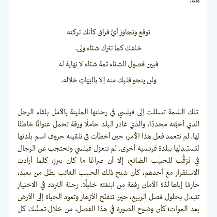
هنا:
توقع وتجاوز أيَّ فراق كأنك تركته
خلفك كما تترك شتاء ولى.
فبين فصول الشتاء ثمة شتاء لا نهاية له
ولن ينجو قلبك منه إلا بالبَيَاتِ خلاله.
تلك السِّمة تسللت إلى فيلسي في رحلتها المليئة بالأمل بلقاء الرجل
الذي أحبَّته مجددًا، والذي غادر البلد حاملًا ورقة تحمل عنوانًا خاطئًا
لها. لم تتعمد فعل هذا الأمر، حين أخطأت في تلقينه حروف اسم بلدتها
لتستبدِلها ببلدة فرنسية أخرى. لم تنعزل فيلسي وتحتجب عن الرجال
في تَرَقُّب للحبيب الضائع، إلا أن صراعًا ما كان يبرز، كلما أرادت
الاستقرار مع أحدهم، كأن شبح ذلك الحبيب الغائب يطل من بعيد،
حارمًا إياها لذة الأمان رفقة من ابتغته خليلًا. رحلة التردد في الاختيار
تتبدل بحلول فصل الربيع، حين تتفتّح الأزهار وتعود الحياة إلى الأرض
بعد الموات؛ كأن وضوح الصورة في هذا الفصل، من خلال تمسُّك كل