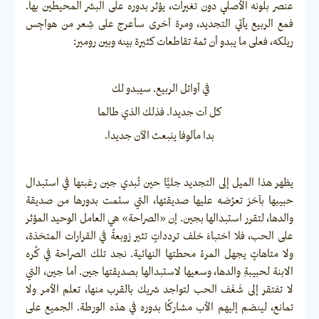
عنصر بلونه الأصلي دون تغيرات، يؤثر بدوره على البشر المحيطين بها.
فمع الربيع يأتي التجديد، ومرة أخرى سأعرج على شِعر من هواجِس
ريلكه، فعلى ما يبدو أن ثمة تقاطعات كثيرة بينه وبين رومير:
في أوائل الربيع. سيبدو لك
كل آت جديدا. فذلك الذي طالما
بدا مألوفا ينبعث الآن جديدا.
يظهر هذا الميل إلى التجديد جليًّا حين تُبدي جين رغبتها في استبدال
حبيبها بآخرَ تعرُضه عليها صديقتها، التي سئمت بدورها من صديقة
والدها، لتقرر استبدالها بجين. إن «الصراحة» هي العامل الوحيد المؤثر
على الحب، فلا اختباءَ خلف تردداتٍ تثير زوبعةً في القرارات المتخذة،
ولا متاهاتٍ يجهل المرءُ محطتها النهائية. نجد تلك الصراحة في كُره
الابنة لحبيبةِ والدها، وسعيها لاستبدالها بصديقتها جين. أما جين، التي
لا تفتقر إلى شَغَف الحب لتواجد شريك بالقرب منها، تعلم الأمر ولا
تمانع، لينضم إليهم الأب مشاركًا بدوره في هذه الورطة. الجميع على