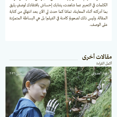
الكلمات في التعبير عما شاهدت، ينتابك إحساسٌ بافتقادك لوصفٍ يليق
بما أدركته أثناء المعاينة، تمامًا كما حدث لي الآن بعد انتهائي من كتابة
المقالة. وليس ذلك لصعوبةٍ كامنة في الفيلم! بل هي البساطة المتمرِّدة
على الوصف.
مقالات أخرى
أكمل القراءة
فواز العدواني
٨ أغسطس ٢٠٢٦