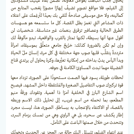
يحاول جذب انتباهك بعوامل معاونة، تَضمن بقاء عينيك مشدودتين
إلى الفيلم، فلا مواقعَ تصويرٍ تضيفُ إبهارًا مصورًا يَعْجب المتابع من
كماليته، ولا حتى موسيقى صادحةً تُلقي بك بعيدًا لتُرغِمك على اعتلاء
ذات المشاعر التي تغمرُ بطل القصة. كل ما ستسمعه هو هسهسات
الطرق الخالية وعصافير تزقزق بنغمات غير متناسقة. شخصيات لن
أقول عنها أنها بسيطة، لكنها تمتاز بالقرب والواقعية، تبدو مألوفةً لك
وإن لم تكن بالضرورة كذلك: خرِّيجٌ جامعي متعلِّقٌ بموسيقاه، امرأةٌ
مترددةٌ يتقلَّب قلبها صوب جهة مختلفة في كل مرة، إنسانٌ ملَّ الحياة
وبدأ اليأس يدبُّ بداخله من إمكانية تغيُّرها، وكرهٌ يحاول أن يرتدي قناع
الفضيلة مهما تبدت المساوئ الكامنة في جوفه.
لحظات طويلة، يسود فيها الصمت مستحوذًا على الصورة، تزداد معها
قوة تركيزك صوب التفاصيل الصغيرة والمُلتقطة داخل المشهد. فيصبح
اسم الشارع البارز في الخلفية أمرًا ذا أهمية. وتقودك ورقةُ منيو
المطعم، بما تحمله من اسم غريب، إلى تحليل ذلك الاسم وربطه
بالقصة، أو الاكتفاء بالإعجاب به ببساطةٍ. الصورة، هنا، ليست مجرد
إطار يكشف عن سحره، بل هي الراوي وهي من تمسك بزمام السرد،
وتتحدث من خلال صمتها الباعث على التأمل.
عند انتهاء الفيلم، تتسلل إليك حالة من العجز عن الحديث وتخونُك