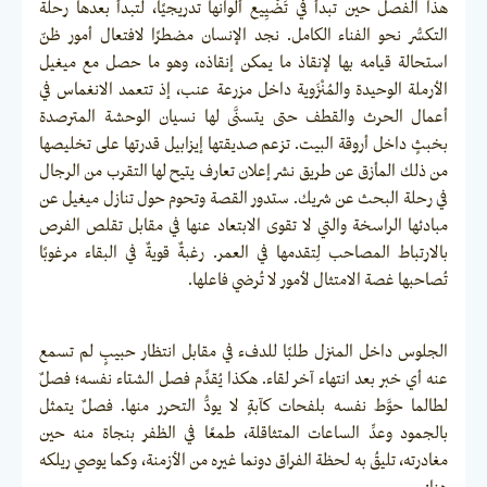
هذا الفصل حين تبدأ في تَضْيِيع ألوانها تدريجيًا، لتبدأ بعدها رحلة
التكسُّر نحو الفناء الكامل. نجد الإنسان مضطرًا لافتعال أمور ظنّ
استحالة قيامه بها لإنقاذ ما يمكن إنقاذه، وهو ما حصل مع ميغيل
الأرملة الوحيدة والمُنْزَوية داخل مزرعة عنب، إذ تتعمد الانغماس في
أعمال الحرث والقطف حتى يتسنَّى لها نسيان الوحشة المترصدة
بخبثٍ داخل أروقة البيت. تزعم صديقتها إيزابيل قدرتها على تخليصها
من ذلك المأزق عن طريق نشر إعلان تعارف يتيح لها التقرب من الرجال
في رحلة البحث عن شريك. ستدور القصة وتحوم حول تنازل ميغيل عن
مبادئها الراسخة والتي لا تقوى الابتعاد عنها في مقابل تقلص الفرص
بالارتباط المصاحب لِتقدمها في العمر. رغبةٌ قويةٌ في البقاء مرغوبًا
تُصاحبها غصة الامتثال لأمور لا تُرضي فاعلها.
الجلوس داخل المنزل طلبًا للدفء في مقابل انتظار حبيبٍ لم تسمع
عنه أي خبر بعد انتهاء آخر لقاء. هكذا يُقدِّم فصل الشتاء نفسه؛ فصلٌ
لطالما حوَّط نفسه بلفحات كآبةٍ لا يودُّ التحرر منها. فصلٌ يتمثل
بالجمود وعدِّ الساعات المتثاقلة، طمعًا في الظفر بنجاة منه حين
مغادرته، تليقُ به لحظة الفراق دونما غيره من الأزمنة، وكما يوصي ريلكه