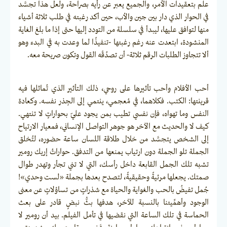
علم بتعقيدات الأمر، والجميع يعبر عن رأيه بصراحة، ولعل هذا تجسَّد
في الحوار الذي دار بين جين والأب، حين أكد رغبته في طلب ثلاثة أشياء
منها لتوافق عليها، ليبدأ في سلسلة من التودد إليها حتى إذا ما بلغ الغاية
المنشودة، ابتعدت عنه رغم رغبتها -تنفيذًا لما وعدت به في البدء وهو
ألا تتجاوز الطلبات الرقم ثلاثة- أن تصدُقَه القول وتكون صريحة معه.
أحب الأفلام وأحب تأثيرها على روحي، ذلك التأثير الذي تُماثلها فيه
قرينتها: الكتب. فكلاهما، في مُعجمي، ينتمي إلى الجِذر نفسه. وكعادة
النفس وما تهواه، فإن نفسي تطيب بمن يجود عليّ بحواراتٍ لا تنتهي.
كيف لا والحديث مع الآخر هو جوهر التواصل الإنساني، فمعيار الارتياح
إلى الشخص يتجسَّد من خلال طلاقة اللسان ساعة حضوره، لتُخلق
الجملة تلو الجملة دون ارتياب يمنعها من التدفق. حواراتُ إريك رومير
تشبه تلك الجمل القابعة داخل رأسك، التي لا تني تجأر وتهدر طوال
صمتك. يجعلها مرئيةً وحقيقيةً، لتصدح بعدها بجملة «لست وحدي»!
جُمل تفيضُ بالحب والغواية والحياة مع شذراتٍ من تساؤلاتٍ عن معنى
الوجود وأهمِّيتنا بالنسبة للآخر، هدفها بثُّ نبضٍ قادر على بعث
الحماسة في تلك الساعة التي نقضيها في تأمل الفيلم. بيد أن رومير لا