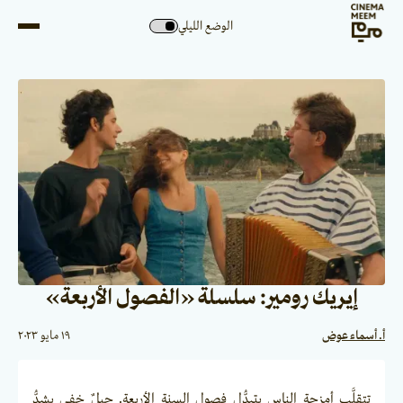
الوضع الليلي
إيريك رومير: سلسلة «الفصول الأربعة»
أ. أسماء عوض
١٩ مايو ٢٠٢٣
تتقلَّب أمزجة الناس بتبدُّل فصول السنة الأربعة. حبلٌ خفي يشدُّ