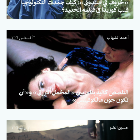
«خروف في صندوق»: كيف جمّدت التكنولوجيا
قلب كوريدا في فيلمه الجديد؟
أحمد الشهاب
٦ أغسطس ٢٠٢٦
التلصص كآلية بناء: بين «المخمل الأزرق» و«أن
تكون جون مالكوفيتش»
حسين الضو
٣٠ يوليو ٢٠٢٦