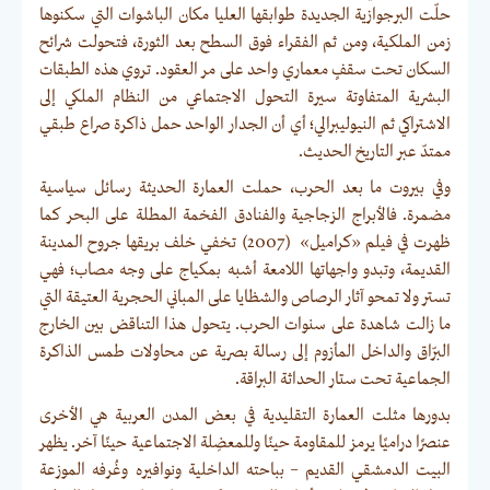
حلّت البرجوازية الجديدة طوابقها العليا مكان الباشوات التي سكنوها
زمن الملكية، ومن ثم الفقراء فوق السطح بعد الثورة، فتحولت شرائح
السكان تحت سقفٍ معماري واحد على مر العقود. تروي هذه الطبقات
البشرية المتفاوتة سيرة التحول الاجتماعي من النظام الملكي إلى
الاشتراكي ثم النيوليبرالي؛ أي أن الجدار الواحد حمل ذاكرة صراع طبقي
ممتدّ عبر التاريخ الحديث.
وفي بيروت ما بعد الحرب، حملت العمارة الحديثة رسائل سياسية
مضمرة. فالأبراج الزجاجية والفنادق الفخمة المطلة على البحر كما
ظهرت في فيلم «كراميل» (2007) تخفي خلف بريقها جروح المدينة
القديمة، وتبدو واجهاتها اللامعة أشبه بمكياج على وجه مصاب؛ فهي
تستر ولا تمحو آثار الرصاص والشظايا على المباني الحجرية العتيقة التي
ما زالت شاهدة على سنوات الحرب. يتحول هذا التناقض بين الخارج
البرّاق والداخل المأزوم إلى رسالة بصرية عن محاولات طمس الذاكرة
الجماعية تحت ستار الحداثة البراقة.
بدورها مثلت العمارة التقليدية في بعض المدن العربية هي الأخرى
عنصرًا دراميًا يرمز للمقاومة حينًا وللمعضِلة الاجتماعية حينًا آخر. يظهر
البيت الدمشقي القديم – بباحته الداخلية ونوافيره وغُرفه الموزعة