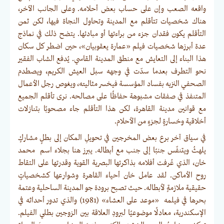
واقعه الصعب وإن على حساب بعض أحلامه. وعلى الجانب الآخر،
هناك شخصيات تتأقلم مع المدينة وتحاول النجاة فيها، لكن ثمن
التأقلم يكون فقدان جزء من براءتها أو مبادئها. يتضح ذلك في نماذج
عدة أبرزها شخصيات فيلم «عمارة يعقوبيان»، حين اضطر كل سكان
هذا البناء إلى التعايش مع منطق المدينة القاسي. يُدفع الشاب الفقير
نحو التطرف بعدما سدّت في وجهه سبل العيش الكريم، ويصطدم
الصحفي النزيه بفساد المؤسسة فيخسر مثاليته، ويغوص رجل الأعمال
المتنفذ في صفقات مشبوهة حفاظًا على مصالحه. نرى تأقلم الجميع
مع قوانين مدينة القاهرة، لكن هذا التأقلم جاء مصحوبًا بتنازلات
أخلاقية وخسارةٍ لجزءٍ من الأحلام.
في سياق آخر برع بعض المخرجين في تحويلِ المكان إلى بطلٍ مشاركٍ
يلهثُ ويتنفّس جنبًا إلى جنب مع أبطاله. يبرز هنا بجلاء اسم محمد
خان، الذي عُرفت أفلامه بذاكرتها البصرية القوية وقدرتها على التقاط
روح الأماكن. لقد عامل خان أحياء القاهرة وشوارعها كشخصياتٍ
حقيقية ملازمةٍ لأبطاله. حيث تصبح برودة جو المدينة الساحلية وعتمة
بحرها في فيلمه «موعد على العشاء» (1981) والذي تدور أحداثه في
الإسكندرية، معادلًا موضوعيًا لبرودِ العلاقة بين الزوجين بطلي الفيلم.