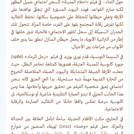
حول الفناء - في فيلم «أحلام المدينة» كسجن اجتماعي جميل المظهر
لكنه صارم القواعد. فهذه البيوت المسوّرة التي تنغلقُ نوافذها على
الأزقة وتعلي حيطانها للحفاظ على خصوصية سكانها، تحفظ التقاليد
لكنها تفرض رقابة المجتمع بقوة على الفرد، خاصة المرأة. تتحول تلك
الجدران السميكة إلى سجل للقهر الاجتماعي؛ فالحياة تدور خلفها في
إطار من التراتبية الأبوية، ما يجعل حيطان المنازل تنطق بما يدور خلف
الأبواب من صراعات بين الأجيال.
في السينما التونسية، قدّم نوري بوزيد في فيلم «رجل الرماد» (1986)
صورة كابوسية للمدينة العتيقة، فصورها كمتاهة تحاصر البطل. حيث
جعلت الأزقة الضيقة المتشابكة والبيوت الصمّاء المتلاصقة الخروجَ
من الحارة القديمة مهمةً شبه مستحيلة. بدا الحيّ العتيق كأنه سجن
اجتماعي يُعيق شخصية الفيلم عن تحقيق حريتها وأحلامها. هنا ومن
هذا الجانب الجزئي لا تبدو العمارة التقليدية شاعرية أو نوستالجية، بل
كابوسية مرعبة تعكس واقعًا خانقًا من التقاليد الصارمة والرقابة
الاجتماعية.
في الخليج، مثّلت الأفلام الحديثة ساحةً لتأمل العلاقة بين الحداثة
والعزلة. جعل فيلم «وجدة» (2012) لهيفاء المنصور من شوارع
الرياض رمزًا لمساحة الحلم الممكن داخل بيئة تتبدّل عمرانيًا بسرعة