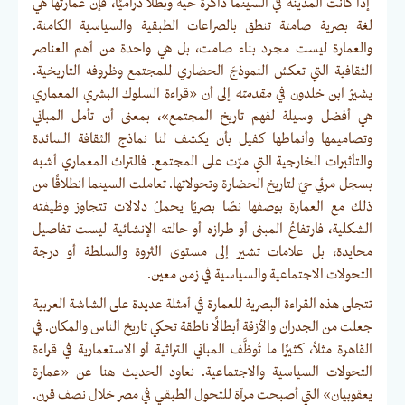
إذا كانت المدينة في السينما ذاكرةً حية وبطلاً دراميًا، فإن عمارتها هي
لغة بصرية صامتة تنطق بالصراعات الطبقية والسياسية الكامنة.
والعمارة ليست مجرد بناء صامت، بل هي واحدة من أهم العناصر
الثقافية التي تعكسُ النموذجَ الحضاري للمجتمع وظروفه التاريخية.
يشيرُ ابن خلدون في
مقدمته
إلى أن «قراءة السلوك البشري المعماري
هي أفضل وسيلة لفهم تاريخ المجتمع»، بمعنى أن تأمل المباني
وتصاميمها وأنماطها كفيل بأن يكشف لنا نماذج الثقافة السائدة
والتأثيرات الخارجية التي مرّت على المجتمع. فالتراث المعماري أشبه
بسجل مرئي حيّ لتاريخ الحضارة وتحولاتها. تعاملت السينما انطلاقًا من
ذلك مع العمارة بوصفها نصًا بصريًا يحملُ دلالات تتجاوز وظيفته
الشكلية، فارتفاعُ المبنى أو طرازه أو حالته الإنشائية ليست تفاصيل
محايدة، بل علامات تشير إلى مستوى الثروة والسلطة أو درجة
التحولات الاجتماعية والسياسية في زمن معين.
تتجلى هذه القراءة البصرية للعمارة في أمثلة عديدة على الشاشة العربية
جعلت من الجدران والأزقة أبطالًا ناطقة تحكي تاريخ الناس والمكان. في
القاهرة مثلاً، كثيرًا ما تُوظَّف المباني التراثية أو الاستعمارية في قراءة
التحولات السياسية والاجتماعية. نعاود الحديث هنا عن «عمارة
يعقوبيان» التي أصبحت مرآة للتحول الطبقي في مصر خلال نصف قرن.