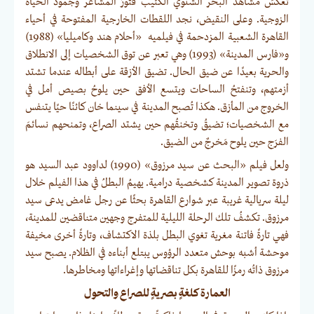
تعكسُ مشاهدُ البحر الشتوي الكئيب فتورَ المشاعر وجمودَ الحياة
الزوجية. وعلى النقيض، نجد اللقطات الخارجية المفتوحة في أحياء
القاهرة الشعبية المزدحمة في فيلميه «أحلام هند وكاميليا» (1988)
و«فارس المدينة» (1993) وهي تعبر عن توق الشخصيات إلى الانطلاق
والحرية بعيدًا عن ضيق الحال. تضيق الأزقة على أبطاله عندما تشتد
أزمتهم، وتنفتحُ الساحات ويتسع الأفق حين يلوحُ بصيص أمل في
الخروج من المأزق. هكذا تُصبح المدينة في سينما خان كائنًا حيًا يتنفس
مع الشخصيات؛ تضيقُ وتخنقُهم حين يشتد الصراع، وتمنحهم نسائمَ
الفرَج حين يلوح مَخرجٌ من الضيق.
ولعل فيلم «البحث عن سيد مرزوق» (1990) لداوود عبد السيد هو
ذروة تصوير المدينة كشخصية درامية. يهيمُ البطلُ في هذا الفيلم خلال
ليلة سريالية غريبة عبر شوارع القاهرة بحثًا عن رجل غامض يدعى سيد
مرزوق. تكشفُ تلك الرحلة الليلية للمتفرج وجهين متناقضين للمدينة،
فهي تارةً فاتنة مغرية تغوي البطل بلذة الاكتشاف، وتارةً أخرى مخيفة
موحشة أشبه بوحش متعدد الرؤوس يبتلع أبناءه في الظلام. يصبح سيد
مرزوق ذاتُه رمزًا للقاهرة بكل تناقضاتها وإغراءاتها ومخاطرها.
العمارة كلغةٍ بصريةٍ للصراع والتحول