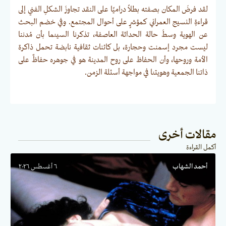
لقد فرضَ المكان بصفته بطلاً دراميًا على النقد تجاوزَ الشكلِ الفني إلى
قراءةِ النسيج العمراني كمؤشرٍ على أحوال المجتمع. وفي خضم البحث
عن الهوية وسطَ حالة الحداثة العاصفة، تذكرنا السينما بأن مُدننا
ليست مجرد إسمنت وحجارة، بل كائنات ثقافية نابضة تحمل ذاكرة
الأمة وروحها، وأن الحفاظ على روح المدينة هو في جوهره حفاظٌ على
ذاتنا الجمعية وهويتنا في مواجهة أسئلة الزمن.
مقالات أخرى
أكمل القراءة
أحمد الشهاب
٦ أغسطس ٢٠٢٦