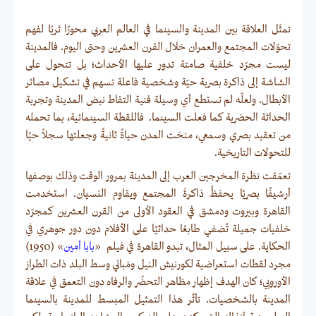
تمثّل العلاقة بين المدينة والسينما في العالم العربي محورًا ثريًا لفهم
تحوّلات المجتمع والعمران خلال القرن العشرين وحتى اليوم. فالمدينة
ليست مجرّد خلفية صامتة تدور عليها الأحداث؛ بل تتحول على
الشاشة إلى ذاكرة بصرية حيّة وشخصية فاعلة تسهم في تشكيل مصائر
الأبطال. ولعلّه لم تستطع أي وسيلة فنية التقاط نبض المدينة وتجربة
الحداثة الحضرية كما فعلت السينما. فاللقطة السينمائية، بما تحمله
من تعقيد بصري وسمعي، منحَت المدن حياةً ثانيةً وجعلتها سجلاً حيًا
للتحولات التاريخية.
تعمّقت نظرة المخرجين العرب إلى المدينة بمرور الوقت وذلك بوصفها
أرشيفًا بصريًا يحفظُ ذاكرةَ المجتمع ويقاوم النسيان. استخدمت
القاهرة وبيروت ودمشق في العقود الأولى من القرن العشرين كمجرّد
خلفيات جميلة تُضفي طابعًا حداثيًا على الأفلام دون دور جوهري في
الحكاية. على سبيل المثال، تبدو القاهرة في فيلم «
بابا أمين
» (1950)
مجرد لقطات استعراضية لكورنيش النيل ومَباني وسط البلد ذات الطراز
الأوروبي؛ كان الهدف إظهار مظاهر التحضّر والرفاه دون التعمق في علاقة
المدينة بالشخصيات. تأثّر هذا التمثيل المبسط للمدينة بالسينما