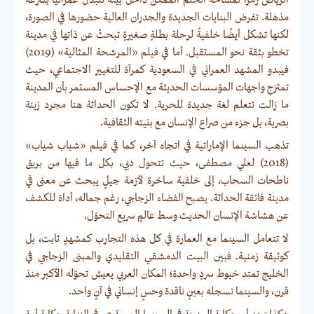
مذهلة. تفرض البنايات الجديدة والجدران العالية حضورها في الصورة،
لكنها تشكل أيضًا خلفيةً لرحلة بطلةٍ صغيرةٍ تبحثُ عن ذاتها في مدينة
تخطو بثقة نحو المستقبل. أما في فيلم «المرشحة المثالية» (2019)
فيبدو المشهد العمراني في السعودية كمرآة للتغيير الاجتماعي، حيث
تمتزج واجهات المؤسسات الحديثة مع الإحساس المستمر بأن المدينة
ما زالت تتعلم لغة جديدة للحرية. لا تكون الحداثة هنا مجرد زينة
بصرية، بل جزء من صراع الإنسان مع بنيته الثقافية.
تذهب السينما الإماراتية في اتجاه آخر، كما في فيلم «شباب شياب»
(2018) لعلي مصطفى، حيث تتحول دبي، بكل ما فيها من بريق
ناطحات السحاب، إلى خلفية ساخرة لأزمة جيلٍ يبحث عن معنى في
مدينة فائقة الحداثة. يصبح الفضاء الزجاجي، رغم جماله، أداة للكشف
عن هشاشة الإنسان الحديث وسط عالمٍ سريع التحوّل.
لا تتعامل السينما مع العمارة في كل هذه التجارب كمشهدٍ ثابت، بل
كوثيقة زمنية. فبين البيت الدمشقي التقليدي والمبنى الزجاجي في
الخليج تمتد خيوط سردٍ واحدة؛ المكان العربي يعيش تحوّله الأكبر منذ
قرن، والسينما تسجله بعينٍ ناقدة وحسٍ إنساني في آنٍ واحد.