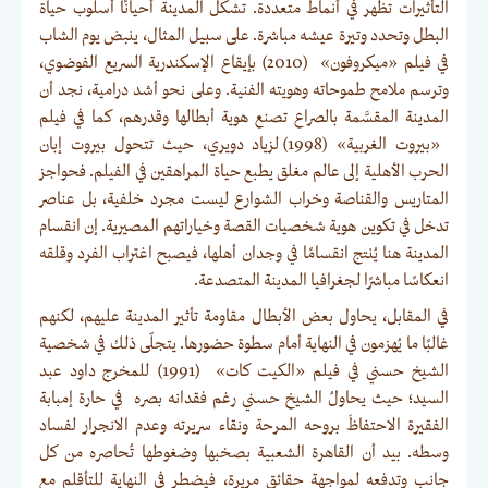
التأثيرات تظهر في أنماط متعددة. تشكّل المدينة أحيانًا أسلوب حياة
البطل وتحدد وتيرة عيشه مباشرة. على سبيل المثال، ينبض يوم الشاب
في فيلم «ميكروفون» (2010) بإيقاع الإسكندرية السريع الفوضوي،
وترسم ملامح طموحاته وهويته الفنية. وعلى نحو أشد درامية، نجد أن
المدينة المقسَّمة بالصراع تصنع هوية أبطالها وقدرهم، كما في فيلم
«بيروت الغربية» (1998) لزياد دويري، حيث تتحول بيروت إبان
الحرب الأهلية إلى عالم مغلق يطبع حياة المراهقين في الفيلم. فحواجز
المتاريس والقناصة وخراب الشوارع ليست مجرد خلفية، بل عناصر
تدخل في تكوين هوية شخصيات القصة وخياراتهم المصيرية. إن انقسام
المدينة هنا يُنتج انقسامًا في وجدان أهلها، فيصبح اغتراب الفرد وقلقه
انعكاسًا مباشرًا لجغرافيا المدينة المتصدعة.
في المقابل، يحاول بعض الأبطال مقاومة تأثير المدينة عليهم، لكنهم
غالبًا ما يُهزمون في النهاية أمام سطوة حضورها. يتجلّى ذلك في شخصية
الشيخ حسني في فيلم «الكيت كات» (1991) للمخرج داود عبد
السيد؛ حيث يحاولُ الشيخ حسني رغم فقدانه بصره في حارة إمبابة
الفقيرة الاحتفاظَ بروحه المرحة ونقاء سريرته وعدم الانجرار لفساد
وسطه. بيد أن القاهرة الشعبية بصخبها وضغوطها تُحاصره من كل
جانب وتدفعه لمواجهة حقائق مريرة، فيضطر في النهاية للتأقلم مع