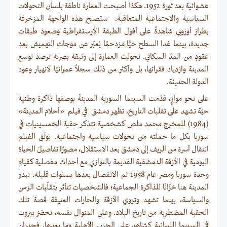
عشوائية بعد ثورة 1952. هكذا أصبحت العمارة ناطقة بلسان التحولات
السياسية والاجتماعية المتعاقبة. ستصبح هذه الواجهة المزخرفة
بطراز أوروبي شاهدةً على أفول الطبقة الأرستقراطية وصعود طبقات
جديدة، بينما غدا السطح حيًّا مزدحمًا يُعبّر عن موجات التهميش بعد
عقودٍ من المدّ السكاني. تحولت العمارة إلى وثيقة بصرية ترصد توسع
المدينة وازدياد فقرائها، بل وأكثر من ذلك سجلاً عمرانيًا لانهيار وعود
الدولة الحديثة.
على نحو موازٍ، قدّمت السينما السورية المدينةَ بوصفها ذاكرة وطنية
حيّة تشهد على تقلبات التاريخ. تظهر دمشق في فيلم «أحلام المدينة»
(1984) للمخرج محمد ملص كشخصية تتذكر حقبة الخمسينيات في
سوريا بكل ما حملته من تحولات سياسية واجتماعية. يوثّق الفيلم
انتقال أسرة من الريف إلى دمشق بعد الاستقلال، مصورًا تفاصيلَ الحياة
اليومية في الأزقة الدمشقية القديمة بالتوازي مع أحداث مفصلية كقيام
وحدة سوريا ومصر عام 1958 ثم الانفصال بعدها بسنوات قليلة. تبدو
المدينة هنا خزّانًا للذاكرة الجماعية؛ فالشخصيات تتأثر بتقلّبات الزمن
والسياسة، بينما تشهد وتروي الأزقة والحارات العتيقة قصةَ تلك
الحقبة المضطربة من تاريخ البلاد. وعلى المنوال نفسه، تحضرُ بيروت
في السينما اللبنانية كشاهدٍ على الحرب الأهلية وما بعدها. فجدران