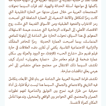
هكذا نجد أن حكاية المدينة في السينما العربية هي في النهاية حكاية أمة
بأكملها في مواجهة أسئلة الحداثة والهوية. لقد قرأت السينما تحولات
المجتمعات العربية من خلال عمران مدنها: من الحارة التقليدية التي
كانت رمزًا للتكافل والألفة الشعبية، إلى العمارة الشاهقة التي أصبحت
رمز الاغتراب والفجوة الطبقية؛ ومن الأسواق القديمة التي مثّلت روح
الاقتصاد الأهلي، إلى المولات الزجاجية التي جسّدت هيمنة الاستهلاك
المعولم. في هذا السياق، تحولت الحارة على الشاشة إلى أيقونة للماضي
المتماسك، بينما أصبحت العمارة الحديثة رمزًا للحاضر المفكّك
والتراتبية الاجتماعية القاسية. يكفي أن نُقارن دفء العلاقات في حارة
فيلم قديم مثل «شارع الحب» (1958)، مع البرود والعزلة بين سكان
عمارة ضخمة في فيلم معاصر مثل «عمارة يعقوبيان» لندرك كيف
تكشف السينما ذلك الانتقال من مجتمع جماعي متضامن إلى آخر
هرمي يعاني تناقضات صارخة.
تكشف قراءة المدينة العربية على الشاشة عن بناءٍ ثلاثي الأبعاد، يتكاملُ
فيه التاريخي والاجتماعي والجمالي. السينما هنا ليست ترفًا فنّيًا، بل أداة
معرفية من طراز فريد تمزج بين التوثيق والشاعرية لفهم تطورات
العمران والمجتمع. تُلغي الحواجز بين الواقعي والمتخيل، وتدعونا لتأمل
المكان كمرآة لأنفسنا.