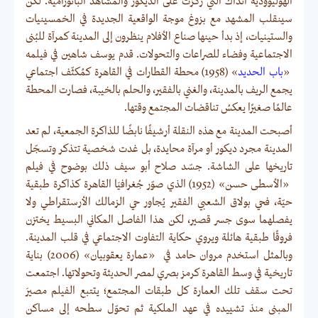
الهوليوودية آنذاك التي ركزت على الديكور والمشاهد البانورامية. لكن
سينقلب المشهد مع بزوغ موجة الواقعية الجديدة في الخمسينيات
والستينيات، إذ بدأ حينها صناع الأفلام ينظرون إلى المدينة كمرآة للبُنى
الاجتماعية وفضاء للصراعات والتحولات. قدم يوسف شاهين في فيلمه
«
باب الحديد
» (1958) محطة القطارات في القاهرة كمُكثّف اجتماعي
يجمع الريف بالمدينة، والغني بالفقير، والحلم بالخيبة، فصارت المحطة
عالمًا صغيرًا يعكسُ تناقضات المجتمع وقتها.
أصبحت المدينة مع هذه النقلة أرشيفًا نابضًا للذاكرة الجمعية، لم تعد
المدينة مجرد ديكور أو مرآة محايدة، بل غدت شخصية تتذكر وتسجّل
تاريخها على الشاشة. جسّد صلاح أبو سيف ذلك بوضوح في فيلم
«الأسطى حسن» (1952) الذي صوّر جُغرافيَا القاهرة كذاكرة طبقية
حيّة، فحي بولاق الشعبي الفقير يُجاور حي الزمالك الأرستقراطي ولا
يفصلهما سوى جسر قصير، لكن هذا الفاصل المكاني البسيط يختزن
فروقًا طبقية هائلة ويروي حكاية التفاوت الاجتماعي في قلب المدينة.
وبالمثل استخدم مروان حامد في «عمارة يعقوبيان» (2006) بناية
تاريخية في وسط القاهرة كرمز بصري لمصر الحديثة وتحولاتها. اجتمعت
تحت سقف تلك العمارة كل طبقات المجتمع؛ يتتبع الفيلم مصيرَ
المبنى منذ تشييده في عهد الملكية ثم تحوّل سطحه إلى مساكن