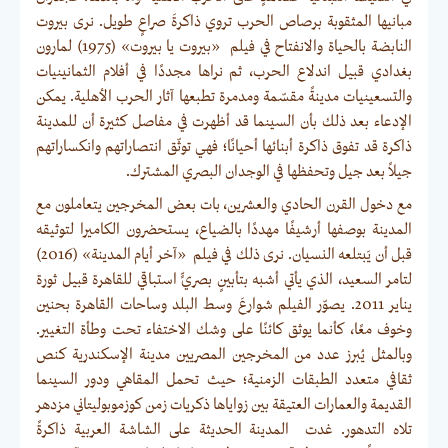
مبانيها المثقوبة برصاص الحرب تروي ذاكرةَ صراعٍ طويل. نرى بيروت
النابضة بالحياة والانفتاح في فيلم «بيروت يا بيروت» (1975) لمارون
بغدادي قبيل اندلاع الحرب، ثم نراها مجددًا في أفلام الثمانينيات
والتسعينيات مدينةً مقسّمة ومدمرة تطبعها آثار الحرب الأهلية. يمكن
الإدعاء بعد ذلك بأن السينما قد أظهرت في مفاصل كثيرة أن للمدينة
ذاكرة قد تفوق ذاكرة أبنائها أحيانًا؛ فهي توثّق انتصاراتهم وانكساراتهم
جيلاً بعد جيل وتحفظها في الوجدان البصري المشترك.
مع دخول القرن الحادي والعشرين، بات بعض المخرجين يتعاملون مع
المدينة بوصفها أرشيفًا مهددًا بالضياع، يستحضرون الكاميرا لتوثيقه
قبل أن يَبتلعه النسيان. نرى ذلك في فيلم «آخر أيام المدينة» (2016)
لتامر السعيد، الذي يأتي أشبه بتأبينٍ بصريٍّ استباقي للقاهرة قبيل ثورة
يناير 2011. يصوّر الفيلم شوارعَ وسط البلد وساحات القاهرة بحنين
وخوف معًا، كأنما يوثق كائنًا على وشك الاختفاء تحت وطأة التغيير.
وبالمثل يُبرز عدد من المخرجين المصريين مدينة الإسكندرية كنص
ثقافي متعدد الطبقات الزمنية؛ حيث تحمل المقاهي ودور السينما
القديمة والعمارات العتيقة بين زواياها ذكريات زمن كوزموبوليتاني مزدهر
تلاه التدهور. غدت المدينة الحديثة على الشاشة العربية ذاكرةً