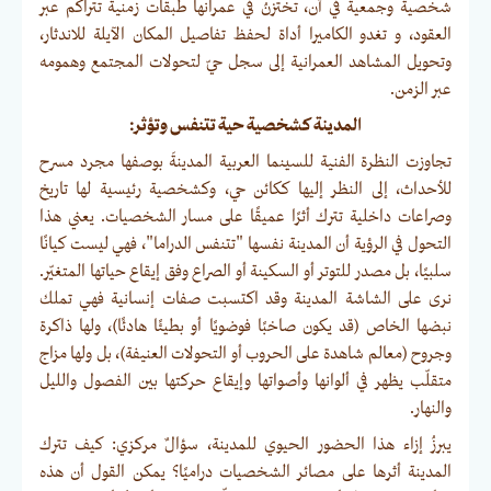
شخصيةً وجمعية في آن، تختزنُ في عمرانها طبقات زمنية تتراكم عبر
العقود، و تغدو الكاميرا أداة لحفظ تفاصيل المكان الآيلة للاندثار،
وتحويل المشاهد العمرانية إلى سجل حيّ لتحولات المجتمع وهمومه
عبر الزمن.
المدينة كشخصية حية تتنفس وتؤثر:
تجاوزت النظرة الفنية للسينما العربية المدينةَ بوصفها مجرد مسرح
للأحداث، إلى النظر إليها ككائن حي، وكشخصية رئيسية لها تاريخ
وصراعات داخلية تترك أثرًا عميقًا على مسار الشخصيات. يعني هذا
التحول في الرؤية أن المدينة نفسها "تتنفس الدراما"، فهي ليست كيانًا
سلبيًا، بل مصدر للتوتر أو السكينة أو الصراع وفق إيقاع حياتها المتغيّر.
نرى على الشاشة المدينة وقد اكتسبت صفات إنسانية فهي تملك
نبضها الخاص (قد يكون صاخبًا فوضويًا أو بطيئًا هادئًا)، ولها ذاكرة
وجروح (معالم شاهدة على الحروب أو التحولات العنيفة)، بل ولها مزاج
متقلّب يظهر في ألوانها وأصواتها وإيقاع حركتها بين الفصول والليل
والنهار.
يبرزُ إزاء هذا الحضور الحيوي للمدينة، سؤالٌ مركزي: كيف تترك
المدينة أثرها على مصائر الشخصيات دراميًا؟ يمكن القول أن هذه