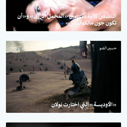
التلصص كآلية بناء: بين «المخمل الأزرق» و«أن
تكون جون مالكوفيتش»
حسين الضو
٣٠ يوليو ٢٠٢٦
«الأوديسة» التي اختارت نولان