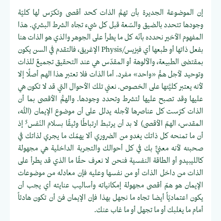
إن الموضوعة الجديرة بأن تهمَّ الذات كحد أقصى وتكرّس لها كليّة
وجودها تتحدد بالضيق والسّعة قبل كل شيء تجاه الشرط البشري. هذا
المفهوم الأخير نحدده بأنّه كل ما يطرأ على الجوهر والذي هو الذات هنا
بفعل ذاتها أو طبعها أي فيزيس/Physis الإغريق، فالتقدم في السن يكون
بمقتضى الطبيعة، والألوهة أو المقدّس هي عند التحقيق تجميعٌ للذات
وتوحيد لأجل همٍّ «واحد» مفرد. أما الذات فلا تعتبر هذا الهم أصلًا إلا
لأنه يعتبر كليَّتها على الخصوص. نعني تلك الأحوال التي قد لا تكون هي
عليها وقد تصبح عليها لتشرط وتحدد وجودها. والهمُّ الأقصى بما أن
الذات كرّست كل عناصرها لأجله يدلل على أن موضوع الإيمان (الله،
5
المقدس، الهمّ الأقصى) لا بد أن يرتبط ارتباطًا وثيقًا بسلام النّفس
إذ
أن ما تمنحه كل ذاتك يغدو من الضروري ألا يهمّك ما يجري لذاتك في
صحبته لأنه معنيٌّ بك في كل أحوالك والتجربة الداخلية هي مجهولة
كالليبيدو أو الطاقة النفسية فنحن لا نعرف حقًا ما الذي قد يطرأ على
الذات من داخل الذات أو من نفسها وعليه فإن معادله من موضوعات
الإيمان هو همّ أقصى مجهولة إمكانياته وأساليب عنايته أي يجب أن
يكون اعتماديّاً أيضا تجاه ما نجهل بهذا فإن الإيمان فنّ أن تكون هادئاً
أمام ما يغلبك أو ما تجهل أو ما غاب عنك.