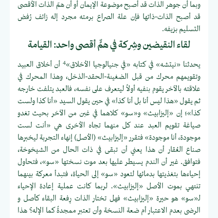
وبما أن جوهر الذات قد أصبح موضوعة الإيمان أو أن همّ الذات الأقصى
قد أصبح الذات-ذاتها فإن علة الصراع برمته مجرد إله زائف رُفض
التسليم بزيفه.
لقاء النقيضين وشِركة في همٍّ أقصى واحد: القيامة
4
يحدثنا «نيتشه» في كتابه «في جنيالوجيا الأخلاق»
أن أخلاق العبيد
وتقويمهم محرك من قبل الضغينة-الحقد-الذخل، وهذا المحرك في
علاقته بالآخر يقوم بنفيه أولاً ليتعرف على نفسه، فالعبد يتلفت خارجه
ثم يقول «هذا ليس أنا بل أنا كذا» في حين يقول السيد «أنا كذا ولست
كذا»؛ إن «إليزابيث» و«سو» كلاهما في غبن من الآخر بحيث تغدو
صياغة تقويم العبد عند كل منهما تجاه الأخرى هي «أنت لست
موجودة، أنا موجودة» فتقرر «إليزابيث» (الأصل) إنهاء التجربة ليخبرها
صناع العُقار أن هذا يعني أن تبقى في ذات الحال من الشيخوخة،
فتوافق. غير أن الندم يسيطر عليها بعد موت نسختها «سو»، فتحاول
إحياءها بتغذيتها بدمائها لتعود «سو» إلى الحياة، فتبدأ معركة بينهما
تنتهي بموت الأصل «إليزابيث». لربما كانت عملية إعادة الإحياء
لـ«سو» هو حيرة «إليزابيث» فهل تختار الذات رِفعة البقاء كأصل و
الرضى بعدم الاعتبار أم ضعة النسخة وأن تعتبر ممجدةً كما الإله؟ هذا