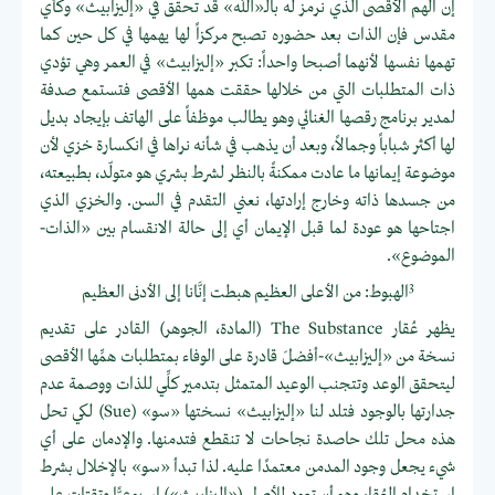
إن الهم الأقصى الذي نرمز له بالـ«الله» قد تحقق في «إليزابيث» وكأي
مقدس فإن الذات بعد حضوره تصبح مركزاً لها يهمها في كل حين كما
تهمها نفسها لأنهما أصبحا واحداً: تكبر «إليزابيث» في العمر وهي تؤدي
ذات المتطلبات التي من خلالها حققت همها الأقصى فتستمع صدفة
لمدير برنامج رقصها الغنائي وهو يطالب موظفاً على الهاتف بإيجاد بديل
لها أكثر شباباً وجمالاً، وبعد أن يذهب في شأنه نراها في انكسارة خزي لأن
موضوعة إيمانها ما عادت ممكنةً بالنظر لشرط بشري هو متولّد، بطبيعته،
من جسدها ذاته وخارج إرادتها، نعني التقدم في السن. والخزي الذي
اجتاحها هو عودة لما قبل الإيمان أي إلى حالة الانقسام بين «الذات-
الموضوع».
3
الهبوط: من الأعلى العظيم هبطت إنَّانا إلى الأدنى العظيم
يظهر عُقار The Substance (المادة، الجوهر) القادر على تقديم
نسخة من «إليزابيث»-أفضلَ قادرة على الوفاء بمتطلبات همِّها الأقصى
ليتحقق الوعد وتتجنب الوعيد المتمثل بتدمير كلِّي للذات ووصمة عدم
جدارتها بالوجود فتلد لنا «إليزابيث» نسختها «سو» (Sue) لكي تحل
هذه محل تلك حاصدة نجاحات لا تنقطع فتدمنها. والإدمان على أي
شيء يجعل وجود المدمن معتمدًا عليه. لذا تبدأ «سو» بالإخلال بشرط