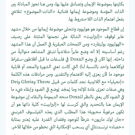
بكليّتها بموضوعة الإيمان وتصادق عليها بها، ومن هنا تجوز المبادلة بين
الذات المؤمنة وموضوعة إيمانها فثنائية «الذات-الموضوع» تتلاشي
بفعل اهتمام الذات اللا-مشروط بها.
إن قطاع الموجود هو هوليوود وتتجلى موضوعة إيمانها من خلال مشهد
عابر لوقوف «إليزابيث» الشابَّة على نجمتها المثبَّتة على رصيف
«الهوليوود بوليفارد» ومن اللمحات العبقرية في العمل أن هذا المشهد
رغم أساسيته إلا أنه وضع عابراً متلاشياً تنبثق المشاهد متواليةً من
داخله. إنها الآن في وضع الـDoxa في فلسفات ما قبل أفلاطون-سقراط
(وكلاهما واحد بالنسبة لنا) التي كانت تعني الشهرة والمجد أو قابلية
موجود ما لأن يعزى إليه الاهتمام والتقدير. ومن مرادفات هذه الكلمة
«إنجيليا» مع اللاتينية نجد كلمات من قبيل Theou وGloria وDei
وهي صفات تعزى عادة للإله؛ وما يُمجّد يُوضع في الضوء وإبقاء شيء ما
في الضوء كان يعني بالنظر للـDoxa منحه الديمومةَ والبقاء، إن موضوعة
الإيمان هنا بالتحديد والتي كرست لها «إليزابيث» كلية ذاتها هو أن
تكون مرغوبةً محبوبة؛ هذا المطلب الذي يعدّه الفيلسوف الفرنسي
«جان لوك ماريون» شرطاً للوجود وفقدان القدرة عليه يُعتبر بمثابة
«خصاء» ترنسدنتالي أي يسحب الإمكانية التي نخطو من خلالها للآخر.