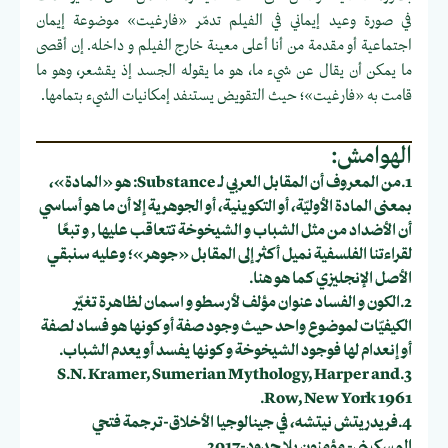
في صورة وعيد إيماني في الفيلم تدمّر «فارغيت» موضوعة إيمان
اجتماعية أو مقدمة من أنا أعلى معينة خارج الفيلم و داخله. إن أقصى
ما يمكن أن يقال عن شيء ما، هو ما يقوله الجسد إذ يقشعر، وهو ما
قامت به «فارغيت»؛ حيث التقويض يستنفد إمكانيات الشيء بتمامها.
الهوامش:
1.من المعروف أن المقابل العربي لـ Substance: هو «المادة»،
بمعنى المادة الأوليّة، أو التكوينية، أو الجوهرية إلا أن ما هو أساسي
أن الأضداد من مثل الشباب و الشيخوخة تتعاقب عليها , و تبعًا
لقراءتنا الفلسفية نميل أكثر إلى المقابل «جوهر»؛ وعليه سنبقي
الأصل الإنجليزي كما هو هنا.
2.الكون و الفساد عنوان مؤلف لأرسطو و اسمان لظاهرة تغيّر
الكيفيّات لموضوع واحد حيث وجود صفة أو كونها هو فساد لصفة
أو إنعدام لها فوجود الشيخوخة و كونها يفسد أو يعدم الشباب.
3.S.N. Kramer, Sumerian Mythology, Harper and
Row, New York 1961.
4.فريدريتش نيتشه، في جينالوجيا الأخلاق-ترجمة فتحي
المسكيني- مؤمنون بلا حدود-2017.