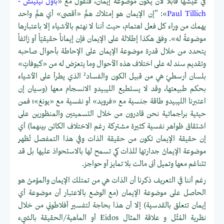
في عيشها قابلاً لأن يكون موضوعة إيمان، فنقول مع «
باول تيليتش -
Paul Tillich
»: "إن الإيمان هو إمتلاك همٍّ «أقصى» أي همٍّ واحد
يهمك من وراء كل فعل اهتمام، حيث أننا لا نهتم بالأشياء إلا باعتبارها
موضوعةً له». وفق هكذا إطلالة على الإيمان فإن إيماناً حقيقيّاً أو زائفاً
يتحدد من خلال قدرة موضوعة الإيمان على الإحاطة بأحوال صاحبه
وتقديم سند له على اختلاف هذه الأحوال وما يتعرّض له من «كيوفاتٍ»
2
بلسان أرسطيّ هي من قبيل الكون والفساد
الذي يطرأ على الأشياء
بحكم طبيعتها، وقد لا يستطيع الليبيدو الانسجام معها (وسيان إن
اعتبرنا الليبيدو طاقة جنسية مع «فرويد» أو نفسية مع «يونغ»؛ فمن
حيثية براجماتية نحن قادرون من خلال التسميتين والمنظورين على
اشتقاق ظواهر نفسية كثيرة مشتركة رغم الاختلاف الكائن بينهما) أي
إن حقيقة الإيمان تكون من حقيقة الذات وفي هذا التمفصل تُظهر
موضوعة الإيمانُ جدارتها للذات كي تسمح لها بالاستحواذ عليها بل قد
تتناغم معها وتميل أنى مالت بلا تمايز أو حواجز.
رغم أننا في التعريف ذكرنا أن الذات هي من تمتلك الإيمان والمؤمنُ هو
الحاصل على موضوعة الإيمان (مع الوضع بالاعتبار أن موضوعة أي
إيمان تتعلق بالقدسية) إلا أن هذا بحاجة لتفسير أفلاطوني من خلال
نظرية المُثُل و علاقة المثال Eidos أو الماهية/الحقيقة بالشيء