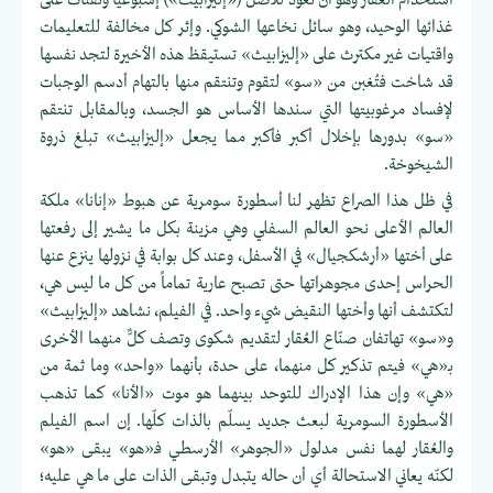
استخدام العُقار وهو أن تعود للأصل («إليزابيث») إسبوعيًّا وتقتات على
غذائها الوحيد، وهو سائل نخاعها الشوكي. وإثر كل مخالفة للتعليمات
واقتيات غير مكترث على «إليزابيث» تستيقظ هذه الأخيرة لتجد نفسها
قد شاخت فتُغبن من «سو» لتقوم وتنتقم منها بالتهام أدسم الوجبات
لإفساد مرغوبيتها التي سندها الأساس هو الجسد، وبالمقابل تنتقم
«سو» بدورها بإخلال أكبر فأكبر مما يجعل «إليزابيث» تبلغ ذروة
الشيخوخة.
في ظل هذا الصراع تظهر لنا أسطورة سومرية عن هبوط «إنانا» ملكة
العالم الأعلى نحو العالم السفلي وهي مزينة بكل ما يشير إلى رفعتها
على أختها «أرشكجيال» في الأسفل، وعند كل بوابة في نزولها ينزع عنها
الحراس إحدى مجوهراتها حتى تصبح عارية تماماً من كل ما ليس هي،
لتكتشف أنها وأختها النقيض شيء واحد. في الفيلم، نشاهد «إليزابيث»
و«سو» تهاتفان صنّاع العُقار لتقديم شكوى وتصف كلٌّ منهما الأخرى
بـ«هي» فيتم تذكير كل منهما، على حدة، بأنهما «واحد» وما ثمة من
«هي» وإن هذا الإدراك للتوحد بينهما هو موت «الأنا» كما تذهب
الأسطورة السومرية لبعث جديد يسلّم بالذات كلّها. إن اسم الفيلم
والعُقار لهما نفس مدلول «الجوهر» الأرسطي فـ«هو» يبقى «هو»
لكنّه يعاني الاستحالة أي أن حاله يتبدل وتبقى الذات على ما هي عليه؛