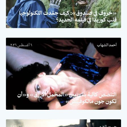
«خروف في صندوق»: كيف جمّدت التكنولوجيا
قلب كوريدا في فيلمه الجديد؟
أحمد الشهاب
٦ أغسطس ٢٠٢٦
التلصص كآلية بناء: بين «المخمل الأزرق» و«أن
تكون جون مالكوفيتش»
حسين الضو
٣٠ يوليو ٢٠٢٦