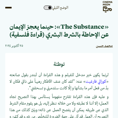
الوضع الليلي
«The Substance»: حينما يعجز الإيمان
عن الإحاطة بالشرط البشري (قراءة فلسفية)
محمد حسن
٢٥ أكتوبر ٢٠٢٤
توطئة
لربّما يكون خير مدخل للفيلم و هذه القراءة أن تُبتدر بقول صانعته
«
كورالي فارغيت
» عنه: "لقد كان عنف الأفكار رهيباً على ذاتي فكان لا
بدَّ من فعل أمر ما بشأنها و إلَّا كانت ستدمرني و تسحقني".
و عليه فإن هذه القراءة تقترح مفهوماً يستأنس بهذا التصريح تجاه
العمل؛ إلا أننا لا نطبقه ولا من خلاله ننظر إليه، بل هو يقوم مقام الشرط
الذي عن طريقه يمكن أن يفصح العمل عن ذاته؛ وبيّنٌ كذلك من هذا
التصريح أن العمل قد أتى على جهة الضرورة للتخلّص من شيء قد كمُنَ و