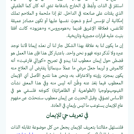
استقرّ في الذات ولُفِظ في الخارج باندفاعة تشي أنه كان كما الطفيلي
الذي يقتات على صانعته في الداخل. ثمَّ إذا ملحمة و الملاحم تملك
إمكانية أن تؤسس أممٌ و شعوبٌ نفسها عليها أو تكون مصادرَ عميقة
للأنفس، فعلاقة الإغريق قديما بـ«هوميروس» و«هزيود» كانت أفقا
بنيت عليه قرارات مصيرية وتاريخية.
إن ما يكون لنا به علاقة بهذا الشكل جاز لنا أن نعدّه إيمانا لأننا نوجد
عبره ولا نُذكر دونه فهو و نحن واحد. باعتبار كل هذا فإن هذا العمل هو
قصَصٌ حول إيمان معطوب لذا يبدو في تصريح «كورالي فارغيت» أنه
كالمرض و لربما جعلُ مرضٍ ما عملاً سينمائيّاً يفترض أن العلاج منه
يكون بمجرّد رؤيته والاعتراف به، ونحن هنا نتتبع الأصل أي الإيمان
المعطوب فيما بَعُدَ عنه وظُنّ أنه ليس منه وفي هذا المعنى نشأت
الفينومينولوجيا (الظواهرية أو الظاهراتيّة) كتوجّه فلسفي هو في
الأساس تصوّفي. وقبل الحديث عن إيمان معطوب سنتحدّث عن مفهوم
عامٍ للإيمان يستوعب ما ليس بإيمانٍ في العادة.
في تعريف حيَ للإيمان
فلنستهل مقالتنا بتعريف للإيمان يجعل من كل موضوعة تقابله الذات