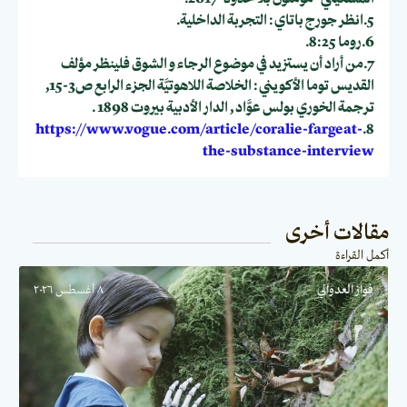
5.انظر جورج باتاي : التجربة الداخلية.
6.روما 8:25.
7.من أراد أن يستزيد في موضوع الرجاء و الشوق فلينظر مؤلف
القديس توما الأكويني : الخلاصة اللاهوتيَّة الجزء الرابع ص3-15,
ترجمة الخوري بولس عوَّاد , الدار الأدبية بيروت 1898 .
https://www.vogue.com/article/coralie-fargeat-
8.
the-substance-interview
مقالات أخرى
أكمل القراءة
فواز العدواني
٨ أغسطس ٢٠٢٦