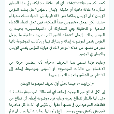
كـ«ميتكسيس-Methexis»، أي أنها علاقة مشاركة، وفي هذا السياق
نسأل: ما علاقة ماهية أو حقيقة الإيمان بالمؤمن؟ هل يملك المؤمن
الإيمانَ أم أن الإيمان يملكه؟ تقر الأفلاطونية بأن الأشياء تملك ماهية أو
حقيقة لكن بمعنى مخصوص جداً للملكية، فهي تعني انتماء الأشياء
للماهية أو للحقيقة وهي المشاركة أي «الميتكسيس» بحيث إن
المؤمن يملك الإيمان كـ«همٍّ» أقصى لكن بصورة منطقية، ما يجعل
المؤمن ينتمي لموضوعة إيمانه و يشارك فيها وإن كانت الموضوعةُ ذاتها
تعبر عن نفسها من خلاله؛ لنوجز ذلك في عبارة: المؤمن ينتمي للإيمان
والإيمان في المؤمن.
وعليه، فإننا نسمي هذا التعريف «حيّاً» لأنه يتضمن حركة من
الانقسام بين «الذات-الموضوع» أو المؤمن وموضوعة إيمانه إلى
الالتئام بين الشقّين وانعدام التمايز بينهما.
«إليزابيث»: حينما تجلّى أولُ تعريف لموضوعة الإيمان
إن لكل قطاع من الموجود إيمانه، أي أنه مالكٌ لموضوعةٍ مقدّسة لا
مثيل لها بالنظر لقطاع بعينِه وعليه فإن موضوعة إيمان أي قطاع من
قطاعات الموجود ترى في نفسها أحقيّةَ أن تكرِّس لها الذاتُ كل عناصرها
(من وعي ولاوعي وروح وجسد… إلخ) وأجزائها. بما يفيد أنها يجب أن تهمَّ