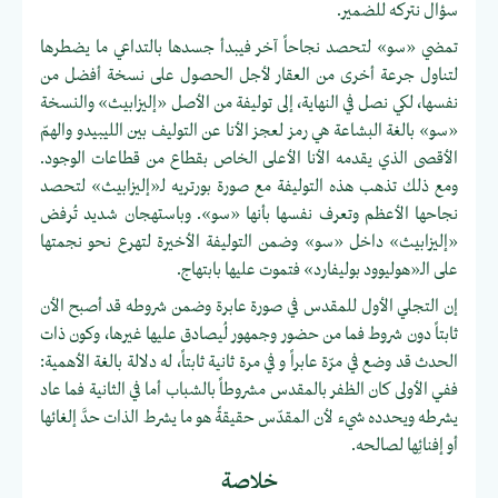
سؤال نتركه للضمير.
تمضي «سو» لتحصد نجاحاً آخر فيبدأ جسدها بالتداعي ما يضطرها
لتناول جرعة أخرى من العقار لأجل الحصول على نسخة أفضل من
نفسها، لكي نصل في النهاية، إلى توليفة من الأصل «إليزابيث» والنسخة
«سو» بالغة البشاعة هي رمز لعجز الأنا عن التوليف بين الليبيدو والهمّ
الأقصى الذي يقدمه الأنا الأعلى الخاص بقطاع من قطاعات الوجود.
ومع ذلك تذهب هذه التوليفة مع صورة بورتريه لـ«إليزابيث» لتحصد
نجاحها الأعظم وتعرف نفسها بأنها «سو». وباستهجان شديد تُرفض
«إليزابيث» داخل «سو» وضمن التوليفة الأخيرة لتهرع نحو نجمتها
على الـ«هوليوود بوليفارد» فتموت عليها بابتهاج.
إن التجلي الأول للمقدس في صورة عابرة وضمن شروطه قد أصبح الأن
ثابتاً دون شروط فما من حضور وجمهور لُيصادق عليها غيرها، وكون ذات
الحدث قد وضع في مرّة عابراً و في مرة ثانية ثابتاً، له دلالة بالغة الأهمية:
ففي الأولى كان الظفر بالمقدس مشروطاً بالشباب أما في الثانية فما عاد
يشرطه ويحدده شيء لأن المقدّس حقيقةً هو ما يشرط الذات حدَّ إلغائها
أو إفنائِها لصالحه.
خلاصة