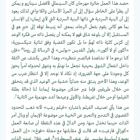
حصد هذا العمل جائزة مهرجان كان السينمائي لأفضل سيناريو و يمكن
أن يطرأ على الخاطر سؤال إلى أن المردَّ الأساسَ واللا-واعي لذلك يعود
إلى أن البنية السردية هي ذاتها البنية السردية التي لأي إيمان؛ إن الإنسان
بما هو كائن يقوم بفعل الرجاء، بمعنى أنه يَبسِط توقه إلى خيرٍ هو في
المستقبل إلا أن بلوغه شاق فهو لا يمكنه أن يفصل ذاته من فكرة الوعد
إن كرّس كليّة ذاته لهمٍّ ما بل تكون القضية وفق ثنائية شيكسبيرية:
6
«أكون أو لا أكون». يقول القديس «بولس» في الرسالة إلى روما
«فإن
كنا نرجو ما لا نشاهدهُ فبالصبر ننتظره»، وهذا النص يكشف عن الثقة
داخل انفعال الشوق بحيثية تجعل ما نهتمُّ به ونتوق لحدوثه أمراً يحوز
كل وجودنا على جهة الضرورة، إذ نكاد لا نوجد إلا في انتظار ضرب من
الوعد، وهذا الأخير ينبثق منه جدليّاً خشية من الوعيد الذي قد يتحقق
من خلال طريقين فإما عبر خذلان موضوعة إيماننا لنا (حالة بطلة
7
الفيلم) أو من خلال تفريطنا. والأولى وعيدها أشد جهنميّة من الثانية
.
من هذا يأتي تصنيف الفيلم باعتباره «فيلم رعب» لأنه ذهب للحدود
القصوى في التدمير والتعبير عن الخيبة من موضوعة الإيمان أو وبال أمر
الذات حينما تخذل منها. ومن الدالِّ في هذه النقطة أن صانعة العمل
«كورالي فارغيت» قد قالت في مقابلتها مع مجلة «فوغ»: «إن العمل
8
بصورة أساسية مؤسس على عنف السيطرة»
، فمن خلال تدمير الذات