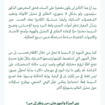
بيد أنَّ هذا التأثير لن يكون مقتصرًا على النساء، فحتى المخرجون الذكور
سيُعيدون، ولو بشكلٍ لا شعوري، التفكير في تمثيل الأنوثة، وتعقيد
الشخصيَّات النسائيَّة، وأيضًا حساسيَّة الكاميرا تجاه الجسد. حين
يتبدَّل المعيار تتغيَّر أدوات التعبير، ولغة السرد ونبرة الإحساس، وتصبح
السينما مختبرًا حيًّا لإعادة التفكير في التمثيل والهوية، وتُمنَح الأجساد
والأصوات المُقصاة مساحةً مُستحقَّة ضمن نسيج الحكاية.
كما ينبغي التنويه أنَّ السينما لا تتغيَّر من خلال الأفلام فحسب، بل من
خلال العيون التي تُشاهدها، تُقيِّمها وتمنحها الشرعيَّة، وكلُّ نظرةٍ جديدةٍ
تفتح أفقًا لرؤيةٍ مختلفة للواقع، وتُعيد ترتيب مكانة الشخصيَّات على
الشاشة. قد يكون ما نراه اليوم في مهرجان «كان» بدايةً لتحوُّلٍ عميق:
ليس فقط في من يُكرَّم، بل في كيفية رواية الحكاية وسببها. هنا، تصبح
السينما فعلًا اجتماعيًا يعكس تغيُّر الوعي الجمعي، ويطرح تساؤلات
حول تمثيل العالم بشموليَّةٍ أكبر.
بين المرأة والمهرجان، من ينظر إلى من؟