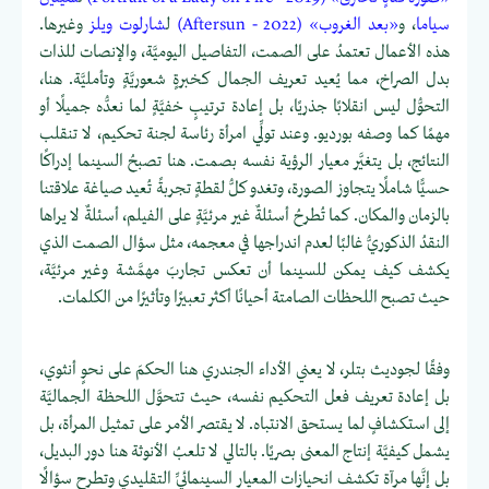
سياما
، و
«بعد الغروب» (Aftersun - 2022)
ل
شارلوت ويلز
وغيرها.
هذه الأعمال تعتمدُ على الصمت، التفاصيل اليوميَّة، والإنصات للذات
بدل الصراخ، مما يُعيد تعريف الجمال كخبرةٍ شعوريَّةٍ وتأمليَّة. هنا،
التحوُّل ليس انقلابًا جذريًا، بل إعادة ترتيبٍ خفيَّةٍ لما نعدُّه جميلًا أو
مهمًا كما وصفه بورديو. وعند تولِّي امرأة رئاسة لجنة تحكيم، لا تنقلب
النتائج، بل يتغيَّر معيار الرؤية نفسه بصمت. هنا تصبحُ السينما إدراكًا
حسيًّا شاملًا يتجاوز الصورة، وتغدو كلُّ لقطةٍ تجربةً تُعيد صياغة علاقتنا
بالزمان والمكان. كما تُطرحُ أسئلةٌ غير مرئيَّةٍ على الفيلم، أسئلةٌ لا يراها
النقدُ الذكوريُّ غالبًا لعدم اندراجها في معجمه، مثل سؤال الصمت الذي
يكشف كيف يمكن للسينما أن تعكس تجاربَ مهمَّشة وغير مرئيَّة،
حيث تصبح اللحظات الصامتة أحيانًا أكثر تعبيرًا وتأثيرًا من الكلمات.
وفقًا لجوديث بتلر، لا يعني الأداء الجندري هنا الحكمَ على نحوٍ أنثوي،
بل إعادة تعريف فعل التحكيم نفسه، حيث تتحوَّل اللحظة الجماليَّة
إلى استكشافٍ لما يستحق الانتباه. لا يقتصر الأمر على تمثيل المرأة، بل
يشمل كيفيَّة إنتاج المعنى بصريًا. بالتالي لا تلعبُ الأنوثة هنا دور البديل،
بل إنَّها مرآة تكشف انحيازات المعيار السينمائيِّ التقليدي وتطرح سؤالًا