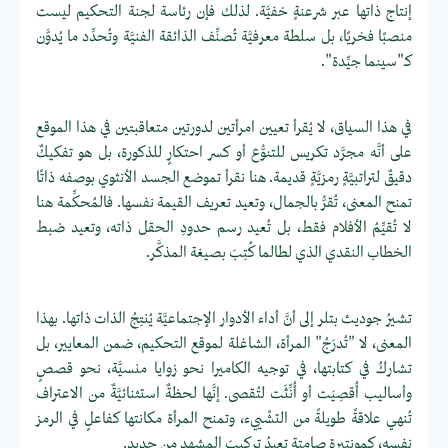
إنتاج ذاتها عبر شرعنةٍ خفيَّة. لذلك فإن رئاسة لجنة التحكيم ليست
منصبًا فخريًا، بل سلطة معرفيَّة تُصنِّف الذائقة الفنيَّة وتُحدِّد ما يُدوَّن
كـ"سينما جيِّدة".
في هذا السياق، لا يُقرأ تعيين امرأتين لدورتين متعاقبتين في هذا الموقع
على أنَّه مجرَّد تكريس للتنوُّع أو كسر احتكارٍ للذكورة، بل هو تفكيكٌ
دقيقٌ لتراتبيَّةٍ رمزيَّةٍ قديمة. هنا نقرأ تموضع الجسد الأنثوي بوصفه ذاتًا
تمنح المعنى، تُقرُّ بالجمال، وتعيد تعريف القيمة نفسها. فالمُحكِّمة هنا
لا تُقيِّمُ الأفلام فقط، بل تُعيد رسم حدودِ الحقل ذاته، وتعيد ضبط
الخطاب النقدي الذي لطالما كُتِبَ بصيغة المذكَّر.
تشيرُ جوديث بتلر إلى أنَّ أداء الأدوار الإجتماعيَّة يُنتِجُ الذات ذاتها. بهذا
المعنى، لا "تُدرَجُ" المرأة، الشاغلة لموقع التحكيم، ضمن المعايير، بل
تشاركُ في كتابتها، في توجيه الكاميرا نحو زوايا منسيَّة، نحو قصصٍ
وأساليب أُقصِيَت أو أُنِّثَت لتُقصى. إنَّها لحظةٌ استثنائيَّةٌ من الاعتراف
تُنهي علاقةً طويلةً من التشْييء، وتمنح المرأة مكانتها كفاعلٍ في الرمز
نفسه، كمونتيرةٍ صامتةٍ تعيدُ تركيبَ المشهد من جديد.