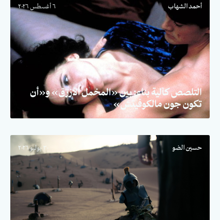
أحمد الشهاب
٦ أغسطس ٢٠٢٦
التلصص كآلية بناء: بين «المخمل الأزرق» و«أن
تكون جون مالكوفيتش»
حسين الضو
٣٠ يوليو ٢٠٢٦