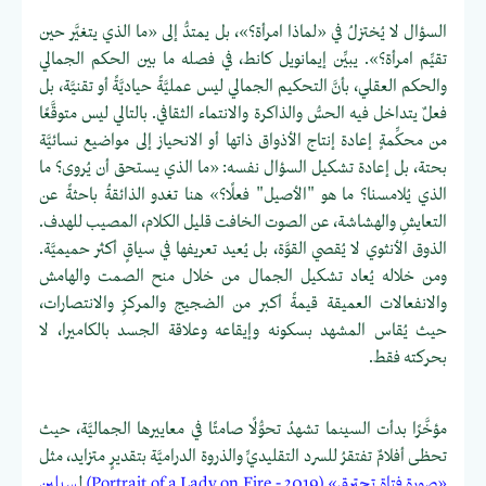
السؤال لا يُختزلُ في «لماذا امرأة؟»، بل يمتدُّ إلى «ما الذي يتغيَّر حين
تقيِّم امرأة؟». يبيِّن إيمانويل كانط، في فصله ما بين الحكم الجمالي
والحكم العقلي، بأنَّ التحكيم الجمالي ليس عمليَّةً حياديَّةً أو تقنيَّة، بل
فعلٌ يتداخل فيه الحسُّ والذاكرة والانتماء الثقافي. بالتالي ليس متوقَّعًا
من محكِّمةٍ إعادة إنتاج الأذواق ذاتها أو الانحياز إلى مواضيع نسائيَّة
بحتة، بل إعادة تشكيل السؤال نفسه: «ما الذي يستحق أن يُروى؟ ما
الذي يُلامسنا؟ ما هو "الأصيل" فعلًا؟» هنا تغدو الذائقةُ باحثةً عن
التعايشِ والهشاشة، عن الصوت الخافت قليل الكلام، المصيب للهدف.
الذوق الأنثوي لا يُقصي القوَّة، بل يُعيد تعريفها في سياقٍ أكثر حميميَّة.
ومن خلاله يُعاد تشكيل الجمال من خلال منح الصمت والهامش
والانفعالات العميقة قيمةً أكبر من الضجيج والمركزِ والانتصارات،
حيث يُقاس المشهد بسكونه وإيقاعه وعلاقة الجسد بالكاميرا، لا
بحركته فقط.
مؤخَّرًا بدأت السينما تشهدُ تحوُّلًا صامتًا في معاييرها الجماليَّة، حيث
تحظى أفلامٌ تفتقرُ للسرد التقليديِّ والذروة الدراميَّة بتقديرٍ متزايد، مثل
«صورة فتاةٍ تحترق» (Portrait of a Lady on Fire - 2019)
ل
سيلين