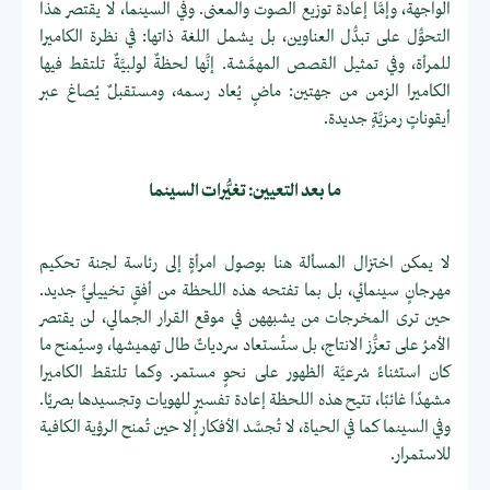
الواجهة، وإمَّا إعادة توزيع الصوت والمعنى. وفي السينما، لا يقتصر هذا
التحوُّل على تبدُّل العناوين، بل يشمل اللغة ذاتها: في نظرة الكاميرا
للمرأة، وفي تمثيل القصص المهمَّشة. إنَّها لحظةٌ لولبيَّةٌ تلتقط فيها
الكاميرا الزمن من جهتين: ماضٍ يُعاد رسمه، ومستقبلٌ يُصاغ عبر
أيقوناتٍ رمزيَّةٍ جديدة.
ما بعد التعيين: تغيُّرات السينما
لا يمكن اختزال المسألة هنا بوصول امرأةٍ إلى رئاسة لجنة تحكيم
مهرجانٍ سينمائي، بل بما تفتحه هذه اللحظة من أفقٍ تخييليٍّ جديد.
حين ترى المخرجات من يشبههن في موقع القرار الجمالي، لن يقتصر
الأمرُ على تعزُّز الانتاج، بل ستُستعاد سردياتٌ طال تهميشها، وسيُمنح ما
كان استثناءً شرعيَّة الظهور على نحوٍ مستمر. وكما تلتقط الكاميرا
مشهدًا غائبًا، تتيح هذه اللحظة إعادة تفسيرٍ للهويات وتجسيدها بصريًا.
وفي السينما كما في الحياة، لا تُجسَّد الأفكار إلا حين تُمنح الرؤية الكافية
للاستمرار.