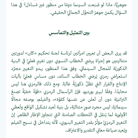
جوهريًّا: ماذا لو صُنِعت السينما دومًا من منظور غير مُساءَل؟ في هذا
السؤال يكمنُ جوهرُ التحوُّل الجماليِّ الحقيقي.
بين التمثيل والتمأسس
قد يرى البعض أن تعيين امرأتين لرئاسة لجنة تحكيم «كان» لدورتين
متتاليَتين هو إجراءٌ يرضي الخطاب النسوي دون تغييرٍ فعليٍّ في البنية
الذكوريَّة للمجال السينمائي. وفق هذا المنظور، يبدو التغيير مجرَّد
استعراضٍ رمزي يُرضي الخطاب السائد، دون مساسٍ فعليٍّ بآليات
الإنتاج والقرار التي تظلُّ ذكوريَّةً غالبًا. ومع ذلك فالرمزي هنا ليس
محايدًا. وفقًا لبيير بورديو، فإنَّ الرأسمال الرمزي «قوَّةٌ خفيَّةٌ تصنعُ
التراتبيَّة دون أن تُعلن عن نفسها كقوَّة»، والفيلم، بوصفه مجالًا
سينمائيًا، ليس مجرد صورٍ متتاليَّة، بل بنية تُعيد تشكيل الواقع وتُعطي
الأولوية لما يُنقل في اللحظات الصامتة التي تتجاوز الإطار الظاهر. إنَّ
التغيير الرمزيَّ مؤثِّرٌ بقدر التغيير البنيوي، لأنَّه يتداخل في نسيج الفيلم
ويُعيد صياغة معاني التقدير والاعتراف.