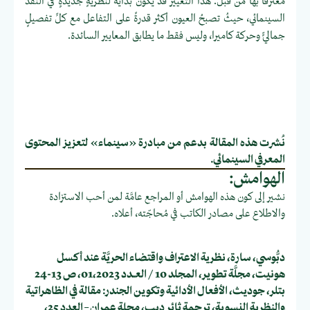
معترفًا بها من قبل. هذا التغيير قد يكون بدايةً لنظريَّةٍ جديدةٍ في النقد
السينمائي، حيثُ تصبحُ العيون أكثر قدرةً على التفاعل مع كلِّ تفصيلٍ
جماليٍّ وحركة كاميرا، وليس فقط ما يطابق المعايير السائدة.
نُشرت هذه المقالة بدعم من مبادرة «سينماء» لتعزيز المحتوى
المعرفي السينمائي.
الهوامش:
نشير إلى كون هذه الهوامش أو المراجع عامَّة لمن أحب الاستزادة
والاطلاع على مصادر الكاتب في مُحاجّته، أعلاه.
دبُّوسي، سارة،
نظرية الاعتراف واقتضاء الحريَّة عند أكسل
هونيت
، مجلَّة تطوير، المجلد 10 / العــدد 01،2023، ص 13-24
بتلر، جوديث،
الأفعال الأدائية وتكوين الجندر: مقالة في الظاهراتية
والنظرية النسوية
، ترجمة ثائر ديب، مجلة عمران – العدد 25،