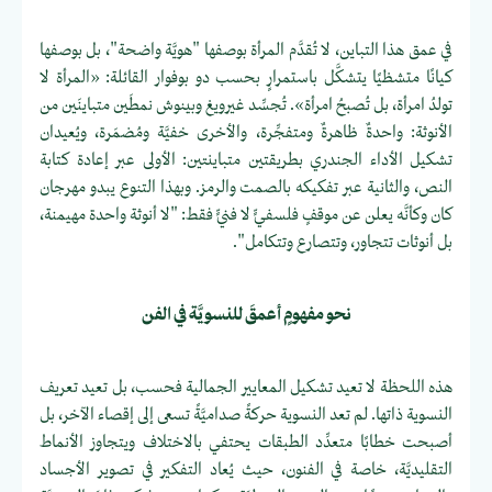
في عمق هذا التباين، لا تُقدَّم المرأة بوصفها "هويَّة واضحة"، بل بوصفها
كيانًا متشظيًا يتشكَّل باستمرارٍ بحسب دو بوفوار القائلة: «المرأة لا
تولدُ امرأة، بل تُصبحُ امرأة». تُجسِّد غيرويغ وبينوش نمطَين متباينَين من
الأنوثة: واحدةٌ ظاهرةٌ ومتفجِّرة، والأخرى خفيَّة ومُضمَرة، ويُعيدان
تشكيل الأداء الجندري بطريقتين متباينتين: الأولى عبر إعادة كتابة
النص، والثانية عبر تفكيكه بالصمت والرمز. وبهذا التنوع يبدو مهرجان
كان وكأنَّه يعلن عن موقفٍ فلسفيٍّ لا فنيٍّ فقط: "لا أنوثة واحدة مهيمنة،
بل أنوثات تتجاور، وتتصارع وتتكامل".
نحو مفهومٍ أعمقَ للنسويَّة في الفن
هذه اللحظة لا تعيد تشكيل المعايير الجمالية فحسب، بل تعيد تعريف
النسوية ذاتها. لم تعد النسوية حركةً صداميَّةً تسعى إلى إقصاء الآخر، بل
أصبحت خطابًا متعدِّد الطبقات يحتفي بالاختلاف ويتجاوز الأنماط
التقليديَّة، خاصة في الفنون، حيث يُعاد التفكير في تصوير الأجساد