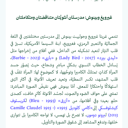
غيرويغ وبينوش: مدرستان أنثويَّتان متناقضتان ومتكاملتان
تنتمي غريتا غيرويغ وجولييت بينوش إلى مدرستين مختلفتين في اللغة
الجماليَّة والتعبير الرمزي، فغيرويغ، ابنة السينما الأمريكيَّة، تسيرُ في
قلب التيَّار لتعيد تشكيله من الداخل، ففي أفلامٍ من إخراجها مثل
«ليدي بيرد» (Lady Bird - 2017)
و
«باربي» (Barbie - 2023)
،
يُساءَل الخطاب النسوي بشكلٍ مباشرٍ وشجاع، حيث يُصوَّر جسد
المرأة كذاتٍ تمتلكُ الكاميرا وتوجِّهها، لا كموضوعٍ لها: المرأة تقفُ في
قلب المشهد، تكسر النمطيَّة، وتعيد تعريف الأنوثة في أكثر البُنى
استهلاكًا واحتكارًا للمعنى. أمَّا بينوش فهي نقيضُ الصورة المباشرة:
تمشي على حواف الضوء والصوت، تُجسِّد الأنوثة كأثرٍ خافت، كصدى
حلمٍ بعيد؛ وفي أفلامها، من
«أزرق» (Bleu - 1993)
ل
كريستوف
كيشلوفسكي
إلى
«كامي كلوديل 1915» (Camille Claudel 1915 -
2013)
ل
برونو دومون
، لا تصرخ بل تهمس، لا تواجه الكاميرا بل تتوارى
خلفها، وتدفع المشاهد إلى شقوق الصورة والتأويل.