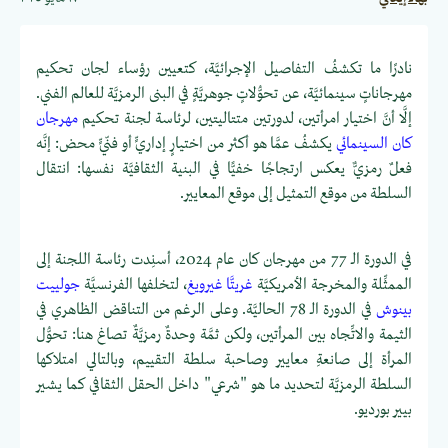
نادرًا ما تكشفُ التفاصيل الإجرائيَّة، كتعيين رؤساء لجان تحكيم
مهرجاناتٍ سينمائيَّة، عن تحوُّلاتٍ جوهريَّةٍ في البنى الرمزيَّة للعالم الفني.
إلَّا أنَّ اختيار امرأتين، لدورتين متتاليتين، لرئاسة لجنة تحكيم
مهرجان
كان السينمائي
يكشفُ عمَّا هو أكثر من اختيارٍ إداريٍّ أو فنّيٍّ محض: إنَّه
فعلٌ رمزيٌّ يعكس ارتجاجًا خفيًّا في البنية الثقافيَّة نفسها: انتقال
السلطة من موقع التمثيل إلى موقع المعايير.
في الدورة الـ 77 من مهرجان كان عام 2024، أسنِدت رئاسة اللجنة إلى
الممثِّلة والمخرجة الأمريكيَّة
غريتَّا غيرويغ
، لتخلفها الفرنسيَّة
جولييت
بينوش
في الدورة الـ 78 الحاليَّة. وعلى الرغم من التناقض الظاهري في
الثيمة والاتِّجاه بين المرأتين، ولكن ثمَّة وحدةٌ رمزيَّةٌ تصاغ هنا: تحوُّل
المرأة إلى صانعةِ معايير وصاحبة سلطة التقييم، وبالتالي امتلاكها
السلطة الرمزيَّة لتحديد ما هو "شرعي" داخل الحقل الثقافي كما يشير
بيير بورديو.