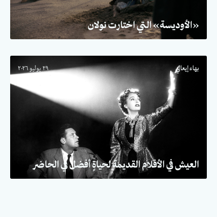
«الأوديسة» التي اختارت نولان
بهاء إيعالي
٢٩ يوليو ٢٠٢٦
العيش في الأفلام القديمة لحياةٍ أفضل في الحاضر