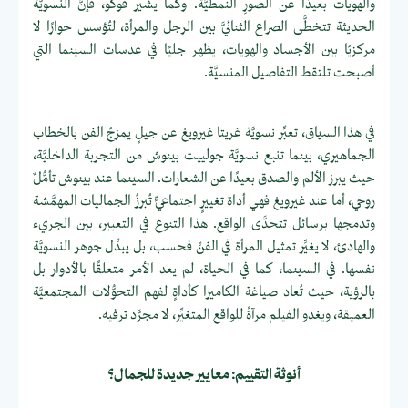
والهويات بعيدًا عن الصورِ النمطيَّة. وكما يشير فوكو، فإنَّ النسويَّة
الحديثة تتخطَّى الصراع الثنائيَّ بين الرجل والمرأة، لتُؤسس حوارًا لا
مركزيًا بين الأجساد والهويات، يظهر جليًا في عدسات السينما التي
أصبحت تلتقط التفاصيل المنسيَّة.
في هذا السياق، تعبِّر نسويَّة غريتا غيرويغ عن جيلٍ يمزجُ الفن بالخطاب
الجماهيري، بينما تنبع نسويَّة جولييت بينوش من التجربة الداخليَّة،
حيث يبرز الألم والصدق بعيدًا عن الشعارات. السينما عند بينوش تأمُّلٌ
روحي، أما عند غيرويغ فهي أداة تغييرٍ اجتماعيٍّ تُبرزُ الجماليات المهمَّشة
وتدمجها برسائل تتحدَّى الواقع. هذا التنوع في التعبير، بين الجريء
والهادئ، لا يغيِّر تمثيل المرأة في الفنِّ فحسب، بل يبدِّل جوهر النسويَّة
نفسها. في السينما، كما في الحياة، لم يعد الأمر متعلقًا بالأدوار بل
بالرؤية، حيث تُعاد صياغة الكاميرا كأداةٍ لفهم التحوُّلات المجتمعيَّة
العميقة، ويغدو الفيلم مرآةً للواقع المتغيِّر، لا مجرَّد ترفيه.
أنوثة التقييم: معايير جديدة للجمال؟