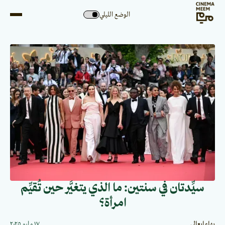
الوضع الليلي
سيِّدتان في سنتين: ما الذي يتغيَّر حين تُقيِّم
امرأة؟
بهاء إيعالي
١٧ مايو ٢٠٢٥