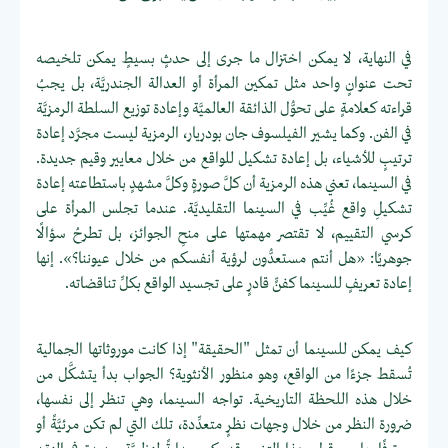
في النهاية، لا يمكن اختزال ما جرى إلى حدثٍ بسيطٍ يمكن تلخيصه
تحت عنوانٍ واحد مثل تمكين المرأة أو العدالة الجندريَّة، بل يجبُ
قراءته كعلامةٍ على تحوُّل الذائقة العالميَّة وإعادة توزيع السلطة الرمزيَّة
في الفن. وكما يشير الفيلسوف جان بودريار، الرمزية ليست مجرَّد إعادة
ترتيبٍ للأشياء، بل إعادة تشكيل للواقع من خلال معايير وقيم جديدة.
في السينما، تعني هذه الرمزية أن كلَّ صورةٍ وكلَّ مشهدٍ باستطاعته إعادة
تشكيلِ واقع غُيِّب في السينما التقليديَّة. عندما تجلس المرأة على
كرسي التقييم، لا تقتصر مهمتها على منحِ الجوائز، بل تطرحُ سؤالًا
جوهريًا: «هل أنتم مستعدُّون لرؤية أنفسكم من خلال عيوننا؟». إنها
إعادة تعريفٍ للسينما كفنٍّ قادرٍ على تجسيد الواقع بكلِّ تناقضاته.
كيف يمكن للسينما أن تمثل "الحقيقة" إذا كانت موروثاتها الجمالية
تُسقط جزءًا من الواقع، وهو منظور الأنثوية؟ الجواب بدأ يتشكَّل من
خلال هذه اللحظة التاريخية. تواجه السينما، وهي تنظر إلى نفسها،
ضرورة النظر من خلال وجهات نظرٍ متعدِّدة، تلك التي لم تكن مرئيَّةً أو