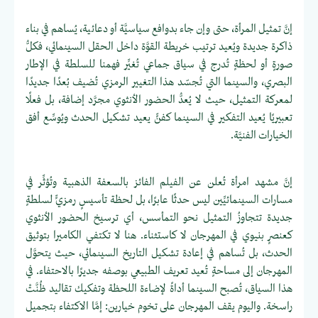
إنَّ تمثيل المرأة، حتى وإن جاء بدوافع سياسيَّة أو دعائية، يُساهم في بناء
ذاكرة جديدة ويُعيد ترتيب خريطة القوَّة داخل الحقل السينمائي، فكلُّ
صورةٍ أو لحظةٍ تُدرج في سياق جماعي تُغيِّر فهمنا للسلطة في الإطار
البصري، والسينما التي تُجسّد هذا التغيير الرمزي تُضيف بُعدًا جديدًا
لمعركة التمثيل، حيث لا يُعدُّ الحضور الأنثوي مجرَّد إضافة، بل فعلًا
تعبيريًا يُعيد التفكير في السينما كفنٍّ يعيد تشكيل الحدث ويُوسِّع أفق
الخيارات الفنيَّة.
إنَّ مشهد امرأة تُعلن عن الفيلم الفائز بالسعفة الذهبية وتُؤثِّر في
مسارات السينمائيِّين ليس حدثًا عابرًا، بل لحظة تأسيسٍ رمزيٍّ لسلطةٍ
جديدة تتجاوزُ التمثيل نحو التمأسس، أي ترسيخ الحضور الأنثوي
كعنصرٍ بنيوي في المهرجان لا كاستثناء. هنا لا تكتفي الكاميرا بتوثيق
الحدث، بل تُساهم في إعادة تشكيل التاريخ السينمائي، حيث يتحوَّل
المهرجان إلى مساحةٍ تُعيد تعريف الطبيعي بوصفه جديرًا بالاحتفاء. في
هذا السياق، تُصبح السينما أداةً لإضاءة اللحظة وتفكيك تقاليد ظُنَّتْ
راسخة. واليوم يقف المهرجان على تخوم خيارين: إمَّا الاكتفاء بتجميل