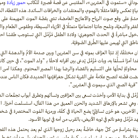
السوداني «ستموت في العشرين»، المقتبس عن قصة قصيرة للكاتب
حمور زيادة
ومن
لحياةٍ تعكس واقعًا مثقلًا بالهموم، والمعتقدات والخرافات السائدة. هذه اللقطة، التي 
حشةٍ على وقع صوت الرياح والأهازيج الغامضة، تشي بقصَّة الموت المهيمنة على الم
قر والتبعيَّة، ونلمح جانبًا اجتماعيًّا متمثلًا في الأزياء البسيطة، وطقوس الطعام وا
دخول مباشرةً في الحدث الجوهري: ولادة الطفل مُزَّمِّل التي تستوجب طقسًا احتفا
اطق التي تُهيمن عليها الطُرق الصُوفيَّة.
ان مختلفًا، إذ تنبَّأ العرَّاف بموته في سن العشرين! وبين صدمة الأمِّ والدهشة ال
ا أمرًا مُسلَّمًا به، وبات مُزَّمِّل يُدعى بين أقرانه لاحقًا بـ "ولد الموت"، في حي
ي محاولةٍ لحثِّها على التسليم بالقضاء والرضا بهذا المصير المحتوم. وهكذا آمن ا
، ومضت قصَّته لتصبح علامةً على القرية تشكل جغرافيَّتها الجديدة، فكان الناس عندم
 "قرية الصبي الذي سيموت في العشرين".
زَّمِّل في بداية الأمر، وأخذت تسعى بين العرَّافين وتسألهم وتطرق أبواب تجمُّعات 
ت، وهي تشعر بالإرهاق الشديد والحزن العميق من هذا الفأل، استسلمت أخيرًا. ا
ن الآخرين، هو حُزن تساؤليٌّ يضع الحياة في كفّة، ورمزية المُوت المختصرة في شخص مُ
مُزَّمِّل وهو نائم في ثوبه الأبيض، بالقرب من أمه في ثوبها الأسود.
نَة بشراسةٍ من كلِّ جهة، خاصَّةً بعد رحيل زوجها الذي لم يعد يحتمل هذه القصة
ما الأموال من بعيد. استسلمت سكينة ولبست ثوب الحداد، بل وبدأت تخيط كفنًا