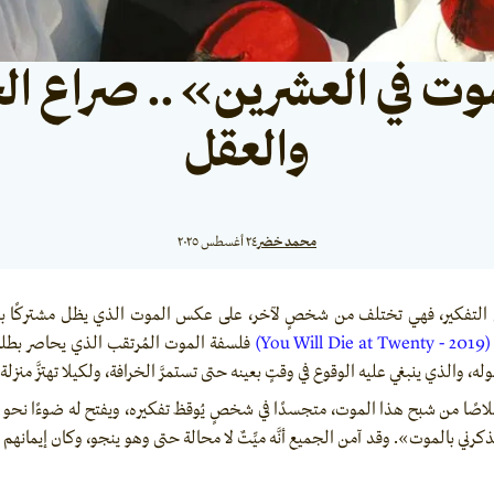
 في العشرين» .. صراع ال
والعقل
محمد خضر
٢٤ أغسطس ٢٠٢٥
 التفكير، فهي تختلف من شخصٍ لآخر، على عكس الموت الذي يظل مشتركًا بيننا
Y)
فلسفة الموت المُرتقب الذي يحاصر بطله 
له، والذي ينبغي عليه الوقوع في وقتٍ بعينه حتى تستمرَّ الخرافة، ولكيلا تهتزَّ منزلة 
لاصًا من شبح هذا الموت، متجسدًا في شخصٍ يُوقظ تفكيره، ويفتح له ضوءًا نحو ا
ني بالموت». وقد آمن الجميع أنَّه ميِّتٌ لا محالة حتى وهو ينجو، وكان إيمانهم 