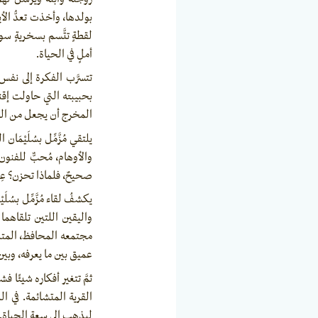
بولدها، وأخذت تعدُّ ال
لقطةٍ تتَّسم بسخريةٍ سو
أملٍ في الحياة.
تتسرَّب الفكرة إلى نفس 
بحبيبته التي حاولت إقنا
المخرج أن يجعل من الحبي
يلتقي مُزَّمِّل بسُلَيْ
والأوهام، مُحبٌّ للفنو
صحيحٌ، فلماذا تحزن؟ عِ
يكشفُ لقاء مُزَّمِّل بسُل
واليقين اللتين تلقاهم
مجتمعه المحافظ، المتدين
عميق بين ما يعرفه، وبين
ثمَّ تتغير أفكاره شيئًا 
القرية المتشائمة. في ال
ليذهب إلى سعة الحياة.