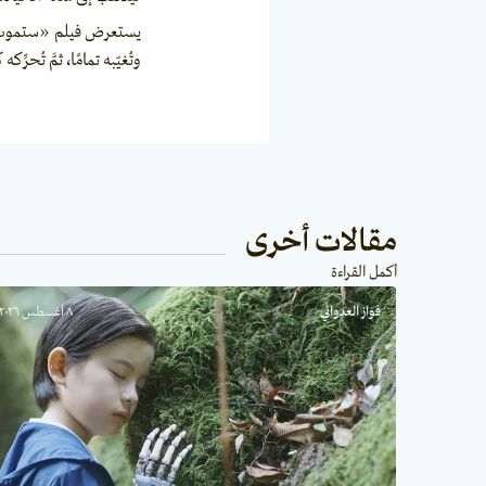
يستعرض فيلم «ستموت في
وتُغيّبه تمامًا، ثمَّ تُحرِّ
مقالات أخرى
أكمل القراءة
فواز العدواني
٨ أغسطس ٢٠٢٦