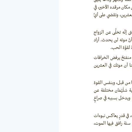
مكان مرقده الأخير، في
لعشرين، وتقضي على أيِّ
إنَّه تخلَّى عن الزواج
نَّ موته لن يحدث. أراد
لقوَّة الحب.
ٌ منفتحٌ يرفض الخرافات
نا أن موتك في العشرين
 بها من قبل، وبنفس القوة
سُلَيْمَان مختلفة عن
، ويدخل بسببه في صراعٍ
ت، في قدرٍ يعاكس نبوءات
ن سنة رافق فيها الموت،