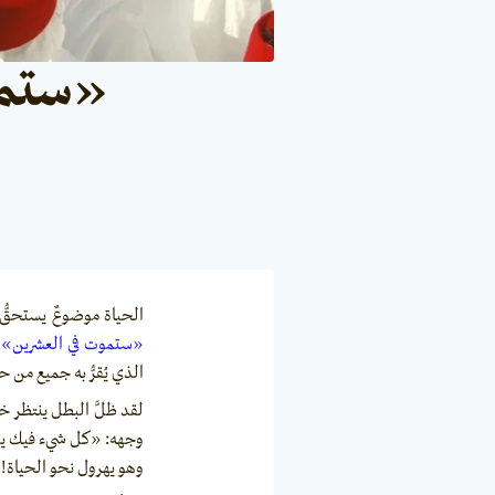
«ستموت
الحياة موضوعٌ يستحقُّ
«ستموت في العشرين» (ou Will Die at Twenty - 2019
الذي يُقرُّ به جميع من حو
لقد ظلَّ البطل ينتظر خ
وجهه: «كل شيء فيك يذكر
وهو يهرول نحو الحياة!