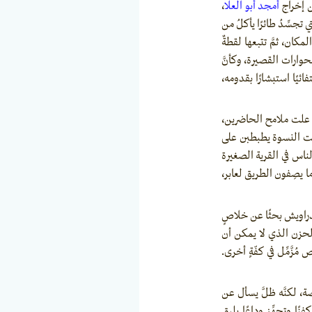
 إخراج
أمجد أبو العلا
،
تجسِّدُ طائرًا يأكلُ من
كان، ثمَّ تتبعها لقطةٌ
لحوارات القصيرة، وكأنَّ
ئيًا استبشارًا بقدومه،
تي علت ملامح الحاضرين،
ن كانت النسوة يطبطبن على
لناس في القرية الصغيرة
ا يصِفون الطريق لعابر،
الدراويش بحثًا عن خلاصٍ
لحزن الذي لا يمكن أن
زَّمِّل في كفّةٍ أخرى.
، لكنَّه ظلَّ يسأل عن
 وتجهِّز وداعًا يليق