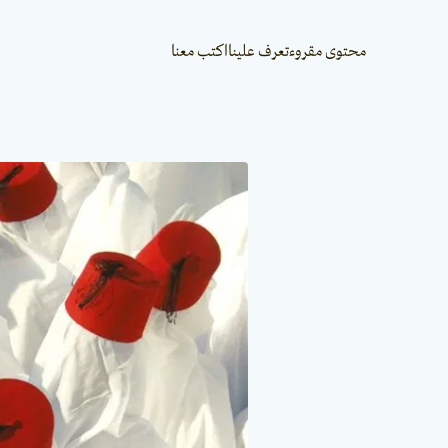
محتوى مقروء
تعرف علينا
اكتب معنا