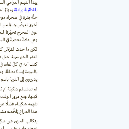
يبدأ الفيلم الدرامي 
ب
لقطةٍ بانوراميَّة
رمزيَّةٍ 
جثَّة بقرةٍ في صحراء مو
أخرى تعرضُ جانبًا من الف
عينَ المخرج تجهِّزنا لل
وهي عادةٌ منتشرةٌ في المن
لكن ما حدث لمُزَّمِّل ك
انتشر الخبر سريعًا حتى غد
كتف أمه في كلِّ لقاء، ف
بالنبوءة إيمانًا مطلقًا
يشيرون إلى القرية باسم
لم تستسلم سَكِينَة أم مُ
لابنها، ومع مرور الوق
تفهمه سَكِينَة، فضلًا ع
هذا الصراع يُلخِّصه مشهد 
يتكالب الحزن على سَكِي
زوجته وابنه ويُرسل له