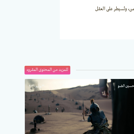
ن، وتُسيطر على العقل
للمزيد من المحتوى المقروء
سين الضو
٣٠ يوليو ٢٠٢٦