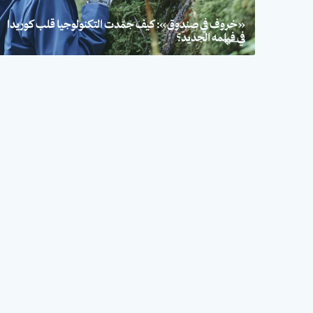
«خروف في صندوق»: كيف جمّدت التكنولوجيا قلب كوريدا
في فيلمه الجديد؟