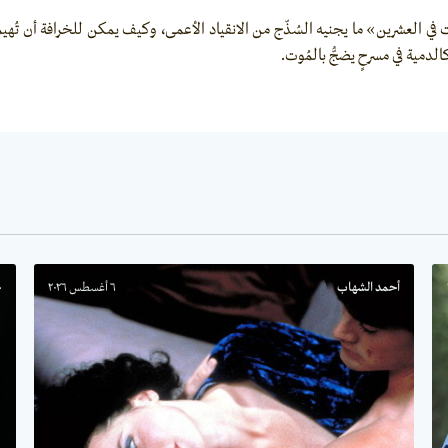
 العشرين» ما يجنيه السُذّج من الانقياد الأعمى، وكيف يمكن للخرافة أن تُهيم
كه كالدمية في مسرحٍ يضجُّ بالمُوت.
أحمد الشهاب
٦ أغسطس ٢٠٢٦
ح