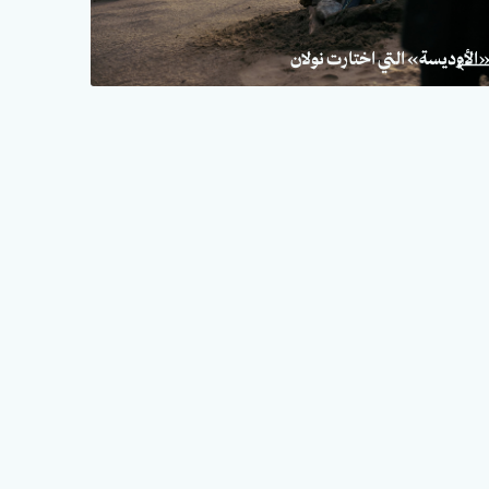
الأوديسة» التي اختارت نولان