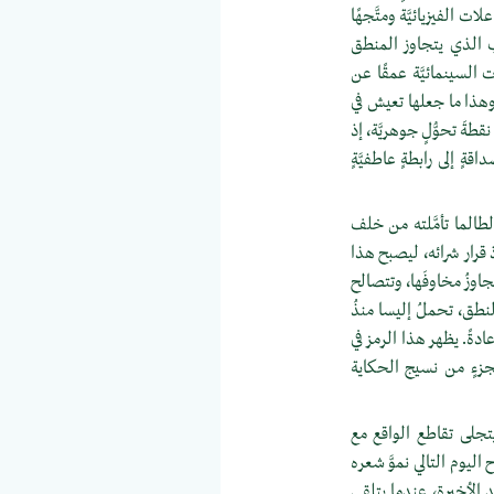
 الفيزيائيَّة ومتَّجهًا
ب الذي يتجاوز المنطق
ت السينمائيَّة عمقًا عن
 وهذا ما جعلها تعيش في
قطةَ تحوُّلٍ جوهريَّة، إذ
ٍ إلى رابطةٍ عاطفيَّةٍ
لطالما تأمَّلته من خلف
 قرار شرائه، ليصبح هذا
اوزُ مخاوفَها، وتتصالح
لنطق، تحملُ إليسا منذُ
عادةً. يظهر هذا الرمز في
جزءٍ من نسيج الحكاية
 ويتجلى تقاطع الواقع مع
يوم التالي نموَّ شعره
د الأخيرة، عندما يتلقى