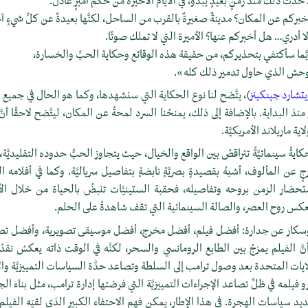
حدث ذلك منذ زمنٍ بعيدٍ يبدو، في الأيام الأخيرة من حكم أميرٍ عادل.
خبركم عن المكان؟ مدينةٌ صغيرةٌ بالقرب من الساحل، لكنَّها بعيدةٌ عن كلِّ شيءٍ آ
لا أدري… هل أخبركم عنها؟ الأميرة التي لا تملك صوتًا.
بَّما سأكتفي بتحذيركم، من حقيقة هذه الوقائع وحكاية الحبِّ والخسارة،
وحش الذي حاول تدمير ذلك كله».
يتشارد جينكينز
)، يتَّضح لنا نوع الحكاية التي سنشهدها، وكما هو الحال في جميع 
 منذ البداية. بالإضافة إلى ذلك، يمنحُنا السرد لمحةً عن المكان، ليتَّضح لاحقًا أنَّ
ة ماريلاند الأمريكيَّة.
يةً سينمائيَّةً تتراقصُ بين الواقع والخيال، حيث يتجاوز الحبُّ حدوده التقليديَّة، 
 عن المألوف، أشبهُ بقصيدةٍ بصريَّةٍ نابضةٍ بتفاصيل سرياليَّة. وكما في أفلامه ال
تحضار الزمن بروحه وتفاصيله، فحقبة الستينيَّات تنبضُ بالحياة من خلال الأل
 تعكس روح العصر، والصالة السينمائية التي تقف شاهدةً على الحلم.
ز أوسكار عن جدارة: أفضل فيلم، أفضل مخرج، أفضل موسيقى تصويرية، وأفضل تصميم
 الفيلم يمزجُ بين الطابع الرومانسي والسحر، لكنَّه في الوقت ذاته يعكسُ نقدًا ح
ولايات المتحدة بعد وصول ترامب إلى السلطة وتصاعد حدَّة السياسات التمييزيَّة والإ
رو فيلمه في ظلِّ تصاعد الإجراءات التمييزيَّة التي فرضتها إدارة ترامب، مثل بناء ا
ديد سياسات الهجرة. في هذا الإطار، يمكن فهم الاحتفاء الكبير الذي لقيَه الفيلم ف