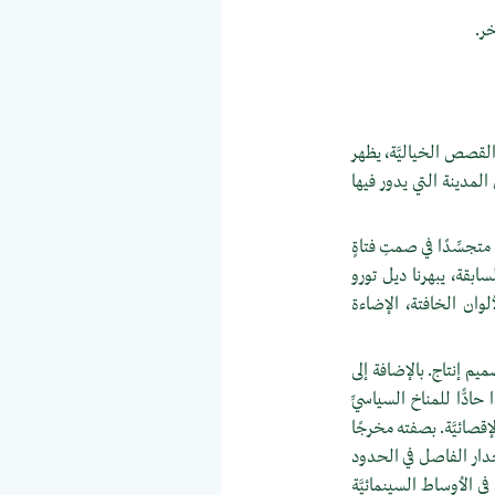
خر.
القصص الخياليَّة، يظهر
 المدينة التي يدور فيها
متجسِّدًا في صمتِ فتاةٍ
سابقة، يبهرنا ديل تورو
وان الخافتة، الإضاءة
 إنتاج. بالإضافة إلى
ادًّا للمناخ السياسيِّ
قصائيَّة. بصفته مخرجًا
لجدار الفاصل في الحدود
ي الأوساط السينمائيَّة