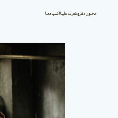
محتوى مقروء
تعرف علينا
اكتب معنا