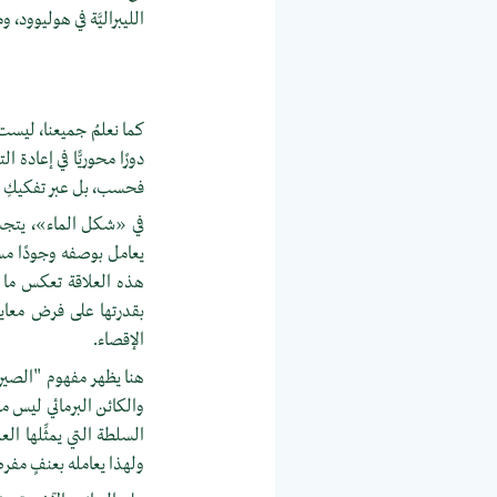
الليبراليَّة في هوليوود،
كما نعلمُ جميعنا، ليست ال
دورًا محوريًّا في إعادة 
فحسب، بل عبر تفكيكِ الم
في «شكل الماء»، يتجسَّ
يعامل بوصفه وجودًا مس
هذه العلاقة تعكس ما يشي
بقدرتها على فرض معاييره
الإقصاء.
هنا يظهر مفهوم "الصيرورة-
والكائن البرمائي ليس مج
السلطة التي يمثِّلها ال
ولهذا يعامله بعنفٍ مفرط