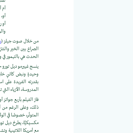
لقد 
أم أ
أو، 
أو ر
وال
من خلال صوت جيلز (
ر
الصراع بين الخير والشرِّ
الحدث هي بالتيمور في ولاي
ينسج غييرمو ديل تورو حكا
وحيدةٍ ونبض كائنٍ خارجٍ
بقدرته الفريدة على اس
المدروسة، الأزياء التي
فاز الفيلم بأربع جوائ
ذلك، وعلى الرغم من أنَّ
المتوتِّر، خصوصًا في ال
مكسيكيًّا، يطرحُ ديل تو
مع أمريكا اللاتينية وتش