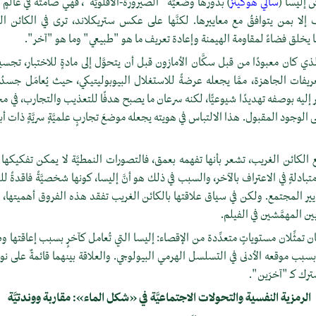
 إليسا (
سالي هوكينز
) بدورها وضعيَّةَ "الصيرورة-الأقلويَّة"، فهي صامتةٌ في عالم
لا بمن يتوافقُ مع معاييرها. لكنَّها على عكس ستريكلاند، ترى في الكائن البرمائ
َا يخلق فضاءً لمقاومة الهيمنة وإعادة تعريف ما هو "طبيعي" وما هو "آخر".
، الذي كان معبودًا من قبل سكَّان الأمازون قبل أن يتحوَّل إلى مادةٍ للاختبار، تجس
ريفات الجاهزة، ممَّا يجعله عرضةً للاستغلال البيوبوليتيكي، حيث يُعامَل جسدُه 
ر إليه بوصفه تهديدًا شيوعيًّا، لكنه سرعان ما يصبح هدفًا للتعذيب والتجارب، في مح
لوجود المقبول. هذا الالتباس في هويته يجعله موضعَ تجاربٍ علميَّةٍ سريَّةٍ ذات أبع
لكائن الغريب، تشعر بأنها تفهمه بعمق، فالتصورات النمطيَّة لا يمكن تفكيكها إل
 متبادلةٍ في الاعتراف بالآخر، والسبب في ذلك هو أنَّ إليسا، كونها شخصيَّةً فاقدةً ل
معايير المجتمع. ولكن في سياق علاقتها بالكائن الغريب تفقد هذه الفروق أهميتها، إذ 
ن المهمَّشين في الفيلم.
ن تمثِّلان مستوياتٍ متعدِّدة من الإقصاء: إليسا التي تُعامل كآخرٍ بسبب إعاقتها وص
 بسبب موقعه الأدنى في التسلسل الهرمي البيولوجي. والعلاقة بينهما قائمةٌ على نو
رك كـ "آخرَين".
الرمزية النفسية والتحولات الاجتماعيَّة في «شكل الماء»: مقاربة ووندتيَّة