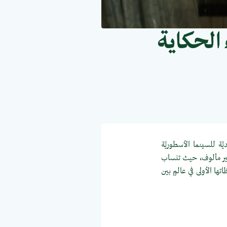
الحكاية
َة للسينما الأسطوريَّة
ٍ غير مألوف، حيث تنساب
تها الأولى في عالمٍ بين