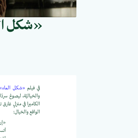
«شكل الم
في فيلم
«شكل الماء» (Shape of Water - 2017
والخياليَّة، ليصوغ سردً
الكاميرا في منزلٍ غارق ت
الواقع والخيال:
«إن 
أتس