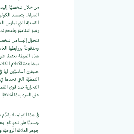
من خلال شخصيَّة إليسا، ي
السياق، يتجسد الكولوني
القمعيَّة التي تمارس الع
رغبةٍ انتقاميَّةٍ جامحةٍ تد
تتحوَّل إليسا من شخصيّ
ومدفوعةً بروابطها العاطف
هذه المهمَّة تعتمدُ عل
بمشاهدة الأفلام الكلاسي
حليفين أساسيَّين لها ف
النمطيَّة التي نجدها ف
التحرُّرية ضد قوى القم
على السرد بعدًا أخلاقيًّ
في هذا الفيلم، لا يقدِّم 
جسديًّا على نحوٍ تام. وع
جوهر العلاقة الروحيَّة وا