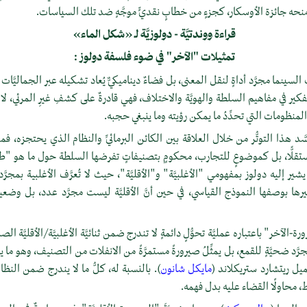
 ومنحه جائزة الأوسكار، كجزءٍ من خطابٍ نقديٍّ موجَّهٍ ضد تلك السياسات.
قراءة ووندتيَّة - دولوزيَّة لـ «شكل الماء»
تمثيلات "الآخر" في ضوء فلسفة دولوز :
سينما مجرَّد أداةٍ لنقل المعنى، بل فضاءٌ ديناميكيٌّ يُعاد تشكيله عبر الجماليَّات ال
التفكير في مفاهيم السلطة والهويَّة والاختلاف، فهي قادرةٌ على كشفِ غيرِ المرئي، ل
نظومات التي تحدِّدُ ما يمكن رؤيته وما ينبغي حجبه.
د هذا التوتُّر من خلال العلاقة بين الكائن البرمائيِّ والنظام الذي يحتجزه، فم
تقلًّا، بل كموضوعٍ للتجارب، محكومٍ بتصنيفاتٍ تفرضها السلطة حول ما هو "طب
ر إليه دولوز بمفهومي "الأغلبيَّة" و"الأقليَّة"، حيث لا تُعرَّف الأغلبية بمجرَّد 
ا بوصفها النموذج القياسي، في حين أنَّ الأقليَّة ليست مجرَّد عدد، بل وضعيةٌ 
الآخر" باعتباره عمليَّة تحوُّلٍ دائمةٍ لا تندرج ضمن ثنائيَّة الأغلبيَّة/الأقليَّة الصل
رَّد ضحيَّةٍ للقمع، بل يمثِّلُ صيرورةً مستمرَّةً من الانفلات من التصنيف، وهو 
عميل ريتشارد ستريكلاند (
مايكل شانون
). بالنسبة له، كلُّ ما لا يندرج ضمن النظا
، محاولًا القضاء عليه بدل فهمه.