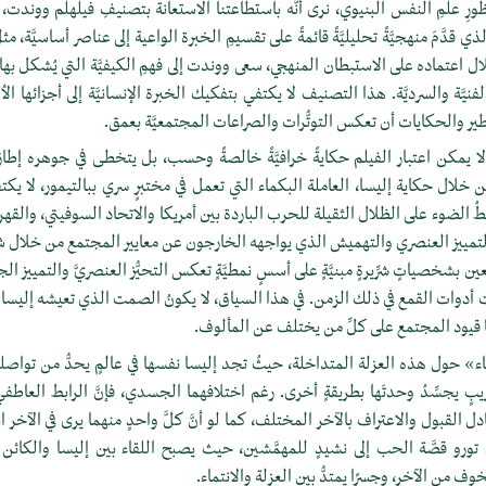
منظورِ علمِ النفس البنيوي، نرى أنَّه باستطاعتنا الاستعانة بتصنيفِ فيلهلم ووندت،
 قدَّمَ منهجيَّةً تحليليَّةً قائمةً على تقسيمِ الخبرة الواعية إلى عناصر أساسيَّة،
ال اعتماده على الاستبطان المنهجي، سعى ووندت إلى فهمِ الكيفيَّة التي يُشكل بها 
نيَّة والسرديَّة. هذا التصنيف لا يكتفي بتفكيك الخبرة الإنسانيَّة إلى أجزائها الأوليَّ
 والحكايات أن تعكس التوتُّرات والصراعات المجتمعيَّة بعمق.
 يمكن اعتبار الفيلم حكايةً خرافيَّةً خالصةً وحسب، بل يتخطى في جوهره إطارَ
خلال حكاية إليسا، العاملة البكماء التي تعمل في مختبرٍ سري ببالتيمور، لا يكت
ِطُ الضوء على الظلال الثقيلة للحرب الباردة بين أمريكا والاتحاد السوفيتي، والقهر ا
التمييز العنصري والتهميش الذي يواجهه الخارجون عن معايير المجتمع من خلال شخ
ن بشخصياتٍ شرِّيرةٍ مبنيَّةٍ على أسسٍ نمطيَّةٍ تعكس التحيُّز العنصريَّ والتمييز الجن
 أدوات القمع في ذلك الزمن. في هذا السياق، لا يكونُ الصمت الذي تعيشه إليسا مج
ها قيود المجتمع على كلِّ من يختلف عن المألوف.
» حول هذه العزلة المتداخلة، حيثُ تجد إليسا نفسها في عالمٍ يحدُّ من تواصله
ٍ غريبٍ يجسِّدُ وحدتَها بطريقةٍ أخرى. رغم اختلافهما الجسدي، فإنَّ الرابط العاطف
دل القبول والاعتراف بالآخر المختلف، كما لو أنَّ كلَّ واحدٍ منهما يرى في الآخر ان
 تورو قصَّة الحب إلى نشيدٍ للمهمَّشين، حيث يصبح اللقاء بين إليسا والكائن 
ف من الآخر، وجسرًا يمتدُّ بين العزلة والانتماء.