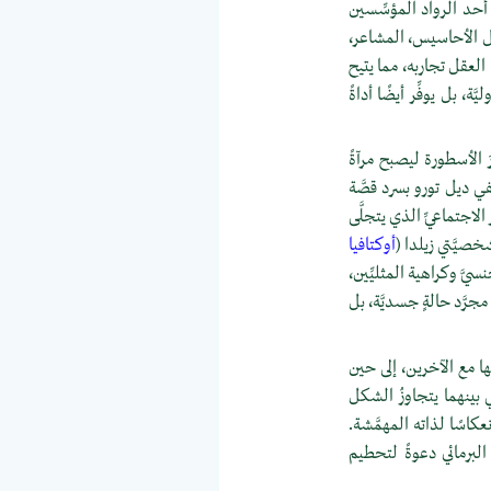
 أحد الرواد المؤسِّسين
 مثل الأحاسيس، المشاعر،
العقل تجاربه، مما يتيح
ة، بل يوفِّر أيضًا أداةً
 الأسطورة ليصبح مرآةً
في ديل تورو بسرد قصَّة
لاجتماعيِّ الذي يتجلَّى
صيَّتي زيلدا (
أوكتافيا
سيَّ وكراهية المثليِّين،
رَّد حالةٍ جسديَّة، بل
ا مع الآخرين، إلى حين
ي بينهما يتجاوزُ الشكل
عكاسًا لذاته المهمَّشة.
البرمائي دعوةً لتحطيم