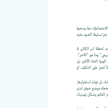
اجتماعيَّة، ممَّا يمنحها
ا عبرَ تسليط الضوء عليه
نذ لحظة أسر الكائن لا
يعي" وما هو "الآخر".
كونها الفئة الأكبر، بل
تُجبَر على التكيُّف أو
بة، بل تهدِّد استقرارها.
ما يجعله موضع خوفٍ لدى
م القائم يشكل تهديدًا،