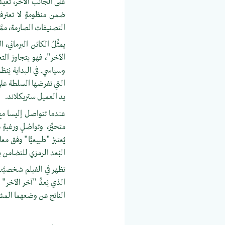
على الجانب الآخر، تعيش
ضمن منظومةٍ لا تعترف إ
التصنيفات الصارمة، ممّ
يمثِّلُ الكائن البرمائي
الآخر"، فهو يتجاوز التع
وسياسي. في البداية يُنظ
التي تفرضها السلطة على ا
يد العميل ستريكلاند.
عندما تتواصل إليسا مع ا
متحيِّز، وتواصُلٍ ورغبةٍ
يُعتبرُ "طبيعيًّا" وفق 
البُعد الرمزي للتضامن بي
تظهر في الفيلم شخصيَّتا
الذي يُعدُّ "آخر الآخر"
الناتج عن وضعهما المشت