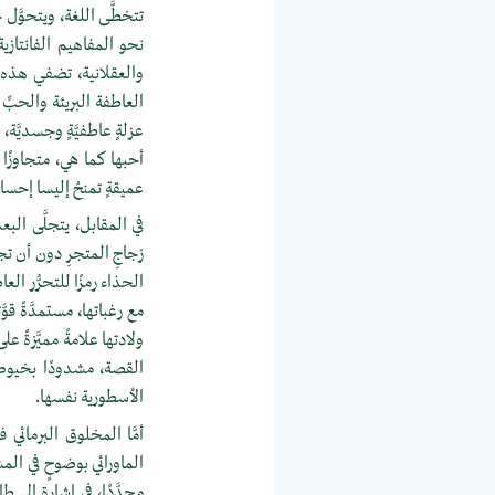
تتخطَّى اللغة، ويتحوَّل 
نحو المفاهيم الفانتاز
والعقلانية، تضفي هذه الم
العاطفة البريئة والحبِّ
عزلةٍ عاطفيَّةٍ وجسديَّة، 
أحبها كما هي، متجاوزًا 
عميقةٍ تمنحُ إليسا إحساس
في المقابل، يتجلَّى الب
زجاجِ المتجرِ دون أن تج
الحذاء رمزًا للتحرُّر ا
مع رغباتها، مستمدَّةً ق
ولادتها علامةً مميَّزةً ع
القصة، مشدودًا بخيوط 
الأسطورية نفسها.
أمَّا المخلوق البرمائي ف
الماورائي بوضوحٍ في ال
مجدَّدًا، في إشارةٍ إلى