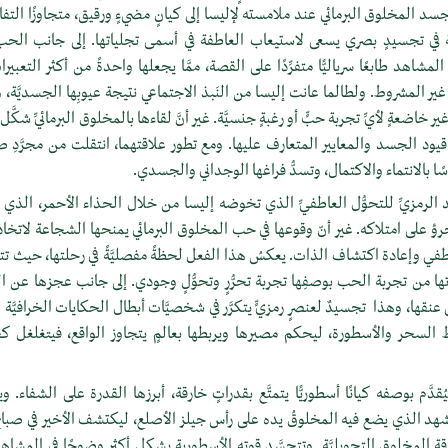
جسد المخلوق البرمائي عند ملامسته لإليسا إلى كيانٍ مضيءٍ ورقيق، متجاوزًا التفاعلات
ية في تجسيدٍ بصري يسعى لاستيعاب العاطفة في أسمى تجلياتها. إلى جانب الح
شاهد طابعًا سرياليًّا متفرِّدًا على القصة، ممَّا يجعلها واحدةً من أكثر التعبيرا
 غير المشروط. ولطالما عانت إليسا من النَبذ الاجتماعي نتيجة عيوبِها الجسديَّة،
غير خاضعةٍ لأيِّ تجربة حبٍّ أو رغبةٍ جنسيَّة. غير أنَّ لقاءها بالمخلوق البرمائيِّ شكَّل ن
قيود الجسد والمعايير المتعارف عليها. ومع تطور علاقتهما، انتقلت من مجرَّدِ صداقة
ًا بالانتماء والاكتمال، وتسدُّ فراغها الوجداني والجسدي.
عد الرمزيِّ للتحوُّل العاطفيِّ الذي تخوضه إليسا من خلال الحذاء الأحمر، الذي 
رؤ على امتلاكه. غير أنّ وقوعها في حب المخلوق البرمائي يمنحها الشجاعة لاتخاذ
لعاطفي وإعادة اكتشاف الذات. يعكسُ هذا الفعل لحظةً مفصليَّةً في رحلتها، حيث تتج
وَّتها من تجربة الحب بوصفِها تجربة تحرُّرٍ وتحوُّلٍ وجودي. إلى جانب عجزها عن ا
لى عنقها، وهذا تجسيدٌ لعنصرٍ رمزيٍّ يتكرَّر في شخصيَّات أبطال الحكايات الخرافيَّة 
السحر والأسطورة، ليحكم مصيرها ويربطها بعالمٍ يتجاوز الواقع، فيتغلغل ك
يُقدَّم بوصفه كيانًا أسطوريًّا يتمتَّع بقدراتٍ خارقة، أبرزها القدرة على الشفاء.
مشهد الذي يضع فيه المخلوقُ يده على رأس جيلز الأصلع، ليكتشف الأخير في صباح ال
 طاقة المخلوق التحويليَّة. وتتجسَّد قوته الأسطورية بشكلٍ أكثر وضوحًا في المشاه