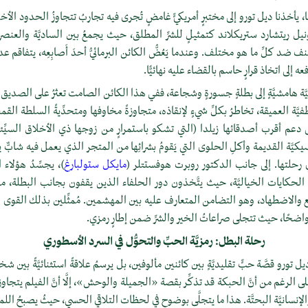
أخذنا ديل تورو إلى مختبرٍ أمريكيٍّ غامضٍ تُجرى فيه تجاربُ تتجاوزُ الحدود الأخلاقيّ
ل ريتشارد ستريكلاند كتمثيلٍ للشرِّ المطلق، حيث يجمعُ بين الساديَّة والعنصري
نف ضد كلِّ ما هو مختلف. وعندما يَعُضُّ الكائن البرمائيُّ أحدَ أَصابِعِه، يتفاقم عد
فعه إلى اتخاذ قرارٍ حاسم بالقضاء عليه نهائيًّا.
َة هامشيَّةٍ إلى بطلةٍ جسورةٍ وشجاعة، ففي هذا الكائن الصامت تعثرُ على الصديق
يَّة العميقة، تخاطرُ بكلِّ شيءٍ لإنقاذه، متجاوزةً مخاوفها ومتحدِّيةً السلطة القم
ى دعم أقرب أصدقائها زيلدا (التي تشكو باستمرارٍ من زوجها ذي الأخلاق السيِّئة
كيَّة القديمة وأكلِ الحلوى التي يَقومُ بشرائِها من المتجر الذي يعمل فيه شابٌّ يع
ي رحلتها. إلى جانب الدكتور روبرت هوفستتلر (
مايكل ستولبارغ
)، يجسِّدُ هؤلاء 
ي الحكايات الخياليَّة، حيث يتَّخذون دور الحلفاء الذين يقفون بجانب البطلة، مس
ع والاضطهاد، وهو التضامن المتعارف عليه بين المهشمين. مُمثِّلين بذلك القوى 
ا واضحًا، حيث تتجلى صراعاتُ الخير والشرِّ ضمن إطارٍ رمزي.
رحلة البطل: رمزيَّة الحبِّ والتحوُّل في السرد الأسطوري
ديل تورو قصَّة حبٍّ تقليديَّةٍ بين كائنين مألوفين، بل يرسمُ علاقةً استثنائيَّةً بين
لى الرغم من أنَّ الحبكة قد تذكِّر بقصة «الجميلة والوحش»، إلَّا أنَّ الفيلم يتجاو
لإنسانيَّة البحتَّة. هذا ما يتجلَّى بوضوحٍ في لحظات التلاقي الحسي، حيثُ يصبحُ اللمس