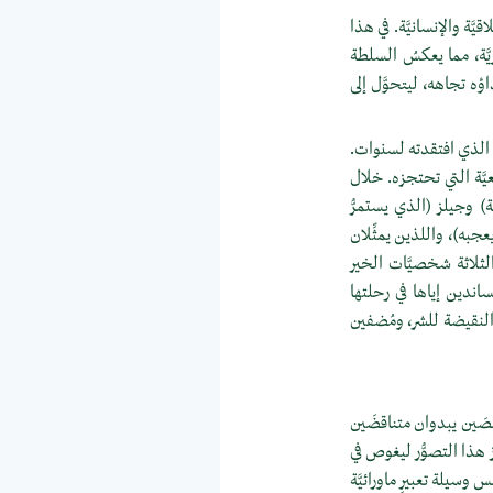
َة والإنسانيَّة. في هذا
َّة، مما يعكسُ السلطة
اؤه تجاهه، ليتحوَّل إلى
 الذي افتقدته لسنوات.
عيَّة التي تحتجزه. خلال
) وجيلز (الذي يستمرُّ
جبه)، واللذين يمثِّلان
الثلاثة شخصيَّات الخير
اندين إياها في رحلتها
النقيضة للشر، ومُضفين
 شخصَين يبدوان متناقضَين
ز هذا التصوُّر ليغوص في
 وسيلة تعبيرٍ ماورائيَّة