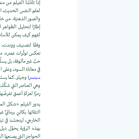
إذا تأمَّلنا الفيلم من 
لعلمِ النفس الحديث، الذي
والصور الذهنيَّة. من خل
إطارًا لتحليل الظواهر الف
لفهم كيف يمكن للأساطير
وفقًا لتصنيف ووندت، لا
تعكس توتُّرات عصره. من 
حبٍّ غير مألوفة، بل يسلّ
في معاناة السود، وعلى 
سبنسر
) وجيلز. كما يستعي
وهي العناصر التي شكَّلت
رمزًا لعزلةٍ أعمق تفرضُ
يدور الفيلم «شكل الماء
التقائها بكائنٍ برمائيّ
الخارجي، ليتجسَّد في تبا
بهذه الرؤية يحوِّل ديل
الحواجز التي يصنعها الخو