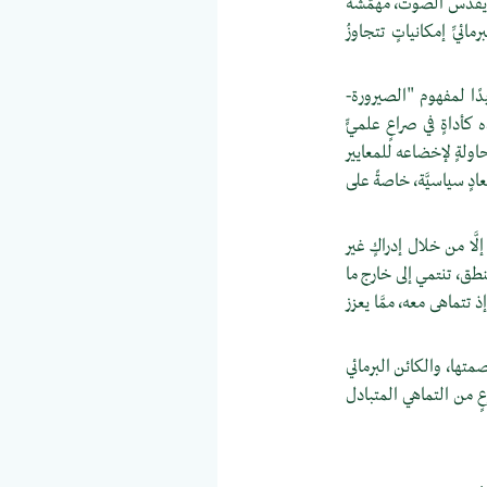
ٍ يقدِّس الصوت، مهمَّشة
يِّ إمكانياتٍ تتجاوزُ
يدًا لمفهوم "الصيرورة-
كأداةٍ في صراعٍ علميٍّ
اولةٍ لإخضاعه للمعايير
ادٍ سياسيَّة، خاصةً على
َّا من خلال إدراكٍ غير
لنطق، تنتمي إلى خارج ما
تتماهى معه، ممَّا يعزز
متها، والكائن البرمائي
عٍ من التماهي المتبادل