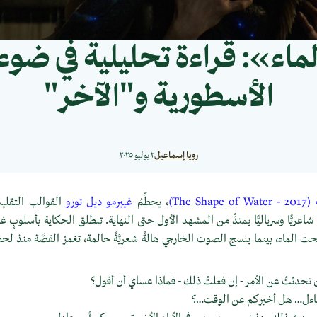
اء»: قراءة تحليلية في ضوء 
الأسطورية و"الآخر"
رويا إسماعيل
٢ يوليو ٢٠٢٥
The )
، يحطِّمُ
غييرمو ديل تورو
القوالب التقليديّ
ا شاعريًّا وسرياليًّا يمتدُّ من المشهد الأول حتى النهاية. تنطلق الحكاية بأسلوب
حت الماء، بينما ينسج الصوت الخارجي هالةً شعريَّةً حالمة، تغمرُ القصَّة منذ لحظا
تحدثتُ عن الأمر - إن فعلتُ ذلك - فماذا عساي أن أقول؟
اءل… هل أخبركم عن الوقت…؟