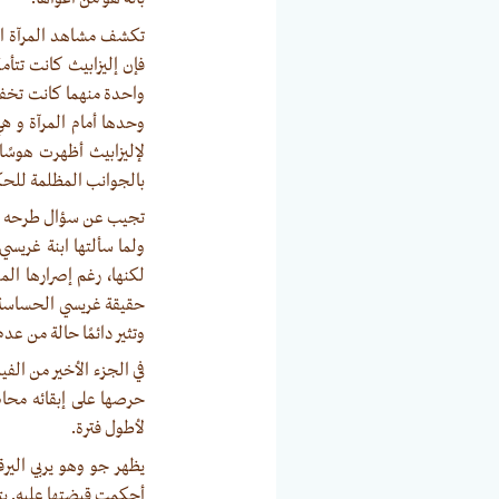
تكشف مشاهد المرآة احترا
فإن إليزابيث كانت تت
واحدة منهما كانت تخفي 
وحدها أمام المرآة و هي 
لإليزابيث أظهرت هوسًا
بالجوانب المظلمة للحك
تجيب عن سؤال طرحه الت
ولما سألتها ابنة غريسي
لكنها، رغم إصرارها ال
حقيقة غريسي الحساسة و
وتثير دائمًا حالة من عدم 
في الجزء الأخير من الفي
حرصها على إبقائه محاص
لأطول فترة.
يظهر جو وهو يربي اليرق
أحكمت قبضتها عليه. يتحس