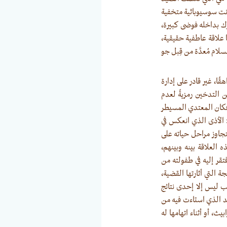
انت سوسيوباثية متخفية
رك بداخله فوضى كبيرة،
 علاقة عاطفية حقيقية،
ام مُعدَّة من قِبل جو
ًا، غير قادر على إدارة
التدخين رمزيةً لعدم
، فكان المعتدي المسيطر
 الأذى الذي انعكس في
يتجاوز مراحل حياته على
 العلاقة بينه وبينهم،
قر إليه في طفولته من
 التي أثارتها القضية،
ب ليس إلا إحدى نتائج
د الذي استاءت فيه من
ث، أو أثناء اتهامها له