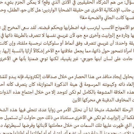
سؤال: من هم الشركاء الحقيقيين في الأذى الذي وقع؟ لا يمكن الجزم بشيء ح
لى جانب الإشكالية الأخرى عن حقيقة الضحايا الواردين: هل كان جو، الطفل، وح
سها كانت الجاني والضحية معًا؟
الأنموذج الأنسب ليترسب فيه اضطرابها ويحكم قبضته. لقد سعى المخرج إلى تنويع
ئها وتارة مع إليزابيث وأخرى مع جو، لأن غريسي نفسها لا تتصرف بالطريقة ذاتها 
قة واحدة: أن غريسي تتصرف وفق أنماط أو سلوكيات نرجسية ملفتة، وإن كانت
امرأة تتمحور حول ذاتها، مما يجعل علاقتها مع الآخر إشكالاً أزليًا بالنسبة إليها
اءت على لسان ابنها جورجي- غير يقينية، لكنها توحي ضمنيًا بأنها هي الأخرى 
حاول إيجاد منافذ من هذا الحصار من خلال صداقات إلكترونية، فإنه يبدو للمُشا
اء ذاته وكينونته المرسومة في هيئة الذكورة المتوازنة؛ كان يتصرف كأنه أ
ذه العلاقة المشوهة بالكامل لم تكن لتوجد إلا من خلال اجتماع هذه الذوات
 المخاوف الدفينة هي محركها الأبرز.
الرحلة الغامضة، متيحًا لنا أن نحلل الأمر من زوايا عدة، تتجلى فيها هذه ال
فكما أن إليزابيث لم تكن هي الأخرى مستثناة من ذلك حين حاولت أن تستميل 
 التي ظهرت عليها تلك السمات من خلال معاملتها لأبنائها وفرضها لسيطرتها، د
 تلاعبت بجو منذ البداية دون أن تضع أي اعتبار له أو لعائلتها أو لطفلها جورجي