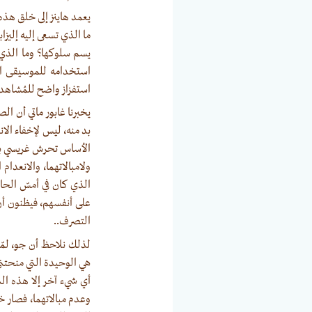
يعمد هاينز إلى خلق هذه
ما الذي تسعى إليه إليزا
يسم سلوكها؟ وما الذي
استخدامه للموسيقى الت
استفزاز واضح للمُشاهد.
يخبرنا غابور ماتي أن الص
بد منه، ليس لإخفاء الان
الأساس تحرش غريسي به و
ولامبالاتهما، والانعدا
الذي كان في أمسّ الحاجة
على أنفسهم، فيظنون أن 
التصرف..
لذلك نلاحظ أن جو، لمّا 
هي الوحيدة التي منحتني 
أي شيء آخر إلا هذه التي
وعدم مبالاتهما، فصار خ