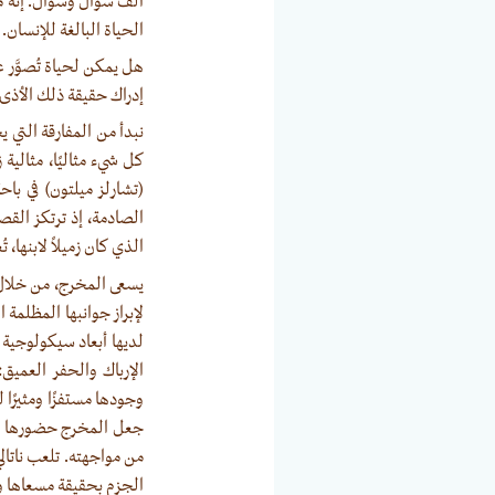
ألف سؤال وسؤال. إنه من
الحياة البالغة للإنسان.
هل يمكن لحياة تُصوَّر ع
إدراك حقيقة ذلك الأذى
نبدأ من المفارقة التي ي
كل شيء مثاليًا، مثالية
(تشارلز ميلتون) في با
الصادمة، إذ ترتكز الق
الذي كان زميلاً لابنها، 
يسعى المخرج، من خلال 
لإبراز جوانبها المظلمة 
لديها أبعاد سيكولوجية 
الإرباك والحفر العمي
وجودها مستفزًا ومثيرًا 
جعل المخرج حضورها المت
من مواجهته. تلعب ناتالي
الجزم بحقيقة مسعاها ولا