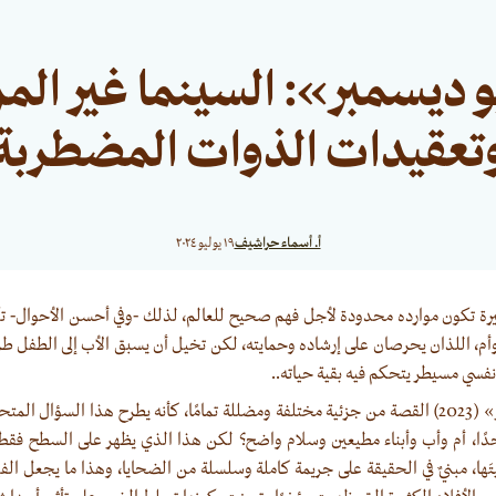
 ديسمبر»: السينما غير الم
تعقيدات الذوات المضطربة
أ. أسماء حراشيف
١٩ يوليو ٢٠٢٤
رة تكون موارده محدودة لأجل فهم صحيح للعالم، لذلك -وفي أحسن الأحوال- تك
وأم، اللذان يحرصان على إرشاده وحمايته، لكن تخيل أن يسبق الأب إلى الطفل
نفسي مسيطر يتحكم فيه بقية حياته..
يبدأ فيلم «مايو ديسمبر» (2023) القصة من جزئية مختلفة ومضللة تمامًا، كأنه يطرح هذا السؤال
حدًا، أم وأب وأبناء مطيعين وسلام واضح؟ لكن هذا الذي يظهر على السطح فقط في
ا، مبنيٌ في الحقيقة على جريمة كاملة وسلسلة من الضحايا، وهذا ما يجعل الفيل