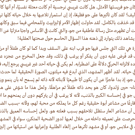
ن جو فريستها الأمثل. هل كانت غريسي نرجسية أم كانت معتلة نفسيًا، أم أنها ك
ف؟ لقد كان تأثيرها على جو فظيعًا، إذ إن استمرار تلاعبها به خلال حياته كلها ت
 قد حُذفت بالكامل. لقد حاولت إظهار الأمر لإليزابيث وللمحامي فيما سبق وكأنها
ن تظهره، مثل رسالة عاطفية من جو، والتي كانت في الأساس واجبًا منزليًا عن السل
 يشاهد ذلك يتوارد إلى ذهنه هذا السؤال الحاسم حول صحتها العقلية!
ة هي تلك التي جلس فيها جو قرب ابنه على السقف وبدا كما لو كان طفلاً أو مراهق
ب قد فُرض عليه دون أن يفكر أو يرغب في ذلك، وقد جعل المخرج من عجزه عن 
 لاتّزانه الحركي دلالةً على اضطرابه. لم يكن في حياته أحد غير غريسي يرجع إليه
ي حياته. لقد أظهر المشهد، الذي أبدع فيه ميلتون، الصورةَ الحقيقية لما حدث:
 إذ بدا عاجزًا عن أن يكون أبًا طبيعيًا لأبنائه لأنه ذاته لم يُسمح له بأن ينمو و
ناء- حين وُلدوا، كان هو بحد ذاته طفلاً ثم مراهقًا. ولعل هذا ما شوّش على هذه
 في إحساسه الكبير بالذنب، لأنه لا يرغب في أن يتركهم دون أن يمنحهم ما افت
 فارغًا من مشاعر أبوة حقيقية رغم كل ما يملكه من محبة لهم، ولأنه -بسبب الضجة
 أن مشاعر العار ستظل تلاحقهم بسبب فعلته هو. ولعل إحساسه العميق بالذن
 حرصت على تعميقه داخله من خلال لعبها لدور الضحية المتكرر، سواء في المشه
في ملابس جو، أو في مشهد تأثرها من إلغاء الطلبية وإعرابها عن استيائها من إليزابي