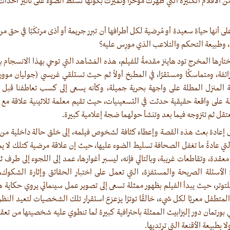
 الأفلام الكثيرة التي ظهرت مؤخرًا وتميزت بكونها تسلط الضوء على تأثير أحداث
لى أنها حياة سعيدة أو مُرضية لكل أطرافها أن تبرر جريمة أو أذى مرتكَبًا في حق من
، وطبيعة التحكم والتلاعب الذي مورِس عليه؟
ختارها المخرج تود هاينز مقدمةً للفيلم، هذه المَشاهد التي توحي بهذا الانسجام 
 زائفة، ومتماسكًا ومستقرًا، في المطبخ أولاً ثم حيث تستلقي غريسي (جوليان موو
حة المنزل المطلة على واجهة بحرية جميلة، وكأنه يسعى إلى كسب تعاطفنا قبل
صة على واقعة حقيقية حدثت في التسعينيات، حيث تقيم معلمة ثلاثينية علاقة مع 
تُعتقل ثم تتزوجه فيما بعد وتنشأ حولهما ضجة إعلامية كبيرة.
إعادة بعث هذه القصة وإعطاء كثافة لشخوص فيلمه، إلى خلق حالة داخلية من
التي عادةً ما تغفل الصحافة تسليط الضوء عليها، حيث إن علاقة مرضية كتلك لا يم
معقدة، وتقاطعات غريبة، وبالتالي فإنه، ليسبر أغوارها، عمد إلى اللجوء إلى طرف
ق: الأسئلة الصريحة والمستفزة، التي تعمل على اختبار الحقائق وإثارة الش
للتوتر، حيث يبدأ الفيلم بظهور ممثلة تسعى إلى تصوير عمل سينمائي يروي حكاية هذ
طفل معريًا لكل شيء، خالقًا توترًا يزعزع استقرار تلك الشخصيات لتعيد النظر
 بورتمان دور إليزابيث الممثلة باحترافية كبيرة لما تنطوي عليه شخصيتها من تعق
 بطبيعة الأقنعة التي ترتديها.