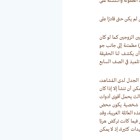
 الطفولة والتنشئة على
 لم يكن حتى قادرًا على
بين الزوجين كما لو كان
ر) مطمئنة إلى جانب جو
 أن يكشف لنا الحقيقة
تلميذ في الصف السابع
 الجدل لدى المُشاهد،
كن أن تنشأ إلا إذا كان
 ثالث يحمل أقوى أدوات
كوك، شخصية يكون محض
ه العائلة الغريبة، وقد
 فيما كانت تركض هربًا
يدات كثيرة، إذ لا يمكن