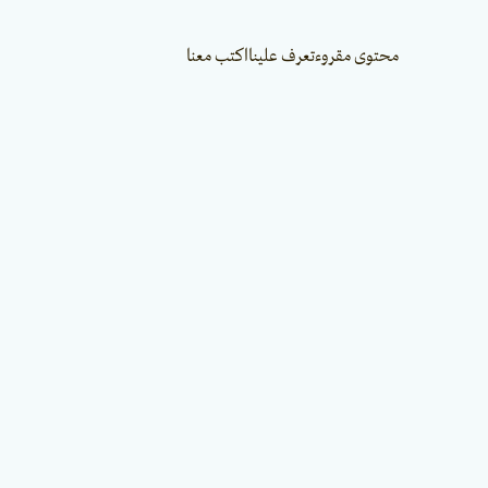
محتوى مقروء
تعرف علينا
اكتب معنا