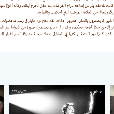
كانت تلاحقه. يتزامن إطلاقه سراح الفراشات مع حفل تخرج أبنائه، وكأنه أخيرًا سي
يلاً، ويتعافى من العلاقة المرضية التي أحكمت وثاقها به.
لذين لا يشعرون بالأمان خطرون جدًا». ‏لقد نجح تود هاينز في رسم شخصيات مر
خر إلا من خلال أقنعة محكمة، و قدّم في «مايو ديسمبر» صورة من الدراما غير الم
 قدرًا كبيرًا من المتعة، ولكنها في المقابل تعدك برحلة مشوقة لسبر أغوار النف
بهاء إيعالي
٢٩ يوليو ٢٠٢٦
س