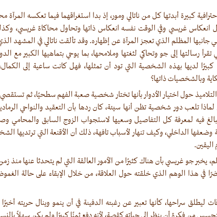
فية كبيرة أبدتها كل من ناتالي ومور، إذ بدا استغراقهما فيما تعكسه المرآة محا
أمل انعكاس غريسي وفي الوقت نفسه انعكاس ذاتها وتحاول محاكاة غريسي، وكذ
جانبها المظلم الذي تعجز المرآة عن إظهاره. وقد تألقت ناتالي في المشهد الذي
تقرأ رسالتها إلى جو وتحاكي لثغتها وملامحها، بما يوحي بتماهيها الكبير مع الدور
 كبيرًا لديها بهذه الشخصية التي تود أن تمثلها، فهل كانت ساعية إلى الكمال،
اية وبالشخصيات ذاتها؟
لاميذ حول اختيار الأدوار بأنها تختار شخصية صعبة الفهم سطحيًا، ثم تستقص
 لماذا تلعب دور شخصية تظن أنها سيئة، كان ردها بأن التعقيد والنواحي الرمادية
مبالغ فيه لمعرفة كل التفاصيل وسعيها لاستجواب الزوج السابق والمحامي و
ضعفها الداخلي، وكيف تنهار لأسباب تافهة، ذلك أن الأقنعة التي ترتديها الشخ
اليقين.‏
لم، يخبر جو غريسي بأن هناك كثيرًا من الأمور العالقة التي لم يتحدثا عنها منذ 
َرًا في هذا الوهم الذي خلقته حول العلاقة، من خلال الإبقاء على حالة الغمو
ات ليطلق سراحها، كأنها تعبير عن رغبته الدفينة في أن ينمو وينال حريته أخيرً
س من فكرة أن ينظر إلى حياته كقصة، لأنه دفع ثمنًا كبيرًا ولم يكن سهلاً بالنس