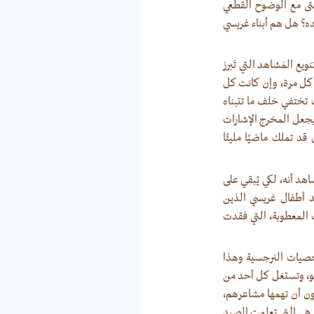
تى مع الوضوح القطعي
ده؟ هل هم أبناء غريسي
 المَشاهد التي تَبرز
في كل مرة، وإن كانت كل
 تختفي خلف ما تتبناه
. يجعل المخرج الإشارات
قد تملك ماضيًا مليئًا
هد أنه، لكي يُبقي على
حد أطفال غريسي الذين
 المعطوبة، التي فقدت
شخصيات النرجسية وهذا
جو، وتستغل كل أحد من
ون أن تهمها مشاعرهم،
، هي التي تعلمت الصيد