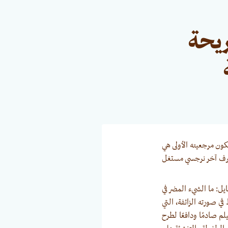
ريحة
ون مرجعيته الأولى هي
 طرف آخر نرجسي مستغل
 المتحايل: ما الشيء المضر في
 صورته الزائفة، التي
م صادمًا ودافعًا لطرح