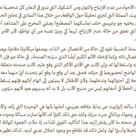
 الأجواء من عدم الارتياح والتوتر ومن الشكوك التي تدور في أذهان كل شخصية تجا
بيث، الممثلة التي تُجري تحقيقًا حول الواقعة، من خلال هذا التمادي في تجاوز ا
 يخفيه جو وغريسي خلف تماسكهما المصطنع؟ يضفي المخرج على المَشاهد أجو
ي تعمّق من حالة عدم الارتياح، لربما كي يبرئ نفسه من أي تواطؤ، لأن الأمر ب
دمة النفسية تقود إلى حالة من الانفصال عن الذات بوصفها ميكانزمًا دفاعيًا، ويصبح 
فصال ذاته وإنما لإخفاء الألم الكبير أيضًا الذي سبّبته الصدمة.. في حالة جو فإن ا
استغلالها له، وإن كانت هي الأذى الأكبر الذي وقع عليه. كانت صدمته متعلقة ب
م الواضح لحضورهما في حياته، فحتى بعد أن وقع ما وقع لم يتحدث أيٌ منهما معه
 إلى احتوائهما وتدخلهما، ولأنّ الأطفال لا يميلون إلى اتهام آبائهم فإنهم يُسقِ
الخطأ في أذهانهم ليس من صنيع الأب، بل لا بد أنه بسببهم هم، لأنهم سيّئون 
سألته إليزابيث عن بداية علاقته بغريسي، أجابها بأنها هي الوحيدة التي رأته، و
وجودًا، وبالتالي صرت مرئيًا، ولقد عنى ذلك كثيرًا له، كأنها صارت مسألة وجوده
 منحته ما كان يفتقر إليه، هذا التأكيد القوي للذات، إذ ملأت الفجوة الهائلة ا
اضعًا وأسيرًا لها، ولعل ذلك قد تقاطع مع وجود اعتلال نفسي لديه. لذلك تظهر هذه