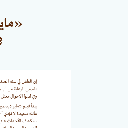
«مايو
و
إن الطفل في سنه الصغي
مقدمَي الرعاية من أب 
وفي أسوأ الأحوال معتل 
عائلة سعيدة لا تؤذي أ
ستكشف الأحداثُ عبثيتَه