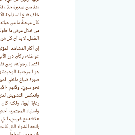
منذ سن صغيرة جدًا، فكا
خلف قناع السذاجة الألي
كأن مرحلةً ما من حياته
من خلال عرض ما حاولت أ
الطفل. لا بد أن كل مَن
إن أكثر المَشاهد المؤثر
عواطفه، وكأن دور الأ
اكتمال رجولته، ومن فقده
هو المرجعية الوحيدة ف
صورة ضياع داخلي لدى جو،
نحو سويّ، ولأنهم -الأب
وانعكس التشويش لدى جو
رعاية أبوية، ولكنه كان
واستياء المجتمع- أحسّ
علاقته مع غريسي، التي
رائحة الشواء التي كانت 
بأنه هو من أغواها.