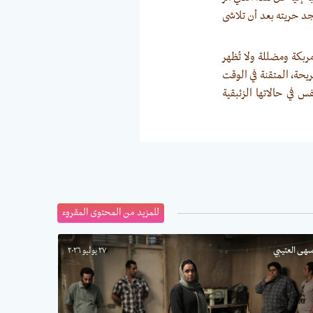
جد حريته بعد أن تلاشى
بكة ومضللة ولا تُظهر
ريحة، المتقنة في الوقت
س في حالاتها الزئبقية
للمزيد من المحتوى المقروء
هى العتيبي
٢٧ يوليو ٢٠٢٦