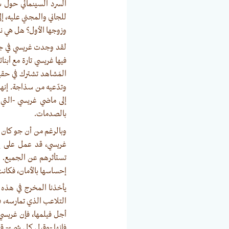
السرد السينمائي حول 
للجاني والمجني عليه، إ
وزوجها الأول؟ هل هي نف
لقد وجدت غريسي في جو 
فيها غريسي تارة مع أبنا
المَشاهد تشترك في حقي
وتدّعيه من سذاجة. إنها 
إلى ماضي غريسي -التي ج
بالصدمات.
وبالرغم من أن جو كان ي
غريسي، قد عمل على إلغ
تستأثرهم عن الجميع. ه
إحساسها بالأمان، فكانت
يأخذنا المخرج في هذه 
التلاعب الذي تمارسه، 
أجل فيلمها، فإن غريسي
فإنها -وقبل كل شيء- قد