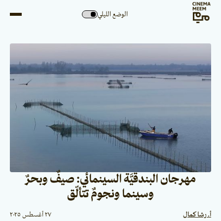
الوضع الليلي
مهرجان البندقيَّة السينمائي: صيفٌ وبحرٌ
وسينما ونجومٌ تتألّق
أ. رشا كمال
٢٧ أغسطس ٢٠٢٥