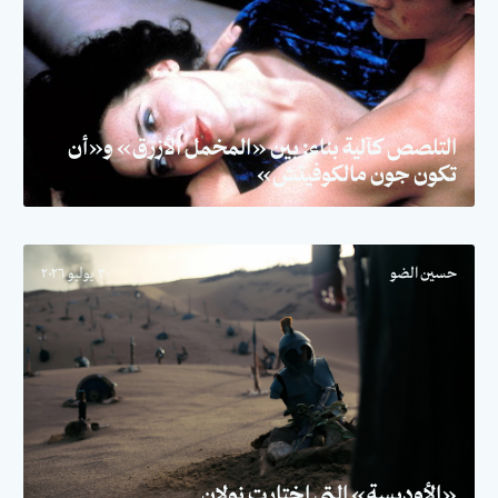
التلصص كآلية بناء: بين «المخمل الأزرق» و«أن
تكون جون مالكوفيتش»
حسين الضو
٣٠ يوليو ٢٠٢٦
«الأوديسة» التي اختارت نولان