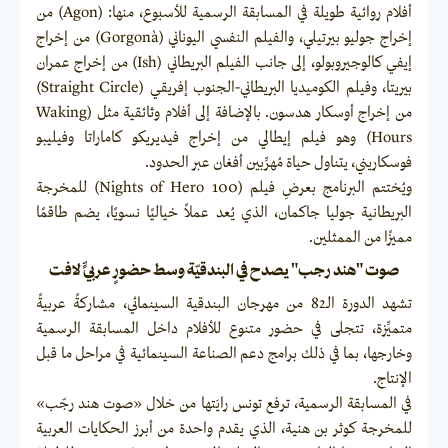
أفلام روائية طويلة في المسابقة الرسمية للأسبوع، منها: (Agon) من
إخراج جوليو بيرتيلي، والفيلم النفسي اليوناني (Gorgonà) من إخراج
إيفي كالوجيروبولو، إلى جانب الفيلم البريطاني (Ish) من إخراج عمران
بيريتا، وفيلم الكوميديا البريطاني-الجنوب إفريقي (Straight Circle)
من إخراج أوسكار هدسون. بالإضافة إلى أفلام وثائقية مثل (Waking
Hours) وهو فيلم إيطالي من إخراج فيديريكو كاماراتا وفيليبو
فوسكاريني، يتناول حياة مُهرِّبين أفغان عبر الحدود.
ويُختتم البرنامج بعرضِ فيلم (100 Nights of Hero) للمخرجة
البريطانية جوليا جاكمان، الذي يُعد عملاً خياليًا نسويًا، يضم طاقمًا
مميزًا من الممثلين.
صوت "هند رجب" يصدح في البندقيّة وسط حضورٍ عربيٍّ لافت
تشهد الدورة الـ82 من مهرجان البندقية السينمائي، مشاركةً عربيةً
متميِّزة، تتجلى في حضور متنوع للأفلام داخل المسابقة الرسمية
وخارجها، بما في ذلك برامج دعم الصناعة السينمائية في مراحل ما قبل
الإنتاج.
في المسابقة الرسمية، ترفع تونس رايَتها من خلال «صوت هند رجّب»
للمخرجة كوثر بن هنية، الذي يقدم واحدة من أبرز الحكايات العربية