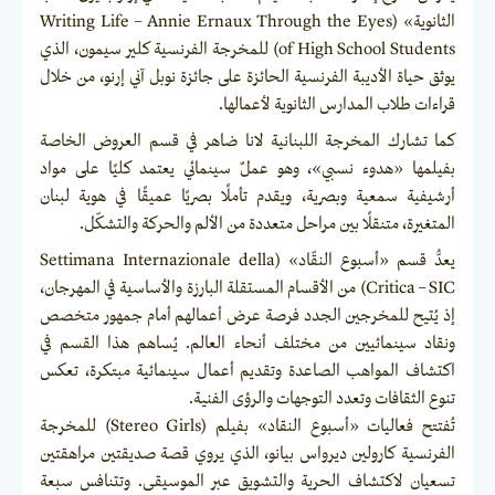
الثانوية» (Writing Life – Annie Ernaux Through the Eyes
of High School Students) للمخرجة الفرنسية كلير سيمون، الذي
يوثق حياة الأديبة الفرنسية الحائزة على جائزة نوبل آني إرنو، من خلال
قراءات طلاب المدارس الثانوية لأعمالها.
كما تشارك المخرجة اللبنانية لانا ضاهر في قسم العروض الخاصة
بفيلمها «هدوء نسبي»، وهو عملٌ سينمائي يعتمد كليًا على مواد
أرشيفية سمعية وبصرية، ويقدم تأملًا بصريًا عميقًا في هوية لبنان
المتغيرة، متنقلًا بين مراحل متعددة من الألم والحركة والتشكّل.
يعدُّ قسم «أسبوع النقّاد» (Settimana Internazionale della
Critica – SIC) من الأقسام المستقلة البارزة والأساسية في المهرجان،
إذ يُتيح للمخرجين الجدد فرصة عرض أعمالهم أمام جمهور متخصص
ونقاد سينمائيين من مختلف أنحاء العالم. يُساهم هذا القسم في
اكتشاف المواهب الصاعدة وتقديم أعمال سينمائية مبتكرة، تعكس
تنوع الثقافات وتعدد التوجهات والرؤى الفنية.
تُفتتح فعاليات «أسبوع النقاد» بفيلم (Stereo Girls) للمخرجة
الفرنسية كارولين ديرواس بيانو، الذي يروي قصة صديقتين مراهقتين
تسعيان لاكتشاف الحرية والتشويق عبر الموسيقى. وتتنافس سبعة