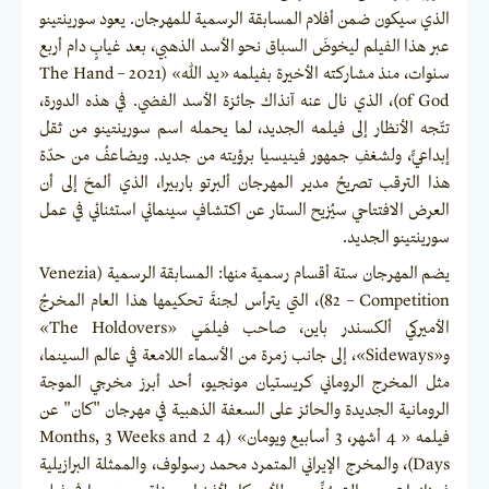
الذي سيكون ضمن أفلام المسابقة الرسمية للمهرجان. يعود سورينتينو
عبر هذا الفيلم ليخوضَ السباق نحو الأسد الذهبي، بعد غيابٍ دام أربع
سنوات، منذ مشاركته الأخيرة بفيلمه «يد الله» (2021 – The Hand
of God)، الذي نال عنه آنذاك جائزة الأسد الفضي. في هذه الدورة،
تتّجه الأنظار إلى فيلمه الجديد، لما يحمله اسم سورينتينو من ثقل
إبداعيٍّ، ولشغفِ جمهور فينيسيا برؤيته من جديد. ويضاعفُ من حدّة
هذا الترقب تصريحُ مدير المهرجان ألبرتو باربيرا، الذي ألمحَ إلى أن
العرض الافتتاحي سيُزيح الستار عن اكتشافٍ سينمائي استثنائي في عمل
سورينتينو الجديد.
يضم المهرجان ستة أقسام رسمية منها: المسابقة الرسمية (Venezia
82 – Competition)، التي يترأس لجنةَ تحكيمها هذا العام المخرجُ
الأميركي ألكسندر باين، صاحب فيلمَي «The Holdovers»
و«Sideways»، إلى جانب زمرة من الأسماء اللامعة في عالم السينما،
مثل المخرج الروماني كريستيان مونجيو، أحد أبرز مخرجي الموجة
الرومانية الجديدة والحائز على السعفة الذهبية في مهرجان "كان" عن
فيلمه « 4 أشهر، 3 أسابيع ويومان» (4 Months, 3 Weeks and 2
Days)، والمخرج الإيراني المتمرد محمد رسولوف، والممثلة البرازيلية