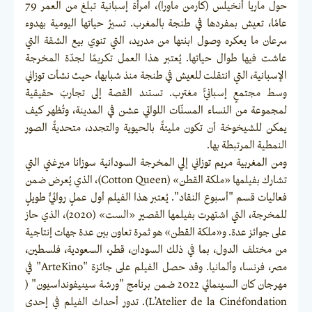
حول ماريا أنخيلس (كارمن ماورا)، امرأة إسبانية تبلغ من العمر 79
عامًا، تعيش بمفردها في طنجة بالمغرب. تسيرُ حياتها اليومية بهدوء
سرعان ما يعكره وصول ابنتها من مدريد، التي تنوي بيع الشقة التي
عاشت فيها طوال حياتها. يُعتبر هذا العمل تكريمًا لجدّة المخرجة
الإسبانية، التي انتقلت للعيش في طنجة منذ شبابها، حيث نشأت توزاني
وسط مجتمعٍ إسبانيٍّ مغترب. تستند القصة إلى تجاربَ حقيقية
لمجموعة من النساء المسنّات اللواتي عشن في المدينة، وتُظهر كيف
يمكن للشيخوخة أن تكون مليئةً بالحيوية والتجدد، متحديةً الصور
النمطية المرتبطة بها.
ومن المغربية مريم توزاني إلي المخرجة السودانية سوزانا ميرغني التي
تشارك بفيلمها «ملكة القطن» (Cotton Queen)، الذي يُعرض ضمن
فعاليات قسم "أسبوع النقاد". يُعتبر هذا الفيلم أول عملٍ روائيٍّ طويلٍ
للمخرجة، التي اشتهرت بفيلمها القصير «الست» (2020)، الذي حاز
على جوائز عدة. و«ملكة القطن» هو ثمرة تعاون بين عدة جهات إنتاجية
من مختلف الدول، بما في ذلك السودان، قطر، السعودية، فلسطين،
مصر، فرنسا، وألمانيا. وقد حصل الفيلم على جائزة "ArteKino" في
مهرجان كان السينمائي 2022 ضمن برنامج "ورشة سينيفونداسيون" (
L’Atelier de la Cinéfondation). تدور أحداث الفيلم في إحدى