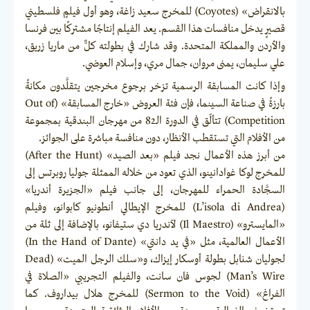
بالانقراض» (Coyotes) للمخرج سعيد زاغة، وهو أول فيلمٍ فلسطيني
قصيرٍ يدخل منافسات هذا القسم. يعد الفيلم إنتاجًا مشتركًا بين فرنسا
والأردن والمملكة المتحدة. وقد شارك في بطولته كلٌّ من ماريا زريق،
علي سليمان، يمنى مروان، جمال مري، وإسلام العوضي.
وإذا كانت المسابقة الرسمية تزخر برجوع مخرجين يتقلَّدون مكانةً
بارزةً في صناعة السينما، فإن فئة العروض «خارج المسابقة» (Out of
Competition) تتألّق في الدورة الـ82 من مهرجان البندقية بمجموعة
من الأفلام التي تستقطب الأنظار، دون منافسة مباشرة على الجوائز.
من أبرز هذه الأعمال نجد فيلم «بعد الصيد» (After the Hunt)
للمخرج لوكا غوادانينو، الذي تعود من خلاله الممثلة جوليا روبرتس إلى
السجَّادة الحمراء للمهرجان، إلى جانب فيلم «الجزيرة أندريا»
(L’isola di Andrea) للمخرج الإيطالي أنطونيو كابوانو، وفيلم
«المايسترو» (Il Maestro) لآندريا دي ستيفانو، بالإضافة إلى ثلة من
الأعمال العالمية، مثل «في يد دانتي» (In the Hand of Dante)
لجوليان شنابل بطولة أوسكار إيزاك، و«سلك الرجل الميت» (Dead
Man’s Wire) لجوس فان سانت، والفيلم التجريبي «الصلاة في
الفراغ» (Sermon to the Void) للمخرج هلال بيداروف. كما