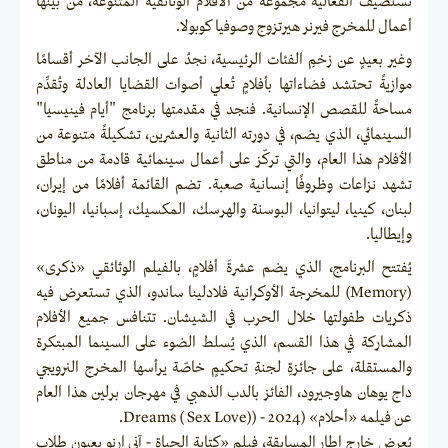
تستضيف الفعالية مجموعة من الأفلام الوثائقية المتنوعة، من بينها
أعمال للمخرج فيرنر هيرتزوج وصوفيا كوبولا.
وغير بعيدٍ عن زخمِ الفئات الرئيسية، نجدُ على الجانب الآخر أقسامًا
موازيةً تحتشد فضاءاتها بأفلامٍ تُعلي أصوات القضايا العادلة وتُقدِّم
مساحةً للقصص الإنسانية. فنجد في مقدمتها برنامج "أيام فينيسيا"
السينمائي، الذي يضم، في دورته الثانية والعشرين، تشكيلةً متنوعة من
الأفلام هذا العام، والتي تركّز على أعمال سينمائية قادمة من مناطق
تشهد نزاعات وظروفًا إنسانية صعبة. تضم القائمة أفلامًا من إيران،
لبنان، كينيا، ليتوانيا، البوسنة والهرسك، المكسيك، إسبانيا، اليونان،
وإيطاليا.
يُفتتح البرنامج، الذي يضم عشرةَ أفلامٍ، بالفيلم الوثائقي «ذكرى»
(Memory) للمخرجة الأوكرانية فلادلينا ساندو، الذي تستعرض فيه
ذكريات طفولتها خلال الحرب في الشيشان. تتنافس جميع الأفلام
المشاركة في هذا القسم، الذي يُسلط الضوء على السينما المبتكرة
والمستقلة، على جائزةِ لجنةِ تحكيمٍ خاصّة يرأسها المخرج النرويجي
داج يوهان هاوجيرود، الفائز بالدب الذهبي في مهرجان برلين هذا العام
عن فيلمه «أحلام» (2024 - (Dreams ( Sex Love).
يُعرض خارج إطار المسابقة، فيلم «كتابة الحياة - آني إرنو بعيون طلاب