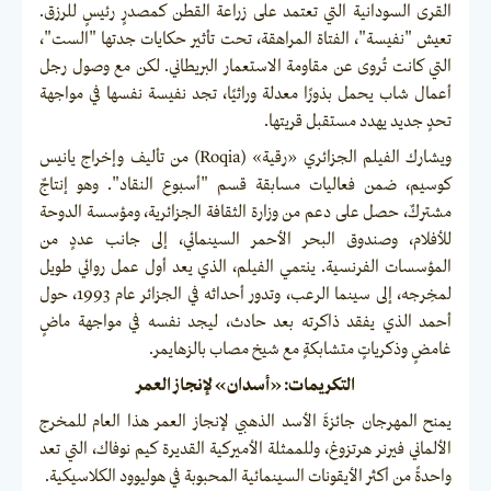
القرى السودانية التي تعتمد على زراعة القطن كمصدرٍ رئيسٍ للرزق.
تعيش "نفيسة"، الفتاة المراهقة، تحت تأثير حكايات جدتها "الست"،
التي كانت تُروى عن مقاومة الاستعمار البريطاني. لكن مع وصول رجل
أعمال شاب يحمل بذورًا معدلة وراثيًا، تجد نفيسة نفسها في مواجهة
تحدٍ جديد يهدد مستقبل قريتها.
ويشارك الفيلم الجزائري «رقية» (Roqia) من تأليف وإخراج يانيس
كوسيم، ضمن فعاليات مسابقة قسم "أسبوع النقاد". وهو إنتاجٌ
مشتركٌ، حصل على دعم من وزارة الثقافة الجزائرية، ومؤسسة الدوحة
للأفلام، وصندوق البحر الأحمر السينمائي، إلى جانب عددٍ من
المؤسسات الفرنسية. ينتمي الفيلم، الذي يعد أول عمل روائي طويل
لمخِرجه، إلى سينما الرعب، وتدور أحداثه في الجزائر عام 1993، حول
أحمد الذي يفقد ذاكرته بعد حادث، ليجد نفسه في مواجهة ماضٍ
غامضٍ وذكرياتٍ متشابكةٍ مع شيخ مصاب بالزهايمر.
التكريمات: «أسدان» لإنجاز العمر
يمنح المهرجان جائزةَ الأسد الذهبي لإنجاز العمر هذا العام للمخرج
الألماني فيرنر هرتزوغ، وللممثلة الأميركية القديرة كيم نوفاك، التي تعد
واحدةً من أكثر الأيقونات السينمائية المحبوبة في هوليوود الكلاسيكية.