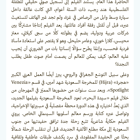
الحاضرة هذا العام. يستند الفيلم إلى تسجيل صوتي حقيقي للطفلة
الفلسطينية هند رجب، ذات الستة أعوام، التي كانت عالقة داخل
سيارة وسط وابل من الرصاص في غزة، ولم تجد غير الهاتف لتستغيثَ
عبره، قبل أن تُقتل رفقة أفراد عائلتها. يعد الفيلم إنتاجًا مشتركًا بين
شركات عربية ودولية، يضم في بطولته كلًّا من سجى كيلاني، معتز
محيسن، كلارا خوري، وعامر حليحل. وهو لا يقتصر على استعادة مأساة
فردية فحسب، وإنمَّا يطرح سؤالًا إنسانيًا بات من الضروري أن يُجيب
عليه العالم: كيف يمكن للعالم أن يصمت أمام صوت طفل يطلب
النجدة؟
وعلى سبيل التوسّع الجغرافي والروحي، يبرز أيضًا العمل العربي الكبير
«هجرة» (Hijra) للمخرجة السعودية شهد أمين، في قسم «Venezia
Spotlight». وبعد ست سنوات من حضورها المميّز في المهرجان من
خلال فيلم «سيدة البحر»، تعود المخرجة السعودية بفيلمها الجديد،
الذي يُعدُّ اختياره في هذه الدورة محطةً مفصليةً في مسِيرتها الإخراجية،
وتواصل عبره كتابة ورسم معالم أسلوبها السينمائي الخاص. يروي
الفيلم حكايةً شاعريةً تتبع رحلة جدة ترافق حفيدتيها من جنوب
السعودية إلى مكة مطلع الألفية الجديدة، قبل أن تنقلب الرحلة شمالًا
بحثًا عن الحفيدة المفقودة، في سرد يكشف طبقات عاطفية وثقافية