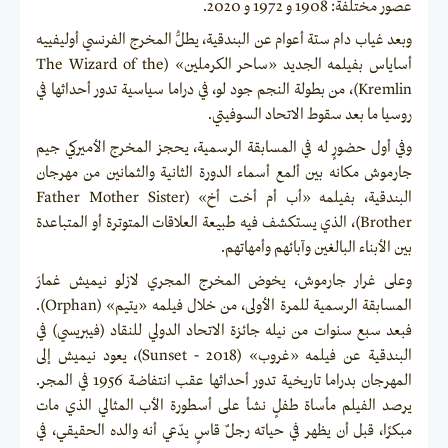
عصور مختلفة: 1908 و 1972 و 2020.
وبعد غياب دام ستة أعوام عن البندقية، يطلُّ المخرج الفرنسي أوليفييه
أساياس بفيلمه الجديد «ساحر الكرملين» (The Wizard of the
Kremlin)، من بطولة النجم جود لو، في دراما سياسية تدور أحداثها في
روسيا ما بعد سقوط الاتحاد السوفيتي.
وفي أول حضورٍ له في المسابقة الرسمية، يحجز المخرج الأميركي جيم
جارموش مكانه بين ألمع أسماء الدورة الثانية والثمانين من مهرجان
البندقية، بفيلمه «أب أم أخت أخ» (Father Mother Sister
Brother)، الذي يستكشف فيه طبيعة العلاقات المتوترة أو المتباعدة
بين الأبناء البالغين وآبائهم وأمهاتهم.
وعلى غرار جارموش، يخوض المخرج المجري لازلو نيميش غمارَ
المسابقة الرسمية للمرة الأولى، من خلال فيلمه «يتيم» (Orphan).
فبعد سبع سنوات من نيله جائزة الاتحاد الدولي للنقاد (فيبريسي) في
البندقية عن فيلمه «غروب» (2018 - Sunset)، يعود نيميش إلى
المهرجان بدراما تاريخية تدور أحداثها عقب انتفاضة 1956 في المجر.
يرصد الفيلم مأساة طفلٍ نشأ على أسطورة الأب المثالي الذي مات
مبكرًا، قبل أن يظهر في حياته رجلٌ قاسٍ يدّعي أنه والده الحقيقي، في