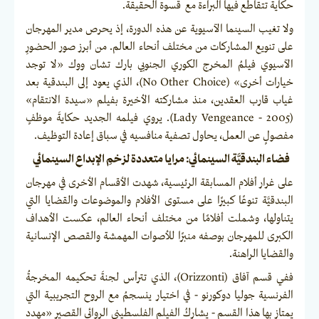
حكاية تتقاطع فيها البراءة مع قسوة الحقيقة.
ولا تغيب السينما الآسيوية عن هذه الدورة، إذ يحرص مدير المهرجان
على تنويع المشاركات من مختلف أنحاء العالم. من أبرز صور الحضورِ
الآسيوي فيلمُ المخرج الكوري الجنوبي بارك تشان ووك «لا توجد
خيارات أخرى» (No Other Choice)، الذي يعود إلى البندقية بعد
غياب قارب العقدين، منذ مشاركته الأخيرة بفيلم «سيدة الانتقام»
(2005 - Lady Vengeance). يروي فيلمه الجديد حكايةَ موظفٍ
مفصولٍ عن العمل، يحاول تصفية منافسيه في سباق إعادة التوظيف.
فضاء البندقيَّة السينمائي: مرايا متعددة لزخمِ الإبداع السينمائي
على غرار أفلام المسابقة الرئيسية، شهدت الأقسام الأخرى في مهرجان
البندقيَّة تنوعًا كبيرًا على مستوى الأفلام والموضوعات والقضايا التي
يتناولها، وشملت أفلامًا من مختلف أنحاء العالم، عكست الأهداف
الكبرى للمهرجان بوصفه منبرًا للأصوات المهمشة والقصص الإنسانية
والقضايا الراهنة.
ففي قسم آفاق (Orizzonti)، الذي تترأس لجنةَ تحكيمه المخرجةُ
الفرنسية جوليا دوكورنو - في اختيار ينسجمُ مع الروح التجريبية التي
يمتاز بها هذا القسم - يشاركُ الفيلم الفلسطيني الروائي القصير «مهدد