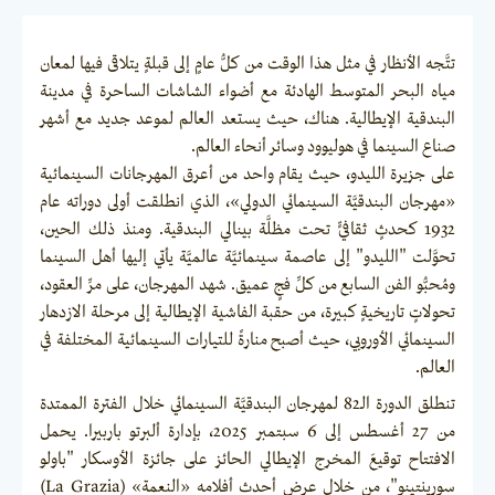
تتَّجه الأنظار في مثل هذا الوقت من كلُّ عامٍ إلى قبلةٍ يتلاقى فيها لمعان
مياه البحر المتوسط الهادئة مع أضواء الشاشات الساحرة في مدينة
البندقية الإيطالية. هناك، حيث يستعد العالم لموعد جديد مع أشهر
صناع السينما في هوليوود وسائر أنحاء العالم.
على جزيرة الليدو، حيث يقام واحد من أعرق المهرجانات السينمائية
«مهرجان البندقيَّة السينمائي الدولي»، الذي انطلقت أولى دوراته عام
1932 كحدثٍ ثقافيٍّ تحت مظلَّة بينالي البندقية. ومنذ ذلك الحين،
تحوَّلت "الليدو" إلى عاصمة سينمائيَّة عالميَّة يأتي إليها أهل السينما
ومُحبُّو الفن السابع من كلِّ فجٍ عميق. شهد المهرجان، على مرِّ العقود،
تحولاتٍ تاريخيةٍ كبيرة، من حقبة الفاشية الإيطالية إلى مرحلة الازدهار
السينمائي الأوروبي، حيث أصبح منارةً للتيارات السينمائية المختلفة في
العالم.
تنطلق الدورة الـ82 لمهرجان البندقيَّة السينمائي خلال الفترة الممتدة
من 27 أغسطس إلى 6 سبتمبر 2025، بإدارة ألبرتو باربيرا. يحمل
الافتتاح توقيعَ المخرج الإيطالي الحائز على جائزة الأوسكار "باولو
سورينتينو"، من خلال عرض أحدث أفلامه «النعمة» (La Grazia)