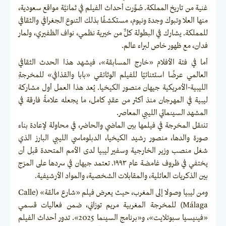
غنية من تاريخ المملكة. صُوِّرت أحداث الفيلم في ثمانيَّة مواقع سعودية،
منها العلا وتبوك وجدة ونيوم، مستكشفًا بذلك التنوع الجغرافي والثقافي
للمملكة. يشارك في البطولة كلٌّ من خيرية نظمي، نواف الظفيري، ولمار
فدان، مع ظهور خاص لبراء عالم.
أما في فئة الأفلام «خارج المسابقة»، فيشهد هذا الحدث الثقافي
العالمي عرضًا استثنائيًا للفيلم الوثائقي «بابا والقذافي» للمخرجةِ
الليبية-الأمريكية جيهان منصور الكيخيا. يُعد هذا العمل أول مشاركة
ليبية في المهرجان منذ أكثر من عقدٍ كامل، ما يجعله علامةً فارقة في
المشهد السينمائي الليبي المعاصر.
تنتقل المخرجة في فيلمها بين الماضي والحاضر، في محاولة لإعادة بناء
صورة والدها، منصور رشيد الكيخيا، الدبلوماسي الليبي البارز الذي
شغل منصب وزير الخارجية وسفير ليبيا لدى الأمم المتحدة قبل أن
يختفي في ظروف غامضة عام ١٩٩٣. تعتمد جيهان في سردها على المزج
بين الذكريات العائلية، والمقابلات الشخصية، والمواد الأرشيفية.
ومن ليبيا وصولا إلى المغرب، حيث يعرض فيلم «شارع مالقة» (Calle
Málaga) للمخرجة المغربية مريم توزاني، ضمن فعاليات قسمي
«فينيسيا سبوتلايت»، و«برنامج السينما 2025». تدور أحداث الفيلم