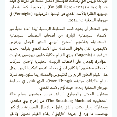
فيرناندا توريس التي رُشِّحت للأوسكار لأفضل ممثلة عن دورها في فيلم
«ما زلت هنا» (2024 - I'm Still Here)، والمخرجة الإيطالية ماورا
ديلبيرو، الفائزة بالأسد الفضي عن فيلمها «فيرميليو» (Vermiglio) في
مهرجان البندقية عام 2024.
ومن المنتظر أن يشهد قسم المسابقة الرسمية لهذا العام نخبةً من
الأسماء السينمائية البارزة، من أصحاب البصمات السينمائية
الاستثنائية، يتقدّمهم المخرجُ اليوناني المثير للجدل يورغوس
لانثيموس، الذي يخوض المنافسة على الأسد الذهبي بفيلمه الجديد
«بوغونيا» (Bugonia). يروي الفيلم حكاية شابين مهووسين بنظريات
المؤامرة، يُقدِمان على اختطاف الرئيسة التنفيذية لإحدى الشركات
العملاقة، معتقدين أنها كائن فضائي يخطط لتدمير كوكب الأرض. يمثل
هذا الفيلم التعاون الرابع بين لانثيموس والممثلة إيما ستون. وقد شاركَا
بفيلم «كيانات مرثية» (Poor Things)، الذي نافسَ في مسابقة
مهرجان البندقية 2023، حيث تُوّج بالأسد الذهبي.
ويشارك الممثل والمصارع السابق دواين جونسون بفيلم «آلة
التحطيم» (The Smashing Machine) من إخراج بيني صافدي،
وبمشاركة إميلي بلانت، والذي يتناول حياة بطل المصارعة مارك كير.
وبحسب ما ورد في جريدة "فارايتي"، يقدّم الفيلم تصويرًا وثائقيًا