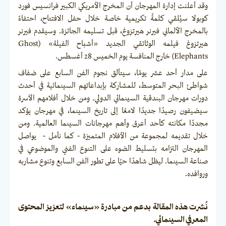
وقد أعلنت إدارة المهرجان أن المخرج الأمريكي الكبير فرانسيس فورد
كوبولا سيُلقي كلمةً تكريمية خاصة خلال حفل الافتتاح، احتفاءً
بالمخرج الألماني فيرنر هيرتزوغ، قبل تسليمه الجائزة. وسيقدم فيرنر
هيرتزوغ فيلمه الوثائقي الجديد «أشباح الفيلة» (Ghost
Elephants) خارج المنافسة يوم الخميس 28 أغسطس.
على مدار أحد عشر يومًا، سيتألق نجوم الفن السابع على ضفاف
شواطئ البحر المتوسط، للمشاركة بإبداعاتهم السينمائية في أحدث
دورات مهرجان البندقية السينمائي الدولي. ومن خلال أفلامهم الآسرة
سيضيفون رصيدًا جديدًا لامعًا إلى تاريخ السينما، في مهرجان يؤكد
مجددًا مكانته كأحد أعرق وأهم مهرجانات السينما العالمية. ومن
خلال تقديمه لمجموعة من الأفلام المتميزة - كما نأمل - يواصل
المهرجان التزامه بتسليط الضوء على التنوع الفني والموضوعي في
صناعة السينما. ليظل شاهدًا حيًا على تطور الفن السابع وتنوع مشاربه
وروافده.
نُشرت هذه المقالة بدعم من مبادرة «سينماء» لتعزيز المحتوى
المعرفي السينمائي.