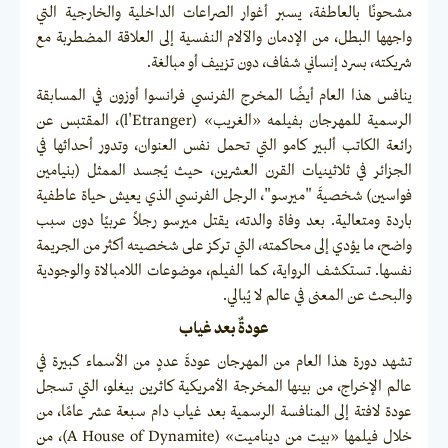
مشحونًا بالعاطفة، يسبر أغوار الصراعات الداخلية والخارجية التي
واجهها البطل، من الإدمان والآلام النفسية إلى العلاقة المضطربة مع
شريكته، بسرد إنساني شفاف، دون تزييف أو مبالغة.
ينافس هذا العام أيضًا المخرج الفرنسي فرانسوا أوزون في المسابقة
الرسمية للمهرجان بفيلمه «الغريب» (l'Etranger)، المقتبس عن
رائعة الكاتب ألبير كامو التي تحمل نفس العنوان، وتدور أحداثها في
الجزائر في ثلاثينيات القرن العشرين، حيث يُجسد الممثل (بنيامين
فواسين) شخصيةَ "ميرسو"، الرجل الفرنسي الذي يعيش حياة عاطفية
باردة ومتعالية. بعد وفاة والدته، يقتل ميرسو رجلاً عربيًا دون سبب
واضح، ما يؤدي إلى محاكمته، التي تركز على شخصيته أكثر من الجريمة
نفسها. تستكشف الرواية، كما الفيلم، موضوعات اللامبالاة والوجودية
والبحث عن المعنى في عالم لا يُبالي.
عودةٌ بعد غياب
تشهد دورة هذا العام من المهرجان عودةَ عددٍ من الأسماء كبيرة في
عالم الإخراج، من بينها المخرجة الأمريكية كاثرين بيغلو، التي تسجل
عودة لافتة إلى المنافسة الرسمية بعد غياب دام سبعة عشر عامًا، من
خلال فيلمها «بيت من ديناميت» (A House of Dynamite)، من