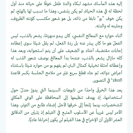
إليه هذه المأساة، مشهد لبكاء والدة طفل خوفًا على حياته منذ أول
لحظة له في هذه الحياة، لم يكن يتنفس، وهذا ما تسبب لها بالهلع، لم
يكن خوف "بو" نابعًا من ذاته، بل هو شعور مكتسب كوّنته الظروف،
وجلبته له والدته.
أثناء حواره مع المعالج النفسي، كان يبدو منهزمًا، يشعر بالذنب، ليس
الفعلُ هو ما كان يبذر عنه بل ردة الفعل، لم يقل شيئًا سوى إعطاءه
إجابات مقتضبة، أعتاد بو الضعيف على أن يتم استجوابه، وبعد هذا
كله مازال يشعر بالذنب، عندما بدأ المعالجُ بوصف شعور الذنب له
وإعطائه أمثلة تخيلية كمثال البئر، لم يفهم بو من حواره شيئًا باستثناء
أعراض دوائه، ثم جاء قطعٌ سريع غيّر من ملامح الجلسة بكسر قاعدة
1
الـْ
180 في التصوير.
يعد هذا الخرقُ واحدًا من تابوهات السينما التي يدورُ جدلٌ حول
استخدامها، إذ يهدف تنظيمها إلى المحافظةِ على الوعي المكاني
للشخصيات، بينما يُلجأ إلى خرقها لأجل إضفاء طابع من التوتر. وهذا
الأمر ليس غريباً عن الأسلوب المتبع في الفيلم إذ يَتبيَّن من الدقائق
العشر الأولى أنَ الإخراج في هذا الفيلم لن يكون إخراجًا عاديًّا.