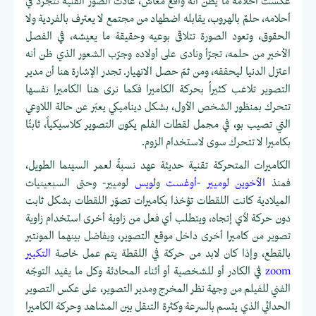
عكست أحلامه ما يظن أنه واقعٌ معاش، عادت الصور الفنية تتجرد في
أحلامه، حلمٌ بالهروب، يقابله اضطهاد من مجتمع لا يعترف بالفردية ولا
الحقوق، وتعود الصورة تتلاقى بوعيه وحقيقة ما يعيشه، في الفصل
الأخير من حلمه، تجرّأ ونادى على أولاده وجرّب الشعور الذي ظن أنه
اعتزل الدنيا ليحققه، ومن ثمّ حصل الانهيار. تجدر الإشارة هنا أن مدير
التصوير تلاعب كثيراً بحركة الكاميرا فكما نرى هنا الكاميرا نفسها
تتحرك بمنظور الشخص الأول، بشكل ديناميكي يعبّر عن حالة اللاوعي
التي تصيب بو، في مجمل لقطات الفلم يكون التصوير كلاسيكياً، ثابتًا
بكاميرا لا تتحرك سوى لاستخدام الزوم.
الكاميرات المتحركة تقنية حديثة عهد نسبةً لعمر السينما الطويل،
فمنذ
الأخوين لوميير
-
أوغست
و
لويس
لوميير- وحتى السبعينيات
الميلادية كانت اللقطات تؤخذا بكاميرات تصوّر اللقطات بشكل ثابت
دون حركة لأي إتجاه، ويتطلب أي فعل من زاوية أخرى استخدام زاوية
تصوير من كاميرا أخرى داخل موقع التصوير، ويفاضل بينهما المونتير
بالقطع، وإذا كان لابد من حركة في اللقطة يتم عمل خاصة
التكبير
zoom
في الكادر أو للشخصية أو أثناء المحادثة وكل ما يفيد التوجّه
الفني للفيلم من وجهة نظر المخرج ومدير التصوير، على عكس التصوير
الحداثي الذي يتسم بالسرعة وكثرة التنقل بين المشاهد وحركة الكاميرا