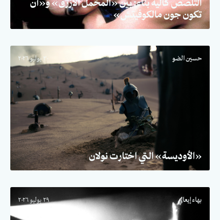
التلصص كآلية بناء: بين «المخمل الأزرق» و«أن
تكون جون مالكوفيتش»
حسين الضو
٣٠ يوليو ٢٠٢٦
«الأوديسة» التي اختارت نولان
بهاء إيعالي
٢٩ يوليو ٢٠٢٦