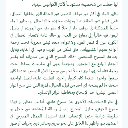
لها جعلت من شخصيته مستودعاً لأكثر الكوابيس عبثية.
يظهر الماء في أكثر من موقف للتعبير عن الحالة التي يخلقها السياق،
ففي فيلم «بو الخائف» الرمزيات مجرّدة حالها حال بو، يظهر الماء
منبعاً للمشكلة في موقف ما، أو حلاً لا مفر منه من الموت، أو سبيل
ليعوم فيه خالياً إلى مغارةٍ من العدم. بو حالة عامة لانعدام الجمال في
الكون، عين لا تبصر الفن، ولا تتواءم معه، تبقى معزولةً تحت رحمة
الواقع عديم التشبيهات، حتى تمكن من الهرب وحيداُ في الغابة، وقابل
جماعة المسرح الملحمي -ذاك المسرح الذي من مميزاته أنه يكسر
الجدار الرابع مع الجمهور- ومجدداً بدون أي مقدمات يسقط تحت
رحمة فتاة أخرى، لنرى تعاملاً آخر من بو مع الأنثى الصغيرة عندما كان
صغيراً، وأخرى عندما كان كبيراً، وأخرى انقلبت عليه، لنصل لواحدة
منحته ما لم يمنحه أي أحد من قبل، الخيال، قدرة الفن على سبر أغوار
النفس البشرية حد الإعجاز، ومخاطبة غرائز الإنسان.
في نظر الشخصيات الأخرى هذا مسرحٌ عادي. أما من منظور بو فهذا
مسرح اللاوعي، حاول المُخرج إيصال رسالة للمُشاهد من خلال بو
بطريقة درامية مثيرة للإعجاب، فقد استبدل الممثل المسرحي في
المشهد ببو، وأظهر لنا العائق على نحو صريح ومباشر دون رمزيات أو صور