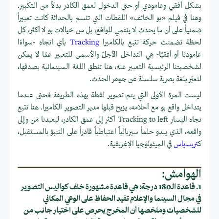
بشكل أفقي وعامودي أو حتى الدخول لعمق الكادر بدلاً من الـتكبير.
وهنا في فيلم «بو الخائف» اللقطات التي تتسم بالحداثة كانت تعبيراً
ضمنياً على أن ما يحدث لا ينتمي للواقع، بل من خيالات بو لا أكثر، كل
لحظة تضمنت حركة تتبع بالكاميرا
Tracking
بأي اتجاه -سواءًا
عاموديًا أو أفقيًا- هي التداخل الأجلّ والأسمى للتعبير عمّا لا يمكن
لشخصيتنا الرئيسية التعبير عنه، هنا تنطق اللغة السينمائية بصدقها،
لتعبّر بلغة بصرية سلسلة عن جوهر الحدث.
ليست المرة الأولى التي يتم تصوير لقطة بهذه الطريقة فحتى عندما
يتداخل واقع بو مع أحلامه، يزيح قبلها مدير التصوير الكاميرا. هنا ‏تتبع
تجاه اليسار Tracking to left أكثر إلى عمق الكادر، ليعيدنا من وإلى
واقعه، الذي يبدو حلماً سيريالياً اعتباطياً قادراً على التنبؤ بالمستقبل،
ك
تريسياس
في الميثولوجيا الإغريقية.
الهوامش:
1. قاعدة الـ180 درجة: هي قاعدة مشهورة خلف كواليس التصوير
في مجال السينما والإعلام تفيد الحفاظ على الوعي المكاني
للشخصيات وملخصها أن المخرج يحرص على اختيار جانب من