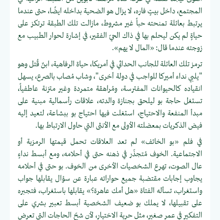
المجتمع، داخل بيتٍ فاره، لا يزال هو الضحية بداخله ايضًا، حتى عندما
يرتبط بعائلة تمنحته حباً غير مشروط، مازالت تلك الطبقة ترتكز على
حياةٍ لم يكن ليحلم بها في ذاك الحيّ الفقير، في إشارة لحوار الطبيب مع
زوجته عندما قال: «المال لا يهم».
ترمز تلك العائلة للجانب الحداثي في أمريكا، حياة الرفاهية، ابنٌ قُتل وهو
"يلبي نداء أميركا للواجب في دولة أخرى"، وشاب مُصاب بالصرع، يسهل
انقياده كالحيوانات المفترسة، ومُراهقة متمردة وغير متزنة عاطفياً،
تستغل حاجة بو ليلحق بجنازة والدته، علاقات رأسمالية مبنية على
مبدأ المنفعة والاحتياج، استغلت فيها احتياج بو ببشاعة، لتعيد إليه
فيض الذكريات بمعضلته الأولى مع الأنثى التي حاول الارتباط بها.
في فلم «بو الخائف» لم تعد العلاقات تحمل قيمتها الرمزية أو
الاجتماعية. الخوف مُتجذّر في ذهنه حتى في أحلامه، ومع أبسط نداءٍ
عال الصوت، تهرع الشخصيات الأخرى من الخوف. بو حتى في أحلامه
يجاوب إجابات مقتضبة جميع حواراته عبارة عن سؤال يقابلها جواب
واستغراب، تسأله الفتاة «هل أمك عاهرة؟» يقابلها باستغراب، فتجبره
على تقبيلها، لا يملك بو ضعيف الشخصية أبسط تعبير بشري على
التفكير في عمر صغير، مثل حرية الاختيار، لأن شحّ الحاجات التي تعرض