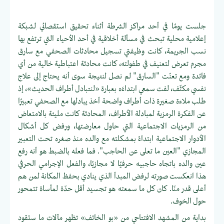
جلست يومًا في أحد مراكز الشرطة أثناء تحقيق استقصائي لشبكة
إعلامية محلية تبحث في مسألة أخلاقية في أحد الأحياء التي ترتفع بها
نسب الجريمة، كانت وظيفتي تسجيل محادثات الصحفي مع سارق
مجرم تعرض لتعنيف في طفولته، كانت محادثة اعتباطية خالية من أي
فائدة ومع تعنّت "السارق" لم نصل لنتيجة سوى أنه يحتاج إلى علاج
نفسي مكثّف، لفت سمعي ابتداءَه بعبارة «لنتبادل أطراف الحديث»، إذ
طلب ملاءة صغيرة ذات أطراف واضحة أخذ يبادلها مع الصحفي تعبيرًا
عن الفكرة الرمزية لمبادلة الأطراف، المحادثة كانت مليئة بالامتعاض
من الرمزيات الاجتماعية التي حاول معارضتها، ورفض كل أشكال
الأدوار الاجتماعية ابتداءً بمشكلته مع والده منذ صغره تحت التعبير
المجازي "العين ما تعلى عن الحاجب". فما فعله بالضبط هو أنه رفع
عين والده باتجاه حاجبيه حرفيًا لا مجازيًا، والفعل الإجرامي الحرفي
هذا انعكست صورته لرفض المبدأ الذي ينادي بحفظ المكانة لمن هم
أعلى قدر منّا. كان كل ما سمعته هو تجسيد أقل حدّة لمأساة تتمحور
حول الخوف.
بداية من المشهد الافتتاحي من «بو الخائف» تظهر مآلات ما ستقود