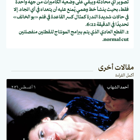
تصوير أي محادثة ويبقي على وضعية الكاميرات من جهة واحدة
فقط، بحيث ينشأ خط وهمي يُمنع عليه أن يتعداه في أي اتجاه. إلا
في حالات شديدة الندرة كمثال كسر القاعدة في فلم «بو الخائف»
تحديدًا في الدقيقة 6:22.
2. القطع العادي الذي يتم ببرامج المونتاج للـقطتين منفصلتين
normal cut.
مقالات أخرى
أكمل القراءة
أحمد الشهاب
٦ أغسطس ٢٠٢٦