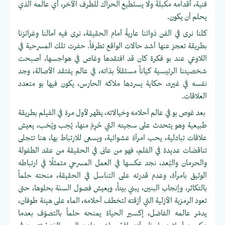
فنية، أقدامه مكبلةٌ ولا يستطيع الحراك للطرف الآخر، أي عالمه الذي
يحلم أن يكون.
كلنا نرى في الفن ذواتنا عاريةً أمام الحقيقة، نرى فيه آمالنا وغرائزنا
بطريقة تعجز عنها أشد حالات الواقع تطرفاً. حفرت تلك المسرحية في
اللاوعي عند بو فكرة كان قد افتقدها وغاص في هواجسها، أصبحت
شخصيتنا الرئيسية كياناً مستقلاً بذاته، في عالم يفتقد الأصالة، وجد
نفسه في غيره، حكاية يسردها ملاكه الحارس، يكون فيها بو متعدد
العلاقات.
بعد غوص بو في عالم أحلامه وخيالاته، يظهر لأول مرة في الفيلم بطريقة
طبيعية وهو يتحدث على سجيته التي حُرِمَ منها، يُحِب ويُحَب، يعيش
علاقات تبادلية، يحب امرأة عشوائية، ويسعى للارتباط بها، هنا تتجلى
تناقضات عديدة في الفلم، فهو من عانى في الحقيقة من عقد الطفولة
والحرمان والبُعد، نجد عكسها في العمل المسرحي متمثلًا في ارتباطه
الوثيق بامرأة، وعدم قدرته على التناسل في الحقيقة، منحته حلماً
بالتكاثر، وإنجاب البنين، يبني بيتاً، ويعيش فصول السنة بحلوها، حتى
تعود الرمزية الأزلية التي أرّقته لتخطف أحلامه، الماء على هيئة طوفان،
يدمّر عالمه الفاضل، إكسير الحياة يمنحه حلماُ بالتصوّف بعدما