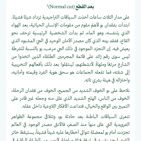
2
بعد القطع
(Normal cut)
على مدار الثلاث ساعات أخذت السياقات التراجيدية تزداد شيئًا فشيئًا.
ابتدأت بفقدان بو لأهمّ مقوم من مقومات الإنسان الحياتية، بعد الهواء
الذي يتنفسه، وهو الماء، ثم بدأت الشخصية الرئيسية تزحف نحو
القاع، ففقد بيته الذي كان مصدر الأمان الوحيد في الحيّ المشبوه الذي
يعيش فيه. إن التجرّد الموجود في ذلك الحي مرعب، بو بالنسبة للشرطة
ليس سوى رقم زائد على قائمة المجرمين الطلقاء الذين اتخذوا من
الشارع مرتعًا وملهاةً لأنشطتهم، لينتقِلوا بعد ذلك بأفعالهم التخريبية
إلى شقته، فما تفعله الجماعات هو سحق هوية الفرد وقيمته وأمانيه،
واختزاله في هيئة بشري تائه.
نلاحظ على بو الخوف الشديد من الجميع، الخوف من فقدان الرحلة،
الخوف من الناس، الهلع الشديد الذي عانى منه وجعله غير قادر على
التمييز بين الواقع والخيال، فتداعت الأفكار اللاوعية داخل عقله.
تتعرى السياقات الباطنة بعد حادثة بو، وتتلاقى مجموعة الظواهر
الفرويدية التي عانى منها منذ الصغر، فالأنثى مصدر الوجود في العالم
تجرّدت أمام بو لمعضلة تتوالى أخطارها عليه شيئاً فشيئاً، يستيقظ خائر
القوى ليجد نفسه في غرفة فتاة مراهقة لأبوين من الطبقة الراقية في