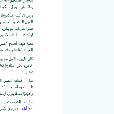
يتعايش جميعهم معًا في ا
رداءً، وأن الرجل يمكن 
درس في كلية فيكتوريا، 
القرن العشرين المضطرب
عمر الشريف. لم يكن، حس
أو كارثة، وغالبًا ما يكون
قصة كيف أصبح "عمر الش
العربية، أفلامًا رومانس
كان ظهوره الأول مع ي
خاص، لكن الكاميرا تعام
تمثيلي.
قبل أن تبتلعه شمس الص
تلك المرحلة مجرد "دون 
وجوديًا مغلفًا بترفٍ أرس
بدأ عمر الشريف تعاونه
«
لا أنام
» (1957) كسر قالب الشاب المثالي ليقدم دورًا يتسم بالتعقيد الإنساني، لكن الذروة كانت مع فيلم «