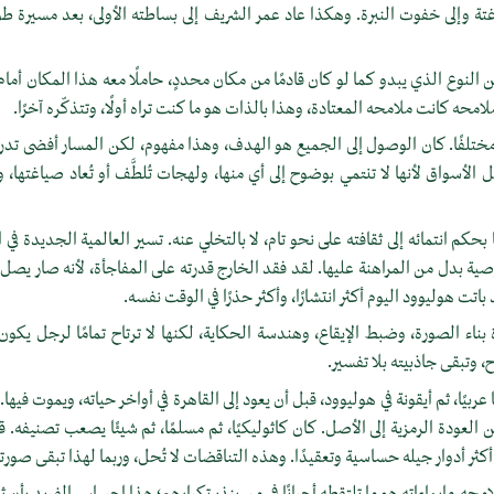
اغتة وإلى خفوت النبرة. وهكذا عاد عمر الشريف إلى بساطته الأولى، بعد مسيرة طوي
النوع الذي يبدو كما لو كان قادمًا من مكان محددٍ، حاملًا معه هذا المكان أمام 
امحه كانت ملامحه المعتادة، وهذا بالذات هو ما كنت تراه أولًا، وتتذكّره آخرًا.
ختلفًا. كان الوصول إلى الجميع هو الهدف، وهذا مفهوم، لكن المسار أفضى تدريج
أسواق لأنها لا تنتمي بوضوح إلى أي منها، ولهجات تُلطَّف أو تُعاد صياغتها،
بحكم انتمائه إلى ثقافته على نحو تام، لا بالتخلي عنه. تسير العالمية الجديدة ف
 بدل من المراهنة عليها. لقد فقد الخارج قدرته على المفاجأة، لأنه صار يصل إ
اتت هوليوود اليوم أكثر انتشارًا، وأكثر حذرًا في الوقت نفسه.
 بناء الصورة، وضبط الإيقاع، وهندسة الحكاية، لكنها لا ترتاح تمامًا لرجل يكون
 وتبقى جاذبيته بلا تفسير.
 عربيًا، ثم أيقونة في هوليوود، قبل أن يعود إلى القاهرة في أواخر حياته، ويموت فيه
ن العودة الرمزية إلى الأصل. كان كاثوليكيًا، ثم مسلمًا، ثم شيئًا يصعب تصنيفه. ق
أكثر أدوار جيله حساسية وتعقيدًا. وهذه التناقضات لا تُحل، وربما لهذا تبقى صور
لامحه وإيماءاته هو ما تلتقطه أحيانًا في من ينذر تكرارهم؛ هذا إحساس الفريد بأن ث