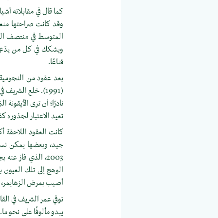
كما قال في مقابلاته أشي
وقد كانت صراحتها منعش
المتوسط في منتصف القر
ويشكك في كل من يدّعي 
قناعًا.
بعد عقود من النجومية 
(1991). خلع الشري
نادرًا؛ أن ترى الأيقونة
تعيد الاعتبار لجذوره كف
كانت العقود اللاحقة أك
جيد، وبعضها يمكن نسيا
2003، الذي فاز عن
الوهج إلى تلك العيون بد
أصيب بمرض الزهايمر، و
يبدو مألوفًا على نحو ما