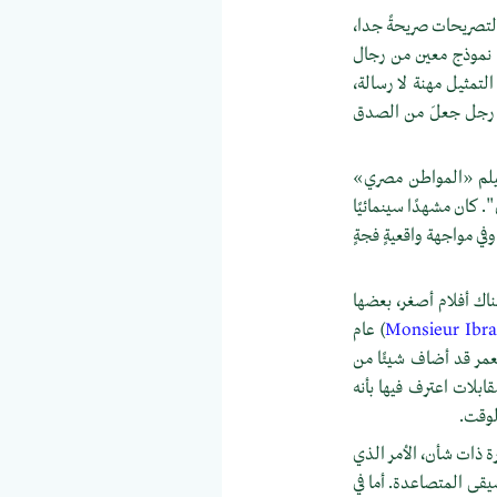
 التصريحات صريحةً جدا،
ى نموذج معين من رجال
تمثيل مهنة لا رسالة،
رة رجل جعلَ من الصدق
 فيلم «المواطن مصري»
". كان مشهدًا سينمائيًا
في مواجهة واقعيةٍ فجةٍ
ناك أفلام أصغر، بعضها
Monsieur Ibr
) عام
العمر قد أضاف شيئًا من
قابلات اعترف فيها بأنه
لوقت.
 له كلمات أخيرة ذات شأن، اﻷمر الذي
سيقى المتصاعدة. أما في