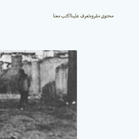
محتوى مقروء
تعرف علينا
اكتب معنا