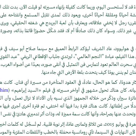
اءً قد لا تُستحسن اليوم، وربما كانت كفيلة بإنهاء مسيرته لو قيلت الآن. بدت تلك
ة أحيانًا ومقلقة أحيانًا أخرى، ويعود ذلك لمدى تقبّل المستمع وانفتاحه عل
ن؛ رجل لا يُخفي علاقاته، ويعترف بأن لعبة البريدج هي شغفه الحقيقي، ويرى ال
غير ذلك. وسواء كان ذلك صادقًا أم لا، فقد شكّل حضورًا قائمًا بذاته، وصو
في هوليوود، عاد الشريف ليؤكد الرابطَ العميق مع سينما صلاح أبو سيف في
ف في هذا الفيلم، عباءة "النجم العالمي"، ليرتدي جلباب الإقطاعي الريفي "عبد القوي
 التي سحرت العالم تعود لتمارس فن التمثيل في أنقى صوره، بعيدًا عن أضواء الغرب، و
نان لم ينسَ يومًا كيف يتحدث بلغة الأرض التي جاء منها.
ثر هدوءًا، كما هو الحال، عادةً، في العقود المتأخرة من مسيرة أي فنان. كانت ه
نه. كان هناك تحول مشهور في أواخر مسيرته في فيلم «السيد إبراهيم» (
ahim
ه بجائزة سيزار، وذكّر من خلاله الجمهورَ الذي نسيه بأن الأداة لا تزال تعمل، وأن 
لًا من إطفائها. كانت هناك فترة بدا فيها أنه اختفى، ثم فترة أخرى أجرى فيها م
تحدث عنها بصراحة، وأنها كانت سمة مميزة له، وذات أثر تدميري هادئ في نفس ا
توفي عمر الشريف في القاهرة في يوليو 2015، عن ثلاثةٍ وثمانين عامًا، إثر نوبة قلبية. لم تُسجَّل
. لأن النهايات في السينما، تأتي رومانسية محمّلة بالخطب واللقطات المقرّبة والمو