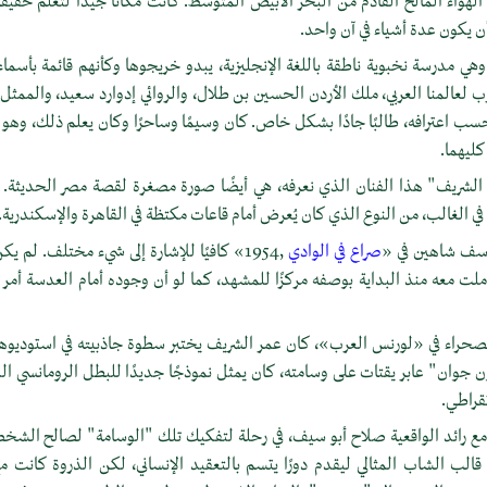
لهواء المالح القادم من البحر الأبيض المتوسط. كانت مكانًا جيدًا لتعلم حقيقة ال
أن يكون عدة أشياء في آن واحد.
وهي مدرسة نخبوية ناطقة باللغة الإنجليزية، يبدو خريجوها وكأنهم قائمة بأسما
 لعالمنا العربي، ملك الأردن الحسين بن طلال، والروائي إدوارد سعيد، والممثل
ب اعترافه، طالبًا جادًا بشكل خاص. كان وسيمًا وساحرًا وكان يعلم ذلك، وهو 
 كليهما.
ريف" هذا الفنان الذي نعرفه، هي أيضًا صورة مصغرة لقصة مصر الحديثة. كان
ية في الغالب، من النوع الذي كان يُعرض أمام قاعات مكتظة في القاهرة والإسكندرية.
وسف شاهين في «
صراع في الوادي
,1954» كافيًا للإشارة إلى شيء مختلف. لم يك
لت معه منذ البداية بوصفه مركزًا للمشهد، كما لو أن وجوده أمام العدسة أمر ط
حراء في «لورنس العرب»، كان عمر الشريف يختبر سطوة جاذبيته في استوديوها
جوان" عابر يقتات على وسامته، كان يمثل نموذجًا جديدًا للبطل الرومانسي الذ
تقراطي.
 مع رائد الواقعية صلاح أبو سيف، في رحلة لتفكيك تلك "الوسامة" لصالح الشخصي