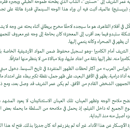
ول فيه عمر الشريف إلى "حسنين"، الشاب الذي يطحنه طموحه الطبقي ويجبره فقره
ةٍ (بريستيج) عالمية، أثبت فيه أن وراء هذا الوجه السينمائي قدرة هائلة على تج
 في أفلام القاهرة، هو ما سيجده لاحقًا مخرج بريطاني أثناء بحثه عن وجه لا يش
كلة ستبدو فيما بعد أقرب إلى المعجزة؛ كان بحاجة إلى وجه غير معروف للجمهور
ن يظهر في الصحراء وكأنه ينتمي إليها.
 الشريف أمام الكاميرا -وهو تسجيل محفوظ ضمن المواد الأرشيفية الخاصة با
اميرا منه. نظر إليها بثقة من اعتاد عليها، وبلا مبالاة من لا ينتظر منها اعترافًا.
رانس العرب» من أكثر لحظات الظهور المتفردة في تاريخ السينما. دخول مبني ع
داة درامية. يظهر في اﻷفق البعيد، على ظهر جمل، نقطة تكبر ببطء على امتداد ما ي
الجمهور، الشخصَ القادم من الأفق. لم يكن عمر الشريف قد وصل بعد، ومع ذ
ضح ملامح الوجه وتظهر العينان، تلك العينان الاستثنائيتان، لا يعود المشهد 
وع الجميع له داخل الفيلم، إذ يحمل في ملامحه من السلطة ما يحمله بعض ا
ء أصيل منه منذ البداية.
 الأوسكار عن هذا الأداء. غير أنه لم يفز رغم أنه كان جديرًا بذلك. فتح له هذا الدو