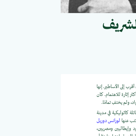
الشريف
ب إلى الأساطير. إنها
 إثارة للاهتمام. كان
ام 1932، لأب لبناني وأم سورية لعائلة كاثوليكية في مدينة
كتب عنها
لورانس دوريل
ود وإيطاليين ومصريين،