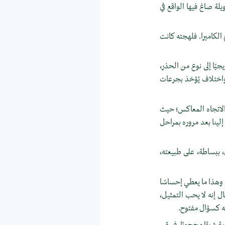
لة صاغ فيها الواقع في
الكاميرا. فلهجته كانت
يًا إلى نوع من الحذر،
 واختلاف يُؤخذ بجرعات
ي الاتجاه المعاكس؛ حيث
لينا بعد مروره بمراحل
، ببساطة، على طبيعته،
ا. وهذا ما يعطي إحساسًا
ال إنه لا يحب التمثيل،
ته كسؤال مفتوح.
مة شيئًا محجوبًا. فيبقى