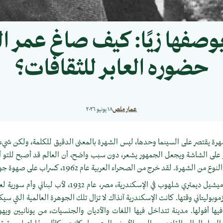
بوصفها زيًا: كيف صاغ عمر 
حضوره العابر للثقافات؟
عمار ملص
١٨ يونيو ٢٠٢٦
ة يقتصر على السينما وحدها، ليس الشهرة بالمعنى الدقيق للكلمة، ولكن شيء أقر
على الشاشة ويجعل الجمهور يشعر، دون سبب واضح، أن العالم قد أصبح للتو أكثر
ة. لقد خرج من الصحراء العربية عام 1962، كسراب على صهوة جواد، ولم يختفِ تمامًا.
وُلد عمر الشريف باسم ميشيل ديمتري شلهوب في الإسكندرية، مصر، ع
موبوليتاني وقتها. كانت الإسكندرية آنذاك لا تزال تلك الجوهرة العالمية التي سي
ي فيها أفولها. مدينة تتداخل فيها اللغات والأديان والجنسيات، من يونانيين ويه