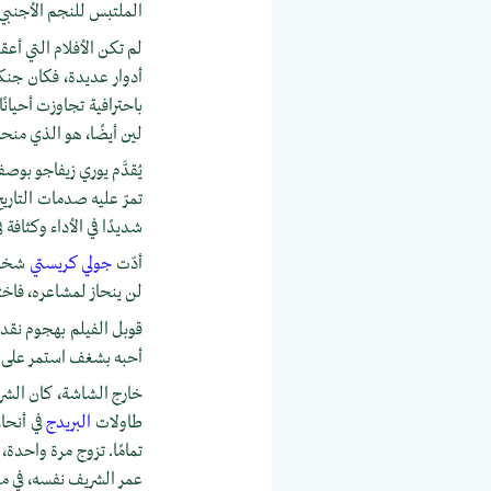
الملتبس للنجم الأجنبي ف
لم تكن الأفلام التي أع
أدوار عديدة، فكان جنكيز
باحترافية تجاوزت أحيانً
لين أيضًا، هو الذي منح
يُقدَّم يوري زيفاجو بوص
تمرّ عليه صدمات التاري
شديدًا في الأداء وكثافة 
أدّت
جولي كريستي
شخصية
لن ينحاز لمشاعره، فاخت
قوبل الفيلم بهجوم نقد
أحبه بشغف استمر على مد
خارج الشاشة، كان الشري
طاولات
البريدج
في أنحا
تمامًا. تزوج مرة واحدة،
عمر الشريف نفسه، في مقا