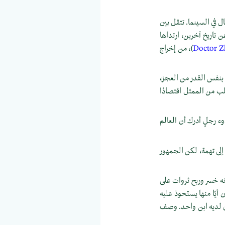
 في السينما. تتقل بين
ن تاريخ آخرين، ارتداها
Doctor Z
)، من إخراج
ء بنفس القدر من العجز،
لب من الممثل اقتصادًا
ء رجلٍ أدرك أن العالم
لى تهمة، لكن الجمهور
نه خسر وربح ثروات على
أيًا منها يستحوذ عليه
ان لديه ابن واحد. وصف