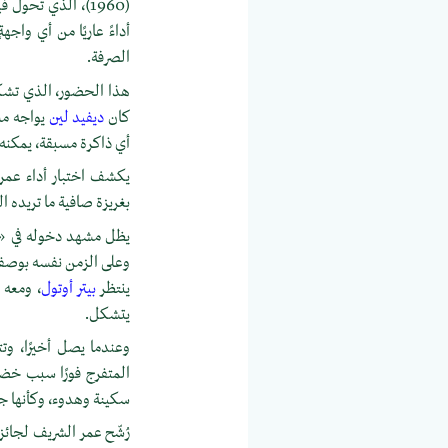
(1960)، الذي تح
أداءً عاريًا من أي واجه
الصرفة.
هذا الحضور، الذي تشكّل
كان
ديفيد لين
يواجه مش
أي ذاكرة مسبقة، يمكنه أ
يكشف اختبار أداء عمر
بغريزة صافية ما تريده الك
يظل مشهد دخوله في «لو
وعلى الزمن نفسه بوصفه أ
ينتظر
بيتر أوتول
، ومعه 
يتشكل.
وعندما يصل أخيرًا، وتت
المتفرج فورًا سبب خض
سكينة وهدوء، وكأنها جز
رُشّح عمر الشريف لجائزة