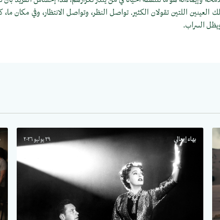
تلك العينين اللتين تقولان الكثير. تواصل النظر، وتواصل الانتظار، وفي مكان ما، 
ويظل السراب.
بهاء إيعالي
٢٩ يوليو ٢٠٢٦
س