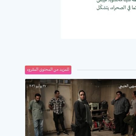
كما في الصحراء، يتشكّل
للمزيد من المحتوى المقروء
هى العتيبي
٢٧ يوليو ٢٠٢٦