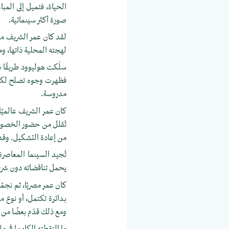
الحياة، فتميل إلى المب
صورة أكثر سينمائية.
لقد كان عمر الشريف من 
لهجته المحلية ذاتها، ومل
سلَكت هوليوود طريقًا م
فظهرت وجوه تصلح لكل ال
مدروسة.
كان عمر الشريف عالميًا 
تُقلل من حضور الخصوصية
من إعادة التشكيل. وقد ب
تُجيد السينما المعاصرة
يحمل تناقضاته دون شرح،
كان عمر مصريًا، ثم نجمًا
بـدائرة تكتمل، أو نوع م
ومع ذلك قدّم بعضًا من 
ما التقطته الكاميرا في م