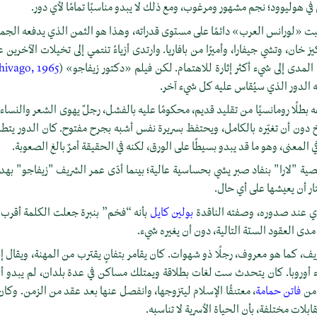
ي هوليوود؛ نجم مشهور ومرغوب، ومع ذلك لا يبدو مناسبًا تمامًا لأي دور.
قبت «لورانس العرب» دائمًا على مستوى قدراته، وهذا هو الثمن الذي يدفعه الجمال
 خان، وتشي جيفارا، وأميرًا من بافاريا. وارتدى أزياءً تنتمي إلى تخيلات الآخرين ع
ا المدى إلى شيء أكثر إثارة للاهتمام. لكن فيلم «دكتور زيفاجو» (
hivago, 1965
ه الدور الذي سيُقاس عليه كل شيء آخر.
فه بطلًا رومانسيًا من تقليد قديم، محكومًا عليه بالفشل، رجلٌ يهوى الشعر والنسا
خ دون أن تغيّره بالكامل، ويحتفظ بسريرة نفس أشبه بجرح مفتوح. كان الدور يتط
في المعنى، وهو ما قد يبدو بسيطًا على الورق، لكنه في الحقيقة أمرٌ بالغ الصعوبة.
 "لارا" بنفاد صبر يشي بحساسية عالية؛ بينما أدّى عمر الشريف "زيفاجو" بهدو
ار أن يعيشها على أي حال.
ي عند صدوره، وصفته الناقدة
بولين كايل
بأنه “فخم” بنبرة جعلت الكلمة أقرب إ
ى العقود الستة التالية، دون أن يغيره شيء.
ف، كما هو معروف، رجلًا ذو شهوات. كان يقامر بتفانٍ يقترب من المهنة، ويقال إ
ء أوروبا. كان يتحدث ست لغات بطلاقة ويمتلك مساكن في عدة بلدان، لم يبدو أن 
 من
فاتن حمامة
، معتنقًا الإسلام ليتزوجها، وانفصل عنها بعد عقد من الزمن. وك
بلات مختلفة، بأن الحياة اﻷسرية لا تناسبه.