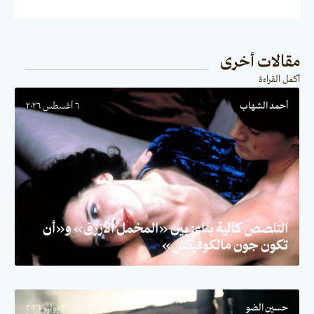
مقالات أخرى
أكمل القراءة
أحمد الشهاب
٦ أغسطس ٢٠٢٦
التلصص كآلية بناء: بين «المخمل الأزرق» و«أن
تكون جون مالكوفيتش»
حسين الضو
٣٠ يوليو ٢٠٢٦