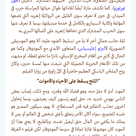
جيفرسون الصغيرة، حيث تتذكران "حبيبهما المشترك" داميان (
جون
تورتورو
). كما تكشف مارثا أيضًا لقاءاتها طوال حياتها كمراسلة حربٍ في
الميدان. في حين لا نعرف سوى القليل عن الروائيَّة إنغريد التي تضعها
المؤلفة وكاتبة السيناريو بالكامل في خدمة صديقتها، بينما لا نعرف عنها
سوى الحبيب المشترك الذي تحافظ إنغريد على اتِّصالها السري به.
ثمَّة جانب جمالي آخر لا بدَّ من تسليط الضوء عليه، ألا وهو الموسيقى
التصويريَّة ل
ألبرتو إغليسياس
، المتعاون الأبدي مع ألمودوفار. وكما هو
الحال في كثيرٍ من أفلام المخرج الإسباني، نادرًا ما تخلو لقطة، أو مشهد،
من تلكَ الأنغام الحزينة الجميلة التي تنبعث منها لمسة حنين، وكأنَّ
روح الملحِّن الباسكي العظيم حاضرةٌ في كلِّ زاويةٍ من زوايا الفيلم.
"الثلج يسقط على الأحياء والأموات"
الموت أمرٌ لا مفرَّ منه، وهو قضاءُ الله وقدره. ومع ذلك، يُصاب بعض
الناس بهوسٍ شديد به، حتى إنهم ينسون كيف يعيشون، بينما يُحاول
آخرون تجنّب التفكير فيه قدر المستطاع. لا يهم، سيكون المصير هو
نفسه للجميع، سواء أكان الأمر يتعلق بأغنى شخص في العالم أو بمن لا
يملك ما يكفي من المال حتى ليعيل نفسه. وبالطبع، لا يعني هذا أنَّ
الموت كان موضوعًا غائبًا تمامًا في سينما ألمودوفار، لكن فيلم «الغرفة