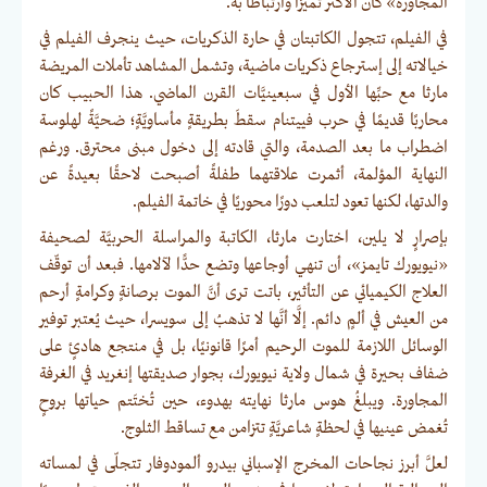
المجاورة» كان الأكثر تميزًا وارتباطا به.
في الفيلم، تتجول الكاتبتان في حارة الذكريات، حيث ينجرف الفيلم في
خيالاته إلى إسترجاع ذكريات ماضية، وتشمل المشاهد تأملات المريضة
مارثا مع حبِّها الأول في سبعينيَّات القرن الماضي. هذا الحبيب كان
محاربًا قديمًا في حرب فييتنام سقطَ بطريقةٍ مأساويَّةٍ؛ ضحيَّةً لهلوسة
اضطراب ما بعد الصدمة، والتي قادته إلى دخول مبنى محترق. ورغم
النهاية المؤلمة، أثمرت علاقتهما طفلةً أصبحت لاحقًا بعيدةً عن
والدتها، لكنها تعود لتلعب دورًا محوريًا في خاتمة الفيلم.
بإصرارٍ لا يلين، اختارت مارثا، الكاتبة والمراسلة الحربيَّة لصحيفة
«نيويورك تايمز»، أن تنهي أوجاعها وتضع حدًّا لآلامها. فبعد أن توقّف
العلاج الكيميائي عن التأثير، باتت ترى أنَّ الموت برصانةٍ وكرامةٍ أرحم
من العيش في ألمٍ دائم. إلَّا أنَّها لا تذهبُ إلى سويسرا، حيث يُعتبر توفير
الوسائل اللازمة للموت الرحيم أمرًا قانونيًا، بل في منتجع هادئٍ على
ضفاف بحيرة في شمال ولاية نيويورك، بجوار صديقتها إنغريد في الغرفة
المجاورة. ويبلغُ هوس مارثا نهايته بهدوء، حين تُختَتم حياتها بروحٍ
تُغمض عينيها في لحظةٍ شاعريَّةٍ تتزامن مع تساقط الثلوج.
لعلَّ أبرز نجاحات المخرج الإسباني بيدرو ألمودوفار تتجلّى في لمساته