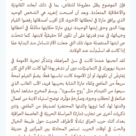
فإنَّ الموضوع يظل مطروحًا للنقاش، بما في ذلك أبعاده القانونيَّة
والأخلاقيَّة المتعدِّدة. وبعد أن أصبحت إنغريد هي الشخص الوحيد
الذي يرافق مارثا في لحظاتها الأخيرة، لأنَّ أقرب أصدقائها رفضوا القيام
بهذا الدور وحتى إبنتها الوحيدة، تروي مارثا حكايتها متأمِّلةً في أخطائها
وخيباتها، في عدم قدرتها على أن تكون أمًّا حقيقيَّةً لابنتها. كما تتحدَّث
عن ابنتها المنفصلة عنها، تلك التي جعلت الأمّ تتساءل منذ البداية عمَّا
إذا كانت قد استُبدِلَت عند الولادة.
لقد أنجبتها عندما كانت في سنِّ المراهقة، وتتذكَّر تجربة الأمومة في
مدينة نيويورك في الثمانينيَّات، دون أن تشعُر يومًا أنَّها كانت الأم التي كان
يُفترضُ أن تكونها، أو أنَّ الأمومة كانت تناسبها فعلًا. يضمُّ الفيلم لمحةً
سريعةً من الماضي ولقاء مارثا الشابة بحبيبها فريد، الأب الغائب الذي
سيعودُ من الفيتنام مثل "روحٍ مكسورة". يرسمُ المخرج مشاهدَ لحياةٍ
ضائعةٍ في لحظاتٍ وجيزة، وصارخةٍ مؤثِّرة، توضح استياءَ الابنة من اهمالِ
والدتها لها، كما ترويها والدتها المحتضرة لصديقةٍ من الماضي. وتثير
ذكريات أخرى عن تجارب (مارثا) المراسلة الحربيَّة في العاصمة العراقيَّة
بغداد أثناء حرب العراق تبادلًا لأطراف الحديث حول طبيعة الخيال
والحبِّ في أوقات الحرب. تستمر المحادثة بين المرأتين في حديقة