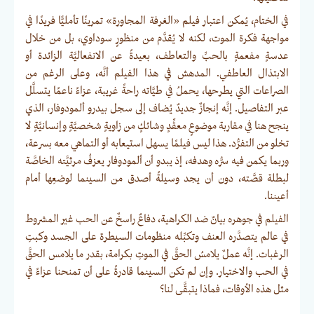
في الختام، يُمكن اعتبار فيلم «الغرفة المجاورة» تمرينًا تأمليًّا فريدًا في
مواجهة فكرة الموت، لكنه لا يُقدَّم من منظورٍ سوداوي، بل من خلال
عدسةٍ مفعمةٍ بالحبِّ والتعاطف، بعيدةً عن الانفعاليَّة الزائدة أو
الابتذال العاطفي. المدهش في هذا الفيلم أنَّه، وعلى الرغم من
الصراعات التي يطرحها، يحملُ في طيَّاته راحةً غريبة، عزاءً ناعمًا يتسلَّل
عبر التفاصيل. إنَّه إنجازٌ جديدٌ يُضاف إلى سجل بيدرو ألمودوفار، الذي
ينجح هنا في مقاربة موضوعٍ معقِّدٍ وشائكٍ من زاويةٍ شخصيَّةٍ وإنسانيَّةٍ لا
تخلو من التفرُّد. هذا ليس فيلمًا يسهل استيعابه أو التماهي معه بسرعة،
وربما يكمن فيه سرُّه وهدفه، إذ يبدو أن ألمودوفار يعزفُ مرثيَّته الخاصَّة
لبطلة قصَّته، دون أن يجد وسيلةً أصدق من السينما لوضعِها أمام
أعيننا.
الفيلم في جوهره بيانٌ ضد الكراهية، دفاعٌ راسخٌ عن الحب غير المشروط
في عالم يتصدَّره العنف وتكبِّله منظومات السيطرة على الجسد وكبتِ
الرغبات. إنَّه عملٌ يلامسُ الحقَّ في الموتِ بكرامة، بقدر ما يلامس الحقَّ
في الحب والاختيار. وإن لم تكن السينما قادرةً على أن تمنحنا عزاءً في
مثل هذه الأوقات، فماذا يتبقَّى لنا؟