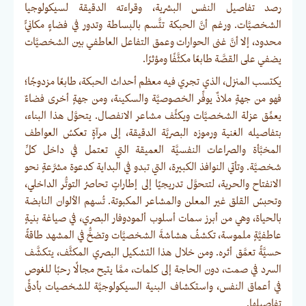
رصد تفاصيل النفس البشرية، وقراءته الدقيقة لسيكولوجيا
الشخصيَّات. ورغم أنَّ الحبكة تتَّسم بالبساطة وتدور في فضاءٍ مكانيٍّ
محدود، إلا أنَّ غنى الحوارات وعمق التفاعل العاطفي بين الشخصيَّات
يضفي على القصَّة طابعًا مكثَّفًا ومؤثرًا.
يكتسب المنزل، الذي تجري فيه معظم أحداث الحبكة، طابعًا مزدوجًا؛
فهو من جهةٍ ملاذٌ يوفِّر الخصوصيَّة والسكينة، ومن جهةٍ أخرى فضاءٌ
يعمِّق عزلة الشخصيَّات ويكثِّف مشاعر الانفصال. يتحوَّل هذا البناء،
بتفاصيله الغنية ورموزه البصريَّة الدقيقة، إلى مرآةٍ تعكسُ العواطف
المخبَّأة والصراعات النفسيَّة العميقة التي تعتمل في داخل كلِّ
شخصيَّة. وتأتي النوافذ الكبيرة، التي تبدو في البداية كدعوة مشرَّعةٍ نحو
الانفتاح والحرية، لتتحوَّل تدريجيًا إلى إطاراتٍ تحاصرُ التوتُّر الداخلي،
وتحبسُ القلق غير المعلن والمشاعر المكبوتة. تُسهم الألوان النابضة
بالحياة، وهي من أبرز سمات أسلوب ألمودوفار البصري، في صياغة بنيةٍ
عاطفيَّةٍ ملموسة، تكشفُ هشاشةَ الشخصيَّات وتضخُّ في المشهد طاقةً
حسيَّةً تعمَّق أثره. ومن خلال هذا التشكيل البصري المكثَّف، يتكشَّف
السرد في صمت، دون الحاجة إلى كلمات، ممَّا يتيح مجالًا رحبًا للغوص
في أعماق النفس، واستكشاف البنية السيكولوجيَّة للشخصيات بأدقِّ
تفاصيلها.