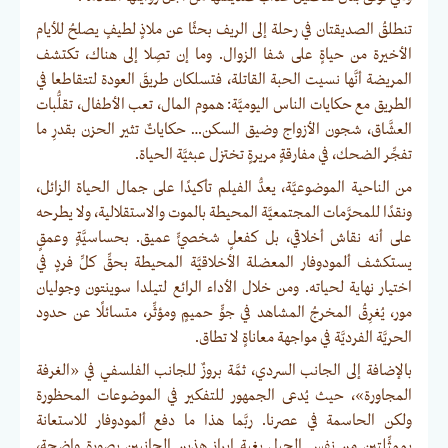
تنطلقُ الصديقتان في رحلة إلى الريف بحثًا عن ملاذٍ لطيفٍ يصلحُ للأيام
الأخيرة من حياةٍ على شفا الزوال. وما إن تصِلا إلى هناك، تكتشف
المريضة أنَّها نسيت الحبة القاتلة، فتسلكان طريقَ العودة لتتقاطعا في
الطريق مع حكايات الناس اليوميَّة: هموم المال، تعب الأطفال، تقلُّبات
العشَّاق، شجون الأزواج وضيق السكن… حكاياتٌ تثير الحزن بقدرِ ما
تفجِّر الضحك، في مفارقةٍ مريرةٍ تختزل عبثيَّة الحياة.
من الناحية الموضوعيَّة، يعدُّ الفيلم تأكيدًا على جمال الحياة الزائل،
ونقدًا للمحرَّمات المجتمعيَّة المحيطة بالموت والاستقلالية، ولا يطرحه
على أنه نقاش أخلاقي، بل كفعلٍ شخصيٍّ عميق. بحساسيَّةٍ وعمقٍ
يستكشف ألمودوفار المعضلة الأخلاقيَّة المحيطة بحقِّ كلِّ فردٍ في
اختيار نهاية لحياته. ومن خلال الأداء الرائع لتيلدا سوينتون وجوليان
مور، يُغرِقُ المخرجُ المشاهد في جوٍّ حميمٍ ومؤثِّر، متسائلًا عن حدود
الحريَّة الفرديَّة في مواجهة معاناةٍ لا تطاق.
بالإضافة إلى الجانب السردي، ثمَّة بروزٌ للجانب الفلسفي في «الغرفة
المجاورة»، حيث يُدعى الجمهور للتفكير في الموضوعات المحظورة
ولكن الحاسمة في عصرنا. ربَّما هذا ما دفع ألمودوفار للاستعانة
بممثِّلتين من نفس الجيل بغية إبراز هذين الجانبين بصورةٍ واضحة،