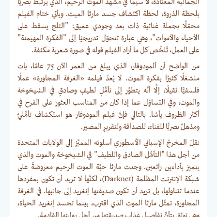
الجمالية المعتادة، لا سيما في مشهد الموت الرحيم، الذي يرتبط بصريًا
بلحظة الذروة، لحظة اكتشاف جسد مارثا الميت. ويأتي ختام الفيلم
محمّلًا بجملة غنائية ذات بعد وجودي عميق: "الثلج يسقط على
الأحياء والأموات"، وهي عبارة تتحوّل تدريجيًا إلى "الفكرة المهيمنة"
على العمل، تُلخّص كل ما أراد الفيلم قوله في صورة شعرية مكثفة.
من الواضح أن ألمودوفار، الذي يبلغ من العمر الآن 75 عامًا، بات
منشغلًا كثيرًا بفكرة الموت. لا يُعدّ فيلمه «الغرفة المجاورة» عملًا
فلسفيًّا ثقيلًا، إلَّا أنَّه يتطوَّر إلى تأمُّلٍ لطيفٍ وصادقٍ في الشيخوخة
والموت، وفي التساؤل عما إذا كان من المناسب العثور على الفرح في
أكثر الظروف يأسًا. بالتالي فإنَّ فيلم ألمودوفار هو استكشاف تأمُّليٌ
ومذهلٌ بصريًّا للفناء، للصداقة ولتقريرِ المصير.
نقلَ المخرجُ الإسباني الأسطوري أسلوبَه المميَّز إلى الولايات المتحدة
من أجل هذا "التأمُّل الصادق واللطيف" في الشيخوخة والموت والذي
يتميز بأداءين رائعين. وجدت مارثا حبَّة الموت الرحيم معروضةً على
شبكة الإنترنت المظلمة (Darknet)، لكنَّها لا تريد أن تكون بمفردها
عندما تتناولها، بل تريد أن تكون صديقتها إنغريد إلى جانبها. في الغرفة
المجاورة، تمثّل مارثا الموت الذي اقترب، بينما تجسد إنغريد الحياة،
وهي توثق بتأنٍّ تفاصيل عذاب صديقتها من أجل روايتها القادمة.