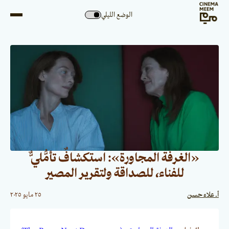
الوضع الليلي
«الغرفة المجاورة»: استكشافٌ تأمُّليٌّ
للفناء، للصداقة ولتقرير المصير
أ. علاء حسن
٢٥ مايو ٢٠٢٥