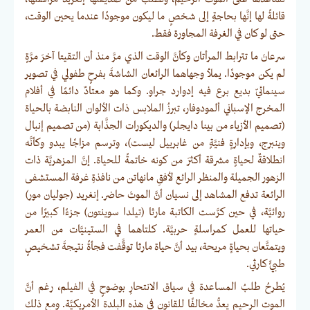
قائلةً لها إنَّها بحاجةٍ إلى شخصٍ ما ليكون موجودًا عندما يحين الوقت،
حتى لو كان في الغرفة المجاورة فقط.
سرعانَ ما تترابط المرأتان وكأنَّ الوقت الذي مرَّ منذ أن التقيتا آخرَ مرَّةٍ
لم يكن موجودًا. يملأ وجهاهما الرائعان الشاشةَ بفرحٍ طفولي في تصوير
سينمائيّ بديع برع فيه إدوارد جراو. وكما هو معتادٌ دائمًا في أفلام
المخرج الإسباني ألمودوفار، تبرزُ الملابس ذات الألوان النابضة بالحياة
(تصميم الأزياء من بينا دايجلر) والديكورات الجذَّابة (من تصميم إنبال
وينبرج، وبإدارةٍ فنيَّةٍ من غابرييل ليست)، وترسم مزاجًا يبدو وكأنَّه
انطلاقةٌ لحياةٍ مشرقة أكثرَ من كونه خاتمةً للحياة. إنَّ المزهريَّة ذات
الزهور الجميلة والمنظر الرائع لأفقِ مانهاتن من نافذةِ غرفة المستشفى
الرائعة تدفع المشاهد إلى نسيان أنَّ الموتَ حاضر. إنغريد (جوليان مور)
روائيَّة، في حين كرَّست الكاتبة مارثا (تيلدا سوينتون) جزءًا كبيرًا من
حياتها للعمل كمراسلةٍ حربيَّة. كلتاهما في الستينيَّات من العمر
ويتمتَّعان بحياةٍ مريحة، بيد أنَّ حياة مارثا توقَّفت فجأةً نتيجةَ تشخيصٍ
طبيٍّ كارثي.
يُطرحُ طلبُ المساعدة في سياق الانتحارِ بوضوحٍ في الفيلم، رغم أنَّ
الموت الرحيم يعدُّ مخالفًا للقانون في هذه البلدة الأمريكيَّة. ومع ذلك