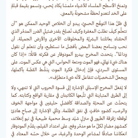
وتمنحُ الأسطح الملساء للأشياء ملمسًا يكاد يُحس، وتسمو بقيمةِ قبلةٍ
على الخد لتغدو لحظةً مشحونةً بالمعنى.
في ظلَّ هذا التوهُّج الحسيِّ، يبدو أن الخلاص الوحيد الممكن هو "أن
نتعلَّم كيفَ نطلبُ المغفرة وكيف نُصلِحُ بقدر ضئيلٍ الضرر المدمِّر الذي
ألحقناه بعائلتنا البشريَّة والمخلوقات الأخرى والأرض الجميلة. أن
نحب ونسامح بعضنا البعض بأفضل ما نستطيع، وأن نتعلم أن نقول
وداعًا". يتحدث المخرج بيدرو ألمودوفار عن فكرته قائلًا: «إذا كان
هناك شيءٌ نهائي، فهو الموت ومتعة الحواس، التي هي عكس الموت. على
المستوى السردي، فإنَّ إدخال فكرة الموت ينشِّط القصَّة بأكملها،
ويجعلُ الشخصيَّات تتفاعل لأنَّه شيءٌ متطرِّف».
لا يُفغلُ المخرج الإسباني الإشارة إلى قسوة الحروب التي لا تنتهي، ولا
إلى الطرق المتباينة التي تتَّبعها الكاتبتان في مقاربة الواقع وكتابته. كما
يتحدَّث عن المحبَّة والصداقة كأفضلِ حليفين في مواجهة الخوف
والرعب، كضوءٍ خافتٍ في نفق الظلمة. وتأتي الإشارة إلى صباحٍ هادئ
تُوقظه زقزقة الطيور في منزلٍ شيّد وسط محمية طبيعية في نيو إنغلاند،
كمشهدٍ مضادٍ لكلِّ ما هو مدمِّر وفج. على امتداد الفيلم، يقدِّم ألمودوفار
انعكاسًا صادقًا لمشاعرِ الوحدة والرغبة، من خلال حسِّه المعتاد في