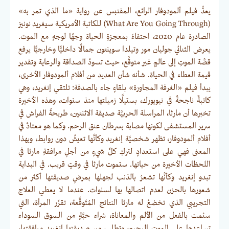
يعدُّ فيلم ألمودوفار الرائع، المقتبس عن رواية «ما الذي تمر به»
(What Are You Going Through) للكاتبة الأمريكية سيغريد نونيز
الصادرة عام 2020، احتفاءً بمعجزةِ الحياة وجهًا لوجهٍ مع الموت.
يعرض الثنائي جوليان مور وتيلدا سوينتون جمالًا داخليًّا وخارجيًّا يرفع
قصَّة الموتِ إلى عالمٍ غير متوقَّع، حيث تسودُ الصداقة والرعاية وتقدير
قيمة العطاء في الحياة. شأنه شأن العديد من أفلام ألمودوفار الأخرى،
يبدأ فيلم «الغرفة المجاورة» بلقاءٍ جاء بالصدفة: تلتقي إنغريد، وهي
كاتبةٌ ناجحةٌ في نيويورك، بستيلَّا زميلتها منذ سنوات، وهذه الأخيرة
تخبرها أن مارثا، المراسلة الحربيَّة صديقة الاثنتين، طريحةُ الفراش في
سرير المستشفى لكونها مصابة بسرطان عنق الرحم. وكما هو معتادٌ في
أفلام ألمودوفار، تظهر شخصيَّة إنغريد وكأنَّها تعيشُ دون روابط، وبهذا
المعنى فهي على استعدادٍ لتركِ كلِّ شيءٍ من أجلِ مرافقةِ مارثا في
اللحظات الأخيرة من حياتها. ستموت مارثا في وقتٍ قريب. في البداية
تبدو إنغريد وكأنَّها تشعرُ بالذنب لجهلها بمرضِ صديقتها أكثر من
شعورها بالحزن لعدم اتصالها بها لسنوات. عندما لا يعطي العلاج
التجريبي الذي تخضعُ له مارثا النتائج المُتَوقَّعة، تقرِّر المرأة، التي
سئمت بالفعل من الألم والمعاناة، شراء حبَّةٍ من السوق السوداء
تساعدها على الموت الرحيم، وتطلب من صديقتها إنغريد مرافقتها،