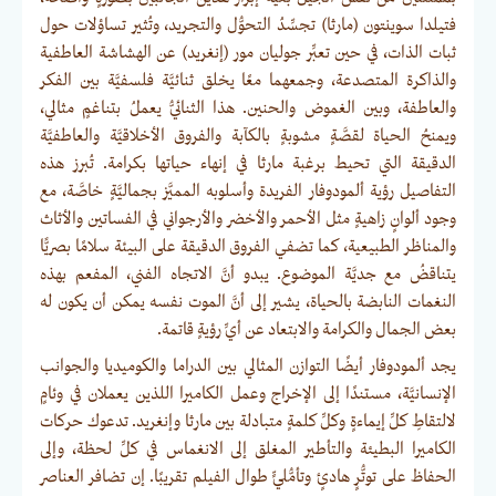
فتيلدا سوينتون (مارثا) تجسِّدُ التحوُّل والتجريد، وتُثير تساؤلات حول
ثبات الذات، في حين تعبِّر جوليان مور (إنغريد) عن الهشاشة العاطفية
والذاكرة المتصدعة، وجمعهما معًا يخلق ثنائيَّة فلسفيَّة بين الفكر
والعاطفة، وبين الغموض والحنين. هذا الثنائيُّ يعملُ بتناغمٍ مثالي،
ويمنحُ الحياة لقصَّةٍ مشوبةٍ بالكآبة والفروق الأخلاقيَّة والعاطفيَّة
الدقيقة التي تحيط برغبة مارثا في إنهاء حياتها بكرامة. تُبرز هذه
التفاصيل رؤية ألمودوفار الفريدة وأسلوبه المميَّز بجماليَّةٍ خاصَّة، مع
وجود ألوانٍ زاهيةٍ مثل الأحمر والأخضر والأرجواني في الفساتين والأثاث
والمناظر الطبيعية، كما تضفي الفروق الدقيقة على البيئة سلامًا بصريًّا
يتناقضُ مع جديَّة الموضوع. يبدو أنَّ الاتجاه الفني، المفعم بهذه
النغمات النابضة بالحياة، يشير إلى أنَّ الموت نفسه يمكن أن يكون له
بعض الجمال والكرامة والابتعاد عن أيِّ رؤيةٍ قاتمة.
يجد ألمودوفار أيضًا التوازن المثالي بين الدراما والكوميديا والجوانب
الإنسانيَّة، مستندًا إلى الإخراج وعمل الكاميرا اللذين يعملان في وئامٍ
لالتقاطِ كلِّ إيماءةٍ وكلِّ كلمةٍ متبادلة بين مارثا وإنغريد. تدعوك حركات
الكاميرا البطيئة والتأطير المغلق إلى الانغماس في كلِّ لحظة، وإلى
الحفاظ على توتُّرٍ هادئٍ وتأمُّليٍّ طوال الفيلم تقريبًا. إن تضافر العناصر