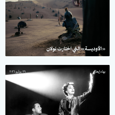
«الأوديسة» التي اختارت نولان
بهاء إيعالي
٢٩ يوليو ٢٠٢٦