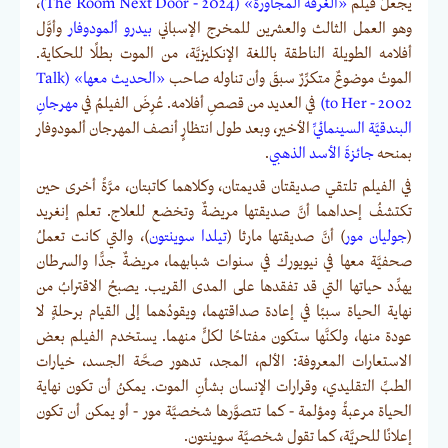
يجعلُ فيلم
«الغرفة المجاورة» (The Room Next Door - 2024)
،
وهو العمل الثالث والعشرين للمخرج الإسباني
بيدرو ألمودوفار
وأوَّل
أفلامه الطويلة الناطقة باللغة الإنكليزيَّة، من الموت بطلًا للحكاية.
الموتُ موضوعٌ متكرِّرٌ سبقَ وأن تناوله صاحب
«الحديث معها» (Talk
to Her - 2002)
في العديد من قصصِ أفلامه. عُرِضَ الفيلمُ في
مهرجانِ
البندقيَّة السينمائيِّ
الأخير، وبعد طول انتظارٍ أنصف المهرجان ألمودوفار
بمنحه
جائزةَ الأسد الذهبي
.
في الفيلم تلتقي صديقتان قديمتان، وكلاهما كاتبتان، مرَّةً أخرى حين
تكتشفُ إحداهما أنَّ صديقتها مريضةٌ وتخضع للعلاج. تعلم إنغريد
(
جوليان مور
) أنَّ صديقتها مارثا (
تيلدا سوينتون
)، والتي كانت تعملُ
صحفيَّة معها في نيويورك في سنوات شبابهما، مريضةٌ جدًّا والسرطان
يهدِّد حياتها التي قد تفقدها على المدى القريب. يصبحُ الاقترابُ من
نهاية الحياة سببًا في إعادة صداقتهما، ويقودُهما إلى القيام برحلةٍ لا
عودة منها، ولكنَّها ستكون مفتاحًا لكلٍّ منهما. يستخدم الفيلم بعض
الاستعارات المعروفة: الألم، المجد، تدهور صحَّة الجسد، خيارات
الطبِّ التقليدي، وقرارات الإنسان بشأنِ الموت. يمكنُ أن تكون نهاية
الحياة مرعبةً ومؤلمة - كما تتصوَّرها شخصيَّة مور - أو يمكن أن تكون
إعلانًا للحريَّة، كما تقول شخصيَّة سوينتون.