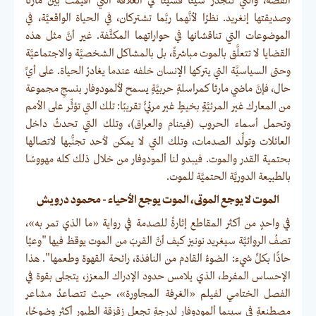
القصَّة، والتي تتجذر شيئًا فشيئًا في العلاقة التي أقيمت بين مارثا
وصديقتها إنغريد. نظرًا لأنَّهما ربَّما تشتركان، في الحياة الواقعيَّة، في
الموضوعات التي تناقشانها في حواراتهما المكثَّفة. غير أنَّ مثل هذه
القضايا لا تتعلَّق بالموت مباشرةً، بل بالمشاكل الشخصيَّة والاجتماعيَّة
وحتى السياسيَّة التي يتركها الإنسان خلفه عندما يغادرُ الحياة. على أيِّ
حال، فإنَّ ماضي مارثا كمراسلةٍ حربيَّةٍ يسمح لألمودوفار بنسجِ مجموعة
من المعارك غير المرئيَّةٍ بخيطٍ غير مرئيٍّ تقريبًا: تلك التي تؤثِّر على الأمم
وتحمل أسماء الحروب (فيتنام والعراق)، وتلك التي تحدثُ داخل
العائلات وتولِّد الصدمات، وتلك التي لا يمكن لأحد تجنُّبها لاتصالها
بحتمية القدر والموت. فيبدو لنا ألمودوفار من خلال ذلك كله مهووسًا
بالطبيعة الدوريَّة الحتميَّة للموت.
الموت لا يوجع الموتى، الموت يوجع الأحياء - محمود درويش
في واحدٍ من أكثر المقاطع إثارةً للصدمة في رواية «ما الذي تمر به»،
تصفُ الروائيَّة سيغريد نونيز كيف أنَّ القربَ من الموت يوقظ فيها "وعيًا
حادًّا بكلِّ شيء: الضوءُ القادم من النافذة، رائحة القهوة وطعمها". هذا
الإحساس المفرط، الذي يلامس حدود الإدراك المعزز، يتجلى بقوة في
الفصل الختامي لفيلم «الغرفة المجاورة»، حيث تتصاعدُ مشاعر
مصطنعةٍ في سينما ألمودوفار لدرجةٍ تجعل زقزقة الطيور أكثر وضوحًا،