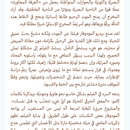
البصريَّة واللونيَّة والحوارات المتواطئة يجعل من «الغرفة المجاورة»
عملًا قويًا من الناحية البصريَّة ومؤثرًا من الناحية العاطفيَّة. وقد أراد
المخرج أن يمنح الموت الرحيم طابعًا إنسانيًا، ونجح في التقاط هذه
الدقَّة برقَّةٍ ورهافة، وهو أمر يُعدُّ المخرج الإسبانيُّ خبيرًا مطلقًا فيه.
لقد صنع بيدرو ألمودوفار فيلمًا عن الموت، ولكنه مشبعٌ بحبٍّ عميقٍ
للحياة. ومع ذلك فإنَّ القدرة على الرحيل بكرامة، دون معاناة المريض
أو محبِّيه، هو شيء يستحقُّ التأمل. يستندُ الفيلم إلى مشكلةٍ تمسُّ
الجميع، ولهذا السبب يسهُل التماهي مع ما يقوله، بأسلوبه المعتاد
وصوره المرئيَّة، وإن بنغمةٍ لونيَّةٍ مختلفةٍ قليلًا: زاهية، لكنَّها أكثر برودةً
وهدوءًا، في قرار ينسجمُ تمامًا مع ما يُروى ويُعرض. بصريًّا يتمُّ دراسة
الإطارات بعناية، حيث تنضمُّ إلى الشخصيَّات وتفصِلها، وتتغير وفقًا
للموقف مثيرة مشاعر تتأرجح بين الخفة والقسوة.
يتجه السرد في الفيلم بشكلٍ حاسمٍ نحو هاويةٍ وجوديَّة، ويذكرنا بكلمات
كامو: «المعنى الحرفي للحياة هو أيُّ شيءٍ تتجنَّب به قتل نفسك».
والمشروع جريءٌ للغاية لدرجة أنَّه ليس من المستغرب أن يواجه
ألمودوفار بعض النكسات على طول الطريق. في بداية الفيلم، تظهرُ
ذكريات الماضي في حياة شخصيَّة مارثا مثل الأغصان التي تطمس جذع