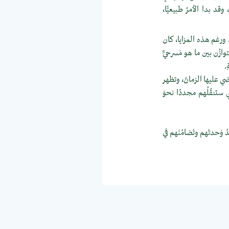
قد بدا الأمرُ طبيعيًّا،
ه. ورغم هذه المزايا، كان
ازُن بين ما هو مَسرحيٌّ
.
ضي عليها الزمانُ، وتظهر
ي ستنقُلُهم مجددًا نحوَ
 وَحدتَهم وتَضامُنَهم في