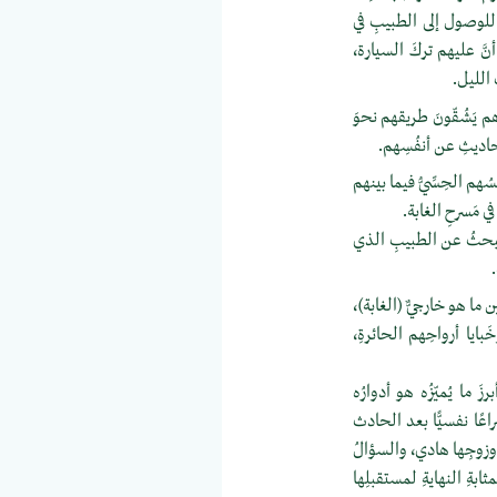
 للوصول إلى الطبيبِ في
أنَّ عليهم تركَ السيارة،
 الليل.
 وهم يَشُقّونَ طريقهم نحوَ
لأحاديثِ عن أنفُسِهم.
سُهم الحِسِّيُّ فيما بينهم
ي مَسرحِ الغابة.
البحثُ عن الطبيبِ الذي
ما هو خارجيٌّ (الغابة)،
ايا أرواحِهم الحائرةِ،
َ ما يُميّزُه هو أدوارُه
عًا نفسيًّا بعد الحادث
ِّ وزوجِها هادي، والسؤالُ
ةِ النهايةِ لمستقبلِها