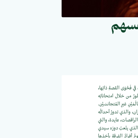
فسهم
 في فَحْوَى القصةِ ذاتِها،
بلورُ من خلال امتحاناتِه
يْنِ غيرِ المُتجانسَيْن.
، والذي تدورُ أحداثُه
 الراقصات، عايدة، والتي
والذي يلعبُ دورَه سيدي
أفرادُ الفرقةِ بأخذِها