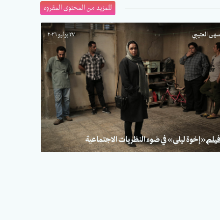
للمزيد من المحتوى المقروء
هى العتيبي
٢٧ يوليو ٢٠٢٦
يلم «إخوة ليلى» في ضوء النظريات الاجتماعية