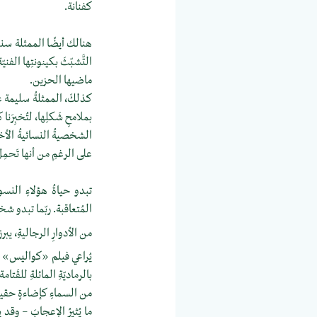
كفنانة.
هنالك أيضًا الممثلة سندس
التَّشبّثَ بكينونتِها الفن
ماضيها الحزين.
كذلكَ، الممثلةُ سليمة عبد 
بملامحِ شَكلِها، لتُخبِرَنا
الشخصيةُ النسائيةُ الأخي
على الرغمِ من أنها تَحمِل
تبدو حياةُ هؤلاءِ النسوة
المُتعاقبة. ربّما تبدو 
من الأدوارِ الرجاليةِ، ي
يُراعي فيلم «كواليس» قَسو
بالرماديّةِ المائلةِ للقَت
من السماءِ كإضاءةٍ حقيقيّ
ما يُثيرُ الإعجابَ – وقد 