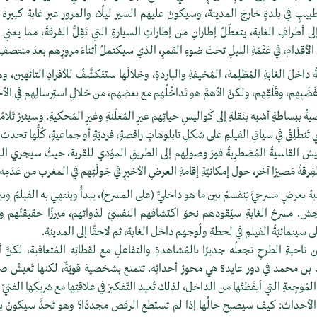
طبيبٍ في بلدةٍ خارجَ المدينة، وسيكونُ عليهم السير ليلًا، والمرور عبر غابة كبيرة
ى أطرافِ الغابة، يتعطّلُ إطارانِ من إطاراتِ السيارةِ التي تَقِلُّ الفرقةَ، مما يعني 
 الأقدام، في عَتْمَةِ الليلِ تحتَ ضوءِ القمرِ، الذي سيكتملُ أثناءَ مرورِهم بعدَ منتصفِ
لةُ داخلَ الغابةِ المُظلِمة، المُخيفةِ والباردةِ، وخِلالَها ستتَكشَّفُ للأفرادِ التائهين،
م، غَضَبِهم، وقَلَقِهم، ولكنَّ الأهمَّ هو تَداخُلُهم مع بعضِهم، من خلالِ استِرسالِهم في ا
ببساطةٍ أشبه بنَقلةٍ إلى كَواليسِ حياتِهم غيرِ المُعلَنةِ وغيرِ المَحكيةِ. وسيثيرُ تَلامُ
َنطَلِقُ في سياقِ الفيلمِ على شكلِ تابلوهاتٍ راقصةٍ، فرديّةٍ أو جماعيةٍ، كُلُّها تحدث ف
اسيسُ القاسيةُ المُضطرِبةُ فورَ وصولِهم إلى الطريقِ المؤدي للقرية، حيثُ سيجري 
فِرقةُ مَصيرًا آخر، حول إمكانيّةِ إقامةِ العرضِ الأخيرِ في جَولَتِهم في المغرب من عَدَمِه.
بعرضٍ مسرحيٍّ يَنقسمُ بين ما هو داخليٌّ (على المسرح)، يبدأُ وينتهي به الفيلمُ وبين 
حِش. مسرحُ الغابةِ سيَقودهم نحوَ اكتشافهم النفسيّ لذواتهم، مبرزًا حقيقتُهم وخَب
جلى سينمائيّةُ الفيلمِ في لحظةِ ولُوجهم داخل الغابة، ثم لاحقًا إلى المدينة.
ن ناحيةِ الطرحِ تجعلُه جديرًا بالمُشاهدةِ والتفاعلِ مع لقطاتِه المُتعاقبة، لكنَّ أبرز
ف بن محمد في دور عايدة هي محورُ أحداثِه. تتمتع بشخصية قويّةٌ، لكنها تَعيشُ صرا
المُوجِعةِ التي أيقَظتْها من الداخل، لذلك تُعيد التّفكيرَ في علاقتِها مع شريكِها الفني
 الأحداث: كيف سيصبح حالُها إذا لم تستطع الرقص مجددًا؟ وهو تَحدٍّ سيكونُ بمثاب