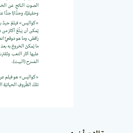
الصوتِ الناتجِ عن الحَرَ
وحقيقيًّا، وجذّابًا جدًّا
«كواليس» فيلمٌ جيدٌ بمقوم
يُمكن أن يَبلُغَ أكثرَ م
راقصٌ، وما هو مَوقعيٌّ انطب
ما يُمكنُ الخروجُ به بعد
عليها آثار التعب وتَقترب
المَسرح (البيت).
«كواليس» هو فيلم عن عنادِ
تلكَ الظّروفِ الحياتيّةِ 