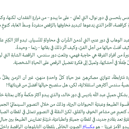
 بلحسن في دور نوال، التي تُعاني – على ما يبدو – من مَرارةٍ الفقدان، لكنها، وكما
يّةِ كراقصة، الأمرُ الذي يَدعوها لتبديدِ مَخاوفِها بالرَّقصِ منفردةً وسطَ الغابة، كنوعٍ م
الوهاب في دور عنبر، التي تُدمنُ الشَّرابَ في محاولةٍ للنّسيان. تبدو آثارُ الكِبَرِ عليها
 كيف أفنتْ حياتَها من أجلِ الفنِّ، وكيف أثّرَ ذلكَ في بقائها – ربّما – وحيدةً.
رةُ من أفرادِ الفرقة هي حاجِبة فهمي، وتلعبُ دور سندس، الراقصة الشابةِ التي تُري
ُ طِفلًا في أَحشائِها، وتَميلُ إلى فكرةِ تفضيلِ الرقصِ على الحياةِ الشخصيّة.
 مُترابطةً، تتوازي مصائرِهِنّ عبرَ حياةِ كلٍّ واحدةٍ منهنّ، غير أن الزمنَ يظلُّ هو
شخصيةُ سندس أكثرهن استقلاليّة، لكن، هل ستصبح حياتُها أفضلَ من قريناتِها؟!
برز بشكلٍ جميلٍ عبد الله باديس في دور خالد، والذي يبدو أكثرَ حِكمةً وكان بمثابة 
ةَ الطبيعةِ وعبثيّةَ الحيواناتِ البريّة، وذلكَ من خلالِ التصويرِ السينمائيِّ الجميل. 
امة، كتعبيرٍ عن مشاعرِ الخوفِ والقلق، لكنَّ النقلةَ في التصويرِ تتمثل في لقطاتِ الصباح، حي
ةٍ تعد بقادمِ جديد، في لقطاتٍ جميلةٍ وانطباعيّة، مُبَيِّنَةٍ تضاريسَ الطبيعةِ بينَ جبا
يبدو الأمرُ غريبًا – هو
مِكساجُ
الصوتِ الخاصُّ بلقطاتِ التابلوهاتِ الراقصةِ داخلَ ال