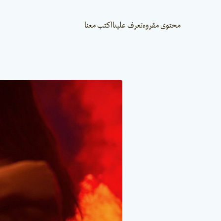
محتوى مقروء
تعرف علينا
اكتب معنا