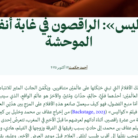
يس»: الراقصون في غابة أن
الموحشة
أحمد حكمت
١٢ أكتوبر ٢٠٢٥
لكَ الأفلامُ التي تبني حَبْكَتَها على عالَمَيْن متنافرين. ويَكْمُنُ الجانبُ المثير للانتباه
الَمَيْن: أحدُهما فنّيٌّ، حالِمٌ، جذّابٌ ومُثيرٌ، والآخرُ هو عالَمُ الواقعِ، الذي سيت
 أمّا منبع الفضول، فهو كيفَ سيعملُ صانعو هذهِ الأفلامِ على المزجِ بين هذَيْنِ العالَمَ
 فيلمُ «كواليس» (
Backstage, 2023
) من إخراجِ عفاف بن محمد وخليل بن كيران
نة من عشرةِ راقصين. أثناءَ أدائهم لعرضهم ما قبلَ الأخيرِ في المغرب، تتعرضُ إحدى
فيلم عفاف بن محمد، إلى حادثٍ بسبب رفيقِها في الفرقة وزوجِها في الفيلم، هادي، 
وجب نقلَها إلى أقربِ طبيبٍ لتلقي العلاج قبلَ موعدِ العرضِ الأخير. وعليهِ، يقومُ 