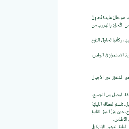
 هو حالُ عايدة تُحاوِلُ
ن التَّجرُّدِ والهروبِ من
، وكأنها تُحاولُ البَوْحَ
دُ الاستمرارَ في الرقص،
 المُتغيّرَ عبر الأجيال
حَلقة الوصل بين الجميع.
تتّسمُ لقطاتُه الليليّةُ
نَ يَبرُزُ النورُ القادمُ
لِ الأطلس.
غابة. تتجلى الإثارةُ في