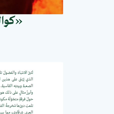
«كوال
تُثيرُ الانتباهَ والفضولَ ت
الذي يُبْنَى على هذين الع
الصعبةِ وبيئتِه القاسيةِ.
وأبرزُ مثالٍ على ذلك هو
حولَ فرقةٍ متجَوّلَة مكو
تلعبُ دورَها مُخرجةُ ال
العربي شرقَاوي، مما يست