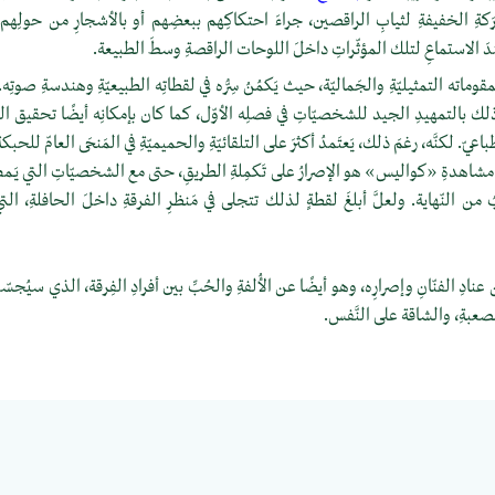
كةِ الخفيفةِ لثيابِ الراقصين، جراءَ احتكاكِهم ببعضِهم أو بالأشجارِ من حولِهم، و
 عندَ الاستماعِ لتلك المؤثّراتِ داخلَ اللوحات الراقصةِ وسطَ الطبيعة.
اته التمثيليّةِ والجَماليّة، حيث يَكمُنُ سِرُّه في لقطاتِه الطبيعيّةِ وهندسةِ صوتِ
ن ذلك بالتمهيدِ الجيد للشخصيّاتِ في فصلِه الأوّل، كما كان بإمكانِه أيضًا تحقيق التو
اعيّ. لكنَّه، رغمَ ذلك، يَعتَمدُ أكثرَ على التلقائيّةِ والحميميّةِ في المَنحَى العامّ للحبكةِ
َ مشاهدةِ «كواليس» هو الإصرارُ على تَكمِلةِ الطريقِ، حتى مع الشخصيّاتِ التي يَـم
ُ من النّهاية. ولعلَّ أبلغَ لقطةٍ لذلك تتجلى في مَنظرِ الفرقةِ داخلَ الحافلةِ، الت
 الفنّانِ وإصرارِه، وهو أيضًا عن الأُلفةِ والحُبِّ بين أفرادِ الفِرقة، الذي سيُجسّدُ
الصعبةِ، والشاقة على النَّفس.