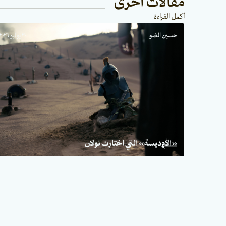
مقالات أخرى
أكمل القراءة
حسين الضو
٣٠ يوليو ٢٠٢٦
«الأوديسة» التي اختارت نولان