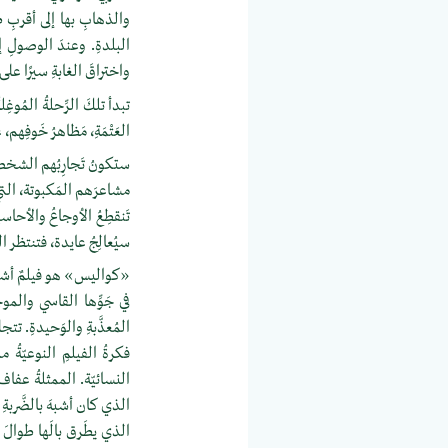
والذهابِ بها إلى أقربِ 
البلدةِ. وعندَ الوصولِ إل
واختراقَ الغابةِ سيرًا على
تبدأ تلكَ الرِّحلةُ المُوغِ
العَتْمَةِ، مَظاهرُ خَوفِه
ستكونُ تَجارِبُهم الشخصيةُ 
مشاعرَهم المَكبوتة، التي ت
تَنقطِعُ الأوجاعُ والأح
سيُعالِجُ عايدة، فتنتظر ال
«كواليس» هو فيلمٌ أشبهُ 
في جَوِّها القاسي والمو
المُعذَّبةِ والوَحيدةِ. تت
فكرةُ الفيلمِ النوعيّةُ م
النسائيّة. الممثلةُ عفا
الذي كان أشبهَ بالضَّربةِ 
الذي يطَرق بالَها طوالَ