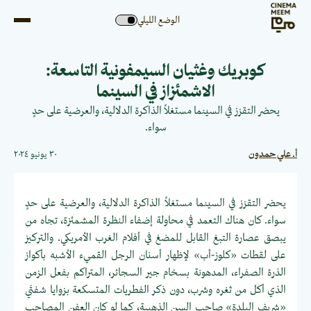
الوضع الليلي
كوبريك وغثيان السيمفونية التاسعة:
الاشمئزاز في السينما
يحضر التقزز في السينما مستغلاً الذاكرة الدلالية، والعرضية على حدٍ
سواء.
أ. علي حمدون
٣٠ يونيو ٢٠٢٤
يحضر التقزز في السينما مستغلاً الذاكرة الدلالية، والعرضية على حدٍ
سواء. كان هناك التعمد في محاولة إضفاء النظرة المشمئزة، تجاه من
يبصق عصارة التبغ القابل للمضغ في أفلام الغرب الأمريكي. والتركيز
على لقطات «كلوز-أب» لإظهار أسنان الرجل القميء الأشبه بأكواز
الذرة الصفراء، المدهونة بسخام جير السجائر، المتراكم بفعل الزمن
الذي أكل من ثغره وشرب، دون ذكر الفطريات المتسكعة بزوايا شفتَي
«شريف البلدة» صاحب السن الذهبية، كما لو كان العفن المصاحب