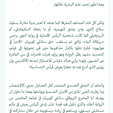
وهذا تطور تحمد عليه البشرية خالقها.
ولكن كل تلك المَشاهد المقرفة كما نعتقد لا تُعتبر شيئًا مقارنةً بسلوك
سِفَاح القربى ومَن يعتنق البهيمية، أو ما يفعله النيكروفيلي، أو
البيدوفيلي كما كانت شخصية أليكس الأصلية في رواية أنتوني برجس
«برتقالة آلية»، والتي لم يستطب حتى ستانلي كوبريك -الأجرأ في
هوليوود- فكرة نقلها بكامل حذافيرها حين قرر تحويلها إلى فيلم،
كتجسيد مشهد بطل الرواية وهو يراود فتيات قاصرات في سن العاشرة
عن أنفسهن. ولهذا برأيي هناك مقياس للاشمئزاز ابتدعه الأكاديمي بول
روزين الذي أدرج فيه 32 عنصرًا بغرض قياس الحساسية!
وأعتقد أن التجني الجسدي المتصدر لكل الجداول بعيني، كالاغتصاب
وما يقاربه، أتعس بكثير من الأدران الجسدية وبواعثها، وهذا ما حاول أن
يوصله لنا المخرج البريطاني ستانلي كوبريك في فيلمه المقتبس من
الرواية أعلاه، والذي تناول فيه قصة شاب يُدعى أليكس يعيش في عالم
مستقبلي ديستوبي، ويساهم في زيادة ديستوبيته من خلال مشاركته في