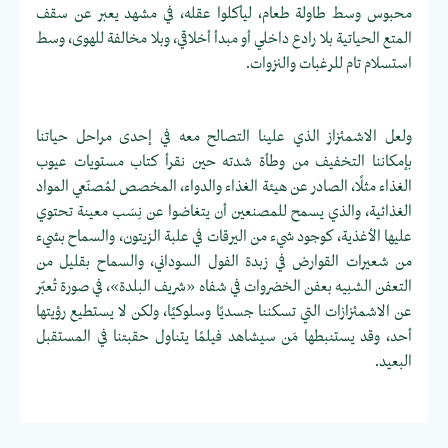
محبوس وسط طاولة طعام، ليأكلوا عقله، في مشهد يعبر عن سقف
المتع الحياتية بلا رادع داخلي أو مبدأ أخلاقي، وبلا مخالفة للهوى، وسط
استسلام تام للرغبات والنزوات.
ولعل الاشمئزاز الذي علينا التصالح معه في إحدى مراحل حياتنا
بإمكاننا التخفيف من وطأة شدته حين نقرأ كتاب مستويات عيوب
الغذاء مثلًا، الصادر عن هيئة الغذاء والدواء، المخصص لمُصنّعي المواد
الغذائية، والذي يسمح للمصنعين أن يتغاضوا عن نِسَب معينة تحتوي
عليها الأغذية، كوجود شيء من اليرقات في علبة الزيتون، والسماح بشيء
من شعيرات القوارض في زبدة الفول السوداني، والسماح بقليل من
التعفن الشبيه بعفن الخضروات في شفاه «شريف البلدة»، في صورة تُعبّر
عن الاشمئزازات التي تسكننا جسديًا وسلوكيًا، ولكن لا يستطيع رؤيتها
أحد، وقد يستنبطها مَن سيشاهد فيلمًا يتناول حقبتنا في المستقبل
البعيد.