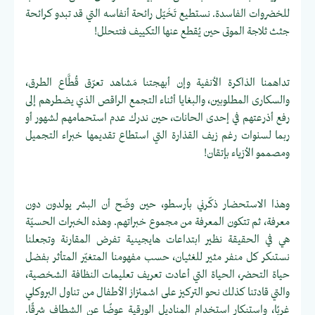
للخضروات الفاسدة. نستطيع تَخَيّل رائحة أنفاسه التي قد تبدو كرائحة
جثث ثلاجة الموتى حين يُقطع عنها التكييف فتتحلل!
تداهمنا الذاكرة الأنفية وإن أبهجتنا مَشاهد تعرّق قُطَّاع الطرق،
والسكارى المطلوبين، والبغايا أثناء التجمع الراقص الذي يضطرهم إلى
رفع أذرعتهم في إحدى الحانات، حين ندرك عدم استحمامهم لشهور أو
ربما لسنوات رغم زيف القذارة التي استطاع تقديمها خبراء التجميل
ومصممو الأزياء بإتقان!
وهذا الاستحضار ذكّرني بأرسطو، حين وضّح أن البشر يولدون دون
معرفة، ثم تتكون المعرفة من مجموع خبراتهم. وهذه الخبرات الحسيّة
هي في الحقيقة نظير ابتداعات هايجينية تفرض المقارنة وتجعلنا
نستنكر كل منفر مثير للغثيان، حسب مفهومنا المتغيّر المتأثر بفضل
حياة التحضر، الحياة التي أعادت تعريف تعليمات النظافة الشخصية،
والتي قادتنا كذلك نحو التركيز على اشمئزاز الأطفال من تناول البروكلي
غربًا، واستنكار استخدام المناديل الورقية عوضًا عن الشطاف شرقًا.