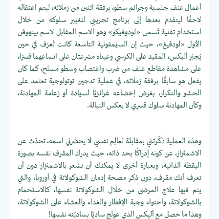
أعمال عنف جنسية وجرائم سطو، برفقة اثنين من زملائه، ليتم اعتقاله
لاحقًا ليتقدم بعدها إلى برنامج تجريبي لتغيير سلوكه من خلال
استخدام تقنية تُسمى «لودوفيكو» وهو الاسم المقابل لاسم بيتهوفن
الأول «لودفيغ»، حيث إن السيمفونية التاسعة كانت تُعزف في حين
يُجبَر أليكس، المقيد على الكرسي وعيناه مشرعتان على اتساعهما قسرًا،
على مشاهدة مقاطع عنف من ضرب واغتصاب وسطو مسلح، كما كان
يفعل هو سابقًا برفقة زملائه، في عملية تدجين توتولوجية تعتمد على
الحشو والتكرار، بغرض إخضاعه غرائزيًا لسيادة أو زعامة المهادنة،
وكأن المهادنة سلوك قسري لا يعكس النبالة.
وهذه العملية ذكّرتني بمقابلة لعالِم نفسي لا يحضرني اسمه، تحدّث عن
الاشمئزاز، عن كونه إدراكًا بحد ذاته، حيث يدرك المقرف نفسه بصورة
اليقظة الذاتية، وبعبارة أخرى لا يمكنك أن تشعر بالاشمئزاز دون أن
تعرف أنك مقرف، دون ذكر مصحة إدمان الشوكولاتة في أوروبا، والتي
يتم فيها علاج المرضى من خلال الشوكولاتة نفسها، كالاستحمام
بالشوكولاتة، واحتواء وجبة الإفطار والغداء والعشاء على الشوكولاتة،
وهذا ما حصل مع أليكس الذي عولج ساديًا بساديّته نفسها!