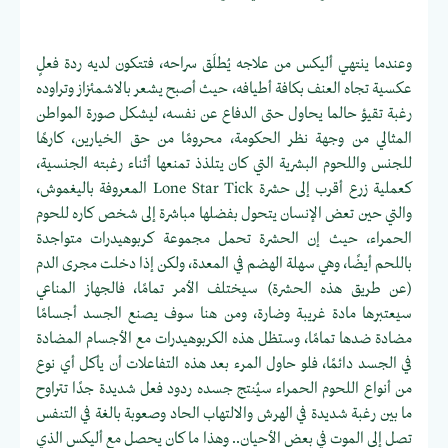
وعندما ينتهي أليكس من علاجه يُطلَق سراحه، فتتكون لديه ردة فعلٍ
عكسية تجاه العنف بكافة أطيافه، حيث أصبح يشعر بالاشمئزاز وتراوده
رغبة تقيؤ حالما يحاول حتى الدفاع عن نفسه، ليشكل صورة المواطن
المثالي من وجهة نظر الحكومة، محرومًا من حق الخيارين، كارهًا
للجنس واللحوم البشرية التي كان يتلذذ تمنعها أثناء رغبته الجنسية،
كعملية زرع أقرب إلى حشرة Lone Star Tick المعروفة باليغموش،
والتي حين تعض الإنسان يتحول بفضلها مباشرة إلى شخص كاره للحوم
الحمراء، حيث إن الحشرة تحمل مجموعة كربوهيدرات متواجدة
باللحم أيضًا، وهي سهلة الهضم في المعدة، ولكن إذا دخلت مجرى الدم
(عن طريق هذه الحشرة) سيختلف الأمر تمامًا، فالجهاز المناعي
سيعتبرها مادة غريبة وضارة، ومن هنا سوف يصنع الجسد أجسامًا
مضادة ضدها تمامًا، وستظل هذه الكربوهيدرات مع الأجسام المضادة
في الجسد دائمًا، فلو حاول المرء بعد هذه التفاعلات أن يأكل أي نوع
من أنواع اللحوم الحمراء سيُنتج جسده ردود فعل شديدة جدًا تتراوح
ما بين رغبة شديدة في الهرش والالتهاب الحاد وصعوبة بالغة في التنفس
تصل إلى الموت في بعض الأحيان.. وهذا ما كان يحصل مع أليكس الذي