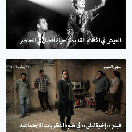
العيش في الأفلام القديمة لحياةٍ أفضل في الحاضر
سهى العتيبي
٢٧ يوليو ٢٠٢٦
فيلم «إخوة ليلى» في ضوء النظريات الاجتماعية