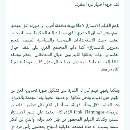
فقد حرية اختيار شرّه المقرف!
يقدّم الفيلم الاشمئزاز لاحقًا بهيئة مخففة أقرب إلى صورته التي نعيشها
اليوم، وفق السياق الحضري الذي توصلت إليه الحكومة بمسألة تحييد
العنف، حيث الاستخدامات الصحفية والسياسية الطفيفة لتعبير
«مثيرين للاشمئزاز» كما دأب المجتمع الغربي على لَفظه حيال
الفاسدين، وكما يطلقها الليبراليون حيال المحافظين. يحضر بوصفه
ثقافة إلغاء متبعة كما يحصل لدينا حيال مدوّن كَتَب تدوينة عنصرية
أثناء مراهقته.
وهكذا ينتهي فيلم كان له القدرة على تشكيل صورة تحذيرية تُعبّر عن
القِيَم حين تغيب، وتحل مكانها الوحشية الحيوانية، المهددة بالضياع،
وهو الفيلم الأقل وطأة تقززية، نسبةً إلى أفلام مثل «طيور الفلامنغو
الوردية» Pink Flamingos الذي كان يعتمد على عنصر الاستفزاز
المنفر، وكذلك الفيلم المحظور من قِبَل 40 دولة، والذي لن أذكر
اسمه، بسبب أنه قدّم مَشاهد حقيقية لسياح يحطمون رأس قرد حي