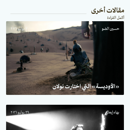
مقالات أخرى
أكمل القراءة
حسين الضو
٣٠ يوليو ٢٠٢٦
«الأوديسة» التي اختارت نولان
بهاء إيعالي
٢٩ يوليو ٢٠٢٦