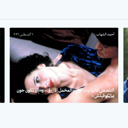
أحمد الشهاب
٦ أغسطس ٢٠٢٦
ح
التلصص كآلية بناء: بين «المخمل الأزرق» و«أن تكون جون
مالكوفيتش»
«