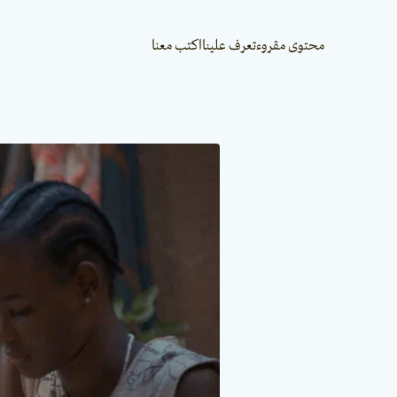
محتوى مقروء
تعرف علينا
اكتب معنا