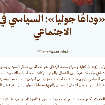
«وداعًا جوليا»: السياسي في
الاجتماعي
أ. رياض حمادي
١٤ نوفمبر ٢٠٢٣
موضوع فيلم «وداعًا جوليا» (2023)، كتابة وإخراج محمد كردفاني، هو العلاقة بين شمال السودان
ماعي وأحدثت شرخًا بين الشمال والجنوب وكانت أحد أسباب التصويت لصال
 السياسي يتوارى خلف قصة اجتماعية مؤثرة بين أسرتين: شمالية وجنوبية، وتحد
 الطيب والجميل لشمال السودان (الثري) وجوليا (سيران رياك) التي تمثل ا
لحدث الكبير.
يمهد الفيلم للمضمون السياسي بمُظاهرة للجنوبيين، على إثر اغت