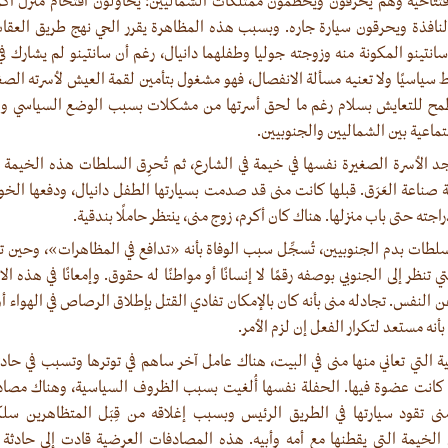
تاحية وهم يحرقون ويحطمون ممتلكات الشماليين: يحاولون اقتحام منزل أكرم
نافذة ويحرقون سيارة جاره. وبسبب هذه المظاهرة يقرر الحي نهج طريق العق
انتينو المكونة منه وزوجته جوليا وطفلهما دانيال، رغم أن سانتينو لم يشارك في 
سياسيًا ولا تعنيه مسألة الانفصال، فهو مشغول بتأمين لقمة العيش لأسرته الصغير
ح للتعايش بسلام رغم ما لحق أسرتها من مشكلات بسبب الوضع السياسي والت
ماعية بين الشماليين والجنوبيين.
 الأسرة الصغيرة نفسها في خيمة في الشارع، ثم تُحرِق السلطات هذه الخيمة بع
 صناعة العَرَق. قبلها كانت منى قد صدمت بسيارتها الطفل دانيال، ودفعها الخوف 
اجته حتى باب منزلها. هناك كان أكرم، زوج منى، ينتظر حاملًا بندقية.
سلطات بدم الجنوبيين، تُسجِّل سبب الوفاة بأنه «تدافع في المظاهرات»، وحين 
 تنظر إلى الجنوبي بوصفه رقمًا لا إنسانًا أو مواطنًا له حقوق. وإمعانًا في هذه ال
عن النفس. تجادله منى بأنه كان بالإمكان تفادي القتل بإطلاق الرصاص في الهواء أ
بأنه مستعد لتكرار الفعل إن لزم الأمر.
ية التي تعاني منها منى في البيت، هناك عامل آخر ساهم في توترها وتسبب في حاد
 كانت عضوة فيها. الحفلة نفسها أُلغيت بسبب الظروف السياسية، وهناك مصادف
ى تقود سيارتها في الطريق الرئيس وبسبب إغلاقه من قِبَل المتظاهرين سلك
لخيمة التي يقطنها مع أمه وأبيه. هذه المصادفات العرضية قادت إلى حادثة 