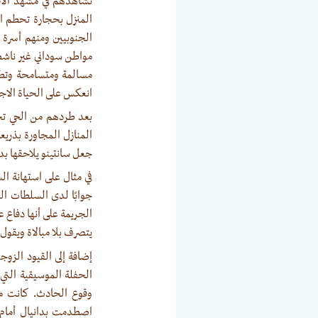
نشاهدهم في مشهد الافت
المنزل بحجارة تحطم ال
الجنوبيين ومنهم أسرة س
مواطن سوداني غير ناشط 
مسالمة ومتسامحة وتطم
انعكس على الحياة الاجت
بعد طردهم من الحي تجد
المنازل المجاورة بذريعة
جعل سانتينو يلاحقها بدر
في مثال على استهانة ال
جوابًا لدى السلطات التي
الجريمة على أنها دفاع 
يتصرف بلا مبالاة ويقول 
إضافة إلى القيود الزوج
الحفلة الموسيقية التي
وقوع الحادث. كانت من
اصطدمت بدانيال أمام ا