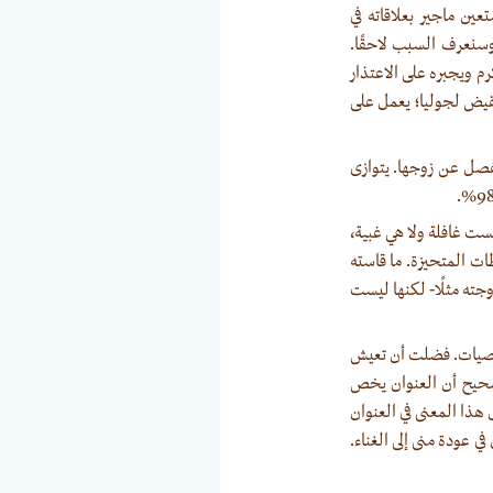
ين ماجير بعلاقاته في
وسنعرف السبب لاحقًا.
م ويجبره على الاعتذار
نقيض لجوليا؛ يعمل على
نفصل عن زوجها. يتوازى
ست غافلة ولا هي غبية،
ت المتحيزة. ما قاسته
جته مثلًا- لكنها ليست
شخصيات. فضلت أن تعيش
 صحيح أن العنوان يخص
 هذا المعنى في العنوان
عودة منى إلى الغناء.