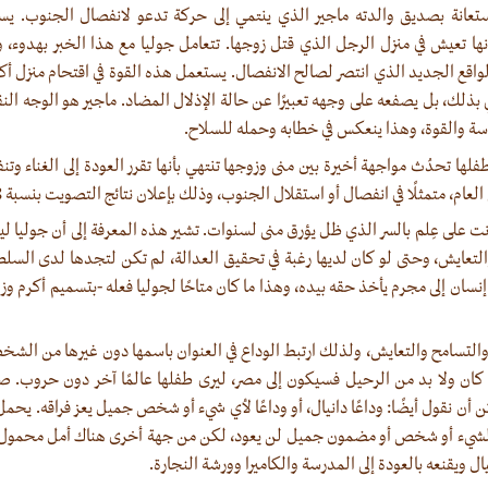
تعانة بصديق والدته ماجير الذي ينتمي إلى حركة تدعو لانفصال الجنوب. يستع
نها تعيش في منزل الرجل الذي قتل زوجها. تتعامل جوليا مع هذا الخبر بهدوء، 
لواقع الجديد الذي انتصر لصالح الانفصال. يستعمل هذه القوة في اقتحام منزل أكر
ي بذلك، بل يصفعه على وجهه تعبيرًا عن حالة الإذلال المضاد. ماجير هو الوجه ال
سة والقوة، وهذا ينعكس في خطابه وحمله للسلاح.
فلها تحدُث مواجهة أخيرة بين منى وزوجها تنتهي بأنها تقرر العودة إلى الغناء وت
م، متمثلًا في انفصال أو استقلال الجنوب، وذلك بإعلان نتائج التصويت بنسبة 98%.
انت على عِلم بالسر الذي ظل يؤرق منى لسنوات. تشير هذه المعرفة إلى أن جوليا لي
عايش، وحتى لو كان لديها رغبة في تحقيق العدالة، لم تكن لتجدها لدى السلطا
نسان إلى مجرم يأخذ حقه بيده، وهذا ما كان متاحًا لجوليا فعله -بتسميم أكرم وزو
 والتسامح والتعايش، ولذلك ارتبط الوداع في العنوان باسمها دون غيرها من ال
ن كان ولا بد من الرحيل فسيكون إلى مصر، ليرى طفلها عالمًا آخر دون حروب.
 أن نقول أيضًا: وداعًا دانيال، أو وداعًا لأي شيء أو شخص جميل يعز فراقه. يحمل
لشيء أو شخص أو مضمون جميل لن يعود، لكن من جهة أخرى هناك أمل محمول في 
ل ويقنعه بالعودة إلى المدرسة والكاميرا وورشة النجارة.