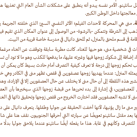
 سانتينو. الأمر نفسه يبدو أنه ينطبق على مشكلات الشأن العام التي تغذيها 
معالجتها داخل الوطن الكبير.
.
منى هي المحركة لأحداث الفيلم؛ الأثر النفسي السيئ الذي خلفته الجريمة يؤ
ذهب إلى الشرطة وتتمكن -بالرشوة- من الوصول إلى عنوان المكان الذي تقيم في
قامة في قسم ملحق بالمنزل، ثم تُلحق دانيال في مدرسة خاصة قريبة من البيت.
 في شخصية منى، هو حبها للغناء. كانت مطربة سابقة وتوقفت عن الغناء مرغم
، إضافة إلى شكوك زوجها فيها وغيرته عليها، ما يدفعها للكذب وهو ما لا تود أن تست
بب تحكم زوجها إلى درجة لا تعرف كيفية التصرف أمام حادث بسيط كان يمكن أن 
ثله المنزل: عندما يهديها زوجها عصفورين في قفص، تظهر منى في الكادر وهي خ
ير هذه اللقطة إلى أن حال منى لا يختلف عن حال العصفورين إلا في الإرادة، وهذا 
للعصفورين، في إشارة إلى بدء تحررها من قبضة زوجها الذي سيخبرها بأن العص
منى لا تشبه العصفورين فقد اختارت الخروج من قفص زوجها وتحقيق ذاتها في الغنا
منى ما زال يؤنبها، لأنها أخفت الحقيقة عن جوليا وطفلها. يتعرف دانيال على درا
 بعد مقتل سانتينو تعويضًا عن سيارته التي أحرقها الجنوبيون. نقف هنا على ش
 للتصرف وكأنهم في غابة. هذا ما يفعله أيضًا سانتينو عندما يلاحق جوليا بدلًا