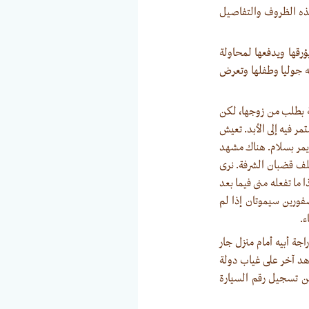
هذه الظروف والتفاصيل
رقها ويدفعها لمحاولة
ه جوليا وطفلها وتعرض
ة بطلب من زوجها، لكن
مر فيه إلى الأبد. تعيش
يمر بسلام. هناك مشهد
لف قضبان الشرفة. نرى
ما تفعله منى فيما بعد
فورين سيموتان إذا لم
ء.
جة أبيه أمام منزل جار
اهد آخر على غياب دولة
 من تسجيل رقم السيارة