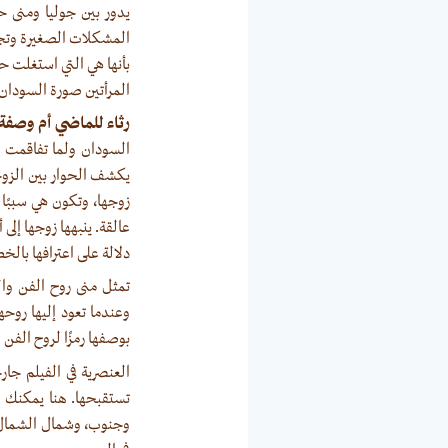
يدور بين جوليا ومنى 
المشكلات الصغيرة وتجنب
بأنها هي التي استغلت ح
المرأتين صورة السودان 
رثاء للماضي أم وصفة
السودان ولما تفاقمت 
يكشف الحوار بين الزوجي
زوجها، وتكون هي سببًا 
عالقة. ينبهها زوجها إلى
دلالة على اعترافها بالخ
تمثل منى روح الفن وا
وعندما تعود إليها روحها
بوصفها رمزًا لروح الف
العنصرية في الفيلم جا
تستقبحها. هنا يمكنك ا
وجنوب، وشمال الشمال 