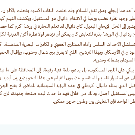
 أحدهما إيجابي ومنى تغني للسلام وقد خلعت النقاب الأسود وتحلت بالألوان، و
وعلى وجهه نظرة غضب ورغبة في الانتقام. دانيال هو المستقبل، ويكشف الفيلم ك
ير إلى الحل الإيجابي البديل. كان دانيال قد تعلم النجارة في ورشة أكرم كما حص
م ودانيال في الورشة بذرة للتعايش كان يمكن أن تزدهر لولا نظرة أكرم الدونية لكل
وتسلسُل الأحداث السلس وأداء الممثلين العفوي والكادرات البصرية المدهشة.. 
دان في الأوسكار. وبهذا الترشيح، الذي لا يفرق بين شمال وجنوب، وبإقبال الجمهو
السودان بشماله وجنوبه.
ا يبكي على اللبن المسكوب، بل يدعو، بلغة فنية رفيعة، إلى المحافظة على ما 
ان عن استمرار تقسيم المنقسم. مضمون الفيلم على هذا النحو يضع بين أيدينا 
ل الذي يمثله دانيال. كردفاني في هذه الرؤية السينمائية للماضي لا يفتح الجر
أسيس لمستقبل أجمل، وذلك من خلال فهم ما حدث لبدء صفحة جديدة، فإن ك
 الواحد فإن التعايش بين وطنين جارين ممكن.