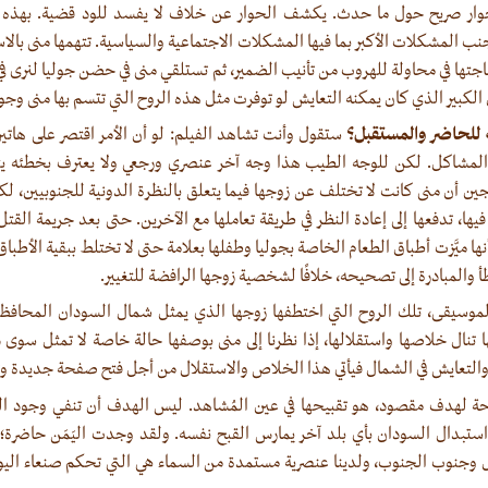
حوار صريح حول ما حدث. يكشف الحوار عن خلاف لا يفسد للود قضية. بهذه 
 المشكلات الأكبر بما فيها المشكلات الاجتماعية والسياسية. تتهمها منى بالاست
اجتها في محاولة للهروب من تأنيب الضمير، ثم تستلقي منى في حضن جوليا لنرى في
الكبير الذي كان يمكنه التعايش لو توفرت مثل هذه الروح التي تتسم بها منى وجول
 للحاضر والمستقبل؟
ستقول وأنت تشاهد الفيلم: لو أن الأمر اقتصر على هاتي
المشاكل. لكن للوجه الطيب هذا وجه آخر عنصري ورجعي ولا يعترف بخطئه ي
ن أن منى كانت لا تختلف عن زوجها فيما يتعلق بالنظرة الدونية للجنوبيين، لكن
فيها، تدفعها إلى إعادة النظر في طريقة تعاملها مع الآخرين. حتى بعد جريمة الق
 أنها ميَّزت أطباق الطعام الخاصة بجوليا وطفلها بعلامة حتى لا تختلط ببقية الأطباق
طأ والمبادرة إلى تصحيحه، خلافًا لشخصية زوجها الرافضة للتغيير.
لموسيقى، تلك الروح التي اختطفها زوجها الذي يمثل شمال السودان المحافظ
 تنال خلاصها واستقلالها، إذا نظرنا إلى منى بوصفها حالة خاصة لا تمثل سوى ذاته
ن والتعايش في الشمال فيأتي هذا الخلاص والاستقلال من أجل فتح صفحة جديدة و
رحة لهدف مقصود، هو تقبيحها في عين المُشاهد. ليس الهدف أن تنفي وجود العن
ستبدال السودان بأي بلد آخر يمارس القبح نفسه. ولقد وجدت اليَمَن حاضرة؛ 
وجنوب الجنوب، ولدينا عنصرية مستمدة من السماء هي التي تحكم صنعاء الي