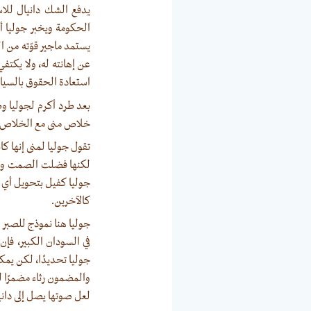
يدفع الشك دانيال للاس
الحكومة ويخبر جوليا أ
يستمد ماجير قوّته من ا
عن إهانته له، ولا يكتف
استعادة الحقوق بالسيا
بعد طرد أكرم لجوليا وط
خلاص منى مع الخلاص العا
تقول جوليا لمنى إنها ك
لكنها فضلت الصمت والت
جوليا كفيل بتحويل أي إ
كالآخرين.
جوليا هنا نموذج للصبر
في السودان الكبير، فإ
جوليا تحديدًا، لكن يمكن
والمضمون رثاء مضمرًا 
لعل صوتها يصل إلى دانيا