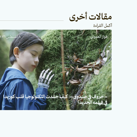
مقالات أخرى
أكمل القراءة
فواز العدواني
٨ أغسطس ٢٠٢٦
«خروف في صندوق»: كيف جمّدت التكنولوجيا قلب كوريدا
في فيلمه الجديد؟