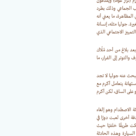
 (نزار غوما) ويقذفون
اب الجماعي وذلك بطرد
المظاهرة، ما يعني أنه
ة. جوليا مثله، إنسانة
مييز الاجتماعي الذي
د بلاغ من أحد مُلّاك
والتوتر إلى الفرار، ما
تبحث عنه جوليا لا تجد
استهانة يتعامل أكرم مع
و على الساق، لكن أكرم
ثة الاصطدام وهو إلغاء
ة أخرى لعبت دورًا في
ت طريقًا خلفيًا حيث
السيارة وهذه الحادثة