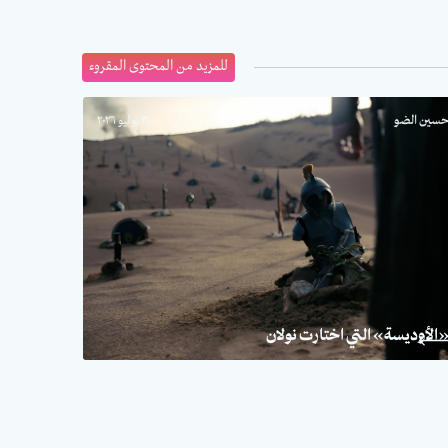
للمزيد من المحتوى المقروء
سين الضو
٣٠ يوليو ٢٠٢٦
الأوديسة» التي اختارت نولان