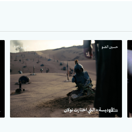
حسين الضو
٣٠ يوليو ٢٠٢٦
ب
«الأوديسة» التي اختارت نولان
ا