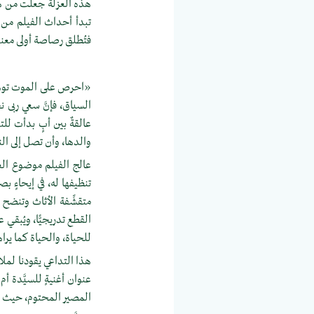
هذه العزلة جعلت من هذه
تبدأ أحداث الفيلم من 
فتُطلق رصاصة أولى معنوية
«احرص على الموت توهَب 
السياق، فإنَّ سعي ربى
عالقةٌ بين أبٍ بدأت للتو
والدها، وأن تصل إلى النه
عالج الفيلم موضوع العز
تنظيفها له، في إيحاءٍ بصري
متقشِّفة الأثاث وتنضح
القطع تدريجيًّا، ويُبقي ع
للحياة، والحياة كما يراها
هذا التداعي يقودنا لملا
عنوان أغنيةٍ للسيَّدة أم 
المصير المحتوم، حيث ل