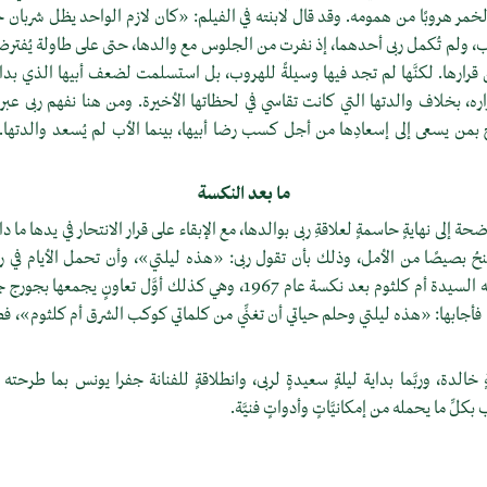
لخمر هروبًا من همومه. وقد قال لابنته في الفيلم: «كان لازم الواحد يظل شرب
ب، ولم تُكمل ربى أحدهما، إذ نفرت من الجلوس مع والدها، حتى على طاولة يُفترض أ
عن قرارها. لكنَّها لم تجد فيها وسيلةً للهروب، بل استسلمت لضعف أبيها الذي ب
، بخلاف والدتها التي كانت تقاسي في لحظاتها الأخيرة. ومن هنا نفهم ربى عبر عل
 بمن يسعى إلى إسعادِها من أجل كسب رضا أبيها، بينما الأب لم يُسعد والدتها..
ما بعد النكسة
حة إلى نهايةٍ حاسمةٍ لعلاقةِ ربى بوالدها، مع الإبقاء على قرار الانتحار في يدها ما
منحُ بصيصًا من الأمل، وذلك بأن تقول ربى: «هذه ليلتي»، وأن تحمل الأيام في 
الأغنية هي أول ما قدَّمته السيدة أم كلثوم بعد نكسة عام 1967، وهي كذلك أوَّل
ته، فأجابها: «هذه ليلتي وحلم حياتي أن تغنِّي من كلماتي كوكب الشرق أم كلثوم»،
خالدة، وربَّما بداية ليلةٍ سعيدةٍ لربى، وانطلاقةٍ للفنانة جفرا يونس بما طرحت
لِّ ما يحمله من إمكانيَّاتٍ وأدواتٍ فنيَّة.