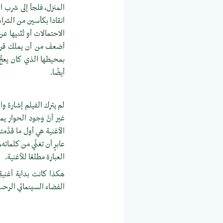
المنزل، فلجأ إلى شرب ا
انقادا بكأسين من الشرا
الاحتمالات أو تُثنيها 
أضعفَ من أن يملك قراره
بمحيطها الذي كان يعجُّ
أيضًا.
لم يترك الفيلم إشارة واض
غير أنَّ وجود الحوار ي
عابرٍ أن تغنِّي من كلما
العبارة مطلعًا للأغنية.
هكذا كانت بداية أغنيةٍ 
الفضاء السينمائي الرحب بك