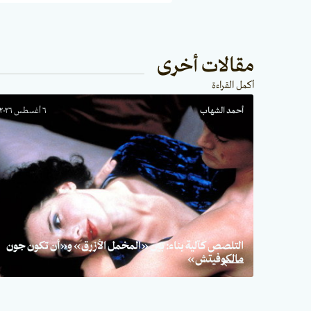
مقالات أخرى
أكمل القراءة
أحمد الشهاب
٦ أغسطس ٢٠٢٦
التلصص كآلية بناء: بين «المخمل الأزرق» و«أن تكون جون
مالكوفيتش»