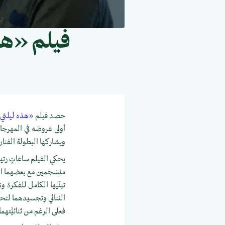
فيلم «هذ
حصد فيلم
«هذه ليلتي» (24
أولى عروضه في المهرجانات
ويشاركها البطولة الفنان
يحكي الفيلم ساعاتٍ رتيبةً
منسَجمين مع بعضهما ال
تبنِّيها الكامل للفكرة 
الثنائي وتجسيدهما لتحوّ
فعلى الرغم من ثنائيَّتهما