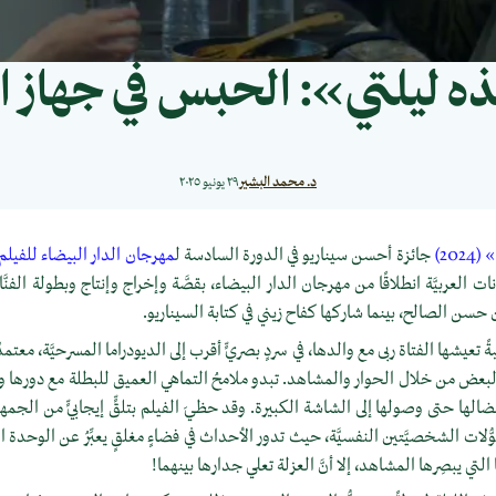
ه ليلتي»: الحبس في جهاز 
د. محمد البشير
٢٩ يونيو ٢٠٢٥
20)
جائزة أحسن سيناريو في الدورة السادسة ل
مهرجان الدار البيضاء للفيلم 
 العربيَّة انطلاقًا من مهرجان الدار البيضاء، بقصَّة وإخراج وإنتاج وبطولة الفنَّ
 حسن الصالح، بينما شاركها كفاح زيني في كتابة السيناريو.
 تعيشها الفتاة ربى مع والدها، في سردٍ بصريٍّ أقرب إلى الديودراما المسرحيَّة، معتمد
بعض من خلال الحوار والمشاهد. تبدو ملامحُ التماهي العميق للبطلة مع دورها 
ونضالها حتى وصولها إلى الشاشة الكبيرة. وقد حظيَ الفيلم بتلقٍّ إيجابيٍّ من الجمه
ُلات الشخصيَّتين النفسيَّة، حيث تدور الأحداث في فضاءٍ مغلقٍ يعبِّرُ عن الوحدة ال
 التي يبصِرها المشاهد، إلا أنَّ العزلة تعلي جدارها بينهما!