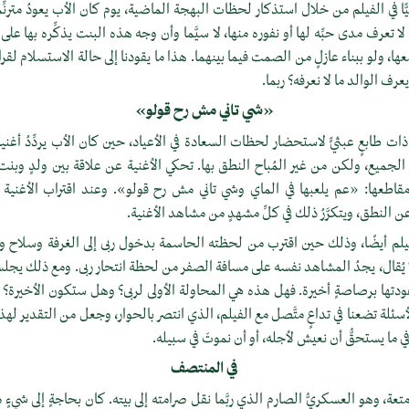
لاليًّا في الفيلم من خلال استذكار لحظات البهجة الماضية، يوم كان الأب يعودُ مترنِّمًا
 لا تعرف مدى حبِّه لها أو نفوره منها، لا سيَّما وأن وجه هذه البنت يذكِّره بها عل
ها، ولو ببناء عازلٍ من الصمت فيما بينهما. هذا ما يقودنا إلى حالة الاستسلام لقرار
يعرف الوالد ما لا نعرفه؟ ربما.
«شي تاني مش رح قولو»
ات طابعٍ عبثيٍّ لاستحضار لحظات السعادة في الأعياد، حين كان الأب يردِّدُ أغنيةً
 الجميع، ولكن من غير المُباح النطق بها. تحكي الأغنية عن علاقة بين ولدٍ وبنت
مقاطعها: «عم يلعبها في الماي وشي تاني مش رح قولو». وعند اقتراب الأغني
ن النطق، ويتكرَّرُ ذلك في كلِّ مشهدٍ من مشاهد الأغنية.
يلم أيضًا، وذلك حين اقترب من لحظته الحاسمة بدخول ربى إلى الغرفة وسلاح وال
ٍ لا يُقال، يجدُ المشاهد نفسه على مسافة الصفر من لحظة انتحار ربى. ومع ذلك يجل
وعودتها برصاصةٍ أخيرة. فهل هذه هي المحاولة الأولى لربى؟ وهل ستكون الأخيرة؟ أ
أسئلة تضعنا في تداعٍ متَّصل مع الفيلم، الذي انتصر بالحوار، وجعل من التقدير لهذ
في ما يستحقُّ أن نعيش لأجله، أو أن نموتَ في سبيله.
في المنتصف
عة، وهو العسكريُّ الصارم الذي ربَّما نقل صرامته إلى بيته. كان بحاجةٍ إلى شيءٍ 