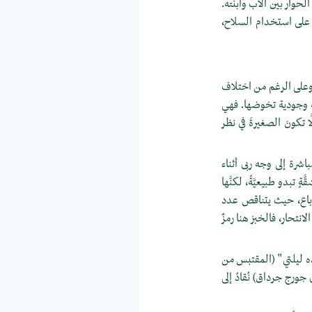
حوار بين الأب وابنته.
 على استخدام السلاح،
 وعلى الرغم من اختلاف
ة وجودية تخوضها. فهي
ا تكونَ الصغيرةَ في نظر
شرة إلى وجه ربى أثناء
ٍ تبدو طبيعيَّةً، لكنَّها
رباع، حيث يتناقص عدد
لانتحار، فالخبز هنا رمزٌ
هذه ليلتي" (المقتبس من
ي جورج جرداق) نُقادُ إلى