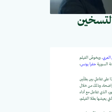
التسخين
العربي
. ويخوضُ الفيلم
انة السورية
جفرا يونس
،
ًا على تفاعلٍ بين بطلَين
واضحة، وذلكَ من خلال
ور، الذي تفاعل مع أداء
تي يعيشها بطلا الفيلم،