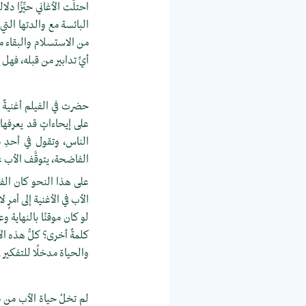
احتلَّت الأغاني حيِّزًا د
البائسة مع والدتها التي
من الاستسلام والبقاء مع
أيِّ تدابير من قبله، فهل 
حضرت في الفيلم أغنيةٌ ذ
على إيحاءاتٍ قد يعرفها
الناس، وتقول في أحدِ 
الفاضحة، يتوقَّف الأب ع
على هذا النحو كان الف
الأب في الأغنية إلى أمر
لو كان موقنًا بالنهاية 
كلمةٌ أخرى؟ كلُّ هذه ال
والحياة مدخلًا للتفكير 
لم تخلُ حياة الأب من مت