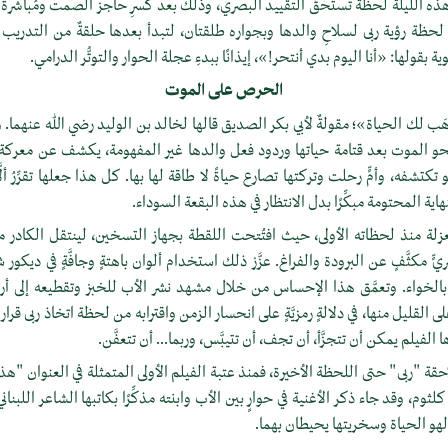
 الليلة لحظةً تستحقُّ التقييد البصري، وذلك بعد كسرِ حاجز الصمت ومُباشرة ال
لحظة رؤية ربى لسلاحِ والدها وبجواره طلقتان، لتبدأ بعدها حلقةٌ من التدريب
 بقولها: «أنا اليوم بدي أنتحر!»، إيذانًا ببدءِ عجلة الحوار والتوتُّر الدرامي.
الحرص على الموت
لك الحياة»؛ مقولةٌ لأبي بكر الصديق قالها لخالد بن الوليد رضي الله عنهما.
 نحو الموت بعد قتامة حياتها وردود فعل والدها غير المفهومة، يكشف عن معرك
 تكتشفه، وأمٍّ رحلت وتركتها تصارع حياةً لا طاقة لها بها. كل هذا جعلها تقرِّرُ ألَّ
اية المحتومة مبكِّرًا بدل الانتظار في هذه البقعة السوداء.
لة منذ لحظاته الأولى، حيث افتُتحت اللقطة بجهاز التسخين، لينتقل الكادر مبا
ٍّ مكثَّفٍ عن البرودة والفراغ. عزَّز ذلك استخدام ألوان باهتةٍ وجافَّةٍ في ديكور شقَّة
 بالخواء. وتعمَّق هذا الإحساس من خلال مشهد نشر الأب للخبز وتقطيعه إلى أ
لى القليل منها، في دلالةٍ رمزيَّةٍ على انحسار الزمن واقترابه من لحظة اتخاذ ربى قرار ا
 الفيلم يمكن أن تتجزَّأ، أن تجف، أن تتيبَّس، وربما... أن تتعفَّن.
حقة "ربى" حتى اللحظة الأخيرة، فمنذ عتبة الفيلم الأولى المتمثلة في العنوان "
كلثوم، وقد جاء ذكر الأغنية في حوارٍ بين الأب وابنته مذكِّرًا بكاتبها الشاعر اللبنان
هو الحياة وسخريتها يحيطان بهما.