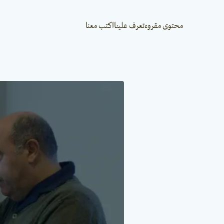
محتوى مقروء
تعرف علينا
اكتب معنا