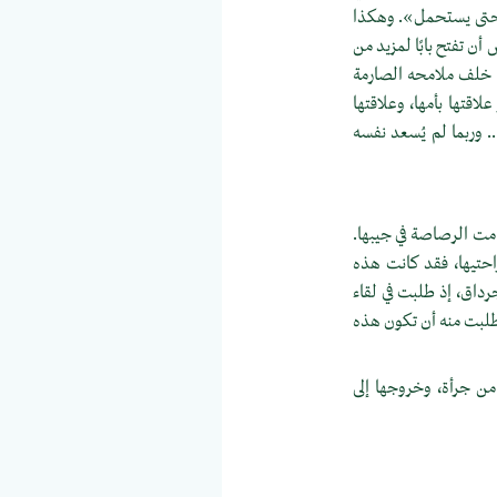
ان حتى يستحمل». وهكذا
ن تفتح بابًا لمزيد من
دا خلف ملامحه الصارمة
اقتها بأمها، وعلاقتها
. وربما لم يُسعد نفسه
 دامت الرصاصة في جيبها.
راحتيها، فقد كانت هذه
 تعاونٍ يجمعها بجورج جرداق، إذ طلبت في لقاء
 فطلبت منه أن تكون هذه
ه من جرأة، وخروجها إلى