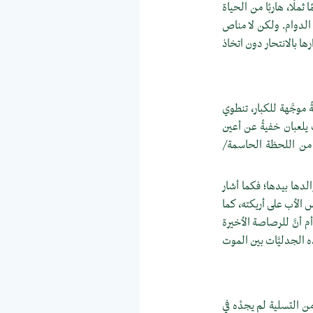
 ثملًا، هاربًا من الحياة
ى الدوام. ولكن لا مناص
ها بالانتحار دون اتخاذ
 موجَّهة للكبار، تنطوي
 يلعبان خفيةً عن أعين
ة من اللحظة الحاسمة/
دها بيدها؛ فكما أشار
س الأب على أريكته، كما
م أنَّ للرصاصة الأخيرة
ه الجدليَّات بين الموت
من التسلية لم يجدْه في