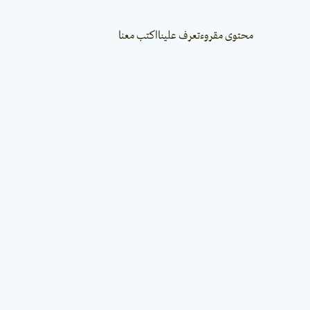
محتوى مقروء
تعرف علينا
اكتب معنا