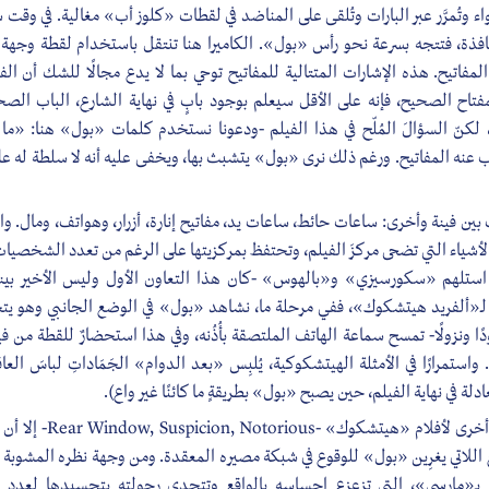
لهواء وتُمرَّر عبر البارات وتُلقى على المناضد في لقطات «كلوز أب» مغالية. في و
فذة، فتتجه بسرعة نحو رأس «بول». الكاميرا هنا تنتقل باستخدام لقطة وجهة ال
فاتيح. هذه الإشارات المتتالية للمفاتيح توحي بما لا يدع مجالًا للشك أن الف
فتاح الصحيح، فإنه على الأقل سيعلم بوجود بابٍ في نهاية الشارع، الباب الصحي
كنّ السؤالَ المُلّح في هذا الفيلم -ودعونا نستخدم كلمات «بول» هنا: «ما ال
 عنه المفاتيح. ورغم ذلك نرى «بول» يتشبث بها، ويخفى عليه أنه لا سلطة له على
ين فينة وأخرى: ساعات حائط، ساعات يد، مفاتيح إنارة، أزرار، وهواتف، ومال. وال
أشياء التي تضحى مركزَ الفيلم، وتحتفظ بمركزيتها على الرغم من تعدد الشخصيات
ستلهم «سكورسيزي» و«بالهوس» -كان هذا التعاون الأول وليس الأخير بين
لدكاكيري fetishistic لـ«ألفريد هيتشكوك»، ففي مرحلة ما، نشاهد «بول» في الوضع الجانبي 
استمرارًا في الأمثلة الهيتشكوكية، يُلبِس «بعد الدوام» الجَمَاداتِ لباسَ العا
عادلة في نهاية الفيلم، حين يصبح «بول» بطريقةٍ ما كائنًا غير واع).
تظهر في الفيلم إشاراتٌ أخرى 
اللاتي يغرِين «بول» للوقوع في شبكة مصيره المعقدة. ومن وجهة نظره المشوبة 
ءًا بـ«مارسي»، التي تزعزع إحساسه بالواقع وتتحدى رجولته بتجسيدها لعدد