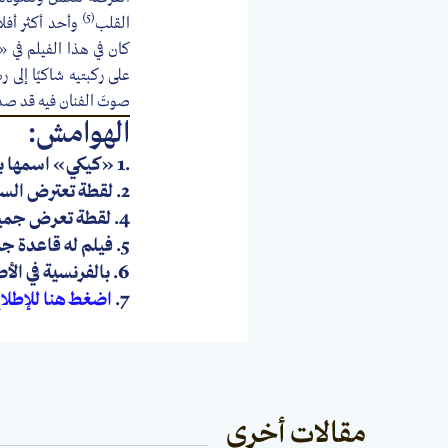
(5)
القلب
وأحد أكثر أفل
كان في هذا الفيلم في 
على ركبتيه شاكيًا إلى ر
صوتَ الفنان فيه قد صد
الهوامش:
.1 «كيكي» اسمها بالإنجليزية Kiki على وزن Key-Key (مفتاح).
2. لقطة تعترض السياق لتركز على موضوع أو مادة عن كثب.
4. لقطة تعرض جميع الشخصيات والحركات المهمة في كادر واحد.
5. فيلم له قاعدة جماهيرية محددة تعشقه بشغف، رغم عدم انتشاره على مستوى واسع.
6. بالفرنسية في الأصل a cri de coeur
7.
اضغط هنا للإطلا
مقالات أخرى