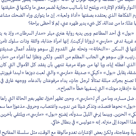
نوار وأفلام الإثارة»، ويلمّح لنا بأساليب مجازية تُضمر معنى ما ولكنها في حقيقتها 
 الفكاهة الذي يعتقده بصفتها «أداة ولعبة». إنّ ما يتوارى وراء الضحك مشاعر
 علنًا: ما من عدالة، كل شيء يدير ظهره عني، لِمَ لا أحظى براحة؟
«بول» في أحد المطاعم وبين يديه رواية هنري ميلر «مدار السرطان»، وإذ به يت
 غريبة تدعى «مارسي» (روزانا آركيت). إنها امرأة جذابة، واثقة وذات سلوك تآم
تها في السكن -«النحّاتة»- وتحثّه على القدوم إلى سوهو وتفقُّد أعمال صديقته
ن رتيب، فإن سوهو هي الجانب المظلم من القمر. ولكن ونظرًا لما أغراه من «مار
 الذي أعطتْه إياه، ويا لها من جولة مرعبة تنتهي بأن يفقد كل الأموال التي كان
قة، يقابل «بول» «كيكي» صديقةَ «مارسي» والتي لعبت دورَها «ليندا فيورنتينو»
 تصنع بجرائد مبللة تمثالًا لرجل جاثٍ، يداه مرفوعتان بالدعاء، ووجهه غارق في 
«إدفارد مونك» التي يُسمّيها خطأً «الصراخ».
ضل مساره، وما من أثرٍ لـ«مارسي». وحين تظهر أخيرًا، تظهر بغير الحالة التي رآها
ر «بول» نحوها فتصدّه، وتذكر شيئًا عن ندوب، واغتصاب، وحروق. مذعورًا مما سم
«كيكي» الحزين. وبينما يُرخي الليلُ سدولَه، يُضيّع «بول» «مارسي»، ويلتقي بآخرين
ا العودة إلى منزله. إنه «عوليس» في بنطال خاكي.
ً ومفاجئة، ولكنَّ بعض الإشارات تغدو مألوفة مع الوقت، مثل سلسلة المفاتيح الت