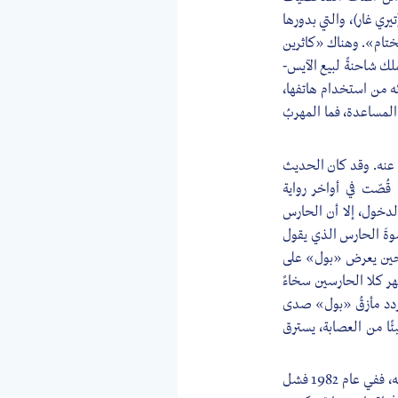
تيري غار)، والتي بدورها
لختام». وهناك «كاثرين
لك شاحنةً لبيع الآيس-
ئه من استخدام هاتفها،
لمساعدة، فما المهربُ
 عنه. وقد كان الحديث
ُصّت في أواخر رواية
لدخول، إلا أن الحارس
وةَ الحارس الذي يقول
ً حين يعرض «بول» على
ر كلا الحارسين سخاءً
 يردد مأزقُ «بول» صدى
ا من العصابة، يسترق
لم يكن عذابُ «بول» إلا انعكاسًا للحالة الصعبة التي كان يمر بها «سكورسيزي» في تلك الفترة من حياته، ففي عام 1982 فشل