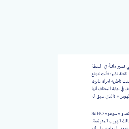
 حضور الكاميرا وأنت تشاهد فيلم مارتن سكورسيزي «بعد الدوام» (1985)، فهي تسير مائلةً في اللقطة
 لقطة نذير؛ فأنت تتوقع
ت ناظريه امرأة عابرة،
ف في نهاية المطاف أنها
الهوس» (الذي سبق له
إنّ عالما كل ما فيه مهم ولكنه غير مفهوم، عالمٌ مخبول. و«بول» تأخذه حيرتُه إلى دركات أكثر غورًا، حتى تغدو «سوهو» SoHO
كَ الهروب المتوهَمة.
 «بعد الدوام» على أنه