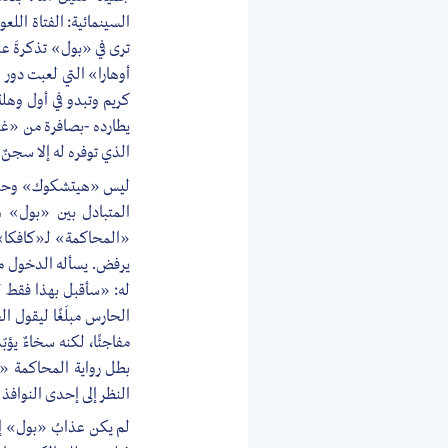
السينمائية: الفتاة اللعو
ترى في «بول» تذكرةَ عب
أوهارا» التي لعبت دور 
كريم وتبدو في أول وهلة
يطارده -بصافرة من «غي
الذي توفره له إلا سجنٌ
ليس «هيتشكوك» وحده ال
المتبادل بين «بول» و
«المحاكمة» لـ«كافكا».
يرفض. يسأله الدخول مج
له: «سأقبل بهذا فقط ل
الحارس مبلَغًا ليقول 
مفاجئًا، لكنه سخاءٌ يؤ
بطل رواية المحاكمة «
النظر إلى إحدى النوافذ ف