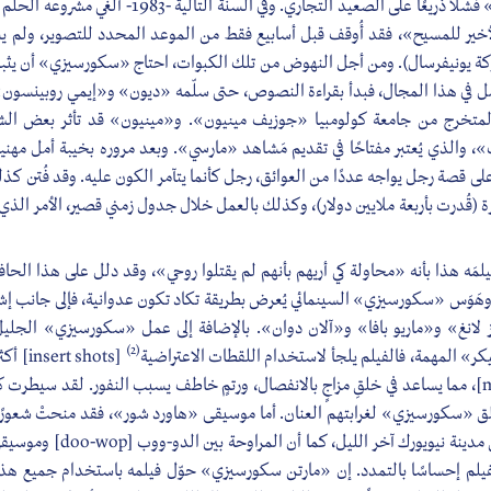
فيلمه «ملك الكوميديا» فشلًا ذريعًا على الصعيد التجاري. وفي
لأخير للمسيح»، فقد أُوقف قبل أسابيع فقط من الموعد المحدد للتصوير، ولم يس
از من شركة يونيفرسال). ومن أجل النهوض من تلك الكبوات، احتاج «سكورسيزي» أن يثبت 
العمل في هذا المجال، فبدأ بقراءة النصوص، حتى سلّمه «ديون» و«إيمي روبينسو
المتخرج من جامعة كولومبيا «جوزيف مينيون». و«مينيون» قد تأثر بعض الشيء
 والذي يُعتبر مفتاحًا في تقديم مَشاهد «مارسي». وبعد مروره بخيبة أمل مهنية،
 قصة رجل يواجه عددًا من العوائق، رجل كأنما يتآمر الكون عليه. وقد فُتن كذل
 (قُدرت بأربعة ملايين دولار)، وكذلك بالعمل خلال جدول زمني قصير، الأمر الذي أعا
 هذا بأنه «محاولة كي أريهم بأنهم لم يقتلوا روحي»، وقد دلل على هذا الحافز
ة، وهَوَس «سكورسيزي» السينمائي يُعرض بطريقة تكاد تكون عدوانية، فإلى جانب إ
ز لانغ» و«ماريو بافا» و«آلان دوان». بالإضافة إلى عمل «سكورسيزي» الجليل
(2)
ر» المهمة، فالفيلم يلجأ لاستخدام اللقطات الاعتراضية
[ shots
[master shot]، مما يساعد في خلقِ مزاجٍ بالانفصال، ورتمٍ خاطف يسبب النفور. لقد سيط
ق «سكورسيزي» لغرابتهم العنان. أما موسيقى «هاورد شور»، فقد منحتْ شعورًا 
 الفيلم إحساسًا بالتمدد. إن «مارتن سكورسيزي» حوّل فيلمه باستخدام جميع هذ