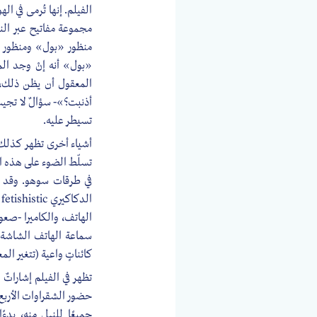
الفيلم. إنها تُرمى في ا
مجموعة مفاتيح عبر النا
منظور «بول» ومنظور الم
«بول» أنه إنْ وجد الم
المعقول أن يظن ذلك، ل
أذنبت؟»- سؤالٌ لا تجيب
تسيطر عليه.
أشياء أخرى تظهر كذلك ب
تسلّط الضوء على هذه ال
في طرقات سوهو. وقد ا
ا
سماعة الهاتف الشاشة. و
كائناتٍ واعية (تتغير الم
حضور الشقراوات الأربع 
جميعًا للنيل منه، بد