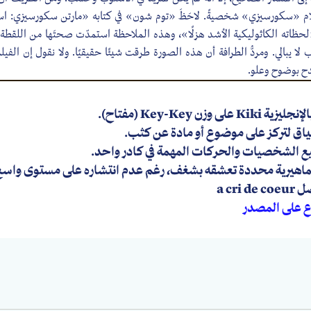
ام «سكورسيزي» شخصيةً. لاحَظَ «توم شون» في كتابه «مارتن سكورسيزي: اس
«لحظاته الكاثوليكية الأشد هزلًا»، وهذه الملاحظة استمدّت صحتَها من اللقطة 
ب لا يبالي. ومردُّ الطرافة أن هذه الصورة طرقت شيئًا حقيقيًا. ولا نقول إن الف
ح بوضوح وعلو.
ع على المصدر