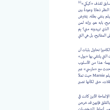
(1)
قت سابق تَقذف «كيكي»
نظر ذهابًا وعودةً بين
يلم ينفي بطله. يَفترض
ح، بابه هو. وإنه لمن
ذي تريدونه مني؟ بِمَ
 المفاتيح، بل هي التي
كاميرا تحاول بثبات أن
 التي يلتقي بها «بول»
هما- هذا من الأسلوب
وهو يتحدث مع «مارسي» عبر
الهاتف، والكاميرا -صعودًا ونزولًا- تمسح سماعة الهاتف الملتصقة بأُذُنه، وفي هذا استحضارٌ للقطة من فيلم Marnie حيث تملأ
قلات، حتى لكأنها تصير
لأفلام «هيتشكوك» -Rear Window, Suspicion, Notorious- إلا أن الإلماحة الأبرز كانت في
بالقلق فإنهنّ قد خرجن
ٍ من أنماط الشخصيات