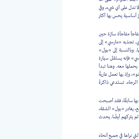
لا تدل على أي شيء، وفي
ُ أساسية يحس بها أكثر
فاجأ مفاجأة سارّة حين
ري. تجذبه «مارسي» إلى
ا. وبالنسبة إلى «بول»
سي» فإنه يستقل سيارة
 يحملها معه. وهنا تبدأ
، وإذ بها تعمل عاريةً
الرجاء. تستدعي ذاكرةُ
 بها سابقًا، فقد أصبحت
ع، يغادر «بول» الشقة،
 ثم يتركهم أيضًا. يحدث
ي نراها في جميع أنحاء