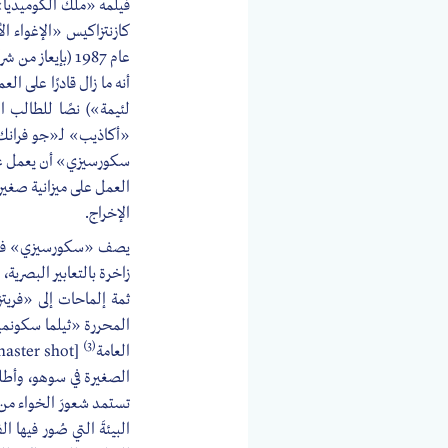
كازنتزاكيس «الإغواء ا
عام 1987 (بإيع
أنه ما زال قادرًا على 
لئيمة») نصًا للطالب 
«أكاذيب» لـ«جو فرانك»،
سكورسيزي» أن يعمل على
العمل على ميزانية صغيرة
الإخراج.
يصف «سكورسيزي» فيلمَه
زاخرة بالتعابير البصري
ثمة إلماحات إلى «فريت
المحررة «ثيلما سكونميك
(3)
العامة
الصغيرة في سوهو، وأطل
البيئةَ التي صُور فيها