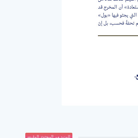
تعادة» أن المخرج قد
التي يجثو فيها «بول»
يلم تحفةً فحسب، بل إنّ
للمزيد من المحتوى المقروء