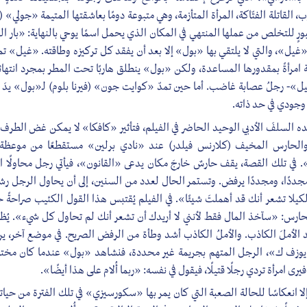
ب، القاتلة الفتّاكة، المرأة المتأزمة، وهي متبوعة دومًا بعاشقتها المتيمة «جولي» (
ورٍ للتخلص من عملها المنتهي في المكان الذي يحمل اسمًا يوحي بالنهاية: «بار ا
«غيل»، والتي لا يلتقي بها «بول» إلا بعد أن يفقد كل تركيزه وطاقته. «غيل» تم
 امرأةً بمقدورها المساعدة، ولكن «بول» ينطلق هاربًا تحت المطر بمجرد انتها
ل»- رجلُ عصابة غاضب. أما حين تمدّ «كوايت جون» (فيرنا بلوم) لـ«بول» يدَ ا
 وجودي في حد ذاته.
سلفَ الأدبي الوحيد الحاضر في الفيلم، فتأثير «كافكا» لا يمكن غض الطرف
الحارس المخيف (كلارنس فيلدر) عند «نادي برلين» مستقطعًا من موعظة ق
 في تلك القصة، يقف حارسٌ خارجَ مكان يدعى «القانون»، فيأتي رجل محاولًا ا
ددًا، ومجددًا يرفض. وتستمر الحال لعدد من السنين، إلى أن يحاول الرجل رش
كيلا تشعر أنك قد أهملتَ شيئًا». في الفيلم يُقتبس هذا القول الكئيب صراحة
الحارس: «سآخذ المال فقط لأنني لا أريدك أن تشعر أنك لم تحاول كل شيء». يُظه
بّد الأملَ الكاذب. والأملُ الكاذب أشد وطأة من الرفض الصريح. في موضع آخر،
يوزف ك»، الرجل المتهم بجريمة غير محددة، فنشاهد «بول» عندما كان مختبئً
يرى امرأة تردي رجلًا قتيلًا، فيقول في نفسه: «ربما أُلام على هذا أيضًا».