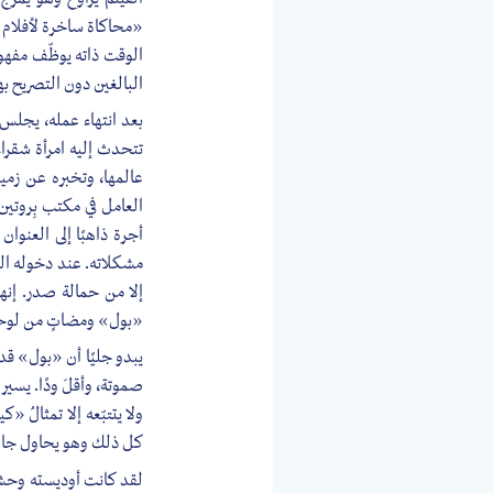
«محاكاة ساخرة لأفلام ال
الوقت ذاته يوظّف مفهوم
البالغين دون التصريح بها
بعد انتهاء عمله، يجلس 
تتحدث إليه امرأة شقراء
عالمها، وتخبره عن زميل
العامل في مكتب بِروتي
أجرة ذاهبًا إلى العنوان
مشكلاته. عند دخوله الش
إلا من حمالة صدر. إنها
«بول» ومضاتٍ من لوحة 
يبدو جليًا أن «بول» قد 
صموتة، وأقلَ ودًا. يسي
ولا يتتبّعه إلا تمثالُ 
كل ذلك وهو يحاول جاهدً
لقد كانت أوديسته وحشية