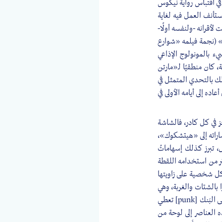
 السنة التالية -1983- أُلغي مشروعه الحلم في اقتباس رواية نيكوس
تأنف العمل فيه لغاية
لأقرانه -ولنفسه أولًا-
ن» (نجمة فيلمه «شوارع
 بالمونولوج الإذاعي
 كان منطقيًا لـ«مارتن
ك بالتحدي المتمثل في
ده إلى أيامه الأولى في
 في كل كادر، فالشاشة
شاراته إلى «هيتشكوك»،
، تبرز كذلك إسهاماتُ
insert] أكثر من استخدامه اللقطة
رت كل شخصية على زاويتها
بالشتات والغربة، وهي
تستمد شعورَ الخواء من مدينة نيويورك آخر الليل، كما أن المراوحة بين الدو-ووب [doo-wop] وموسيقى البَنك [punk] تعطي
ه العناصر إلى لوحة من