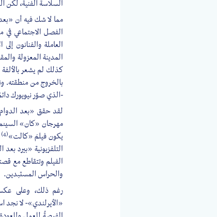
السلاسة الفنية، لكن الذ
مما لا شك فيه أن «بعد 
الفصل الاجتماعي في مدي
العاملة والفنانون إلى
المدينة المعزولة والمق
كذلك لم يشعر بالألفة 
بالخروج من منطقته. و
-الذي صوّر نيويورك دائم
لقد حقق «بعد الدوام» 
مهرجان «كان» السينمائي
(4)
يكون فيلمَ «كالت»
ك
الفيلم وتتقاطع مع قصته،
والحراس المستبدين.
رغم ذلك، وعلى عكس 
«الأيرلندي»- لا نجد اس
الفرصةُ للعمل وللعودة 