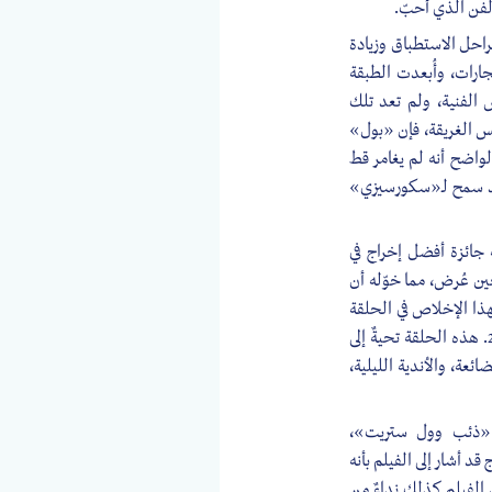
لفن الذي أَحبّ.
راحل الاستطباق وزيادة
جارات، وأُبعدت الطبقة
 الفنية، ولم تعد تلك
لس الغريقة، فإن «بول»
واضح أنه لم يغامر قط
قد سمح لـ«سكورسيزي»
 جائزة أفضل إخراج في
ين عُرض، مما خوّله أن
ذا الإخلاص في الحلقة
التلفزيونية «بيرد بعد الدوام» Beard After Hours من مسلسل «تيد لاسو» المعروضة في عام 2021. هذه الحلقة تحيةٌ إلى
ئعة، والأندية الليلية،
 «ذئب وول ستريت»،
 أشار إلى الفيلم بأنه
 الفيلم كذلك نداءٌ من