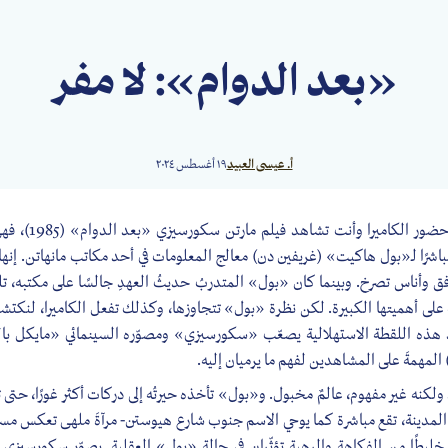
«بعد الدوام»: لا مفر
أ. عيسى العبيد
١٩ أغسطس ٢٠٢٤
لا يغيب عن بالك أبدًا
مباشرًا لـ«بول هاكيت» (غريفين دن) معالج المعلومات في أحد مكاتب مانهاتن. إنها
 وأناس تصرخ. وبينما كان «بول» المتدربُ حديثُ العهدِ جالسًا على مكتبه، تلف
لة على أهميتها الكبيرة. لكن نظرة «بول» تتجاوزها، وكذلك تفعل الكاميرا، لنكتش
هذه اللقطة الاستهلالية يصعّب «سكورسيزي» ومصوّره السينمائي «مايكل ب
المهمةَ على المشاهدين لفهم ما يرميان إليه.
المدينة، تقع مباشرة كما يوحي الاسم جنوب شارع هيوستن- مرآةَ ملهى تعكس مسال
 خليطًا من الفكاهة والرهبة تؤثّران في حالة «بول» العقلية. يصوّر سكورسيزي