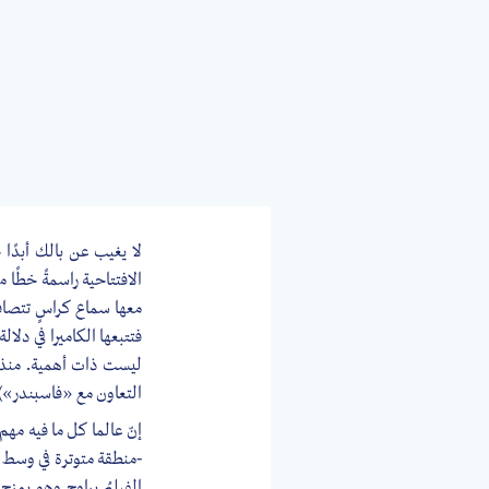
الافتتاحية راسمةً خطًا 
معها سماع كراسٍ تتصافق
فتتبعها الكاميرا في دلا
ليست ذات أهمية. منذ 
التعاون مع «فاسبندر») 
-منطقة متوترة في وسط 
الفيلمُ يراوح وهو يمزج