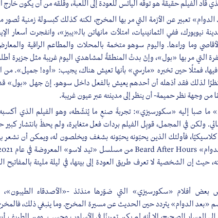
ي قاد الفيلم حقيقةً هو توقه اليائس للعودة إلى اللعبة، وقلقه من أن يكون خارج ا
الدوام» تعبير عن الأزمة التي مر بها المخرج، لكنه كذلك كبسولة زمنية تُصور م
نة نيويورك، ففي الثمانينيات، امتلأت مانهاتن بالـ«يبيز»، وانفجرت أسعار الإي
 الأقاصي وما وراءها. واليوم سوهو متخمة بالمحلات والمطاعم الراقية والمعارض
فرة التي مر بها «بول»، وإنْ بدتْ المنطقةُ لمشاهدي اليوم غريبة مثل جزيرة أط
فيها، فمثلًا حين تخبره «مارسي» بأنها تعيش هناك، يجيب: «أوه! جميل». من ال
نظرًا لذلك فقد أذهله أن أحدهم يعيش بالفعل داخل سوهو. إنّ جهل «بول» 
ًا من وجهة نظر حميمة- أن ينظر إلى مدينته عبر عيون غريبة.
ما صبا إليه «سكورسيزي»: تجربةَ صنعِ ما يُنشّطه، وهو الفيلم الذي أكسبه
. ولكن في المجمل، قوبِل الفيلم بردات فعل متغايرة، ولم يحظَ بانتشار كبير ح
لاسيكيًا، فأولئك الذين يحبّونه يحبّونه بشغف ويخلصون له، ويمكن أن نشعر به
 حيث إن الشخصية لا تعرف طريق العودة إلى بيتها، في ليلة مليئة بالمفاتيح الضا
بعض أفلام «سكورسيزي» التي صَوّرها منذئذ -«الأصدقاء الطيبون»،
م «بعد الدوام» يتردد حين الحديث عن مسيرة المخرج. وما ينبغي ذلك، فالمخرج قد
إلى المسار الصحيح، إلا أنه لم يكن تمرينًا في الأسلوب وحسب. ومن الطريف أن