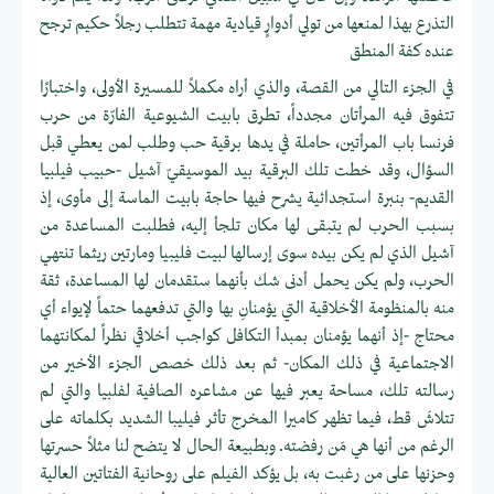
التذرع بهذا لمنعها من تولي أدوارٍ قيادية مهمة تتطلب رجلاً حكيم ترجح
عنده كفة المنطق
في الجزء التالي من القصة، والذي أراه مكملاً للمسيرة الأولى، واختبارًا
تتفوق فيه المرأتان مجدداً، تطرق بابيت الشيوعية الفارّة من حرب
فرنسا باب المرأتين، حاملة في يدها برقية حب وطلب لمن يعطي قبل
السؤال، وقد خطت تلك البرقية بيد الموسيقيّ آشيل -حبيب فيلبيا
القديم- بنبرة استجدائية يشرح فيها حاجة بابيت الماسة إلى مأوى، إذ
بسبب الحرب لم يتبقى لها مكان تلجأ إليه، فطلبت المساعدة من
آشيل الذي لم يكن بيده سوى إرسالها لبيت فليبيا ومارتين ريثما تنتهي
الحرب، ولم يكن يحمل أدنى شك بأنهما ستقدمان لها المساعدة، ثقة
منه بالمنظومة الأخلاقية التي يؤمنانِ بها والتي تدفعهما حتماً لإيواء أي
محتاج -إذ أنهما يؤمنان بمبدأ التكافل كواجب أخلاقي نظراً لمكانتهما
الاجتماعية في ذلك المكان- ثم بعد ذلك خصص الجزء الأخير من
رسالته تلك، مساحة يعبر فيها عن مشاعره الصافية لفلبيا والتي لم
تتلاشَ قط، فيما تظهر كاميرا المخرج تأثر فيليبا الشديد بكلماته على
الرغم من أنها هي مَن رفضته. وبطبيعة الحال لا يتضح لنا مثلاً حسرتها
وحزنها على من رغبت به، بل يؤكد الفيلم على روحانية الفتاتين العالية