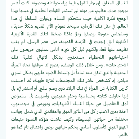
النسائي المغلق، إن جاز القول، فيما وراء حوائطه وحصونه، كنت أشعر
بوجود هدف عظيم، من دونه لن تستمر القوات الحامية في عملها بهذا
الوهج؛ فكرة الألفية حيث ستحكم النساء، ويتولين السلطة في هذا
العالم. في مثل تلك الأزمان، سيتخذ نموذج الأم القديم شكلاً جديدًا،
وستجلس متوجة بوصفها رمزًا داكنًا ضخمًا لتلك القدرة الألوهية
الأنثوية التي وُجدت في الأزمنة القديمة، قبل عصر الرسل. لم يغب
نظرهم عنها قط، ولكنهم قبل كل شيء، أناس عمليون حريصون على
احتياجاتهم اللحظية، مستعدون بشكل لانهائي لتلبية تلك
الاحتياجات». ومن خلال ذلك الوصف، يتضح لنا موقفها تجاه المرأة
المتدينة والذي تتفق معه تماماً بل وتسلط الضوء عليهن بشكل نسوي
مباشر، إذ كشخص عاشر تلك المجتمعات لفترة طويلة، قد أحسنت
كارين الكتابة عن المرأة في تلك البلاد دون وصم سلبي أو استشراقي، بل
إنها حاولت كتابته بحساسية وحذرٍ شديدين، وأسهبت في استعراض
أدق التفاصيل عن حياة النساء الأفريقيات، ودورهن في مجتمعهن،
آخذة بعين الاعتبار كل من التأثير الديني والعقائدي الذي شمل جوانب
مختلفة من حياتهن البسيطة، وكيف عاشت هؤلاء النسوة متبعات
النهج الديني كأسلوب أساسي يحكم حياتهن برضى واعتناق تام كما هو
ظاهر.