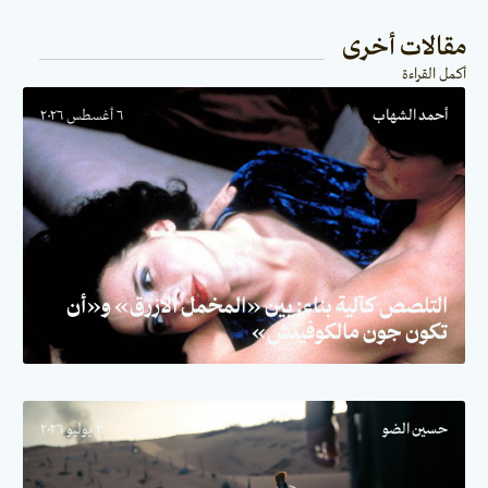
مقالات أخرى
أكمل القراءة
أحمد الشهاب
٦ أغسطس ٢٠٢٦
التلصص كآلية بناء: بين «المخمل الأزرق» و«أن
تكون جون مالكوفيتش»
حسين الضو
٣٠ يوليو ٢٠٢٦