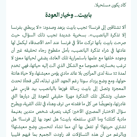
كاد يكون مستحيلا.
بابيت.. وخيار العودة
ألا تشتاقين إلى فرنسا؟ تجيب بابيت بزهد وصدود: «لا يربطني بفرنسا
إلا تذكرة اليانصيب». بسخرية شديدة تجيب ذلك السؤال، حيث
صرحت بابيت بأنها تركت مالاً في فرنسا عند أحد الأصدقاء ليكمل لها
عادتها في شراء تذكرة اليانصيب، بأمل مقطوع رجاء تحقيقه غير أن
وجوده خلفها مع علمها باستمرارية تلك العادة، يضفي لحياتها معنىً لا
ترغب بخسارته، خصوصا مع الشكل الذي آلت إليه حياتها، فهي تخدم
لمدة 12 سنة لدى المرأتين بلا عائد مادي يؤمن معيشتها، ولا حياة هانئة
حولها، ومع وضع يزداد سوءًا رغم الجهد الذي تبذله، لكن فجأة تحدث
المعجزة وتصل إلى بابيت رسالة فوزها باليانصيب بيد فارسٍ على
حصان. وتشكل تلك التذكرة مهربًا حقيقي للعودة إلى ديارها التي
غادرتها، وتعويضًا عن كل ما فقدته من ترف وهناء في تلك القرية، ويطرح
سؤال الاختبار المصيري الأخير: كيف يتصرف شخص متدين بغنيمة
مادية كتلك؟ وما الذي ستفعله بابيت؟ هل تعود بها إلى فرنسا؟ هل
تشتري حريتها؟ أو تفعل بها أي مما تشاء لتحسين وضع معيشتها؟
وبالرغم من أن هذه التساؤلات قد راودت الجميع بما فيهم فليبيا