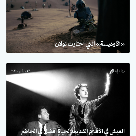
«الأوديسة» التي اختارت نولان
بهاء إيعالي
٢٩ يوليو ٢٠٢٦
العيش في الأفلام القديمة لحياةٍ أفضل في الحاضر