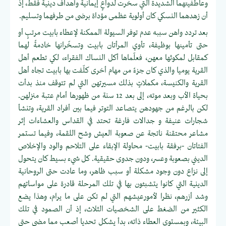
وعاطفيتهما الشديدة التي سخرت لدواعٍ إيمانية وأهداف دينية فقط، إذ
أن زهدهما النسكي كان أولوية عظمى مؤداة برضى من طرفهما وتسليم.
بعد تردد واهن سببه عدم توفر السيولة الممكنة لإعطاء بابيت مرتبٍ أو
حتى تأمينها بوظيفة، تأوي المرأتان بابيت وتسخّرانها خادمةً لهما
كمقابل لمكوثها معهن، فعلّماها أكل النساك الفقراء، لكي تطعم أهل
القرية يوميا والذي كان جزءً من مهام أخرى كلّفت بها بابيت تجاه أهل
القرية والكنيسة، مكملاتٍ بذلك مسيرتهن التي لم تتوقف منذ بدأت
بحياة الأب وبعد موته، إلى بعد 12 سنة من ظهورها أمام عتبة منزلهن.
لكن بالرغم من جهودهن يتصاعد التوتر فيما بين أفراد القرية، وتنشأ
شجارات عنيفة و جدالات فارغة تحتد في القداس والعشاءات إثر
مشاعر محتقنة ناتجة عن صعوبة العيش وشح اللقمة، وفيما تستمر
الفتاتان -برفقة بابيت- محاولة الإبقاء على التلاحم والود والإخلاص
الديني بصعوبة وعسر، ودون جدوى حقيقية. كل شيء بسيط كان يتحول
إلى نزاع دون وجود مشكلة أو سبب ظاهر، وما عادت حتى الروحانية
الدينية التي كانوا يتشبثون بها في تلك المرحلة قادرة على مواساتهم
وشد أزرهم، نظرا لأمورعيشهم التي لم تكن على ما يرام، وهذا يضع
الكثير من الضغط على الشخصيات الثلاث، إذ أن الصمود في تلك
البيئة، وبمستوى العطاء ذاته، بدأ يشكل تحديا أصعب مما مضى حتى