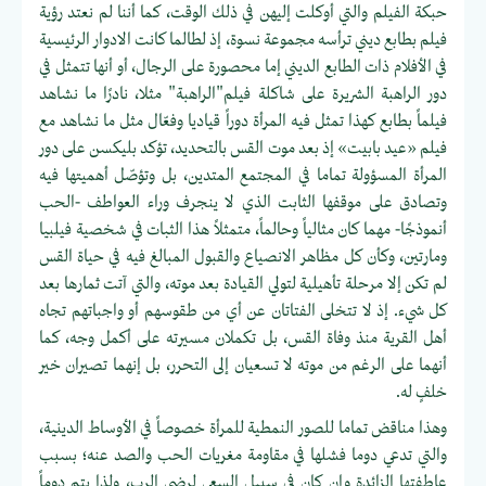
حبكة الفيلم والتي أوكلت إليهن في ذلك الوقت، كما أننا لم نعتد رؤية
فيلم بطابع ديني ترأسه مجموعة نسوة، إذ لطالما كانت الادوار الرئيسية
في الأفلام ذات الطابع الديني إما محصورة على الرجال، أو أنها تتمثل في
دور الراهبة الشريرة على شاكلة فيلم"الراهبة" مثلا، نادرًا ما نشاهد
فيلماً بطابع كهذا تمثل فيه المرأة دوراً قياديا وفعّال مثل ما نشاهد مع
فيلم «عيد بابيت» إذ بعد موت القس بالتحديد، تؤكد بليكسن على دور
المرأة المسؤولة تماما في المجتمع المتدين، بل وتؤصّل أهميتها فيه
وتصادق على موقفها الثابت الذي لا ينجرف وراء العواطف -الحب
أنموذجًا- مهما كان مثالياً وحالماً، متمثلاً هذا الثبات في شخصية فيلبيا
ومارتين، وكأن كل مظاهر الانصياع والقبول المبالغ فيه في حياة القس
لم تكن إلا مرحلة تأهيلية لتولي القيادة بعد موته، والتي آتت ثمارها بعد
كل شيء. إذ لا تتخلى الفتاتان عن أي من طقوسهم أو واجباتهم تجاه
أهل القرية منذ وفاة القس، بل تكملان مسيرته على أكمل وجه، كما
أنهما على الرغم من موته لا تسعيان إلى التحرر، بل إنهما تصيران خير
خلفٍ له.
وهذا مناقض تماما للصور النمطية للمرأة خصوصاً في الأوساط الدينية،
والتي تدعي دوما فشلها في مقاومة مغريات الحب والصد عنه؛ بسبب
عاطفتها الزائدة وإن كان في سبيل السعي لرضى الرب، ولذا يتم دوماً