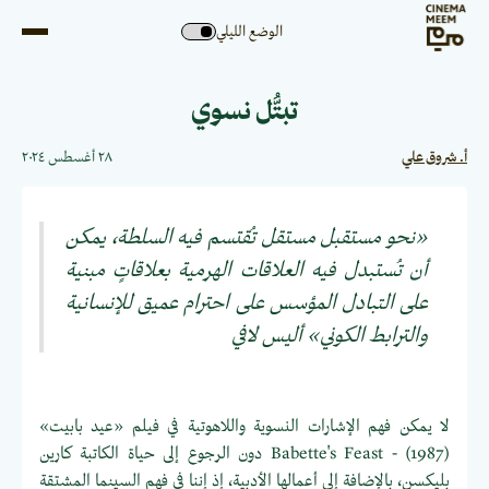
الوضع الليلي
تبتُّل نسوي
أ. شروق علي
٢٨ أغسطس ٢٠٢٤
«نحو مستقبل مستقل تُقتسم فيه السلطة، يمكن
أن تُستبدل فيه العلاقات الهرمية بعلاقاتٍ مبنية
على التبادل المؤسس على احترام عميق للإنسانية
والترابط الكوني» أليس لافي
لا يمكن فهم الإشارات النسوية واللاهوتية في فيلم «عيد بابيت»
(1987) - Babette's Feast دون الرجوع إلى حياة الكاتبة كارين
بليكسن، بالإضافة إلى أعمالها الأدبية، إذ إننا في فهم السينما المشتقة