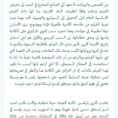
من القصص والروايات، لا نعود إلى الصانع المخرج في البدء، بل نتعرض
للفيلم وننقده وفقًا لنظريات النقد الأدبية، بما أنها مادة الفيلم
الأساسية الخام قبل التحويل إلى السيناريو والصورة، لأنه مهما تمت
تعرية الفيلم من ملامحه الأدبية ظاهريًا، فإننا وبوضوح، نرى الأساس
دومًا مطبوعًا في جوانبه، وهذا مجرد سبب ثانوي لتركيزي على الكاتبة
وأدبها بل وحتى خطاباتها. إن السبب الرئيسي والأول هو أنني أستدل
بتاريخ الأديبة كارين لأبين مدى تأثر الفيلم بأفكارها النسوية، وأتتبع ما
جاء في كتبها ورواياتها لأثبت صحة تلك العلامات، ومدى تأثر القصة التي
بُني عليها الفيلم، وبالرغم من أن تلك المنهجية قاصرة -نوعاً ما- إذا ما
استخدمت في المجال السينمائي، إلا أنني أزعم بأنها أنسب ما يكون
لهذا الفيلم بالذات، إذ أن التركيز على الكاتبة هنا والنظر في تصريحاتها
ليس محاولة عبثية لتسليط الضوء على شخصها، بقدر ما هو وسيلة
تفضي إلى فهم أعمق وأدق، ومنظور أوسع لرسالة فيلم «عيد بابيت»
عاشت كارين بليكسن -كاتبة القصة- حياة متقلبة، وكانت تكتب تحت
اسم إسحاق دنسن لفترة طويلة وهو ما اشتهرت به، حيث وُلدت في
السابع عشر من إبريل عام 1885 في الدنمارك، منحدرة من عائلة