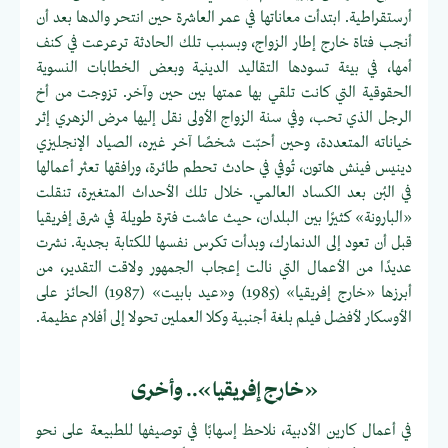
أرستقراطية. ابتدأت معاناتها في عمر العاشرة حين انتحر والدها بعد أن
أنجب فتاة خارج إطار الزواج، وبسبب تلك الحادثة ترعرعت في كنف
أمها، في بيئة تسودها التقاليد الدينية وبعض الخطابات النسوية
الحقوقية التي كانت تلقي بها عمتها بين حين وآخر. تزوجت من أخ
الرجل الذي تحب، وفي سنة الزواج الأولى نقل إليها مرض الزهري إثر
خياناته المتعددة، وحين أحبّت شخصًا آخر غيره، الصياد الإنجليزي
دينيس فينش هاتون، تُوفي في حادث تحطم طائرة، ورافقها تعثر أعمالها
في البُن بعد الكساد العالمي. خلال تلك الأحداث المتغيرة، تنقلت
«البارونة» كثيرًا بين البلدان، حيث عاشت فترة طويلة في شرق إفريقيا
قبل أن تعود إلى الدنمارك، وبدأت تكرس نفسها للكتابة بجدية. نشرت
عديدًا من الأعمال التي نالت إعجاب الجمهور ولاقت التقدير، من
أبرزها «خارج إفريقيا» (1985) و«عيد بابيت» (1987) الحائز على
الأوسكار لأفضل فيلم بلغة أجنبية وكلا العملين تحولا إلى أفلام عظيمة.
«خارج إفريقيا».. وأخرى
في أعمال كارين الأدبية، نلاحظ إسهابًا في توصيفها للطبيعة على نحو