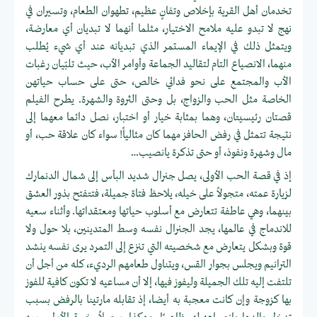
تخدمان أهل القرية بإخلاص وتفانٍ عظيم، تطهوان الطعام، وتسيران في
نهج لا تبدو عليه ملامح الاختيار، مثلما أنهما لا تبديان أي معارضة،
ويتمثل ذلك في الإيماء المستمر الذي تبديانه عند أي شيء يُطلب
منهما، الانصياع التام لتقاليد الجماعة وأوامر الأب، حيث تلبّيان رغبات
الأب والمجتمع على نحو فدائي خالص، حتى على حساب حياتهن
الخاصة مثل الحب والزواج، بل وحتى الثروة والشهرة. يطرح الفيلم
قصتان رئيسيتان، وهما بمثابة خيار أو اختبار، نصل دائما معهما إلى
نتيجة تتمثل في رفض الحافز مهما كان مثالياً! سواء كان علاقة حب، أو
مال وشهرة ونفوذ، أو حتى تذكرة يانصيب…
إذ في قصة الحب الأولى، يصل جنرال شديد البأس إلى شمال الدنمارك
لزيارة عمته، متجولاً على خيله، يلاحظ فتاة جميلة، فتتفتح بذور العشق
بينهما، وهي عاطفة تتعارض مع أسلوب حياتها ومعتقداتها. وأثناء سعيه
للاندماج في عالمها، يجد الجنرال نفسه وسط المتدينين، بلا حول ولا
قوة وبشكل يتعارض مع شخصيته التي تنزع إلى التمرد يرى نفسه ينشد
الترانيم ويجلس بجوار القس، ويتناول طعامهم الرديء، كله من أجل أن
تلتفت إليه تلك الجميلة وليفوز فيها، إلا أن مساعيه لا تكون كافية للفوز
بها كزوجة وإن كانت معجبة به أيضا، إذ تقابله مارتينا بالرفض بسبب