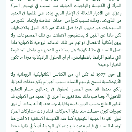
المرأة في الكنيسة والواجبات الدينية، مما تسبب في تهميش المرأة
وعزلها عن الأدوار الفعالة في الإطار الديني زيادة على ظلمها في العديد
من التأويلات، وذلك تسبب كثيراً من احداث انتفاضة وارتداد الكثير من
المسيحيات عن دينهن، كردة فعل ناشئة عن ذلك العزل والاضطهاد،
لكن ماذا عن الذين لا يستطيعون الانفلات من تلك المجموعات، ولا
يرون إمكانيةً لانفصال ذواتهم عن تلك الدعائم الروحية كالأديان؟ ماذا
تفعل النساء في حالة كهذه؟ هل يستطعن التحرر من داخل المنظومة
التي ساهم أفرادها باضطهادهن، أم أن الحلول الراديكالية دومًا ما تكون
الخيار الوحيد؟
إلى حين 1977 لم تكن أي من الكنائس الكاثوليكية الرومانية ولا
الأرثوذكسية تسمح بترسيم النساء، بسبب أنهن لم يكنّ معدّات لاهوتيًا،
ولكن بعدها قد نجح المسار الحقوقي في إدخالهن مسار التعليم
(2)
اللاهوتي
وصاحب ذلك عدة تغييرات أخرى في العديد من الأديان، قد
تتباين النتائج حسب الدين نفسه وقابلية جماعته، إلا أنه يمكننا أن نرى
تغييرات كبرى حصلت منذ بداية الحركات، فقلد زادت مشاركات المرأة
لتولي القيادة الدينية الكهنوتية كما عند الكنيسة الأسقفية (لا أشير هنا
لرهبنة النساء في فيلم «عيد بابيت»، لأن الرهبنة أصلاً في ذاتها محط