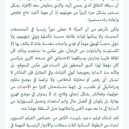
أن سياقه الثقافي الذي ينتمي إليه، والذي يتفاوض معه الأفراد بشكل
مستمر يشكل جزءً كبيراً من هويتهم، إذ أن هوية الفرد نتاج تفاوض
وإعادة بناء مستمرة.
ولكن بالرغم من أن المرأة لا تعطى دوراً رئيسيا في المجتمعات
المتدينة، ولا يمكنها قيادة طائفة متدينة بأكملها وتولي شؤونهم، ولا
تتولى منصباً كهنوتي مهماً أو تؤدي واجبات مقدسة عادة لا يكلف بها إلا
القساوسة والباباوات من الرجال، على عكس ما نشاهده، وذلك لأن
ثقافة فليبيا ومارتين وسياقهما الاجتماعي التي صنعته كارين بليكسن
كان مؤهلاً لهذا الدور المحظور على النساء-على عكس المتوقع- بل
وكأنه منذ البداية يجهزهما لتولي القيادة، وفي المقابل فإن الفتاتان لا
تبديان أي رفض أو محاولة للخلاص، ولا نراهما في موضع مقاوم
ودراماتيكي أو غاضب، بل إنهما متسامحتان كثيرًا مع الأحداث من
حولهما، وفعالتان بشكل ايجابي وقانع، إذ لا يبدوان في موضع قهري
نهائيًا، بل يكونان في أفضل حال وأتم استعداد وتحمل للمسؤولية من
البداية إلى ما بعد موت القس واعتلائهما جبل السلطة عوضا عنه.
لقد امتلك فيلم «عيد بابيت» الكثير من خصائص الفيلم النسوي،
ابتداء من البطولة النسائية لثلاث ممثلات، والأدوار الرئيسية المهمة في