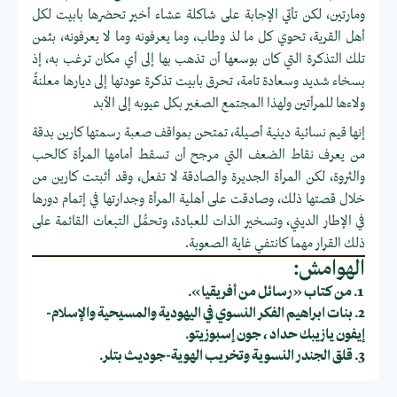
ومارتين، لكن تأتي الإجابة على شاكلة عشاء أخير تحضرها بابيت لكل
أهل القرية، تحوي كل ما لذ وطاب، وما يعرفونه وما لا يعرفونه، بثمن
تلك التذكرة التي كان بوسعها أن تذهب بها إلى أي مكان ترغب به، إذ
بسخاء شديد وسعادة تامة، تحرق بابيت تذكرة عودتها إلى ديارها معلنةً
ولاءها للمرأتين ولهذا المجتمع الصغير بكل عيوبه إلى الأبد
إنها قيم نسائية دينية أصيلة، تمتحن بمواقف صعبة رسمتها كارين بدقة
من يعرف نقاط الضعف التي مرجح أن تسقط أمامها المرأة كالحب
والثروة، لكن المرأة الجديرة والصادقة لا تفعل، وقد أثبتت كارين من
خلال قصتها ذلك، وصادقت على أهلية المرأة وجدارتها في إتمام دورها
في الإطار الديني، وتسخير الذات للعبادة، وتحمُّل التبعات القائمة على
ذلك القرار مهما كانتفي غاية الصعوبة.
الهوامش:
1. من كتاب «رسائل من أفريقيا».
2. بنات ابراهيم الفكر النسوي في اليهودية والمسيحية والإسلام-
إيفون يازيبك حداد ، جون إسبوزيتو.
3. قلق الجندر النسوية وتخريب الهوية-جوديث بتلر.