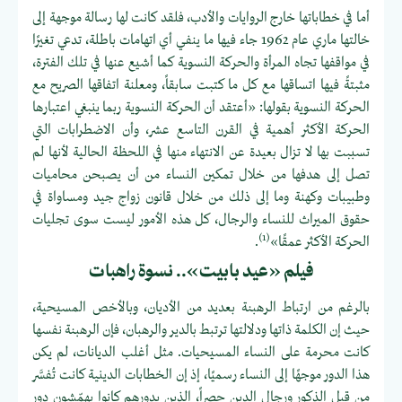
أما في خطاباتها خارج الروايات والأدب، فلقد كانت لها رسالة موجهة إلى
خالتها ماري عام 1962 جاء فيها ما ينفي أي اتهامات باطلة، تدعي تغيرًا
في مواقفها تجاه المرأة والحركة النسوية كما أشيع عنها في تلك الفترة،
مثبتةً فيها اتساقها مع كل ما كتبت سابقاً، ومعلنة اتفاقها الصريح مع
الحركة النسوية بقولها: «أعتقد أن الحركة النسوية ربما ينبغي اعتبارها
الحركة الأكثر أهمية في القرن التاسع عشر، وأن الاضطرابات التي
تسببت بها لا تزال بعيدة عن الانتهاء منها في اللحظة الحالية لأنها لم
تصل إلى هدفها من خلال تمكين النساء من أن يصبحن محاميات
وطبيبات وكهنة وما إلى ذلك من خلال قانون زواج جيد ومساواة في
حقوق الميراث للنساء والرجال، كل هذه الأمور ليست سوى تجليات
(1)
الحركة الأكثر عمقًا»
.
فيلم «عيد بابيت».. نسوة راهبات
بالرغم من ارتباط الرهبنة بعديد من الأديان، وبالأخص المسيحية،
حيث إن الكلمة ذاتها ودلالتها ترتبط بالدير والرهبان، فإن الرهبنة نفسها
كانت محرمة على النساء المسيحيات. مثل أغلب الديانات، لم يكن
هذا الدور موجهًا إلى النساء رسميًا، إذ إن الخطابات الدينية كانت تُفسَّر
من قِبل الذكور ورجال الدين حصراً، الذين بدورهم كانوا يهمّشون دور