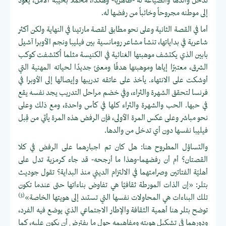
تدخل والدها وانصياعه له -ظاهريًا- وهكذا، محملاً بخيبة الأمل، يعود
إلى موطنه مجروحاً وخائباً من رفضها له.
أما في القصة الثانية وعلى نحو مطابق لقصة مارتينا في النهاية ولكن أكثر
شاعرية في بداياتها، تنشأ مشاعر رومانسية بين فيليبا ونجم الأوبرا آشيل
بابين الذي يكتشف موهبتها الغنائية في الكنيسة مثلما اُكتشفت كوكب
الشرق، معتبرًا إياها وموهبتها هدفًا ومعنىً جديدًا لحياته المهنية التي
أوشكت على الانتهاء. يأخذ على عاتقه تدريبها وإيصالها إلى الأوبرا في
فرنسا لتحقق الشهرة والثراء، وفي خضم مراحل التدريب يجد نفسه يقع
في حبها. الحب والشهرة والثراء كلها في كأس واحدة، ومع ذلك وعلى
نحو مباشر وعلى عكس المرة الأولى، فإن الرفض هذه المرة يأتي من قِبل
فيليبا نفسها دون أي تدخل من والدها.
والتساؤل المطروح هنا: هل كان تم اجبارهما على الرفض في كلا
القصتان؟ أم أن رفضهما-وهذا ما أرجحه- قد جاء كرمزية تدل على
أهليّة الفتاتين وصرامتهما في الالتزام الديني منذ البداية؟ تقول جوديث
بتلر: «إن الذات المورطة ثقافيًا هي تفاوض بناءاتها حتى عندما تكون
(3)
تلك البناءات هي المحاولات نفسها التي تستند إلى هويتها الخاصة»
توضح بتلر هنا أهمية الثقافة والإطار الاجتماعي الذي يوضع فيه الفرد،
ودورهما في تشكيل هويته ومفاهيمه حول ما يفترض أن يكون عليه، كما