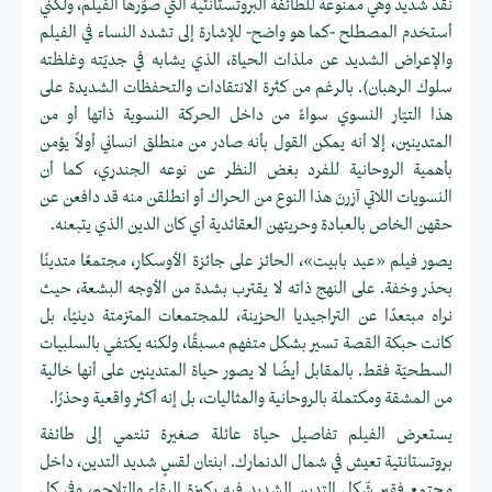
نقد شديد وهي ممنوعة للطائفة البروتستانتية التي صوّرها الفيلم، ولكني
أستخدم المصطلح -كما هو واضح- للإشارة إلى تشدد النساء في الفيلم
والإعراض الشديد عن ملذات الحياة، الذي يشابه في جديّته وغلظته
سلوك الرهبان). بالرغم من كثرة الانتقادات والتحفظات الشديدة على
هذا التيّار النسوي سواءً من داخل الحركة النسوية ذاتها أو من
المتدينين، إلا أنه يمكن القول بأنه صادر من منطلق انساني أولاً يؤمن
بأهمية الروحانية للفرد بغض النظر عن نوعه الجندري، كما أن
النسويات اللاتي آزرنَ هذا النوع من الحراك أو انطلقن منه قد دافعن عن
حقهن الخاص بالعبادة وحريتهن العقائدية أي كان الدين الذي يتبعنه.
يصور فيلم «عيد بابيت»، الحائز على جائزة الأوسكار، مجتمعًا متدينًا
بحذر وخفة. على النهج ذاته لا يقترب بشدة من الأوجه البشعة، حيث
نراه مبتعدًا عن التراجيديا الحزينة، للمجتمعات المتزمتة دينيًا، بل
كانت حبكة القصة تسير بشكل متفهم مسبقًا، ولكنه يكتفي بالسلبيات
السطحيّة فقط. بالمقابل أيضًا لا يصور حياة المتدينين على أنها خالية
من المشقة ومكتملة بالروحانية والمثاليات، بل إنه أكثر واقعية وحذرًا.
يستعرض الفيلم تفاصيل حياة عائلة صغيرة تنتمي إلى طائفة
بروتستانتية تعيش في شمال الدنمارك. ابنتان لقسٍ شديد التدين، داخل
مجتمع فقير شّكل التدين الشديد فيه ركيزة البقاء والتلاحم، وفي كل