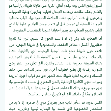
أسبوع يفتح القس بيته ليقدم أهالي القرية على طاولة طويلة، يترأسها هو
بالطبع بحكم مكانته، وبجانبه الابنتان (فيليبا ومارتين) وبقية الضيوف،
ويشرعون في غناء الترانيم. تقف الخادمة الصغيرة وراء الباب منتظرة
الجماعة المغنية أن تصمت قبل أن تتخذ صمت الترانيم إشارةً لها لفتح
الباب وتقديم الطعام، مما يظهر احترامًا شديدًا للمقدسات المقروءة.
أما الطعام، فلم يكن إلا آداة لسد الجوع لا الشبع. تبين لنا كاميرا
«غابرييل أكسل» مظاهر التقشف والمحدودية في طريقة العيش، حين
تلتف حول طريقة صنع تلك الوجبة الوحيدة التي يأكلونها، ابتداءً
بالسمك المنشور على حبل الغسيل كأوعية بالية لغرض التجفيف،
وتلك الطريقة معروفة لدى القبائل والقرى التي تعاني من الفقر وشح
الموارد، إضافة إلى بضع خطوات أخرى غير النشر (تساعد على حفظ
السمك و تخزينه لفترة طويلة تمتد لأشهر حتى مع غياب أجهزة التبريد)
ومن ثم تنتهي الكاميرا الوثائقية بالخبز المنقوع في حساء لا «يُسمن ولا
يُغني من جوع» وتلك المَشاهد تحمل في حقيقتها إعراضًا شديدًا عن
الحياة وزهدًا في ملذاتها التي لم تكن في متناول اليد أصلا.
القس بدوره قد سخّر ابنتيه بدور بطريركي ديني في ظاهره، إذ لا بد من
استشعار الخضوعية التي تتسم بها البنتان، فيليبا ومارتين، حيث