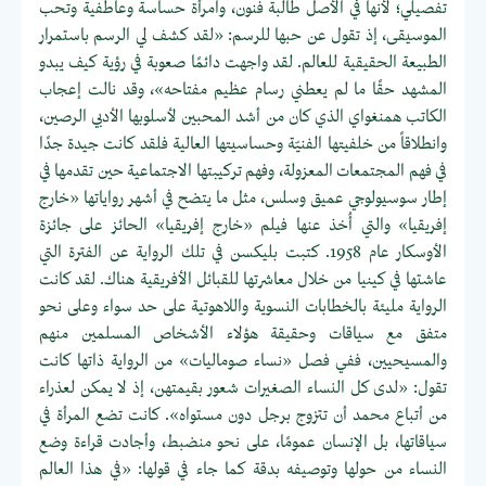
تفصيلي؛ لأنها في الأصل طالبة فنون، وامرأة حساسة وعاطفية وتحب
الموسيقى، إذ تقول عن حبها للرسم: «لقد كشف لي الرسم باستمرار
الطبيعة الحقيقية للعالم. لقد واجهت دائمًا صعوبة في رؤية كيف يبدو
المشهد حقًا ما لم يعطني رسام عظيم مفتاحه»، وقد نالت إعجاب
الكاتب همنغواي الذي كان من أشد المحبين لأسلوبها الأدبي الرصين،
وانطلاقاً من خلفيتها الفنيّة وحساسيتها العالية فلقد كانت جيدة جدًا
في فهم المجتمعات المعزولة، وفهم تركيبتها الاجتماعية حين تقدمها في
إطار سوسيولوجي عميق وسلس، مثل ما يتضح في أشهر رواياتها «خارج
إفريقيا» والتي أُخذ عنها فيلم «خارج إفريقيا» الحائز على جائزة
الأوسكار عام 1958. كتبت بليكسن في تلك الرواية عن الفترة التي
عاشتها في كينيا من خلال معاشرتها للقبائل الأفريقية هناك. لقد كانت
الرواية مليئة بالخطابات النسوية واللاهوتية على حد سواء وعلى نحو
متفق مع سياقات وحقيقة هؤلاء الأشخاص المسلمين منهم
والمسيحيين، ففي فصل «نساء صوماليات» من الرواية ذاتها كانت
تقول: «لدى كل النساء الصغيرات شعور بقيمتهن، إذ لا يمكن لعذراء
من أتباع محمد أن تتزوج برجل دون مستواه». كانت تضع المرأة في
سياقاتها، بل الإنسان عمومًا، على نحو منضبط، وأجادت قراءة وضع
النساء من حولها وتوصيفه بدقة كما جاء في قولها: «في هذا العالم