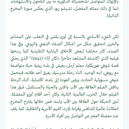
بالإنهاك المتواصل لشخصياته الذكورية ما بين الكحول والاستيهامات
(بما في ذلك ممثله المفضل، تشيشو ريو، الذي يعكس صورة المخرج
الذاتية).
لكن الشيء الأساسي بالنسبة إلى أوزو يكمن في التغلب على المشاعر
والحزن لتحقيق شكل من أشكال الصفاء الذهني والروحي. وفي هذا
الصدد، كان مخلصًا لبعض الأخلاق اليابانية التقليدية كما رسخها
7
فيلمه الذي اكتشفه المشاهد متأخرًا «كان أبًا» (1942)
الذي يحكي
قصة شوهي هوريكاوا، معلم أرمل، يعيش في بلدة ريفية حياة متواضعة
مع ريوهي، ابنه الوحيد. أثناء رحلة مدرسية، يغرق أحد طلابه، فيتحمل
شوهي مسؤولية الحادث ويقرر العودة إلى بلدته الأصلية. أثناء الرحلة
يناقش الفيلم العلاقة بين الأب والابن والحياة والمستقبل. صُوِّر هذا
الفيلم خلال الحرب العالمية الثانية، وكان أحد أفلام أوزو المفضلة.
تُبنى الحبكة حول العلاقة بين الأب وابنه، فمن خلالها يقترح المخرج
انعكاسًا عالميًا للتنافس وقراءة لإرث القيم الأسرية والثقافية، كما يقف
عند معضلة العجز عن التواصل بين أفراد الأسرة.