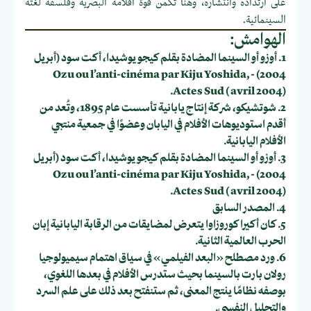
على ارتداده وانتشاره، وهنا تكمن قوة أفلامه البصرية وفلسفة لغته
السينمائية.
الهوامش:
1. أوزو أو السينما المضادة بقلم كيجو يوشيدا، أكت سود (أبريل
2004) - Ozu ou l’anti-cinéma par Kiju Yoshida,
Actes Sud ( avril 2004).
2. شوتشيكو، شركة إنتاج يابانية تأسست عام 1895، وتُعد من
أقدم استوديوهات الأفلام في اليابان وعضوًا في جمعية منتجي
الأفلام اليابانية.
3. أوزو أو السينما المضادة بقلم كيجو يوشيدا، أكت سود (أبريل
2004) - Ozu ou l’anti-cinéma par Kiju Yoshida,
Actes Sud ( avril 2004).
4. المصدر السابق
5. كان أكيرا كوروزاوا يتعرض لمضايقات من الرقابة اليابانية إبان
الحرب العالمية الثانية.
6. ورد مصطلح «البعد الفيلمي» في سياق اهتمام سيميولوجيا
رولان بارت بالسينما بحيث ستدرس الأفلام في بعدها اللغوي،
بوصفه نظامًا ينتج المعنى، ثم ستنفتح بعد ذلك على علم السرد
والتحليل النفسي.