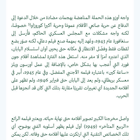
واجه أوزو هذه الحملة المناهضة بهجمات مضادة من خلال الدعوة إلى
5
الدفاع عن حرية صانعي الأفلام عمومًا وحرية أكيرا كوروزاوا
خصوصًا،
لكنه واجه مشكلات مع المجلس العسكري الحاكم، فأُرسل إلى
سنغافورة عام 1943، وعُهد إليه بمهمة صنع فيلم دعائي، لكنه صوّر بضع
لقطات فقط وفضّل الانتظار في مكانه حتى يحين أوان استسلام اليابان،
الذي اعتبره أمرًا لا مفر منه. استغل هذه الفترة لمشاهدة أفلام جون
فورد التي أُعجب بها بشكل خاص، بالإضافة إلى عمل أورسون ويلز
«ساعة كين» باعتباره فيلمه الأجنبي المفضل. وفي عام 1945، أُسِر في
معسكر بريطاني، ولم يعد إلى اليابان حتى فبراير 1946، ولم تظهر على
أفلامه الجديدة أي تغييرات تقريبًا مقارنة بتلك التي كان قد أنجزها قبل
الحرب.
واصل مخرجنا الكبير تصوير أفلامه حتى نهاية حياته. ويعتبر فيلمه الرائع
«الربيع المتأخر» (1949) أول فيلم يظهر أسلوبه الفني بوضوح، أي
تلك الخصائص التقنية التي ارتكزت عليها أفلامه حتى وفاته. لكن يمكن