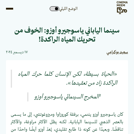
الوضع الليلي
سينما الياباني ياسوجيرو أوزو: الخوف من
تحريك المياه الراكدة!
سعيد بوكرامي
١٧ ديسمبر ٢٠٢٤
«
الحياة بسيطة، لكن الإنسان كلما حرك المياه
الراكدة زاد من تعقيدها
».
1
المخرج السينمائي ياسوجيرو أوزو
كان ياسوجيرو أوزو ينتمي، برفقة كوروزاوا وميزوغوتشي، إلى ما يسمى
بالعصر الذهبي للسينما اليابانية. لكنه يظل الأكثر مراوغة، والأكثر
تناقضًا. وبعيدًا عن كونه ذا طابع تقليدي، يُعَدّ أوزو أيضًا واحدًا من