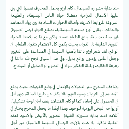
منذ بداية مشواره السينمائي، كان أوزو يحمل المخاوف نفسها التي بنى
عليها الأعمال الدرامية مفضلاً حياة الناس البسيطة، والطبيعة
المراوغة للروابط الأسرية، وأصالة الحوارات الساذجة بين رواد المطاعم
والحانات.. يقارن أوزو صنعته السينمائية، بصانع التوفو (جبن الصوجا)
فهو سنة بعد سنة، ينتج الطعام نفسه: ولكن مع ذلك، يلاحظ الخبراء
الفروق الدقيقة في الذوق، بحيث يكمن كل الاهتمام بتذوق الطعام. في
الواقع، لقد شعر أوزو دائمًا بأهمية السينما في المساعدة على التغيير،
وجعل الناس يؤمنون بواقع بديل. وفي هذا السياق نجح فنّه دائمًا في
زعزعة التقاليد، وبلبلة التفكير سواء في التصوير أو التمثيل أو المونتاج.
يضاعف المخرج سبر التحولات والإمعان في وضع الفجوات بحيث يدفع
المُشاهد إلى الارتباك وسوء الفهم، فلا يكف عن طرح الأسئلة، دون أمل
في الحصول على إجابة، كما لو كان المُشاهد يقف أمام لوحة تشكيلية،
أو يواجه المِحَن اليومية للوجود. وهذا أيضًا ما يجعل المخرج يختار في
أفلامه (منذ بداية مسيرته الفنية) التصوير بالأبيض والأسود (هذه
التقنية تذكرنا بلا شك بالإرث الجمالي للسينما العالمية) من أجل