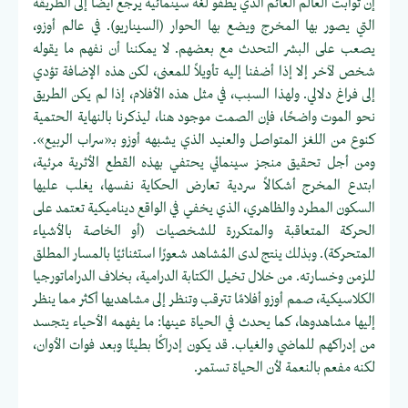
إن ثوابت العالم العائم الذي يطفو لغة سينمائية يرجع أيضًا إلى الطريقة
التي يصور بها المخرج ويضع بها الحوار (السيناريو). في عالم أوزو،
يصعب على البشر التحدث مع بعضهم. لا يمكننا أن نفهم ما يقوله
شخص لآخر إلا إذا أضفنا إليه تأويلاً للمعنى، لكن هذه الإضافة تؤدي
إلى فراغ دلالي. ولهذا السبب، في مثل هذه الأفلام، إذا لم يكن الطريق
نحو الموت واضحًا، فإن الصمت موجود هنا، ليذكرنا بالنهاية الحتمية
كنوع من اللغز المتواصل والعنيد الذي يشبهه أوزو بـ«سراب الربيع».
ومن أجل تحقيق منجز سينمائي يحتفي بهذه القطع الأثرية مرئية،
ابتدع المخرج أشكالاً سردية تعارض الحكاية نفسها، يغلب عليها
السكون المطرد والظاهري، الذي يخفي في الواقع ديناميكية تعتمد على
الحركة المتعاقبة والمتكررة للشخصيات (أو الخاصة بالأشياء
المتحركة). وبذلك ينتج لدى المُشاهد شعورًا استثنائيًا بالمسار المطلق
للزمن وخسارته. من خلال تخيل الكتابة الدرامية، بخلاف الدراماتورجيا
الكلاسيكية، صمم أوزو أفلامًا تترقب وتنظر إلى مشاهديها أكثر مما ينظر
إليها مشاهدوها، كما يحدث في الحياة عينها: ما يفهمه الأحياء يتجسد
من إدراكهم للماضي والغياب. قد يكون إدراكًا بطيئًا وبعد فوات الأوان،
لكنه مفعم بالنعمة لأن الحياة تستمر.