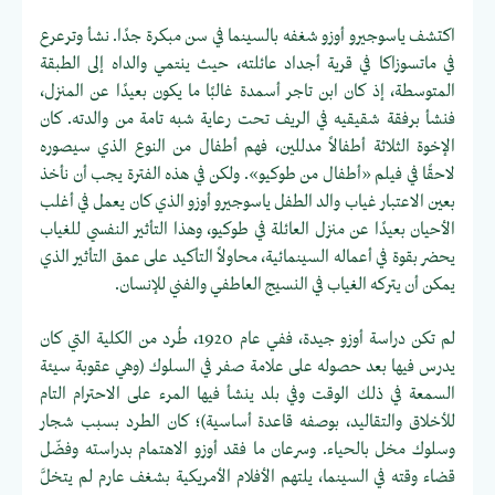
اكتشف ياسوجيرو أوزو شغفه بالسينما في سن مبكرة جدًا. نشأ وترعرع
في ماتسوزاكا في قرية أجداد عائلته، حيث ينتمي والداه إلى الطبقة
المتوسطة، إذ كان ابن تاجر أسمدة غالبًا ما يكون بعيدًا عن المنزل،
فنشأ برفقة شقيقيه في الريف تحت رعاية شبه تامة من والدته. كان
الإخوة الثلاثة أطفالاً مدللين، فهم أطفال من النوع الذي سيصوره
لاحقًا في فيلم «أطفال من طوكيو». ولكن في هذه الفترة يجب أن نأخذ
بعين الاعتبار غياب والد الطفل ياسوجيرو أوزو الذي كان يعمل في أغلب
الأحيان بعيدًا عن منزل العائلة في طوكيو، وهذا التأثير النفسي للغياب
يحضر بقوة في أعماله السينمائية، محاولاً التأكيد على عمق التأثير الذي
يمكن أن يتركه الغياب في النسيج العاطفي والفني للإنسان.
لم تكن دراسة أوزو جيدة، ففي عام 1920، طُرد من الكلية التي كان
يدرس فيها بعد حصوله على علامة صفر في السلوك (وهي عقوبة سيئة
السمعة في ذلك الوقت وفي بلد ينشأ فيها المرء على الاحترام التام
للأخلاق والتقاليد، بوصفه قاعدة أساسية)؛ كان الطرد بسبب شجار
وسلوك مخل بالحياء. وسرعان ما فقد أوزو الاهتمام بدراسته وفضّل
قضاء وقته في السينما، يلتهم الأفلام الأمريكية بشغف عارم لم يتخلَّ