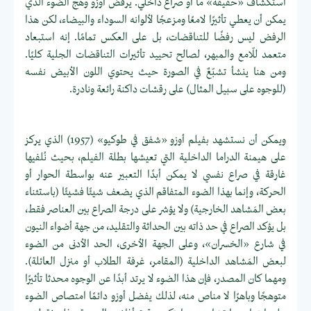
استكشاف «حقيقة» ما أو صراع داخلي. يرفض أوزو وهج الضوء الذي
يمكن أن يعطي تأثيرًا لامعًا ومزعجًا لألوانه السوداء والبيضاء، لكن هذا
الرفض ليس رفضًا للتناقضات، بل على العكس تمامًا. إنه استبعاد
متعمد للّامع والمبهر، لصالح تحييد تأثيرات التناقضات الجلية كليًا.
ومن هنا ينشأ تشبّعٌ في الصورة حيث يحتوي اللون الأبيض نفسه
(للوجوه على سبيل المثال) على رقشات داكنة رائعة ونادرة.
ويمكن أن نستشهد بفيلم أوزو «شفق في طوكيو» (1957) الذي يركز
على هيمنة الدراما الداخلية التي تعيشها بطلة الفيلم، بحيث نُلفيها
غارقة في صراع نفسي لا يمكن أبدًا التعبير عنه بواسطة الحوار أو
الحركة، وإنما بهذا الضوء المتفاقم الذي يضعف شيئًا فشيئًا (باستثناء
بعض المَشاهد الخارجية) ولا يؤشر على درجة الصراع بين العناصر فقط،
بل يؤكد الصراع في حد ذاته بين الحداثة والتقليد، من جهة أضواء النيون
في شارع «الخسران»، وعلى الجهة الأخرى، الحد الأدنى من الضوء
لبعض المَشاهد الداخلية (المقامر، غرفة الطلاب أو منزل العائلة).
ومهما كان المصدر، فإن هذا الضوء لا يرتد أبدًا عن الوجوه محدثا تأثيرًا
متوهجًا وباهرًا لا مناص منه، لذلك يفضل أوزو دائمًا امتصاص الضوء