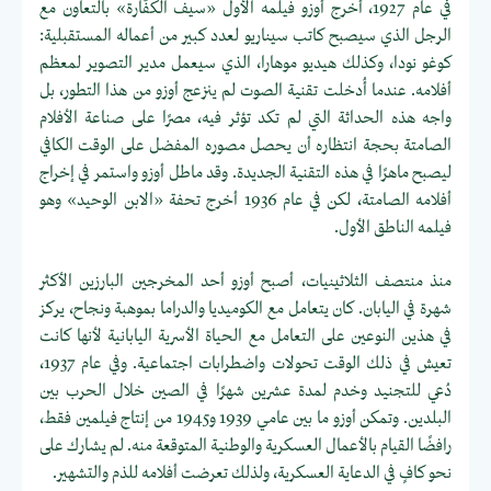
في عام 1927، أخرج أوزو فيلمه الأول «سيف الكفّارة» بالتعاون مع
الرجل الذي سيصبح كاتب سيناريو لعدد كبير من أعماله المستقبلية:
كوغو نودا، وكذلك هيديو موهارا، الذي سيعمل مدير التصوير لمعظم
أفلامه. عندما أُدخلت تقنية الصوت لم ينزعج أوزو من هذا التطور، بل
واجه هذه الحداثة التي لم تكد تؤثر فيه، مصرًا على صناعة الأفلام
الصامتة بحجة انتظاره أن يحصل مصوره المفضل على الوقت الكافي
ليصبح ماهرًا في هذه التقنية الجديدة. وقد ماطل أوزو واستمر في إخراج
أفلامه الصامتة، لكن في عام 1936 أخرج تحفة «الابن الوحيد» وهو
فيلمه الناطق الأول.
منذ منتصف الثلاثينيات، أصبح أوزو أحد المخرجين البارزين الأكثر
شهرة في اليابان. كان يتعامل مع الكوميديا ​​والدراما بموهبة ونجاح، يركز
في هذين النوعين على التعامل مع الحياة الأسرية اليابانية لأنها كانت
تعيش في ذلك الوقت تحولات واضطرابات اجتماعية. وفي عام 1937،
دُعي للتجنيد وخدم لمدة عشرين شهرًا في الصين خلال الحرب بين
البلدين. وتمكن أوزو ما بين عامي 1939 و1945 من إنتاج فيلمين فقط،
رافضًا القيام بالأعمال العسكرية والوطنية المتوقعة منه. لم يشارك على
نحو كافٍ في الدعاية العسكرية، ولذلك تعرضت أفلامه للذم والتشهير.