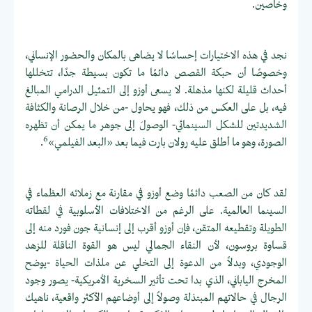
وخاصين.
نجد في هذه الاختيارات إحساسًا لا يضاهى بالمكان والحضور الإنساني،
وخصوصًا أن حبكة القصص دائمًا ما تكون بسيطة جدًا، تتخللها
أحداث قليلة لكنها مذهلة. لا يسعى أوزو إلى التمثيل الدرامي المبالغ
فيه، بل على العكس من ذلك، فهو يحاول -من خلال الرصانة والكثافة
الشديدتين للشكل السينمائي- الوصولَ إلى جوهر ما يمكن أن تظهره
6
الصورة، وهو ما أطلق عليه رولان بارت فيما بعد «البعد الفيلمي»
.
لقد كان من الصعب دائمًا وضع أوزو في مقارنة مع زملائه العظماء في
السينما العالمية. على الرغم من الاختلافات الأسلوبية في لقطاته
الطويلة وتقطيعه المتقن، فإن أوزو أقرب إلى إنسانية جون فورد منه إلى
قساوة بروسون، لأن النقاء الجمالي ليس هو القوة الناقلة للزهد
الوجودي، وبدلاً من الدعوة إلى التخلي عن ملذات الحياة -يوضح
المخرج الياباني، الذي بدا تحت تأثير السخرية الأمريكية- يصور وجود
الرجال في حالاتهم المبتذلة وصولاً إلى أوضاعهم الأكثر واقعية، ناهيك