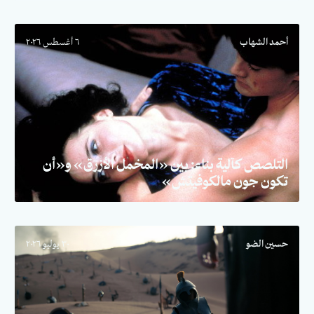
أحمد الشهاب
٦ أغسطس ٢٠٢٦
التلصص كآلية بناء: بين «المخمل الأزرق» و«أن
تكون جون مالكوفيتش»
حسين الضو
٣٠ يوليو ٢٠٢٦