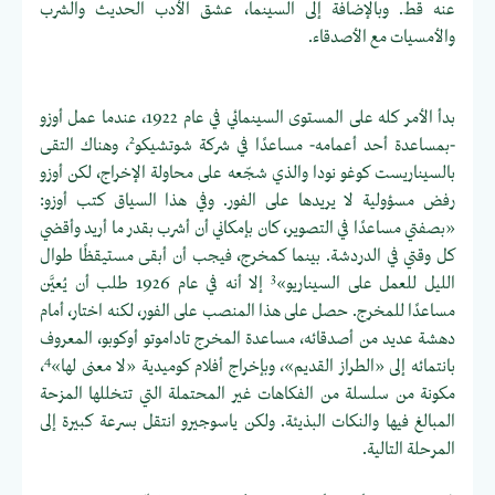
عنه قط. وبالإضافة إلى السينما، عشق الأدب الحديث والشرب
والأمسيات مع الأصدقاء.
بدأ الأمر كله على المستوى السينمائي في عام 1922، عندما عمل أوزو
2
-بمساعدة أحد أعمامه- مساعدًا في شركة شوتشيكو
، وهناك التقى
بالسيناريست كوغو نودا والذي شجّعه على محاولة الإخراج، لكن أوزو
رفض مسؤولية لا يريدها على الفور. وفي هذا السياق كتب أوزو:
«بصفتي مساعدًا في التصوير، كان بإمكاني أن أشرب بقدر ما أريد وأقضي
كل وقتي في الدردشة. بينما كمخرج، فيجب أن أبقى مستيقظًا طوال
3
الليل للعمل على السيناريو»
إلا أنه في عام 1926 طلب أن يُعيَّن
مساعدًا للمخرج. حصل على هذا المنصب على الفور، لكنه اختار، أمام
دهشة عديد من أصدقائه، مساعدة المخرج تاداموتو أوكوبو، المعروف
4
بانتمائه إلى «الطراز القديم»، وبإخراج أفلام كوميدية «لا معنى لها»
،
مكونة من سلسلة من الفكاهات غير المحتملة التي تتخللها المزحة
المبالغ فيها والنكات البذيئة. ولكن ياسوجيرو انتقل بسرعة كبيرة إلى
المرحلة التالية.