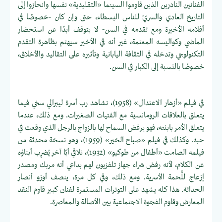
الفنانين النادرين الذين قاوموا السينما «التقليدية» نفسها وانحازوا إلى
التاريخ العادي والسريّ للناس البسطاء، حتى وإن كان -خصوصًا في
أفلامه الأخيرة ومع تقدمه في السن- لا يتوقف أبدًا عن استحضار
الماضي وكواليسه المعتمة، غير أنه في الأخير سيهتم بظاهرة التقدم
التكنولوجي وتدخله في الثقافة اليابانية وتأثيره على التقاليد والأخلاق،
خصوصًا بالنسبة إلى الكبار في السن.
في فيلم «أزهار الاعتدال» (1958)، نشاهد رب أسرة ليبرالي سخي فيما
يتعلق بالعلاقات الرومانسية مع الفتيات الصغيرات. ومع ذلك، عندما
يتعلق الأمر بابنته، فهو يرفض السماح لها بالزواج بالرجل الذي وقعت في
حبه. وكذلك في فيلم «صباح الخير» (1959)، وهو نسخة محدثة من
فيلمه الصامت «أطفال من طوكيو» (1932)، نلاقي أبًا آخر يُضرِب أبناؤه
عن الكلام، لأنه رفض شراء جهاز تلفزيون لهم بداعي أنه مربك ومصدر
إزعاج للُّحمة الأسرية. ومع ذلك، وفي كل مرة، ينصف أوزو أنصار
الحداثة. هذا كله يشهد على التوترات المستمرة لفنان كبير قاوم النقد
المعارض وقاوم الفجوة الاجتماعية بين الأصالة والمعاصرة.