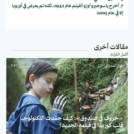
7. أخرج ياسوجيرو أوزو الفيلم عام 1942، لكنه لم يعرض في أوروبا
إلا في عام 2005
مقالات أخرى
أكمل القراءة
فواز العدواني
٨ أغسطس ٢٠٢٦
«خروف في صندوق»: كيف جمّدت التكنولوجيا
قلب كوريدا في فيلمه الجديد؟