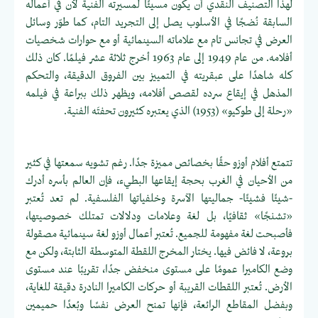
لهذا التصنيف النقدي أن يكون مسيئًا لمسيرته الفنية لأن في أعماله
السابقة نُضجًا في الأسلوب يصل إلى التجريد التام، كما طوّر وسائل
العرض في تجانس تام مع علاماته السينمائية أو مع حوارات شخصيات
أفلامه. من عام 1949 إلى عام 1963 أخرج ثلاثة عشر فيلمًا. كان ذلك
كله شاهدًا على عبقريته في التمييز بين الفروق الدقيقة، والتحكم
المذهل في إيقاع سرده لقصص أفلامه، ويظهر ذلك ببراعة في فيلمه
«رحلة إلى طوكيو» (1953) الذي يعتبره كثيرون تحفتَه الفنية.
تتمتع أفلام أوزو حقًا بخصائص مميزة جدًا. رغم تشويه سمعتها في كثير
من الأحيان في الغرب بحجة إيقاعها البطيء، فإن العالم بأسره أدرك
-شيئًا فشيئًا- جماليتها الآسرة وخلفياتها الفلسفية. لم تعد تُعتبر
«تشنجًا» ثقافيًا، بل لغة وعلامات ودلالات تمتلك خصوصيتها،
فأصبحت لغة مفهومة للجميع. تُعتبر أعمال أوزو لغة سينمائية مصقولة
بروعة، لا فائض فيها. يختار المخرج اللقطة المتوسطة الثابتة، ولكن مع
وضع الكاميرا عمومًا على مستوى منخفض جدًا، تقريبًا عند مستوى
الأرض. تُعتبر اللقطات القريبة أو حركات الكاميرا النادرة دقيقة للغاية،
وبفضل المقاطع الرائعة، فإنها تمنح العرض نفسًا وبُعدًا حميمين