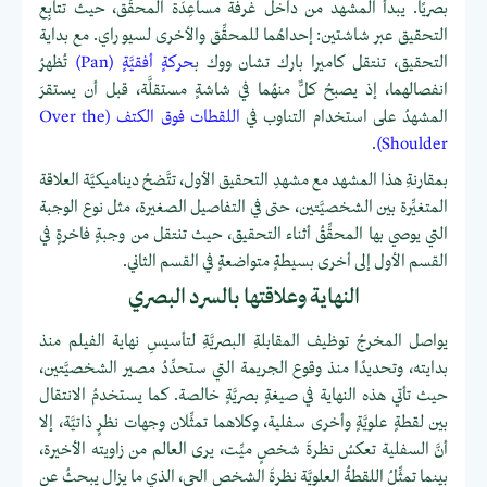
بصريًا. يبدأ المشهد من داخل غرفة مساعِدَة المحقِّق، حيث تتابِع
التحقيق عبر شاشتين: إحداهُما للمحقِّق والأخرى لسيو راي. مع بداية
التحقيق، تنتقل كاميرا بارك تشان ووك ب
حركةٍ أفقيَّةٍ (Pan)
تُظهرُ
انفصالهما، إذ يصبحُ كلٌّ منهُما في شاشةٍ مستقلَّة، قبل أن يستقرَ
المشهدُ على استخدام التناوب في
اللقطات فوق الكتف (Over the
.
Shoulder)
بمقارنةِ هذا المشهد مع مشهدِ التحقيق الأول، تتَّضحُ ديناميكيَّة العلاقة
المتغيِّرة بين الشخصيَّتين، حتى في التفاصيل الصغيرة، مثل نوع الوجبة
التي يوصي بها المحقِّقُ أثناء التحقيق، حيث تنتقل من وجبةٍ فاخرةٍ في
القسم الأول إلى أخرى بسيطةٍ متواضعةٍ في القسم الثاني.
النهاية وعلاقتها بالسرد البصري
يواصل المخرجُ توظيف المقابلةِ البصريَّةِ لتأسيسِ نهاية الفيلم منذ
بدايته، وتحديدًا منذ وقوع الجريمة التي ستحدِّدُ مصير الشخصيَّتين،
حيث تأتي هذه النهاية في صيغةٍ بصريَّةٍ خالصة. كما يستخدمُ الانتقال
بين لقطةٍ علويَّةٍ وأخرى سفلية، وكلاهما تمثِّلان وجهات نظرٍ ذاتيَّة، إلا
أنَّ السفلية تعكسُ نظرةَ شخصٍ ميِّت، يرى العالم من زاويته الأخيرة،
بينما تمثِّلُ اللقطةُ العلويَّة نظرةَ الشخص الحي، الذي ما يزال يبحثُ عن