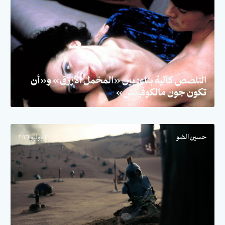
التلصص كآلية بناء: بين «المخمل الأزرق» و«أن
تكون جون مالكوفيتش»
حسين الضو
٣٠ يوليو ٢٠٢٦