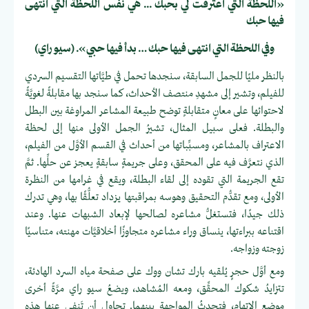
«اللحظة التي اعترفت لي بحبك ... هي نفس اللحظة التي انتهى
فيها حبك
وفي اللحظة التي انتهى فيها حبك … بدأ فيها حبي». (سيو راي)
بالنظر مليًا للجمل السابقة، سنجدها تحمل في طيَّاتها التقسيم السردي
للفيلم، وتشير إلى مشهدِ منتصف الأحداث، كما سنجد بها مقابلةً لغويَّةً
لاحتوائها على معانٍ متقابلةٍ توضح طبيعة المشاعر المراوغة بين البطل
والبطلة. فعلى سبيل المثال، تشيرُ الجمل الأولى منها إلى لحظة
الاعتراف بالمشاعر، ومسبِّباتها من أحداث في القسم الأوَّل من الفيلم،
الذي نتعرَّف فيه على المحقق، وعلى جريمةٍ سابقةٍ يعجز عن حلِّها. ثمَّ
تقع الجريمة التي تقوده إلى لقاء البطلة، ويقع في غرامها من النظرة
الأولى، ومع تقدُّم التحقيق وهوسه بمراقبتها يزداد تعلُّقًا بها، وهي تدرك
ذلك جيدًا، فتستغلُّ مشاعره لصالحها لإبعاد الشبهات عنها. وعند
اقتناعه ببراءتها، ينساق وراء مشاعره متجاوزًا أخلاقيَّات مهنته، متناسيًا
زوجته وزواجه.
ومع أوَّل حجرٍ يُلقيه بارك تشان ووك على صفحة مياه السرد الهادئة،
تتزايدُ شكوك المحقِّق، ومعه المُشاهد، ويضعُ سيو راي مرَّةً أخرى
موضع الاتهام، فتحدثُ المواجهة بينهما. تحاول أن تَنفي عنها هذه