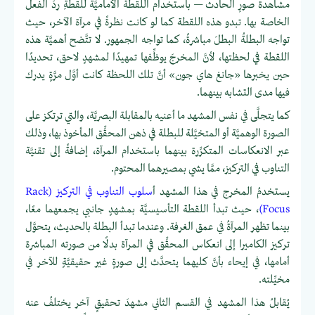
مشاهدة صورِ الحادث — باستخدام اللقطة الأماميَّة للقطةِ ردِّ الفعل
الخاصة بها. تبدو هذه اللقطة كما لو كانت نظرةً في مرآة الآخر، حيث
تواجه البطلةُ البطلَ مباشرةً، كما تواجه الجمهور. لا تتَّضح أهميَّة هذه
اللقطة في لحظتها، لأنَّ المخرجَ يوظِّفها تمهيدًا لمشهدٍ لاحق، تحديدًا
حين يخبرها «جانغ هاي جون» أنَّ تلك اللحظة كانت أوَّل مرَّةٍ يدرك
فيها مدى التشابه بينهما.
كما يتجلَّى في نفس المشهد ما أعنيه بالمقابلة البصريَّة، والتي ترتكز على
الصورة الوهميَّة أو المتخيَّلة للبطلة في ذهن المحقِّق المأخوذ بها، وذلك
عبر الانعكاسات المتكرِّرة بينهما باستخدام المرآة، إضافةً إلى تقنيَّة
التناوب في التركيز، ممَّا يشي بمصيرهما المحتوم.
يستخدمُ المخرج في هذا المشهد أ
سلوب التناوب في التركيز (Rack
Focus)
، حيث تبدأ اللقطة التأسيسيَّة بمشهدٍ جانبي يجمعهما معًا،
بينما تظهر المرآةُ في عمق الغرفة. وعندما تبدأ البطلة بالحديث، يتحوَّل
تركيز الكاميرا إلى انعكاس المحقِّق في المرآة بدلًا من صورته المباشرة
أمامها، في إيحاء بأنَّ كليهما يتحدَّث إلى صورةٍ غير حقيقيَّةٍ للآخر في
مخيِّلته.
يُقابلُ هذا المشهد في القسم الثاني مشهدَ تحقيقٍ آخر يختلفُ عنه