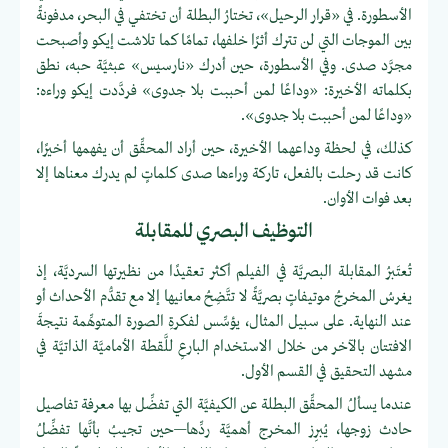
الأسطورة. في «قرار الرحيل»، تختارُ البطلة أن تختفي في البحر، مدفونةً
بين الموجات التي لن تترك أثرًا خلفها، تمامًا كما تلاشت إيكو وأصبحت
مجرَّد صدى. وفي الأسطورة، حين أدرك «نارسيس» عبثيَّة حبه، نطق
بكلماته الأخيرة: «وداعًا لمن أحببت بلا جدوى» فردَّدت إيكو وراءه:
«وداعًا لمن أحببت بلا جدوى».
كذلك، في لحظة وداعهما الأخيرة، حين أراد المحقِّق أن يفهمها أخيرًا،
كانت قد رحلت بالفعل، تاركة وراءها صدى كلماتٍ لم يدرك معناها إلا
بعد فوات الأوان.
التوظيف البصري للمقابلة
تُعتَبرُ المقابلة البصريَّة في الفيلم أكثر تعقيدًا من نظيرتها السرديَّة، إذ
يغرسُ المخرجُ موتيفاتٍ بصريَّةً لا تتَّضِحُ معانيها إلا مع تقدُّم الأحداث أو
عند النهاية. على سبيل المثال، يؤسِّس لفكرةِ الصورة المتوهِّمة نتيجةَ
الافتتان بالآخر من خلال الاستخدام البارعِ للَّقطة الأماميَّة الذاتيَّة في
مشهد التحقيق في القسم الأول.
عندما يسألُ المحقِّق البطلة عن الكيفيَّة التي تفضِّل بها معرفة تفاصيل
حادث زوجها، يُبرِز المخرج أهميَّة ردِّها—حين تجيبُ بأنَّها تفضِّلُ