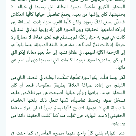
المحقق الكوري مأخوذًا بصورة البطلة التي رسمها في خياله، لا
بحقيقتِها. كان يراقبها من بعيد، يجمعُ تفاصيل حياتها كأنَّها انعكاسٌ
غامضٌ يسعى لفكِّ رموزه. ولكن كلَّما اقترب منها، زادت المسافة بين
إدراكه لماهيَّتها الحقيقيَّة وبين الصورة التي أراد رؤيتها فيها. في المقابل،
كانت هي تهيم به حبًا، ولكنَّه لم يستطع فهم لغتها تمامًا، لا مجازيًّا ولا
حرفيًّا، إذ كانت تعبِّرُ أحيانًا عن مشاعرها باللغة الصينيَّة، بينما يلجأ هو
إلى الترجمة الآليَّة لفهمها، في علاقةٍ تشبه إلى حدٍّ بعيدٍ معاناة إيكو التي
لم يكن بمقدورها سوى ترديد الكلمات التي تسمعها دون أن تعبِّر عن
ذاتها.
لكن بينما ظلَّت إيكو أسيرة تعنُّتها، تمكَّنت البطلة، في النصف الثاني من
الفيلم، من إعادة صياغة العلاقة بطريقةٍ معكوسة. فبعد أن كان
المحقِّق هو من يراقبها ويوثِّق حياتها، أصبحت هي من تتلصَّص عليه،
تسجِّلُ صوته وتحفظ تفاصيلَه، لكنَّها تفعل ذلك بلغتها الخاصة،
بالصينيَّة التي لا يفهمها، لتصبح كأنَّها ترسمُ صورةً له لن يدرك معناها
الحقيقي إلا عند النهاية، حين تُفلِت منه كما أفلتت الحقيقة دائمًا من
بين يديه.
عند النهاية، يَلقَى كلُّ واحدٍ منهما مصيره المأساوي كما حدث في