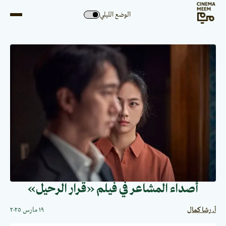
الوضع الليلي
أصداء المشاعر في فيلم «قرار الرحيل»
أ. رشا كمال
١٩ مارس ٢٠٢٥