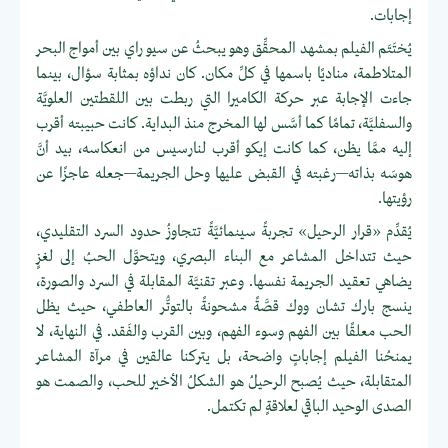
إجابات.
يُختَتَم الفيلم بمشهد المحقِّق وهو يبحثُ عن سيو راي بين أمواج البحر
المتلاطمة، مناديًا باسمها في كلِّ مكان. كان نداؤه بمثابة سؤال، بينما
جاءت الإجابة عبر حركة الكاميرا التي ربطت بين اللقطتين العلويَّة
والسفليَّة، تمامًا كما أسَّس لها المخرج منذ البداية. كانت حبيبته أقرب
إليه ممَّا يظن، كما كانت إيكو أقرب لنارسيس من انعكاسه، بيد أنَّ
هوسَه بذاته—رغبته في القبض عليها وحل الجريمة—جعله عاجزًا عن
رؤيتها.
يُقدِّم «قرار الرحيل» تجربةً سينمائيَّةً تتجاوزُ حدود السرد التقليدي،
حيث تتداخل المشاعر مع البناء البصري، ويتحوَّل الحبُ إلى لغزٍ
يضاهي تعقيد الجريمة نفسها. وعبر تقنيَّة المقابلة في السرد والصورة،
ينسج بارك تشان ووك قصَّةً مشحونةً بالتوتُّر العاطفي، حيث يظل
الحب معلقًا بين الفهم وسوء الفهم، وبين القرب والفَقد. في النهاية، لا
يمنحُنا الفيلم إجاباتٍ واضحة، بل يتركنا عالقين في مرآة المشاعر
المتقابلة، حيث يُصبح الرحيلُ هو الشكلُ الأخير للحب، والصمت هو
الصدى الوحيد الباقي لعلاقةٍ لم تكتمل.