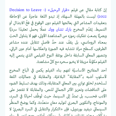
إنَّ كتابة مقالٍ عن فيلم
«قرار الرحيل» (Decision to Leave -
2022)
ليست بالمهمَّة السهلة، إذ تبدو اللغة عاجزةً عن الإحاطة
بتعقيدات المشاعر التي يعالجها الفيلم دون الوقوع في فخِّ الابتذالِ أو
التنميط. يُقدِّم المخرج
بارك تشان ووك
عملًا يحمل تعقيدًا سرديًّا
وبصريًّا يصعبُ تفكيك رموزه من المشاهدة الأولى، فهو لا يتناول الحبَّ
بمعناه الرومانسي، بل يقفُ عند حدٍّ فاصلٍ تتقابل عنده مشاعر
الطرفين، كسطح مرآة تتشابه فيه الصورة وانعكاسها أمام عين الرائي،
وتنصهر المعاني السابقة داخل بوتقةِ النوع الفيلمي الذي ينتمي إليه
الفيلم مكوِّنةً مزيجًا لا يخبو سحره مع كلِّ مشاهدة.
أحد المفاتيح الأساسيَّة لفهم بناء الفيلم يكمن في اتِّباع المخرج
لأسلوبٍ أشبه بــ"المقابلة" البلاغيَّة. والمقابلة في جماليَّات اللغة
تُستَخدم لخلقِ توازنٍ بين المعاني المتقابلة، وذلك بهدف تسليط الضوء
على التناقضات وتعزيز الأثر الجمالي للنص. والمقابلة لا تقتصرُ على
الأدب فحسب، بل تمتدُّ إلى السينما، حيث تُوظَّف أحيانًا في السرد،
والمونتاج، والتكوين البصري لتوليد معانٍ متعدِّدة. وكما يوضحُ المنظِّر
السينمائي ديفيد بوردويل، فإن «التكرار والتقابل في السرد البصريِّ لا
يشكِّلان مجرَّد تقنيَّاتٍ شكليَّة، بل يمثِّلان أداتين جوهريَّتين في بناء