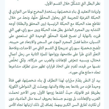
نظر البطل التي تتشكَّلُ خلال القسم الأول.
ولزيادة التعقيد في بناءِ شخصيَّتها، يستخدمُ المخرج نوعًا من التوازي في
الحبكة الفرعيَّة للجريمة التي يحاول المحقِّقُ حلَّها، ونجدُ من خلال
تقاطعِ هذه الحبكة مع الحبكة الرئيسية (بين المحقق والبطلة) أوجه
التشابه بين المجرم العاشق بطل هذه الحبكة وبين سيو راي، فهي التي
قررت بالنهاية أن تصبحَ قضيَّة المحقِّق الوحيدة التي تستعصي على
النسيان، مثلما فضل المجرم الموتَ عن السجن والابتعاد عن حبيبته.
تتَّضح شخصيَّة سيو راي تدريجيًّا في القسم الثاني من الأحداث، ونلاحظ
التغيُّر الذي طرأ على ملامحها، وزواجها للمرَّة الثانية من رجلِ أعمالٍ
مُحتال، وبسببه تتعرَّض للإهانات والضرب من شركائه. ولكي تخلِّص
نفسها من قيده، تُقدِم على اتخاذ قراراتٍ تظهر مدى تطرُّف مشاعرها
تجاه «جانغ هاي جون».
بيد أنَّ النصَّ يقدِّمُ مبرِّراتٍ لهذا التطرُّف في بناء شخصيَّتها، فهي فتاةٌ
وحيدةٌ فرَّت من بلادها بعد وفاة والدتها، ووصلت إلى الشواطئ الكوريَّة
بطريقةٍ غير قانونيَّة، حيثُ أنقذها زوجها الأول. ومن الأخير تحملت
الضرب والإهانات، بل ووسَم جسدَها بحروفِ اسمه مثل الماشية، دون
أن تكترث لفارقِ السن الكبير بينهما. يُضاف إلى ذلك ارتيابَها تجاه الأمن