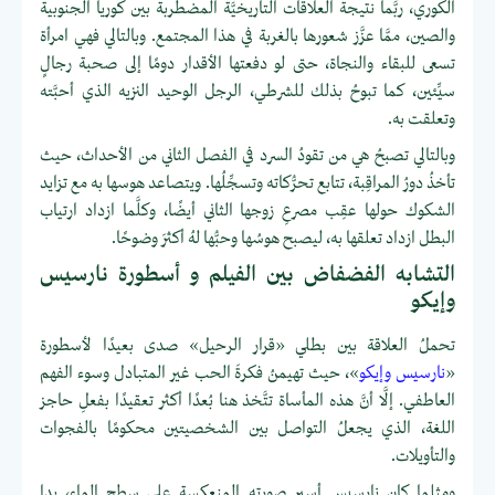
الكوري، ربَّما نتيجة العلاقات التاريخيَّة المضطربة بين كوريا الجنوبية
والصين، ممَّا عزَّز شعورها بالغربة في هذا المجتمع. وبالتالي فهي امرأة
تسعى للبقاء والنجاة، حتى لو دفعتها الأقدار دومًا إلى صحبة رجالٍ
سيِّئين، كما تبوحُ بذلك للشرطي، الرجل الوحيد النزيه الذي أحبَّته
وتعلقت به.
وبالتالي تصبحُ هي من تقودُ السرد في الفصل الثاني من الأحداث، حيث
تأخذُ دورُ المراقِبة، تتابع تحرُّكاته وتسجِّلُها. ويتصاعد هوسها به مع تزايد
الشكوك حولها عقِب مصرعِ زوجها الثاني أيضًا، وكلَّما ازداد ارتياب
البطل ازداد تعلقها به، ليصبح هوسُها وحبُّها لهُ أكثرَ وضوحًا.
التشابه الفضفاض بين الفيلم و أسطورة نارسيس
وإيكو
تحملُ العلاقة بين بطلي «قرار الرحيل» صدى بعيدًا لأسطورة
«
نارسيس وإيكو
»، حيث تهيمنُ فكرةَ الحب غير المتبادل وسوء الفهم
العاطفي. إلَّا أنَّ هذه المأساة تتَّخذ هنا بُعدًا أكثر تعقيدًا بفعلِ حاجز
اللغة، الذي يجعلُ التواصل بين الشخصيتين محكومًا بالفجوات
والتأويلات.
ومثلما كان نارسيس أسير صورته المنعكسة على سطح الماء، بدا