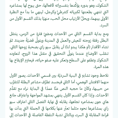
الشكوك، وهو بدوره يؤكِّدها بتفسيراته لأفعالها، حتى يبوح لها بمشاعره
التي تنتهي بطعنتها لكبريائه كشرطيٍّ وكرجل، لينهي ما بدأ مع النظرة
الأولى بينهما، ويحلُّ الأرتياب محل الحب، منهيًا بذلك القسم الأول من
السرد.
ومع بداية القسم الثاني من الأحداث ومضيِّ فترةٍ من الزمن، ينتقل
البطل رفقة زوجته للعيش والعمل في المدينة ويتولَّى قضيَّةً جديدة. ثمَّ
تشاء الأقدار (أو هكذا يبدو لنا) أن يقابلَ سيو راي بصحبةِ زوجها الثاني.
تنقلب الأوضاع عندما يتولَّى التحقيق في مقتل هذا الزوج، لتعاوده
الشكوك وتطفو على السطح وتعكر عليه صفو حياته، فيعتزم الإيقاع بها
هذه المرة.
نلاحظ وجود تشابهٍ في البنية السرديَّة بين قسمي الأحداث. يصور الأول
منهما الافتتان الوهمي، أما الثاني فيجسد تطرُّف مشاعر البطلة للتقرُّب
من حبيبها، وكأنَّ ما حجبه النص عنَّا عمدًا في البداية نراه مع تقدُّم
الأحداث. وإذا كان القسم الأول ينتهي بمشهد المواجهة واعتراف جانغ
هاي جون بمشاعره تجاهها، يقابله في نهاية الفصل الثاني اعتراف سيو
راي بمشاعرها نحوه مثلما تعبِّر عنها بكلامها في الجملة التي بدأت بها
قراءة المقابلة في السرد، وبالتالي تشبهُ النقطة الفاصلة في الأحداث إلى