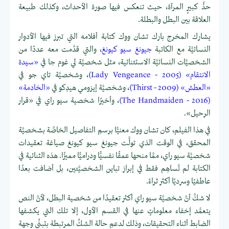
حدٍّ كبيرٍ المرآة، حيث تنعكس فيها صورة الأحداث، وكذلك طبيعة
العلاقة بين البطل والبطلة.
يشارك المخرج بارك تشان ووك كتابة أفلامه التي تبرز فيها الأدوار
النسائيَّة مع الكاتبة
جيونغ سيو كيونغ
، والتي قدَّمت معه عددًا من
الشخصيَّات النسائيَّة الاستثنائية، مثل شخصيَّة لي غوم جا في
«سيدة
الانتقام» (Lady Vengeance - 2005)
، وشخصيَّة تاي جو في
«العطش» (Thirst - 2009)
، وشخصيَّة إيزومي هيدِكو في
«الخادمة»
(The Handmaiden - 2016)
، وأخيرًا شخصية سيو راي في «قرار
الرحيل».
في هذا الفيلم، كان تشان ووك معنيًّا برسمِ التفاصيل الخاصَّة بشخصيَّة
المحقق، في الوقت الذي تولَّت جيونغ سيو كيونغ صياغة تعقيدات
شخصيَّة سيو راي، ممَّا منحها عمقًا نفسيًّا ودراميًّا مميزًا. هذه الثنائية في
الكتابة لم تُساهِم فقط في إبراز تباين الشخصيَّتين، بل أضافت بعدًا
عاطفيًا وسرديًا أكثر ثراءً.
لا شكَّ أنَّ شخصيَّة سيو راي أكثر تعقيدًا من شخصية البطل، لأنَّ النص
يتعمَّد إخفاء معلوماتٍ عنها في القسم الأول، إلا تلك التي يكشفها
الضابط أثناء التحقيقات، وذلك لدعمِ حالة الشكِّ المرتبطة بتبنِّي وجهة