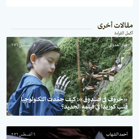
مقالات أخرى
أكمل القراءة
فواز العدواني
٨ أغسطس ٢٠٢٦
«خروف في صندوق»: كيف جمّدت التكنولوجيا
قلب كوريدا في فيلمه الجديد؟
أحمد الشهاب
٦ أغسطس ٢٠٢٦