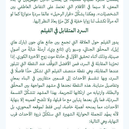
المعنى، لا سيما في الأفلام التي تعتمدُ على التفاعل العاطفي بين
الشخصيَّات». وهكذا يشكِّلُ «قرار الرحيل» عالمًا سرديًا متوازيًا كما لو
أنَّه مرآةٌ تكشفُ لنا زوايا خفيَّة في كلِّ مرَّةٍ يعادُ النظر إليها.
السرد المتقابل في الفيلم
يدور الفيلم حول العلاقة التي تجمع بين جانغ هاي جون (بارك هاي
إيل)، المحقِّق الجنائي، وسيو راي (تانغ وي)، أرملةٌ شابَّةٌ من أصولٍ
صينيَّة، وذلك أثناء تحقيقِ الأوَّل في حادثة موت زوجِ الأخيرة الكوري. إذا
تحرَّينا المقابلة في السرد، فمن الأفضل التوقُّف عند النقطة التي تتبلور
عندها المقابلة، وهي نقطة منتصف الفيلم التي تشكل حدًّا فاصلًا في
السرد، وبها تنقسمُ الأحداث إلى قسمين متقاربين في البناء بمعانٍ
وتفاصيل متباينة. هذه النقطة نجدها في مشهدِ المواجهة بين المحقِّق
والبطلة، وارتيابه من ارتكابها للجريمة. بهذا المشهد تتشكَّلُ القسمة
السرديَّة، فما يأتي بعدها يتباين مع ما قبلها، ولا تتَّضح أهميته إلا بنهاية
الأحداث، مما يمنحه أهميَّة خاصة، ليس فقط لموقعه المحوري، بل
لأنَّه يمهِّد للجملة الحواريَّة الشهيرة التي ستكلِّلُ ذروة الأحداث قرب
النهاية، وهي التالية: