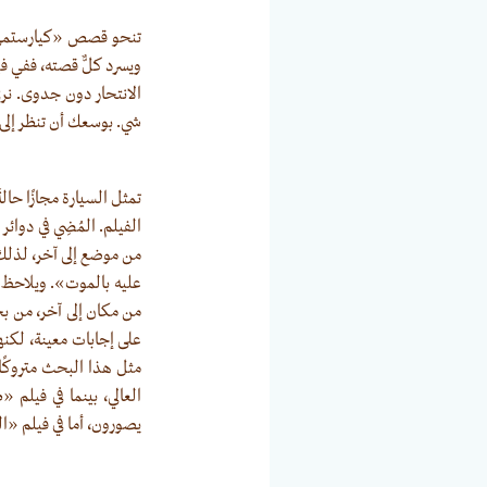
تنحو قصص «كيارستمي» إ
ويسرد كلٌّ قصته، ففي في
الانتحار دون جدوى. نر
شي. بوسعك أن تنظر إلى ا
تمثل السيارة مجازًا حا
الفيلم. المُضِي في دوائر
من موضع إلى آخر، لذلك ف
عليه بالموت». ويلاحظ
من مكان إلى آخر، من بح
على إجابات معينة، لكن
مثل هذا البحث متروكًا
العالي، بينما في فيلم
يصورون، أما في فيلم «ا