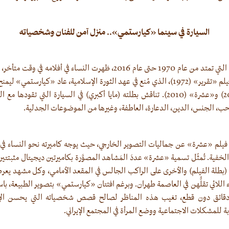
السيارة في سينما «كيارستمي».. منزل آمن للفنان وشخصياته
في مسيرة «كيارستمي» التي تمتد من عام 1970 حتى عام 2016، ظهرت النساء في
غير ملتزم بالحجاب فى فيلم «تقرير» (1972)، الذي مُنع في عهد الثورة الإسلامية، عاد «كيارستم
فيلمي «شيرين» (2008) و«عشرة» (2010). تناقش بطلته (مايا أكبري) في السيارة التي 
حب، الجنس، الدين، الدعارة، العاطفة، وغيرها من الموضوعات الجدلية.
فيلم «عشرة» عن جماليات التصوير الخارجي، حيث يوجه كاميرته نحو النساء في 
فية. تُمثّل تسمية «عشرة» عددَ المَشاهد المصوَّرة بكاميرتين ديجيتال مثبتتي
قة (بطلة الفيلم) والأخرى على الراكب الجالس في المقعد الأمامي، وكل مشهد ي
اللائي تقلُّهن في العاصمة طهران. وبرغم افتتان «كيارستمي» بتصوير الطبيعة، با
دقائق دون قطع، تغيب هذه المناظر لصالح قصص شخصياته التي يحسن الإصغ
 للمشكلات الاجتماعية ووضع المرأة في المجتمع الإيراني.