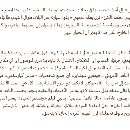
لى أخذ شخصياتها في رحلات، حيث يتم توظيف السيارة لتكون بمثابة حيز حمي
لم «طعم الكرز» نرى بطله «بديعي» يقود سيارته عبر البلاد، طوال الفيلم، طالبًا
ى خصوصية تامة لشخصين في السيارة؛ إنهما لا ينظران إلى بعضهما مباشرة، ول
لخارج، لكن هذا لا يعني أن الحوار انتهى.
لةَ البطل الداخلية «بديعي» في فيلم «طعم الكرز». يقول «كيارستمي»: «فكرة ال
 يعني، حرفيًا، الذهاب إلى اللامكان، الانتقال بلا غاية، بلا مبرر، للوصول إلى أي مكا
إن هذه الرحلة تشير إلى فكرة السكونية، وكل ما لا يتحرك، لا ينمو، لا يكبر، لا ي
 الناقد الأمريكي «جودفري شيشاير» أن جميع شخصيات «عباس كيارستمي» هي ف
ث إلى آخر. وفي أثناء حركتها لا تكف عن طرح الأسئلة بشأن كل شيء. هذه الأسئ
ها تظل معلّقة مثل سلسلة لا نهائية من الأصداء. والتعقيد ينجم، بحسب الناقد
، بصورة عامة، في حالة غائمة، سديمية: ينتهي فيلم «وتستمر الحياة» بعجز الس
 «طعم الكرز»، حلُ العقدة السردية يتلاشى بحركة بريشتية، إذ يظهر «كيارستم
لريح سوف تحملنا» فإن الفيلم المزمع إنجازه لا يتحقق.