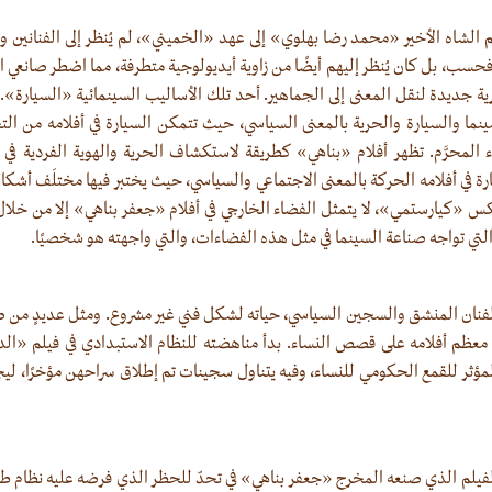
 الشاه الأخير «محمد رضا بهلوي» إلى عهد «الخميني»، لم يُنظر إلى الفنانين وص
حسب، بل كان يُنظر إليهم أيضًا من زاوية أيديولوجية متطرفة، مما اضطر صانعي الأ
صرية جديدة لنقل المعنى إلى الجماهير. أحد تلك الأساليب السينمائية «السيارة». 
نما والسيارة والحرية بالمعنى السياسي، حيث تتمكن السيارة في أفلامه من الت
اء المحرَّم. تظهر أفلام «بناهي» كطريقة لاستكشاف الحرية والهوية الفردية في 
سيارة في أفلامه الحركة بالمعنى الاجتماعي والسياسي، حيث يختبر فيها مختلَف أشك
كس «كيارستمي»، لا يتمثل الفضاء الخارجي في أفلام «جعفر بناهي» إلا من خلال
 التي تواجه صناعة السينما في مثل هذه الفضاءات، والتي واجهته هو شخصيًا.
فنان المنشق والسجين السياسي، حياته لشكل فني غير مشروع. ومثل عديدٍ من صا
لمؤثر للقمع الحكومي للنساء، وفيه يتناول سجينات تم إطلاق سراحهن مؤخرًا، ل