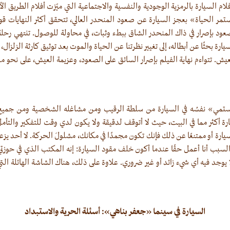
ام السيارة بالرمزية الوجودية والنفسية والاجتماعية التي ميّزت أفلام الطريق الأ
تستمر الحياة» بعجز السيارة عن صعود المنحدر العالي، تتحقق أكثر النهايات قوةً
ود بإصرار في ذاك المنحدر الشاق ببطء وثبات، في محاولة للوصول. تنتهي رحلة 
ارة بحثًا عن أبطاله، إلى تغيير نظرتنا عن الحياة والموت بعد توثيق كارثة الزلزا
لعيش. تتواءم نهاية الفيلم بإصرار السائق على الصعود، وعزيمة العيش، على نحو
ارستمي» نفسُه في السيارة من سلطة الرقيب ومن مشاغله الشخصية ومن جميع ا
ارة أكثر مما في البيت، حيث لا أتوقف لدقيقة ولا يكون لدي وقت للتفكير والتأم
يارة أو ممتنعًا عن ذلك فإنك تكون مجمدًا في مكانك، مشلولَ الحركة. لا أحد يزع
ا السبب أنا أعمل حقًا عندما أكون خلف مقود السيارة: إنه المكتب الذي في حوزت
وجد فيه أي شيء زائد أو غير ضروري. علاوة على ذلك، هناك الشاشة الهائلة التي تق
السيارة في سينما «جعفر بناهي»: أسئلة الحرية والاستبداد