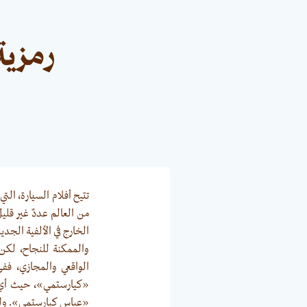
رمزية
تتيح أفلام السيارة، الت
من العالم عددٌ غير قلي
الخارج في الألفية الجديد
والممكنة للنجاح، لكن ه
الواقعي والمجازي، ففي
«كيارستمي»، حيث أي تغ
«عباس كيارستمي». ولكن ه