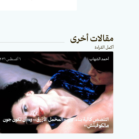
مقالات أخرى
أكمل القراءة
أحمد الشهاب
٦ أغسطس ٢٠٢٦
التلصص كآلية بناء: بين «المخمل الأزرق» و«أن تكون جون
مالكوفيتش»