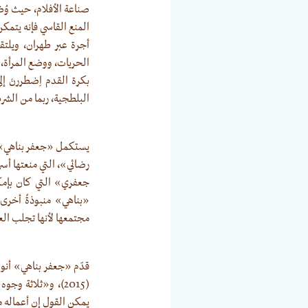
صناعة الأفلام، حيث وُضع
المنع القاسي فإنه يتمك
أجرة عبر طهران، ويلتق
البلطجية، ربما من الشرط
رضائي»، التي منعتها أسر
جعفري» التي كان بإمكا
«بناهي» منبوذةً أخرى 
مجتمعها لأنها تجلب الع
يمكن القول إن أعماله من