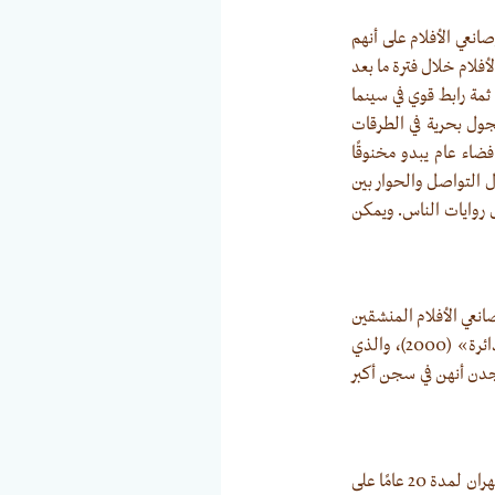
انعي الأفلام على أنهم
فلام خلال فترة ما بعد
ثمة رابط قوي في سينما
جول بحرية في الطرقات
فضاء عام يبدو مخنوقًا
ال التواصل والحوار بين
 روايات الناس. ويمكن
نعي الأفلام المنشقين
في إيران، يركز «بناهي» معظم أفلامه على قصص النساء. بدأ مناهضته للنظام الاستبدادي في فيلم «الدائرة» (2000)، والذي
يجدن أنهن في سجن أكبر
في «تاكسي» (2015) -الفيلم الذي صنعه المخرج «جعفر بناهي» في تحدّ للحظر الذي فرضه عليه نظام طهران لمدة 20 عامًا على