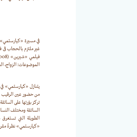
الموضوعات: الزواج، ال
يتنازل «كيارستمي» في 
من حضور عين الرقيب الخ
تركز بؤرتها على السائ
السائقة ومختلف النساء 
الطويلة التي تستغرق 
«كيارستمي» نظرةً مقربة