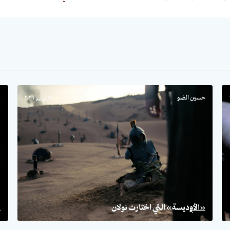
حسين الضو
٣٠ يوليو ٢٠٢٦
ب
«الأوديسة» التي اختارت نولان
ا