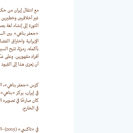
مع انتقال إيران من حكم
غير أخلاقيين وخطيرين ف
الثورة إلى إنشاء لغة ب
«جعفر بناهي» بين السي
الإيرانية واختراق الفض
بأكمله. رمزيًا، تتيح ال
أفراد مقهورين. وعلى ع
أن يُعزى هذا إلى القيود
كرّس «جعفر بناهي»، ال
كان صارخًا في تصويره ا
في الخارج.