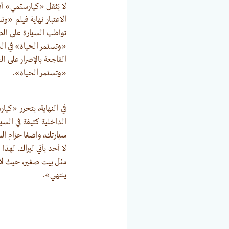
لا يُثقل «كيارستمي» أفل
الاعتبار نهاية فيلم «و
تواظب السيارة على الصع
«وتستمر الحياة» في السي
الفاجعة بالإصرار على ا
«وتستمر الحياة».
في النهاية، يتحرر «كي
الداخلية كثيفة في السي
سيارتك، واضعًا حزام الس
لا أحد يأتي ليراك. لهذ
مثل بيت صغير، حيث لا ي
ينتهي».