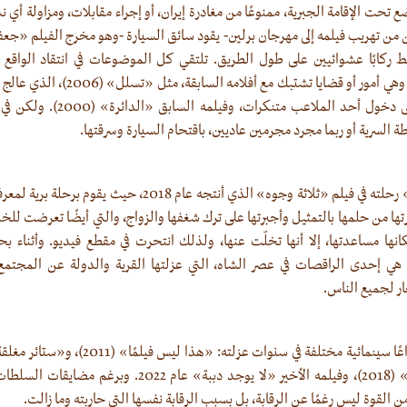
 تحت الإقامة الجبرية، ممنوعًا من مغادرة إيران، أو إجراء مقابلات، ومزاولة أي
ن من تهريب فيلمه إلى مهرجان برلين- يقود سائق السيارة -وهو مخرج الفيلم «جعف
ط ركابًا عشوائيين على طول الطريق. تلتقي كل الموضوعات في انتقاد الواقع ال
الحريات، ووضع المرأة، وهي أمور أو قضايا تش
بكرة القدم اِضطررنَ إلى دخول أحد المل
ة السرية أو ربما مجرد مجرمين عاديين، باقتحام السيارة وسرقتها.
يستكمل «جعفر بناهي» رحلته في فيلم «ثلاثة وجوه» الذي أنتجه عام 
تها من حلمها بالتمثيل وأجبرتها على ترك شغفها والزواج، والتي أيضًا تعرضت للخ
نها مساعدتها، إلا أنها تخلّت عنها، ولذلك انتحرت في مقطع فيديو. وأثناء ب
هي إحدى الراقصات في عصر الشاه، التي عزلتها القرية والدولة عن المجتمع
ار لجميع الناس.
(2015)، و«ثلاثة وجوه» (2018)، وفيلمه الأخير «لا يوجد دببة» ع
 القوة ليس رغمًا عن الرقابة، بل بسبب الرقابة نفسها التي حاربته وما زالت.