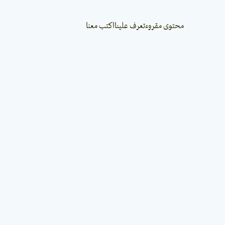
محتوى مقروء
تعرف علينا
اكتب معنا