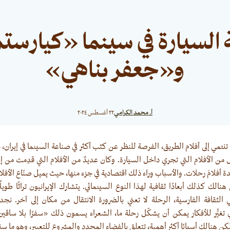
 السيارة في سينما «كيارس
و«جعفر بناهي»
أ. محمد الكرامي
٢٢ أغسطس ٢٠٢٤
ي تنتمي إلى أفلام الطريق، الفرصة للنظر عن كثب أكثر في صناعة السينما في إيران
ل من الأفلام التي تجري داخل السيارة. وكان عديدٌ من الأفلام التي قدِمت من إي
ة أفلامَ رحلات. والأسباب وراء ذلك اقتصادية في جزء منها، حيث يميل صنّاع الأفلام 
نالك كذلك أبعادًا ثقافية لهذا النوع السينمائي. يتشارك الإيرانيون تراثًا طويل
 الثقافة الفارسية، الرحلة لا تعني بالضرورة الانتقال من مكان إلى آخر. نجد
يُّر للأفكار يمكن أن يشكّل رحلة ما، الشعراء يسمون ذلك «سفرًا بلا ساقين
نالك أسبابًا أكثر أهمية، تتعلق بالفضاء المحدد والمشروع للتعبير، وهو ما سنراه