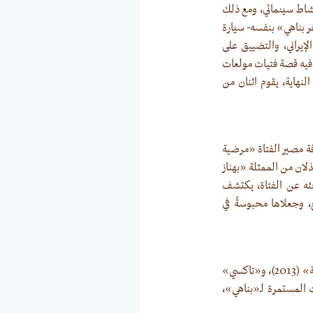
 نشاط سينمائي، ومع ذلك
ر بناهي» بنفسه- سيارة
إيراني، والتضييق على
تبك مع أفلامه السابقة، مثل «تسلل» (2006)، الذي عالج فيه قصة فتيات مولعات
اعب متنكرات، وفيلمه السابق «الدائرة» (2000). ولكن في النهاية، يقوم اثنان من
2018، حيث يقوم برحلة برية لمعرفة مصير الفتاة «مرضية
ذلان من الممثلة «بهناز
حثه عن الفتاة، يكتشف
، وجعلاها محبوسةً في
قدّم «جعفر بناهي» أنواعًا سينمائية مختلفة في سنوات عزلته: «هذا ليس فيلمًا» (2011)، و«ستائر مغلقة» (2013)، و«تاكسي»
ام 2022. وبرغم مضايقات السلطات المستمرة لـ«بناهي»،