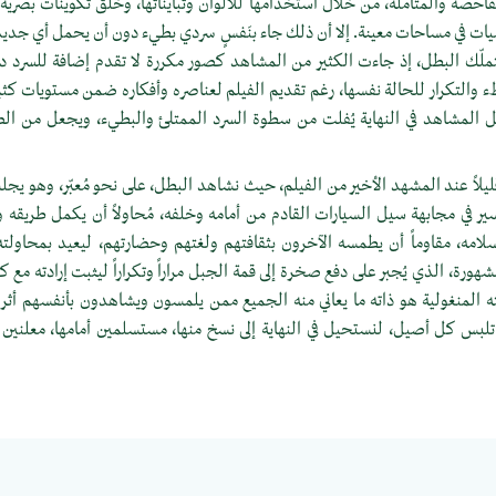
 الفاحصة والمتأملة، من خلال استخدامها للألوان وتبايناتها، وخلق تكوينات بصرية
صيات في مساحات معينة. إلا أن ذلك جاء بنَفسٍ سردي بطيء دون أن يحمل أي جدي
تتملّك البطل، إذ جاءت الكثير من المشاهد كصور مكررة لا تقدم إضافة للسرد دا
طء والتكرار للحالة نفسها، رغم تقديم الفيلم لعناصره وأفكاره ضمن مستويات كثير
 المشاهد في النهاية يُفلت من سطوة السرد الممتلئ والبطيء، ويجعل من الص
يلاً عند المشهد الأخير من الفيلم، حيث نشاهد البطل، على نحو مُعبّر، وهو يج
ر في مجابهة سيل السيارات القادم من أمامه وخلفه، مُحاولاً أن يكمل طريقه و
لامه، مقاوماً أن يطمسه الآخرون بثقافتهم ولغتهم وحضارتهم، ليعيد بمحاول
هورة، الذي يُجبر على دفع صخرة إلى قمة الجبل مراراً وتكراراً ليثبت إرادته مع 
فته المنغولية هو ذاته ما يعاني منه الجميع ممن يلمسون ويشاهدون بأنفسهم أثر 
تلبس كل أصيل، لنستحيل في النهاية إلى نسخ منها، مستسلمين أمامها، معلني