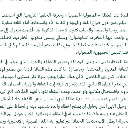
يلاً عند العلاقة «المنغولية -الصينية» ومعرفة الخلفية التاريخية التي استندت 
لم يدور حول صراع اللغة والهوية والثقافة الأم وانسحاقها أمام ثقافة مغايرة إ
 هما روسيا والصين، ولأسباب كثيرة، لا مجال لذكرها هنا، قُسّمت منغوليا إلى 
لتي ولدت فيها المخرجة تشاوشوان) وشمالي يسمى منغوليا الخارجية. تختلف 
عة للصين، ولكنها تمتلك حكما ذاتيا، وهي بذلك تعتبر أول منطقة حكم ذاتي بال
قلة تسمى الجمهورية المنغولية.
خية للعلاقة ما بين الدولتين تقود لفهم مصدر التشاؤم والخوف الذي يتجلّى في الف
بالثقافة المغايرة والمختلفة، وخاصة إذا ما كانت هذه الثقافة قادمة من مصدر قوة 
تلاف كبير بين الثقافتين إلا أن هناك تمايزًا بينهم، سواءٌ على مستوى الموسيقى 
ي تعتبر البُنيان الأساسي الذي يَدَّخِرُ في غُرفه إرث الثقافة والهوية والحضارة لأ
دولة واضمحلال مكانتها وتواجدها. وهذه النقطة تقودنا لفهم الدلالات التي تزر
على تقديم عدة مستويات، منها علاقة مُربي الخيول وراعي الأغنام بثلاثة أجيال
جيل الابن الذي يحاول أن يصلح أخطاء والده بتسديد دينه والحفاظ على القطي
لتخلي عنه وبيعه والاستفادة من ماله في المقامرة ومعاقرة الخمر. وجيل ابن البط
اولة البطل الأب ملاحقة الحداثة عبر تعليم ابنه اللغة الصينية والإنجليزية ورغب