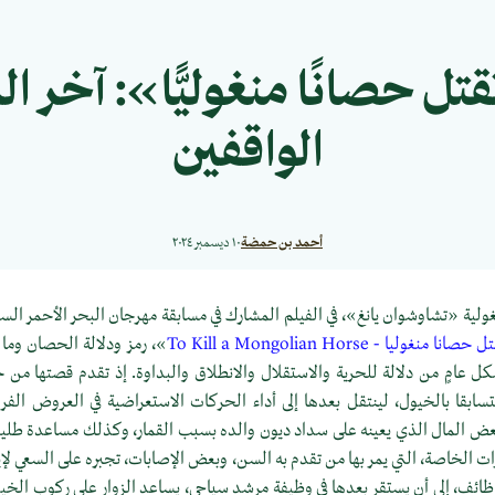
تل حصانًا منغوليًّا»: آخر ا
الواقفين
أحمد بن حمضة
١٠ ديسمبر ٢٠٢٤
ية «تشاوشوان يانغ»، في الفيلم المشارك في مسابقة مهرجان البحر الأحمر السي
انا منغوليا - To Kill a Mongolian Horse
»، رمز ودلالة الحصان وما ي
شكل عامٍ من دلالة للحرية والاستقلال والانطلاق والبداوة. إذ تقدم قصتها م
سابقا بالخيول، لينتقل بعدها إلى أداء الحركات الاستعراضية في العروض الفر
ض المال الذي يعينه على سداد ديون والده بسبب القمار، وكذلك مساعدة طليقته 
ت الخاصة، التي يمر بها من تقدم به السن، وبعض الإصابات، تجبره على السعي لإ
ظائف، إلى أن يستقر بعدها في وظيفة مرشد سياحي، يساعد الزوار على ركوب الخي