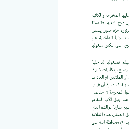
عليها المخرجة والكاتبة
ن صح التعبير. فالدولة
جزئين، جزء جنوبي يسمى
منغوليا الداخلية عن
صين، على عكس منغوليا
يلم، فمنغوليا الداخلية
يتمتع بإمكانيات كبيرة.
أو الملابس أو العادات
ي دولة كانت، إذ أن غياب
عها المخرجة في مفاصل
 هما جيل الأب المقامر
ع مقارنة بوالده الذي
ل الصغير، هذه العلاقة
ته في محافظة ابنه على