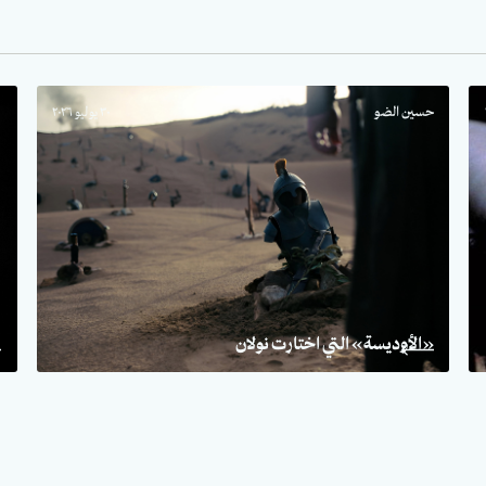
حسين الضو
٣٠ يوليو ٢٠٢٦
ب
«الأوديسة» التي اختارت نولان
ا