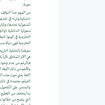
معينة.
من المهم جداً التوقف قل
«تشاوشوان» في تقديم في
المنغولية تحدها دولتان
منغوليا الداخلية (وا
الخارجية في كونها تاب
الخارجية فهي دولة مست
معرفتنا بالخلفية التاري
هي أكثر المناطق تأثراً 
فبالرغم من عدم وجود اخ
والأهم من ذلك اللغة، الت
اللغة يعني موت هذه ال
الفيلم، معتمدة في ذلك 
والمدمن على الكحول، و
بدأ يتخفف من القطيع با
التي يتضح من خلالها مح