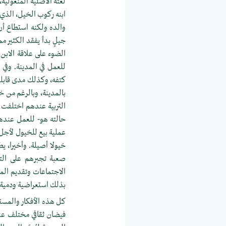
لغته الأصلية المنغولية
ابنه ركوب الخيل، الذي
والده ولكنه استطاع أن 
جيلٍ بدأ يفقد الكثير 
الضوء على علاقة الابن
للعمل في المدينة. وفي
كتفه، وكذلك مدى قابلي
بالمدينة، وبالرغم من 
التربية عندهم اختلفت تم
حالته هو- للعمل عنده
عملية بيع للخيول لأجل 
خيولا أصيلة. وأخيرا، ي
صعبة تجبرهم على التنا
الاجتماعات وتقديم الم
بذلك استعراضية ودمية 
كل هذه الأفكار والمستو
فيضان ثقافي مختلف عنه 