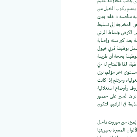
لى جانب محاولته تعليم
 يتعلم ركوب الخيل من
ية متأصلة داخله، وبين
عي المخرجة إلى تسليط
من الأرض ونشاط الرعي
ة بعد كبر سنه وإصابة
مل بوظيفة مُربي خيول
لوظيفة بحجة أن طريقة
ية، لذا فالمتاح له -في
مستوى آخر مؤلم، نرى
ولية، ومرتفع إذا كانت
ظروف وأوضاع استغلالية
نراها تُجبر على حضور
عة في الراديو، لتكون
 يُميزه من موروث داخل
لوان المعبرة بحيويتها