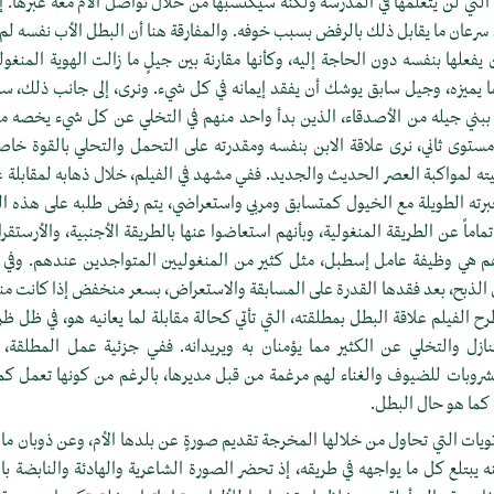
، التي لن يتعلّمها في المدرسة ولكنه سيكتسبها من خلال تواصل الأم معه عبرها. إ
 سرعان ما يقابل ذلك بالرفض بسبب خوفه. والمفارقة هنا أن البطل الأب نفسه لم
يفعلها بنفسه دون الحاجة إليه، وكأنها مقارنة بين جيلٍ ما زالت الهوية المنغول
مما يميزه، وجيل سابق يوشك أن يفقد إيمانه في كل شيء. ونرى، إلى جانب ذلك، س
 ببني جيله من الأصدقاء، الذين بدأ واحد منهم في التخلي عن كل شيء يخصه 
 مستوى ثاني، نرى علاقة الابن بنفسه ومقدرته على التحمل والتحلي بالقوة خاص
ته لمواكبة العصر الحديث والجديد. ففي مشهد في الفيلم، خلال ذهابه لمقابلة ع
خبرته الطويلة مع الخيول كمتسابق ومربي واستعراضي، يتم رفض طلبه على هذه ا
اماً عن الطريقة المنغولية، وبأنهم استعاضوا عنها بالطريقة الأجنبية، والأرستقراط
م هي وظيفة عامل إسطبل، مثل كثير من المنغوليين المتواجدين عندهم. وفي 
الذبح، بعد فقدها القدرة على المسابقة والاستعراض، بسعر منخفض إذا كانت منغ
طرح الفيلم علاقة البطل بمطلقته، التي تأتي كحالة مقابلة لما يعانيه هو، في ظل 
زل والتخلي عن الكثير مما يؤمنان به ويريدانه. ففي جزئية عمل المطلقة، 
شروبات للضيوف والغناء لهم مرغمة من قبل مديرها، بالرغم من كونها تعمل كمذي
كما هو حال البطل.
يات التي تحاول من خلالها المخرجة تقديم صورةٍ عن بلدها الأم، وعن ذوبان ما
يبتلع كل ما يواجهه في طريقه، إذ تحضر الصورة الشاعرية والهادئة والنابضة بالأ