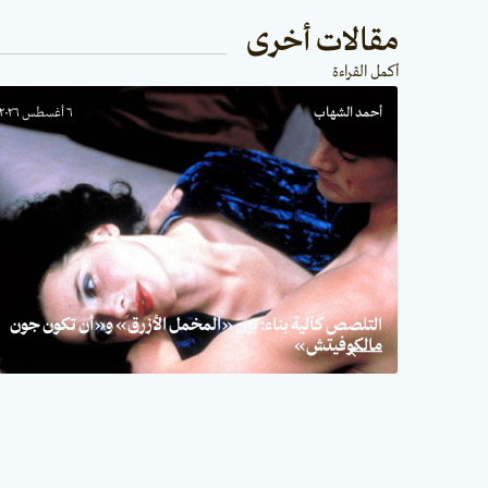
مقالات أخرى
أكمل القراءة
أحمد الشهاب
٦ أغسطس ٢٠٢٦
التلصص كآلية بناء: بين «المخمل الأزرق» و«أن تكون جون
مالكوفيتش»