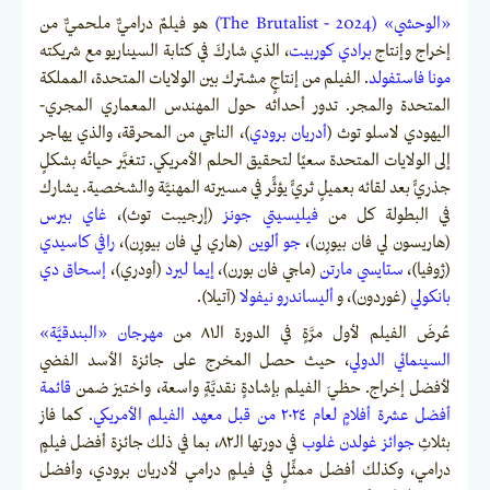
«الوحشي» (The Brutalist - 2024)
هو فيلمٌ دراميٌّ ملحميٌّ من
إخراج وإنتاج
برادي كوربيت
، الذي شاركَ في كتابة السيناريو مع شريكته
مونا فاستفولد
. الفيلم من إنتاجٍ مشترك بين الولايات المتحدة، المملكة
المتحدة والمجر. تدور أحداثه حول المهندس المعماري المجري-
اليهودي لاسلو توث (
أدريان برودي
)، الناجي من المحرقة، والذي يهاجر
إلى الولايات المتحدة سعيًا لتحقيق الحلم الأمريكي. تتغيَّر حياتُه بشكلٍ
جذريٍّ بعد لقائه بعميلٍ ثريٍّ يؤثِّر في مسيرته المهنيَّة والشخصية. يشارك
في البطولة كل من
فيليسيتي جونز
(إرجيبت توث)،
غاي بيرس
(هاريسون لي فان بيورِن)،
جو ألوين
(هاري لي فان بيورِن)،
رافي كاسيدي
(ژوفيا)،
ستايسي مارتن
(ماجي فان بورن)،
إيما ليرد
(أودري)،
إسحاق دي
بانكولي
(غوردون)، و
أليساندرو نيفولا
(آتيلا).
عُرضَ الفيلم لأول مرَّةٍ في الدورة الـ٨١ من
مهرجان «البندقيَّة»
السينمائي الدولي
، حيث حصل المخرج على جائزة الأسد الفضي
لأفضل إخراج. حظيَ الفيلم بإشادةٍ نقديَّةٍ واسعة، واختيرَ ضمن
قائمة
أفضل عشرة أفلامٍ لعام ٢٠٢٤ من قبل معهد الفيلم الأمريكي
. كما فاز
بثلاثِ
جوائز غولدن غلوب
في دورتها الـ٨٢، بما في ذلك جائزة أفضل فيلمٍ
درامي، وكذلك أفضل ممثِّلٍ في فيلمٍ درامي لأدريان برودي، وأفضل