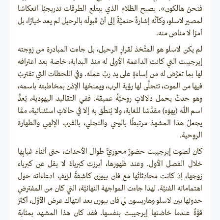
فنحنُ هالكون». يصبح الظلام الذي يبتلع الطرقات تدريجيًا انعكاسًا
لمصير لاسلو، وكأنَّه إشارةٌ حتميَّةٌ إلى أنَّ قبولَه بالرحيل لم يعد خيارًا، بل
أمرًا لا مناص منه.
لم يكن لاسلو هو المتَّخذ لقرارِ الرحيل، بل جاءت المبادرة من زوجته
إيرجيبت التي كانت الداعمة الأولى له منذ البداية، خاصة بعد اعترافه
لها بما تعرَّض له من إساءةٍ على يد ربِّ عمله. وفي اللحظات التي تقتربُ
فيها من الموت، تتجلَّى لها رؤية الرب، ويمنحُها الإذن بمخاطبته باسمه،
وهو حدثٌ يحمل دلالاتٍ روحيَّةً عميقة. ففي التقاليد اليهودية، يُعدُّ
اسم الله (يهوَه) مقدَّسًا للغاية، ولا يُنطَق به إلا في حالاتٍ استثنائية، ممَّا
يجعلُ هذا المشهدَ مرتبطًا بالوحي والتجلي، بالقرب الإلهي والطهارة
الروحية.
كان لصوت إيرجيبت حضورٌ محوريٌّ طوال الأحداث، حتى أثناءَ غيابِها
خلال الفصل الأول. وعند ظهورها، أبرزت كبرياءً لا يقل عن كبرياء
زوجها، إذ كانت محادثاتُها مع فان بيورن كاشفةً لزيفِ ادعاءاته حول
اهتماماته الفنيَّة. لهذا جاءت المواجهة النهائيَّة، التي كان من المفترضِ
حدوثها بين لاسلو وهاريسون لي فان بيورن بعد انتهاك عرض الأوَّل، أكثرَ
قوَّةً عندما خاضتها إيرجيبت بنفسها. فقد كان هذا المشهد بمثابة