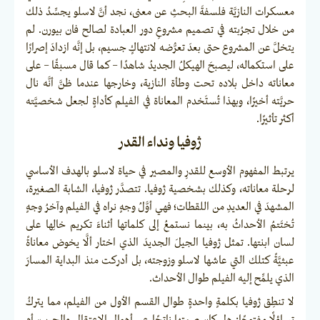
معسكرات النازيَّة فلسفةَ البحثِ عن معنى، نجد أنَّ لاسلو يجسِّدُ ذلك
من خلال تجرُبته في تصميم مشروعِ دور العبادة لصالح فان بيورن. لم
يتخلَّ عن المشروع حتى بعدَ تعرُّضه لانتهاكٍ جسيم، بل إنَّه ازدادَ إصرارًا
على استكماله، ليصبحَ الهيكلُ الجديدُ شاهدًا – كما قال مسبقًا – على
معاناته داخل بلاده تحت وطأة النازية، وخارجها عندما ظنَّ أنَّه نال
حريَّته أخيرًا، وبهذا تُستَخدم المعاناة في الفيلم كأداةٍ لجعل شخصيَّته
أكثر تأثيرًا.
ژوفيا ونداء القدر
يرتبط المفهوم الأوسع للقدرِ والمصير في حياة لاسلو بالهدف الأساسي
لرحلة معاناته، وكذلك بشخصية ژوفيا. تتصدَّر ژوفيا، الشابة الصغيرة،
المشهدَ في العديدِ من اللقطات؛ فهي أوَّلُ وجهٍ نراه في الفيلم وآخرُ وجهٍ
تُختَتمُ الأحداثُ به، بينما نستمعُ إلى كلماتها أثناءَ تكريم خالِها على
لسان ابنتها. تمثل ژوفيا الجيلَ الجديدَ الذي اختار ألَّا يخوض معاناةً
عبثيَّةً كتلك التي عاشها لاسلو وزوجته، بل أدركت منذ البداية المسارَ
الذي يلمِّح إليه الفيلم طوال الأحداث.
لا تنطِق ژوفيا بكلمةٍ واحدةٍ طوال القسم الأول من الفيلم، مما يتركُ