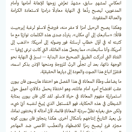
انعكاسٍ لمشهدٍ سابق، مشهدُ تعرُّضِ زوجها للإهانة أمامها وأمام
المدعوين، ليصبح ردُّها في النهاية معادِلًا دراميًا لاستعادة الكرامة
والعدالة المفقودة.
وهكذا يصبح الرحيل أمرًا لا مفر منه، فيرضخُ لاسلو لرغبة إيرجيبت
قائلًا: «سأتبعكِ إلى أي مكان». يتردَّد صدى هذه الكلمات توازيًا مع ما
كتبته له في أوَّل خطابٍ أرسلتهُ فور وصولِه إلى أمريكا: «اذهب إلى
أمريكا، وأنا سأتبعك»، مما يجعلُ هذه العائلة، التي كانت ترعى ژوفيا —
الفتاة التي أدركت الطريقَ الصحيحَ منذ البداية — تسيرُ في النهاية نحو
الوجهة ذاتها، بعد أن تجلَّى الربُّ للزوجةِ ومنحها الإذن بذكر اسمه،
فتقرِّرُ اتباع هذا الصوت والعودة إلى ديارها الحقيقيَّة.
ما يضاعفُ وطأةَ المعاناة في هذا الفصل هو اختفاءُ هاريسون فان بيورن
عقبَ افتضاحِ أمرِه أمام عائلته، وهو اختفاءٌ يحمل دلالاتٍ أعمقَ حول
استمراريَّة مفهوم المعاناة في حياة لاسلو. لقد كان فان بيورن بمثابة
الشيطان في هذه الحكاية، فهو المُستغِل الذي يُبيحُ لنفسِه أيَّ شيء،
ولكن حتى بغيابه تظلُّ سرديَّة المعاناةِ قائمة، لأنَّ أمثاله لا يختفون تمامًا،
بل يعيدُ التاريخُ إنتاجَهم بأشكال أخرى. هكذا يتجاوز فان بيورن كونه
مجرَّد فردٍ ليصبِحَ رمزًا للاضطهاد والتعصُّب الأعمى ضد المهاجر