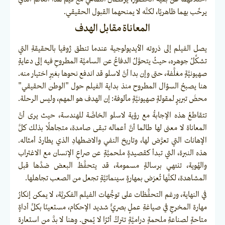
يرحِّب بهما ظاهريًا، لكنَّه لا يمنحهما القبول الحقيقي.
المعاناة مقابل الهدف
يصل الفيلم إلى ذروته الأيديولوجية عندما تنطق ژوفيا بالحقيقةِ التي
تشكِّلُ جوهره، حيثُ يتحوَّلُ الدفاعُ عن الساميَّة المطروحِ فيه إلى دعايةٍ
صهيونيَّةٍ مغلَّفة، حتى وإن بدا أنَّ لاسلو قد اندفع نحوها بغيرِ اختيار منه.
هنا يصبحُ السؤال المطروح منذ بداية الفيلم حول "الوطن الحقيقي"
محضَ تبريرٍ لمقولةٍ صهيونيَّةٍ مألوفة: إن الهدف هو المهم، وليس الرحلة.
تتقاطعُ هذه الإجابةُ مع رؤية لاسلو الخاصَّة للهندسة، حيث يرى أنَّ
المعاناة لا معنى لها طالما أنَّ أعماله تبقى صامدة، متجاهلًا بذلك كلَّ
الإهانات التي تعرَّض لها، وتاريخ النفي والاضطهادِ الذي يطاردُ أمثاله.
هذه النبرة، التي تبدأ كقصيدةٍ ملحميَّةٍ عن صراعِ الإنسان مع الاغتراب
والهُوية، تنتهي برسالةٍ مسمومة، قد يتحفَّظ البعض ضدَّها قبل
المشاهدة، لكنَّها تُعرَض بمهارةٍ سينمائيَّةٍ تجعل من الصعب تجاهلها.
في النهاية، ورغم التحفُّظات على توجُّهات الفيلم الفكريَّة، لا يمكن إنكارُ
مهارة المخرجِ في صياغةِ عملٍ بصريٍّ شديد الإحكام، مستعينًا بكلِّ أداةٍ
متاحةٍ لصناعةِ ملحمةٍ دراميَّةٍ تتركُ أثرًا لا يُمحى. وهنا لا بدَّ من استعارة