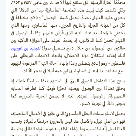
محدِّدًا الفترةَ الزمنيَّة التي ستقع فيها الأحداث بين عامي ١٩٤٧ و ١٩٥٢.
ولكي نكشفَ كيف بُنِيَت هذه الملحمة المأساويَّة نبدأ من الدلالة التي
ينطوي عليها العنوان، حيثُ تحمل كلمة "الوصول" دلالاتٍ مختلفةً في
كلٍّ من الديانة العبريَّة والتاريخ العبري، منها المأساوي، ومنها الذي
يحتفي بالراحة بعد عناء التيه الذي فُرِضَ عليهم. وكلمةُ الوصول في
الفيلمِ تحملُ كلتا الدلالتين، إذ يعتمدُ الفيلم على الموازاة الذكيَّة بين
حالتين من الوصول، من خلال دمجِ تسجيلٍ صوتيٍّ ل
ديفيد بن غوريون
أثناء إعلانه استقلالَ دولة الاحتلال، وانتهاء الانتداب البريطاني على
فلسطين - وهو إعلانٌ يتضمَّن وعدًا بإنهاء "حالة التيه" المزعومة لليهود
- مع مشاهد بدايةِ عمل لاسلو لدى ابن عمه أتيلا في متجر الأثاث.
يمنح هذا التداخل الصوتي-المرئي في المشهدِ بعدًا سياسيًّا خفيًّا، إذ
يخلقُ تضادًا بين الوصول بوصفِه تحرُّرًا قوميًّا كما تطرحُه الدعاية
الصهيونيَّة، والوصولُ الفردي الذي لا يضمنُ الحريَّة بالضرورة، كما
يتجلى ذلكَ في تجربة لاسلو.
يحمل لاسلو سمات البطل المأساويِّ الذي يظهرُ في الأعمالِ الملحميَّة،
فهو من أصلٍ نبيل، والأصل هنا ليس بالضرورةِ مرتبطًا بالميلادِ ونسب
العائلة، بل إنَّه مُكتسب، وما يؤهِّله للظفر به هو مستواه الثقافي وطبيعة