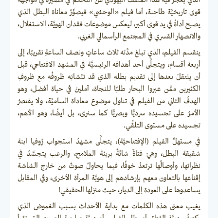
الذي يعجز فيه هذا المثقف اليهودي عن التحكُّم في مصيره في مواجهة
قوى تاريخيَّة طاحنة، أما فيلم «الوحشي» فيصوِّرُ معاناة البطل الذي
يصبح أداةً في يد قوى أكبر، ليعكس موضوعات فقدان الهويَّة، الاستغلال،
والانصهار القسري في المجتمع الرأسمالي الغربي.
ينقسم الفيلم، الذي تبلغ مدَّته ثلاث ساعاتٍ ونصف الساعةِ تقريبًا، إلى
أربعة أقسام، ويتجلَّى أحد أهدافه الرئيسيَّة في المشهد الافتتاحي، قبل
أن ينتقلَ بعدها إلى تقديم بطله الذي قد تتشابَه ظروفُه مع ظروفِ
الكثيرين ممَّن عبروا البحار طلبًا للنجاة، آملينَ في حياة أفضل، وهو
الهدفُ الثاني من الفيلم في تناول موضوع معاداة الساميَّة، ولا يقتصرُ
الأمرُ على تجسيده سرديًّا وبصريًّا كما سنرى، بل أيضًا، وهو الأهم،
تجسيده على مستوى التلقِّي.
في مستهلِّ الفيلم (الإفتتاحيَّة)، يتجلَّى مشهدُ استجواب ژوفيا ابنة
شقيقة البطل، وهيَ فتاةٌ شابَّةٌ بريئة الملامح، والرعب يتجسَّدُ في
نظراتها، وأوصالُها ترتعدُ خوفًا، فيما يحاولُ صوتٌ من خارج الشاشة
إقناعها بالتعاون معهم بإرشادهم إلى هويَّة المرأة الأخرى، وفي المقابل
يساعدوها على العودة إلى الديار، حيث منزلها الحقيقي!
يغيب معنى هذه الكلمات مع بداية الأحداث بسبب الغموض الذي