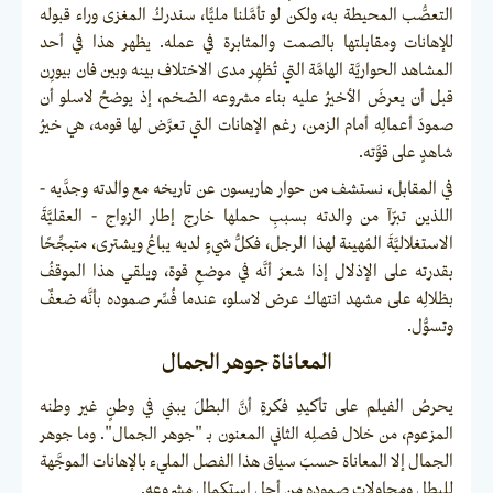
التعصُّب المحيطة به، ولكن لو تأمَّلنا مليًّا، سندركُ المغزى وراء قبوله
للإهانات ومقابلتها بالصمت والمثابرة في عمله. يظهر هذا في أحد
المشاهد الحواريَّة الهامَّة التي تُظهِر مدى الاختلاف بينه وبين فان بيورِن
قبل أن يعرضَ الأخيرُ عليه بناء مشروعه الضخم، إذ يوضحُ لاسلو أن
صمودَ أعمالِه أمام الزمن، رغم الإهانات التي تعرَّض لها قومه، هي خيرُ
شاهدٍ على قوَّته.
في المقابل، نستشف من حوار هاريسون عن تاريخه مع والدته وجدَّيه -
اللذين تبرّآ من والدته بسببِ حملها خارج إطار الزواج - العقليَّةَ
الاستغلاليَّةَ المُهينة لهذا الرجل، فكلُّ شيءٍ لديه يباعُ ويشترى، متبجِّحًا
بقدرته على الإذلال إذا شعرَ أنَّه في موضعِ قوة، ويلقي هذا الموقفُ
بظلالِه على مشهد انتهاك عرض لاسلو، عندما فُسِّر صموده بأنَّه ضعفٌ
وتسوُّل.
المعاناة جوهر الجمال
يحرصُ الفيلم على تأكيدِ فكرةِ أنَّ البطلَ يبني في وطنٍ غير وطنه
المزعوم، من خلال فصلِه الثاني المعنون بـ "جوهر الجمال". وما جوهر
الجمال إلا المعاناة حسبَ سياق هذا الفصل المليء بالإهانات الموجَّهة
للبطل ومحاولاتِ صموده من أجل استكمال مشروعه.