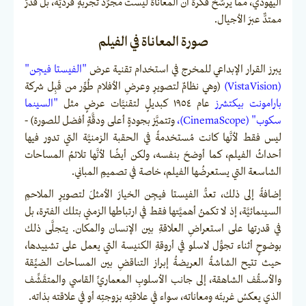
اليهودي، مما يرسّخ فكرةَ أن المعاناة ليست مجرَّدَ تجربةٍ فرديَّة، بل قدرٌ
ممتدٌّ عبرَ الأجيال.
صورة المعاناة في الفيلم
يبرز القرار الإبداعي للمخرج في استخدام تقنية عرض
"الفيستا فيجِن"
(VistaVision)
(وهي نظامٌ لتصويرِ وعرضِ الأفلام طُوِّر من قَبِل شركة
بارامونت بيكتشرز
عام ١٩٥٤ كبديلٍ لتقنيَّات عرضٍ مثل
"السينما
سكوب" (CinemaScope)،
وتتميَّز بجودةٍ أعلى ودقَّةٍ أفضل للصورة) -
ليس فقط لأنَّها كانت مُستخدمةً في الحقبة الزمنيَّة التي تدور فيها
أحداثُ الفيلم، كما أوضحَ بنفسه، ولكن أيضًا لأنَّها تلائمُ المساحات
الشاسعة التي يستعرضُها الفيلم، خاصة في تصميمِ المباني.
إضافةً إلى ذلك، تعدُّ الفيستا فيجِن الخيارَ الأمثلَ لتصويرِ الملاحمِ
السينمائيَّة، إذ لا تكمنُ أهميَّتها فقط في ارتباطها الزمني بتلك الفترة، بل
في قدرتها على استعراضِ العلاقةِ بين الإنسان والمكان. يتجلَّى ذلك
بوضوحٍ أثناء تجوُّل لاسلو في أروقةِ الكنيسة التي يعمل على تشييدها،
حيث تتيح الشاشةُ العريضةُ إبراز التناقضِ بين المساحات الضيِّقة
والأسقُف الشاهقة، إلى جانب الأسلوبِ المعماريِّ القاسي والمتقَشِّف
الذي يعكسُ غربتَه ومعاناته، سواء في علاقتِه بزوجتِه أو في علاقته بذاته.