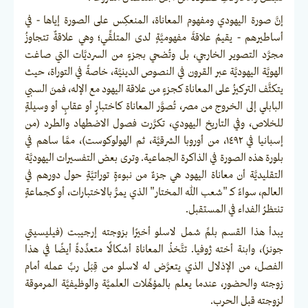
إنَّ صورة اليهودي ومفهوم المعاناة، المنعكِس على الصورة إياها - في
أساطيرهم - يقيمُ علاقةَ مفهوميَّةٍ لدى المتلقِّي؛ وهي علاقةٌ تتجاوزُ
مجرَّد التصوير الخارجي، بل وتُضحي بجزءٍ من السرديَّات التي صاغت
الهويَّة اليهوديَّة عبر القرون في النصوص الدينيَّة، خاصةً في التوراة، حيث
يتكثَّف التركيزُ على المعاناة كجزءٍ من علاقة اليهود مع الإله، فمنَ السبي
البابلي إلى الخروج من مصر، تُصوَّر المعاناة كاختبارٍ أو عقابٍ أو وسيلةٍ
للخلاص، وفي التاريخ اليهودي، تكرَّرت فصول الاضطهاد والطرد (من
إسبانيا في ١٤٩٢، من أوروبا الشرقيَّة، ثم الهولوكوست)، ممَّا ساهم في
بلورة هذه الصورة في الذاكرة الجماعية. وترى بعض التفسيرات اليهوديَّة
التقليديَّة أن معاناة اليهود هي جزءٌ من نبوءةٍ توراتيَّةٍ حول دورهم في
العالم، سواءً كـ "شعب الله المختار" الذي يمرُّ بالاختبارات، أو كجماعةٍ
تنتظرُ الفداء في المستقبل.
يبدأ هذا القسم بلمِّ شمل لاسلو أخيرًا بزوجته إرجيبت (فيليسيتي
جونز)، وابنة أخته ژوفيا. تتَّخذُ المعاناة أشكالًا متعدِّدةً أيضًا في هذا
الفصل، من الإذلال الذي يتعرَّض له لاسلو من قِبَل ربِّ عمله أمام
زوجته والحضور، عندما يعلم بالمؤهِّلات العلميَّة والوظيفيَّة المرموقة
لزوجته قبل الحرب.