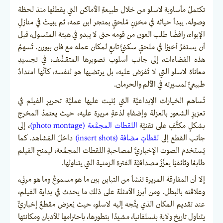
تكتملُ مأساوية لاسلو من خلال طبيعةِ الأماكن التي يقطنُها منذ لحظة
وصوله. يبدأ حياتَه في مخزنٍ مُلحقٍ بمتجر ابن عمه، ثم يبيتُ في منازلِ
الإيواء، رافضًا طلب العون من قومه حتى لا يبدو في هيئة المتسول، قبل
أن يستقرَّ أخيرًا في ملحقٍ سكنيٍّ تابعٍ لمكان عمله مع فان بيورن. تُسهمُ
هذه الفضاءات، إلى جانب أسلوب تصويرها المتقشِّف، في تجسيدِ
معاناة لاسلو التي لا تُفرَض عليه، بل يرتضيها هو لنفسه، كأنَّها امتدادٌ
طبيعيٌّ لمسيرته في الألم والحرمان.
تُساهم الخيارات الإبداعيَّة التي بُنيت عليها عمليَّة تحريرِ الفيلم في
تعزيزِ الشعور بالعزلة وإضفاءِ لذعةٍ مريرة عليه، حيث يعتمدُ المخرج
بشكلٍ مكثَّفٍ على تقنيَّة
اللقطات المجمَّعة (photo montage)
، إلى
جانب القطع إلى
لقطاتٍ مضافة (insert shots)
داخلَ المَشاهد. كما
يُستخدم الصوت الإخباريُّ لمصاحبةِ اللقطات المجمَّعة، ليمنح الفيلم
طابعًا وثائقيًا يعزِّزُ مصداقيَّة الفترة الزمنية التي يتناولها.
إلا أن المفارقة المريرة تنشأ من التباين بين ما هو مسموعٌ وما هو مرئي،
وعلاقته بالبطل. ومن أبرز الأمثلة على ذلك ما يحدث في بداية الفيلم،
عند تقديم المكان الذي يتَّجه إليه لاسلو، حيث يُعرَض مقطعٌ إخباريٌّ
يتناول تاريخ ولاية بنسلفانيا، مشيدًا بتطورها، باحترامها للأديان ومكانتها