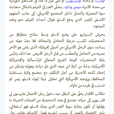
أوديب
، أو محنة
أوديسيوس
، أو على غرار ما جاء في الأساطير التوراتية
من محنة الأنبياء
موسى
و
داود
. يتجلَّى القدرُ في الفيلم بأشكالٍ متعدِّدة،
منها العنصريَّة والتحيُّز داخل المجتمع الأمريكي، إلى جانب المفهوم
الأشملِ للقدر، الذي يدفع لاسلو طوال أحداث الفيلم نحو وطنه
المزعوم.
يحرصُ السيناريو على وضع لاسلو وسطَ نماذجَ متطرِّفةٍ من
الشخصيَّات لكسبِ شرعيَّة التحاملِ والمعاناة، فلا نجدُ حوله من
يسانده سوى الرجلِ الأمريكيِّ من أصولٍ إفريقيَّة، الذي يلقى هو الآخر
نصيبَه من التحاملِ والتعصُّب من قِبَل الرجل الأبيض. عدا ذلك يتلبَّس
بقيَّة الشخصيات الوجهُ القبيح المتعالي للرأسماليَّة والإمبرياليَّة
الأمريكية، بدايةً من أتيلا ابن عمه، الذي غيَّر ديانته وهويَّته وتمكن من
إخفاءِ لكنته الأجنبيَّة من أجل التكيُّفِ مع مجتمع ولاية بنسلفانيا
المحافظ، وزوجته الأمريكيَّة التي تحاول عبثًا إغواء لاسلو، ومن ثمَّ
تتسبَّب في طرده من مأواه.
تتكالب الأقدار بحقٍّ على البطل عند دخول رجل الأعمال هاريسون لي
فان بيورِن إلى حياته. تجتمعُ في هذه الشخصيَّة من الصفاتِ الخبيثة ما
يؤهِّلها أن تكونَ بمثابةِ سوطِ القدر الذي يجلدُ لاسلو، فهو استغلالي،
يدَّعي الاهتمام بالفنون كي ينسِب لنفسه فضل اكتشاف فنانين مثل