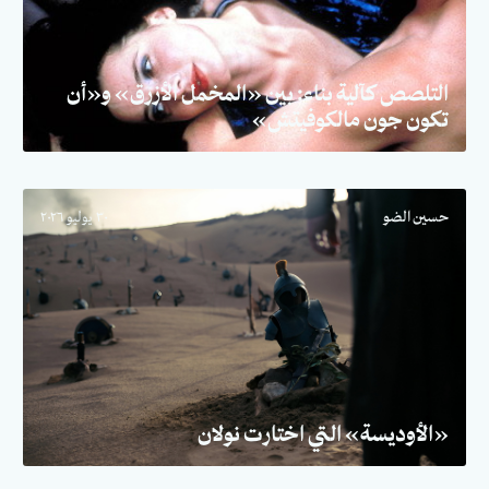
التلصص كآلية بناء: بين «المخمل الأزرق» و«أن
تكون جون مالكوفيتش»
حسين الضو
٣٠ يوليو ٢٠٢٦
«الأوديسة» التي اختارت نولان