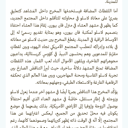
للمدينة.
أما اللقطاتُ المضافة فيستخدمُها المخرج داخل المَشاهد كتعليقٍ
بصريٍّ على معاناة لاسلو في محاولته للتأقلمِ داخل المجتمع الجديد،
كما يظهر في مشهدِ العشاء في منزل فان بيورن. يُقامُ هذا العشاء احتفاءً
بتصميم لاسلو لمكتبة فان بيورن، وهو بمثابة تقديمٍ رسميٍّ له إلى
الأوساط الراقية في المدينة. يقطعُ المخرج بين حديث لاسلو عن معاناته
في بلاده وإدراكِه لتعصُّبِ المجتمع الأمريكي تجاه اليهود، وبين لقطاتٍ
مقرَّبةٍ للمدعوين وهم يحتسون النبيذَ في كؤوسٍ كريستاليَّة، يداعبون
مجوهراتهم الفاخرة، ويلقون الأموال أثناء لعبِ القمار. هذه اللقطات
المضافة تمنحُ المشهدَ دلالةً ساخرة، حيث تُبرِزُ التناقضَ الصارخَ بين
تجربة لاسلو القاسية ومحنة المهاجرين، وبين هذا العالم الذي تحكمُه
الرفاهية الفارغة والاستعلاء الطبقي، وجهلهم بمعاناته.
يؤكِّد المخرج هذا التناقضَ بصريًا أيضًا في مشهدٍ آخر عندما يَعزِل لاسلو
وزوجتَه في إطارٍ مستقل، خاصَّةً في مشهدِ الغداء الذي أُقيم احتفالًا
بوصول الزوجة وژوفيا إلى الأراضي الأمريكيَّة. بذلك يضعهما في موضع
يكونان فيه محلَّ تحديقٍ من الجميع، ليعكس اغترابَهما عن هذا
المجتمع، إلَّا أنَّه في الوقت ذاته يُظهِر كبريائهما وصمودَهما كأنهما، رغم
اختلافهما عن بقيَّة الحضور، يرفضان التماهي مع قيم هذا العالم الذي