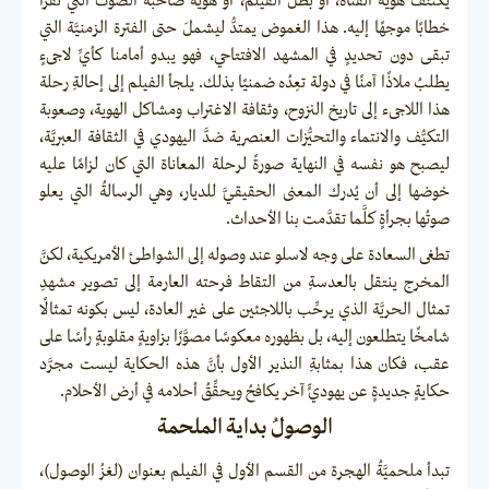
يكتنفُ هويَّة الفتاة، أو بطل الفيلم، أو هويَّة صاحبة الصوت التي تقرأ
خطابًا موجهًا إليه. هذا الغموض يمتدُّ ليشملَ حتى الفترة الزمنيَّة التي
تبقى دون تحديدٍ في المشهد الافتتاحي، فهو يبدو أمامنا كأيِّ لاجىءٍ
يطلبُ ملاذًا آمنًا في دولة تعِدُه ضمنيًا بذلك. يلجأ الفيلم إلى إحالةِ رحلة
هذا اللاجىء إلى تاريخ النزوح، وثقافة الاغتراب ومشاكل الهوية، وصعوبة
التكيُّف والانتماء والتحيُّزات العنصرية ضدَّ اليهودي في الثقافة العبريَّة،
ليصبح هو نفسه في النهاية صورةً لرحلة المعاناة التي كان لزامًا عليه
خوضها إلى أن يُدرك المعنى الحقيقيَّ للديار، وهي الرسالةُ التي يعلو
صوتُها بجرأةٍ كلَّما تقدَّمت بنا الأحداث.
تطغى السعادة على وجه لاسلو عند وصوله إلى الشواطئ الأمريكية، لكنَّ
المخرج ينتقل بالعدسةِ من التقاط فرحته العارمة إلى تصوير مشهدِ
تمثال الحريَّة الذي يرحِّب باللاجئين على غير العادة، ليس بكونه تمثالًا
شامخًا يتطلعون إليه، بل بظهوره معكوسًا مصوَّرًا بزاويةٍ مقلوبةٍ رأسًا على
عقب، فكان هذا بمثابةِ النذير الأول بأنَّ هذه الحكاية ليست مجرَّد
حكايةٍ جديدةٍ عن يهوديٍّ آخر يكافحُ ويحقِّقُ أحلامه في أرض الأحلام.
الوصولُ بداية الملحمة
تبدأ ملحميَّةُ الهجرة من القسم الأول في الفيلم بعنوان (لغزُ الوصول)،