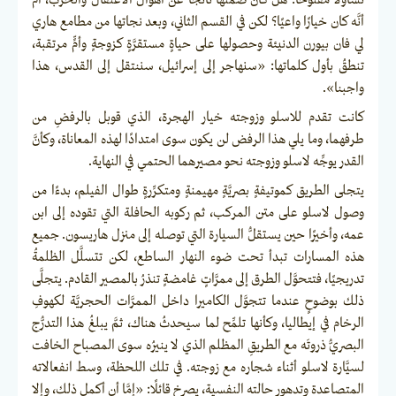
تساؤلًا مفتوحًا: هل كان صمتها ناتجًا عن أهوال الاعتقال والحرب، أم
أنَّه كان خيارًا واعيًا؟ لكن في القسم الثاني، وبعد نجاتها من مطامع هاري
لي فان بيورن الدنيئة وحصولها على حياةٍ مستقرَّةٍ كزوجةٍ وأمٍّ مرتقبة،
تنطقُ بأول كلماتها: «سنهاجر إلى إسرائيل، سننتقل إلى القدس، هذا
واجبنا».
كانت تقدم للاسلو وزوجته خيار الهجرة، الذي قوبل بالرفضِ من
طرفهما، وما يلي هذا الرفض لن يكون سوى امتدادًا لهذه المعاناة، وكأنَّ
القدر يوجِّه لاسلو وزوجته نحو مصيرهما الحتمي في النهاية.
يتجلى الطريق كموتيفةٍ بصريَّةٍ مهيمنةٍ ومتكرِّرةٍ طوال الفيلم، بدءًا من
وصول لاسلو على متن المركب، ثم ركوبه الحافلة التي تقوده إلى ابن
عمه، وأخيرًا حين يستقلُّ السيارة التي توصله إلى منزل هاريسون. جميع
هذه المسارات تبدأ تحت ضوء النهار الساطع، لكن تتسلَّل الظلمةُ
تدريجيًا، فتتحوَّل الطرق إلى ممرَّاتٍ غامضةٍ تنذرُ بالمصير القادم. يتجلَّى
ذلك بوضوحٍ عندما تتجوَّل الكاميرا داخل الممرَّات الحجريَّة لكهوفِ
الرخام في إيطاليا، وكأنها تلمِّح لما سيحدثُ هناك، ثمَّ يبلغُ هذا التدرُّج
البصريُّ ذروتَه مع الطريقِ المظلم الذي لا ينيرُه سوى المصباح الخافت
لسيَّارة لاسلو أثناء شجاره مع زوجته. في تلك اللحظة، وسط انفعالاته
المتصاعدة وتدهورِ حالته النفسية، يصرخ قائلًا: «إمَّا أن أكمل ذلك، وإلا