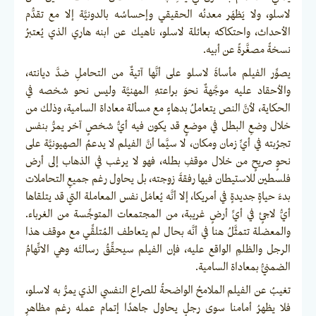
لاسلو، ولا يَظهَر معدنُه الحقيقي وإحساسُه بالدونيَّة إلا مع تقدُّم
الأحداث، واحتكاكه بعائلة لاسلو، ناهيك عن ابنه هاري الذي يُعتبرُ
نسخةً مصغَّرةً عن أبيه.
يصوِّر الفيلم مأساةَ لاسلو على أنَّها آتيةٌ من التحاملِ ضدَّ ديانته،
والأحقاد عليه موجَّهةٌ نحوَ براعتهِ المهنيَّة وليس نحو شخصه في
الحكاية، لأنَّ النص يتعاملُ بدهاءٍ مع مسألة معاداة السامية، وذلك من
خلال وضعِ البطل في موضعٍ قد يكون فيه أيُّ شخصٍ آخر يمرُّ بنفس
تجرُبته في أيِّ زمان ومكان، لا سيَّما أنَّ الفيلم لا يدعمُ الصهيونيَّة على
نحوٍ صريحٍ من خلال موقفِ بطله، فهو لا يرغب في الذهاب إلى أرض
فلسطين للاستيطان فيها رفقةَ زوجته، بل يحاول رغم جميعِ التحاملات
بدءَ حياةٍ جديدةٍ في أمريكا، إلا أنَّه يُعامَل نفس المعاملة التي قد يتلقاها
أيُّ لاجئٍ في أيِّ أرضٍ غريبة، من المجتمعات المتوجِّسة من الغرباء.
والمعضلة تتمثَّلُ هنا في أنَّه بحال لم يتعاطف المُتلقِّي مع موقف هذا
الرجل والظلمِ الواقع عليه، فإن الفيلم سيحقِّقُ رسالتَه وهي الاتِّهامُ
الضمنيُّ بمعاداة السامية.
تغيبُ عن الفيلم الملامحُ الواضحةُ للصراع النفسي الذي يمرُّ به لاسلو،
فلا يظهرُ أمامنا سوى رجلٍ يحاول جاهدًا إتمام عمله رغم مظاهرِ