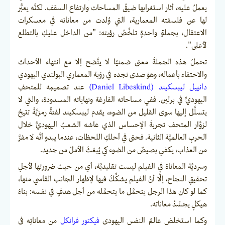
يعملُ عليه، أثار استغرابها ضيقُ المساحات وارتفاع السقف. لكنَّه يعبُّر
لها عن فلسفته المعمارية، التي وُلدت من معاناته في معسكرات
الاعتقال، بجملةٍ واحدةٍ تلخِّصُ رؤيته: "من الداخل عليكِ بالتطلع
لأعلى".
تحملُ هذه الجملةُ معنى ضمنيًا لا يتَّضح إلا مع انتهاء الأحداث
والاحتفاء بأعماله، وهوَ صدى نجده في رؤية المعماري البولندي اليهودي
دانييل ليبسكيند (Daniel Libeskind)
عند تصميمِه للمتحفِ
اليهوديِّ في برلين. ففي مساحاته الفارغة ونهاياته المسدودة، والتي لا
يتسلَّل إليها سوى القليل من الضوء، يقدم ليبسكيند لفتةً رمزيَّةً تتيحُ
لزوَّار المتحف تجربةَ الإحساس الذي عاشه الشعبُ اليهوديُّ خلال
الحربِ العالميَّة الثانية. فحتى في أحلكِ اللحظات، عندما يبدو أنَّه لا مفرَّ
من العذاب، يكفي بصيصٌ من الضوء كي يُبعَثَ الأملُ من جديد.
وسرديَّة المعاناة في الفيلم ليست تقليديَّة، أي من حيث ضرورتها لأجلِ
تحقيقِ النجاح، إلَّا أنَّ الفيلم يشكِّكُ فيها لإظهار الجانب القاسي منها،
كما لو كان هذا الرجل يتحمَّل ما يتحمَّله من أجل هدفٍ في نفسه: بناءُ
هيكلٍ يجسِّدُ معاناته.
وكما استخلصَ عالمُ النفسِ اليهودي
فيكتور فرانكل
من معاناتِه في