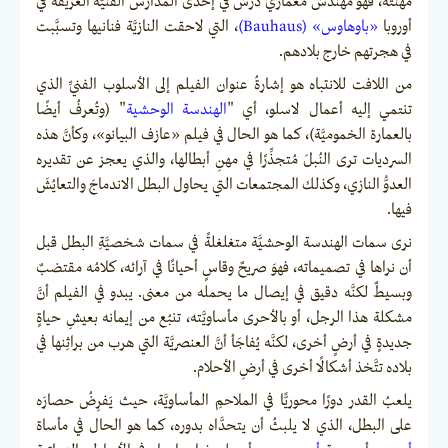
مهنته، فهو مهندسٌ معماريٌّ درسَ في إحدى المدارس الفنيَّة العريقة في
أوروبا
«باوهاوس» (Bauhaus)
، التي لاحقت النازيَّة فنانيها وتسبَّبت
في هجرتهم خارج بلادهم.
من اللافت للانتباه هو إشارةُ عنوان الفيلم إلى الأسلوب الفنيِّ الذي
تنتمي إليه أعمال لاسلو، أي "
الهندسة الوحشية
" (وتُعرفُ أيضًا
بالعمارة الخموميَّة)، كما هو الحال في فيلم «عازف البيانو»، وكأنَّ هذه
السرديات ترى النُبلَ مُتجذِّرًا في مهنِ أبطالها، والذي يعجز عن تقديره
العدوُّ النازي، وكذلك المجتمعات التي يحاول البطل الاندماجَ والتعايُشَ
فيها.
نرى سمات الهندسة الوحشيَّة متغلغلةً في سمات شخصيَّةِ البطل قبل
أن نراها في تصميماته، فهوَ صريحٌ وقاسٍ أحيانًا في آرائه، كلامُه مقتضبٌ
وبسيطٌ لكنَّه دقيق في إيصال ما يحمله من معنى. يبدو في الفيلم أنَّ
مشكلة هذا الرجل، أو بالأحرى مأساويَّته، تنبُع من إيمانه بعيشِ حياةٍ
جديدةٍ في أرضٍ أخرى، لكنَّه يُفاجَأ أنَّ العنصريَّة التي هرب من براثِنها في
بلاده تتَّخذ أشكالًا أخرى في أرضِ الأحلام.
يلعبُ القدر دورًا محوريًّا في الملاحمِ المأساويَّة، حيث يَفرِضُ حصارَه
على البطل، الذي لا يلبثُ أن يتحدَّاه بدوره، كما هو الحال في مأساة