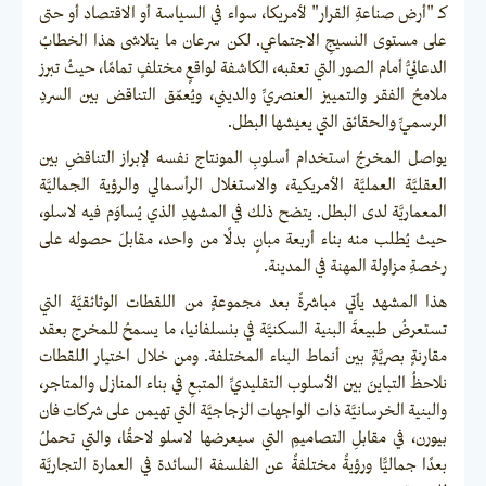
كـ "أرض صناعةِ القرار" لأمريكا، سواء في السياسة أو الاقتصاد أو حتى
على مستوى النسيجِ الاجتماعي. لكن سرعان ما يتلاشى هذا الخطابُ
الدعائيُّ أمام الصور التي تعقبه، الكاشفة لواقعٍ مختلفٍ تمامًا، حيثُ تبرز
ملامحُ الفقر والتمييز العنصريِّ والديني، ويُعمّق التناقض بين السردِ
الرسميِّ والحقائق التي يعيشها البطل.
يواصل المخرجُ استخدام أسلوبِ المونتاج نفسه لإبراز التناقضِ بين
العقليَّة العمليَّة الأمريكية، والاستغلال الرأسمالي والرؤية الجماليَّة
المعماريَّة لدى البطل. يتضح ذلك في المشهدِ الذي يُساوَم فيه لاسلو،
حيث يُطلب منه بناء أربعة مبانٍ بدلًا من واحد، مقابلَ حصوله على
رخصةِ مزاولة المهنة في المدينة.
هذا المشهد يأتي مباشرةً بعد مجموعةٍ من اللقطات الوثائقيَّة التي
تستعرضُ طبيعةَ البنية السكنيَّة في بنسلفانيا، ما يسمحُ للمخرج بعقد
مقارنةٍ بصريَّةٍ بين أنماط البناء المختلفة. ومن خلال اختيار اللقطات
نلاحظُ التباينَ بين الأسلوب التقليديِّ المتبعِ في بناء المنازل والمتاجر،
والبنية الخرسانيَّة ذات الواجهات الزجاجيَّة التي تهيمن على شركات فان
بيورن، في مقابلِ التصاميمِ التي سيعرضها لاسلو لاحقًا، والتي تحملُ
بعدًا جماليًّا ورؤيةً مختلفةً عن الفلسفة السائدة في العمارة التجاريَّة