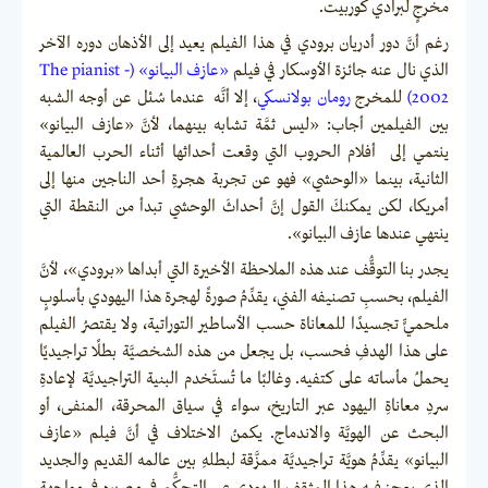
مخرجٍ لبرادي كوربيت.
رغم أنَّ دور أدريان برودي في هذا الفيلم يعيد إلى الأذهان دوره الآخر
الذي نال عنه جائزة الأوسكار في فيلم
«عازف البيانو» (The pianist -
2002)
للمخرج
رومان بولانسكي
، إلا أنَّه عندما سُئل عن أوجه الشبه
بين الفيلمين أجاب: «ليس ثمَّة تشابه بينهما، لأنَّ «عازف البيانو»
ينتمي إلى أفلام الحروب التي وقعت أحداثها أثناء الحرب العالمية
الثانية، بينما «الوحشي» فهو عن تجربة هجرةِ أحد الناجين منها إلى
أمريكا، لكن يمكنكَ القول إنَّ أحداثَ الوحشي تبدأ من النقطة التي
ينتهي عندها عازف البيانو».
يجدر بنا التوقُّف عند هذه الملاحظة الأخيرة التي أبداها «برودي»، لأنَّ
الفيلم، بحسبِ تصنيفه الفني، يقدِّمُ صورةً لهجرة هذا اليهودي بأسلوبٍ
ملحميٍّ تجسيدًا للمعاناة حسب الأساطير التوراتية، ولا يقتصرُ الفيلم
على هذا الهدفِ فحسب، بل يجعل من هذه الشخصيَّة بطلًا تراجيديًا
يحملُ مأساته على كتفيه. وغالبًا ما تُستَخدم البنية التراجيديَّة لإعادةِ
سردِ معاناةِ اليهود عبر التاريخ، سواء في سياق المحرقة، المنفى، أو
البحث عن الهويَّة والاندماج. يكمنُ الاختلاف في أنَّ فيلم «عازف
البيانو» يقدِّمُ هويَّة تراجيديَّة ممزَّقة لبطلهِ بين عالمه القديم والجديد