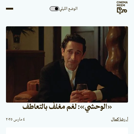
الوضع الليلي
«الوحشي»: لغم مغلفٌ بالتعاطف
أ. رشا كمال
٤ مارس ٢٠٢٥