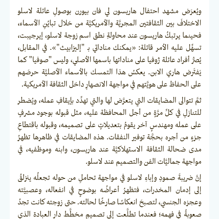
ويُعرَض مشهد احتفال هاريسون لي فان بيورن بوصولِ عائلة لاسلو
الاختلافَ بين الثقافتين المجريَّة والأمريكيَّة من خلال تبايُنِ الأسماء،
فحينما يرتبكُ هاريسون عند محاولةِ نطق اسم زوجة لاسلو، إيرجيبت،
تسهِّل عليه الأمر قائلة: «يمكنك مناداتي بـ "إليزابيث"». في المقابل،
يُصرُّ أفراد عائلة ژوفيا على مناداتها باسمها الأصلي، وليس "صوفيا" كما
يَفتَرض هاري الابن. يعكسُ هذا التمسك بالأسماء الأصليَّة حرصَهم
على الحفاظ على هويَّتهم في مواجهة الانصهارِ داخل الثقافة الأمريكية.
ثمَّ تتوالى المضايقات التي يتعرَّض لها والتي تهدِّد بإيقافِ عمله، ويُضطر
للتنازلِ في كلِّ مرَّةٍ من أجل المحافظة عليه، مثل قبوله بوجود مشرفٍ
على عمله ومهندسٍ آخر يقومُ بتعديلاتٍ على تصميمه، وقبوله باقتطاعِ
جزءٍ من أجره بحجَّة توفير النفقات. هذه المضايقات في ظاهرها تظهرُ
مدى ضحالة الثقافة الاستهلاكيَّة عند هاريسون، وابنه وموظفيه، في
مواجهة جماليَّات الفن والتصميم عند لاسلو.
إنَّ ضريبةَ صمودِ وإباءِ لاسلو في مواجهة تحاملِ من حوله تجعلُه ينزلقُ
إلى إدمان المخدرات، فتظهرُ أعراضُه بوضوحٍ في انفعاله، وعصبيَّته
وعجزه الجنسي، لتصبحَ انعكاسًا صارخًا لحالته. حتى زوجته كانت تجدُ
صعوبةً في فهمه؛ فعندما تطلَّعت إلى تصميمِ مخطَّط دار العبادة الذي