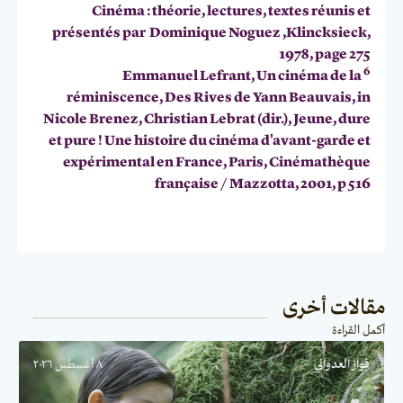
Cinéma : théorie, lectures, textes réunis et
présentés par Dominique Noguez ,Klincksieck,
1978, page 275
6
Emmanuel Lefrant, Un cinéma de la
réminiscence, Des Rives de Yann Beauvais, in
Nicole Brenez, Christian Lebrat (dir.), Jeune, dure
et pure ! Une histoire du cinéma d'avant-garde et
expérimental en France, Paris, Cinémathèque
française / Mazzotta, 2001, p 516
مقالات أخرى
أكمل القراءة
فواز العدواني
٨ أغسطس ٢٠٢٦