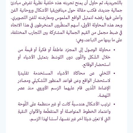
بالتّجريدية، ثم حاول أن يمنح تجربته هذه خلفيةً نظريةً تفرض مبادئ
جمالية جديدة، فكتب مقالة حول ميتافيزيقيا الأشكال وروحانية الفنّ
وأعلن فيها رفضه لتمثيل الواقع الملموس ومعارضته للفنّ التّصويري.
وبعد هذه المحاولة الأولى، أسهم المنظّرون المنخرطون في هذا الاتجاه
في ضبط مجمل من القيم الجمالية المشتركة بين التّجارب المختلفة،
على ما بينها من التباعد، وهي:
محاولة الوصول إلى المجرّد عاطفةً أو فكرةً أو قيمةً من
خلال الشّكل واللّون دون التّوسّط بتمثيل الأشياء أو
استحضار الوقائع.
التّخلي عن محاكاة الأشياء المستخدمة تقليديًا
لاستحضار الواقع وعن قواعد المنظور التّشكيلي ومصادر
الإضاءة اللّذين قام عليهما الرّسم الأوروبي منذ عصر
النّهضة.
ترتيب الأشكال هندسيةً كانت أو غير منتظمة على اللّوحة
واعتماد الخطوط المتواصلة أو المتقطّعة والألوانِ النقيةِ
التي لا تعيّن شيئًا آخر غير نفسها، أسسًا لهذا الرّسم.