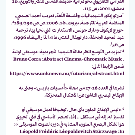
الدّرامي التّلفزيوني نحو دراميّة جديدة، قدمس للنشر والتّوزيع، ط1
دمشق، 2001، ص 115.
أمبرتو إيكو، السّيميائيات وفلسفة اللّغة، تعريب أحمد الصمعي،
2
المنظمة العربية للترجمة، بيروت، ط1، 2006.ص ص
289/290.
جورج لايكوف ومارك جونس، الاستعارات التي نحيا بها، ترجمة
عبد المجيد الجحفة، دار توبقال للنشر، ط 1، الدّار البيضاء 1996،
3
ص
56.
4
لمزيد من التّوسع انظر مقالة السّينما التّجريدية- موسيقى لونية
. Bruno Corra : Abstract Cinema-Chromatic Music
ضمن الرّابط التّالي:
https://www.unknown.nu/futurism/abstract.html
نشرها في العدد 26-27 من مجلة «أُمسيات باريس» وعنى به
الإيقاع البصري الناشئ عن الأشكال المتحرّكة.
5
«ليس الإيقاع الملون بأي حال، توضيحًا لعمل موسيقي أو
تفسيرًا له. إنه فن مستقل… [فـ]ـالعنصر الأساسي في فني الحيوي
هو الشكل البصري الملون، المشابه في دوره لصوت الموسيقى»:
Léopold Frédéric Léopoldovitch Stürzwage : In