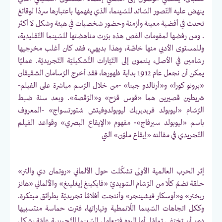
ينهض عليه التّصور السّائد للسّينما، الذي يفهمها باعتبارها سردًا لوقائعَ
تحدث في أفضية معينة وأزمنة وحضور شخصيات في هيئة وشكل لا أكثر
. ومن رفضها لمقومات القص هذه برّرت مناهضتها للسّينما التّقليدية،
وللمستوى الأدبي منها خاصّة، وهذا بديهي، فقد كان أغلب مخرجيها
رسّامين في الأصل، ينتمون إلى التّيّارات التّشكيليّة التّجريديّة. عمليًا
يمكن أن نجعل عام 1912 بداية ظهورها، فقد أخرج الرّسامان الشقيقان
«برونو كورا» و«أرنالدو جينا» -من خلال الرّسم مباشرة على الفيلم-
شريطين قصيرين هما «قوس قزح» و«الرّقصة». وبعد سنة ضبط
الرّسّام «ليوبولد فريديريك ليوبولدوفيتش شتورتسواج» -المعروف
باسم «ليوبولد سيرفاج»- مفهوم «الإيقاع البصري» وقواعد الفيلم
التّجريدي في مقالته «إيقاع ملوّن» التي
إثر الحرب العالمية الأولى تشكّلت حول الألماني «روتمان دي والتر»
حلقة تضمّ كلًا من الرّسّام السّويديّ «فايكينغ إيغلينغ» والألماني «هانز
ريختر» و«أوسكار فيشينجر» وأنتجت أفلامًا تجريديّة بطرائق مبتكرة.
وككل اتجاهات السّينما اللّانمطية وتياراتها، فترت حماسة منتسبيها
دون أن تختفي تمامًا. أما اليوم فتتعامل السّينما التّجريبية عامّة بشكل