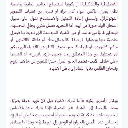
التّخطيطية والتّشكيلية، أو بكونها استنساخ العناصر المادية بواسطة
نظام بصري عاكس سواء كان مرآة أو تقنية من تقنيات التّصوير
الفوتوغرافي. ولسمتي إعادة التّمثيل والاستنساخ نقول على سبيل
المجاز: الولد صورة من أبيه. أما التّجريد فعمل فكري يجافي التّجسيد،
فينطلق غالبًا من عالمنا أو من الأشياء المجسّدة التي تحيط بنا فيعزل
خاصية منها ويحوّلها إلى صفة -كالجمال مثلًا- أو علاقة -كالتّعاون- أو
حكم -كالجودة- أو قيمة -كالخير- بصرف النّظر عن الأشياء التي يمكن
أن نتخيّلها. من هذا المنطلق وجد «جون ماري باترس» أنّ السّينما
-على خلاف الأدب- تعتمد العالم المرئي جسرًا للتّعبير عن حالات الرّوح
وتتجاوز الظّاهر، بغاية النّفاذ إلى باطن الأشياء.
ويقدّر «أمبرتو إيكو» «أنّنا ندرك الأشياء قبل كلّ شيء بصفة بصريّة،
وحتى بالنّسبة إلى الأشياء غير البصريّة فإننا ندرك منها بالأساس
الخصوصيات التّشكيليّة (جرم مستدير أو أحمر، صوت خفيض أو قويّ،
إحساس عند اللّمس بالحرارة أو الوخز، إلى غير ذلك)». وهذا ما يصادق