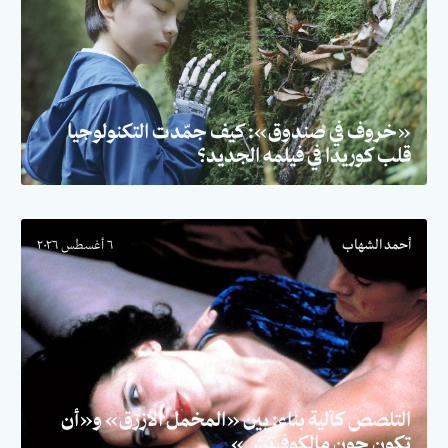
«خروف في صندوق»: كيف جمّدت التكنولوجيا
قلب كوريدا في فيلمه الجديد؟
أحمد الشهاب
٦ أغسطس ٢٠٢٦
التلصص كآلية بناء: بين «المخمل الأزرق» و«أن
تكون جون مالكوفيتش»