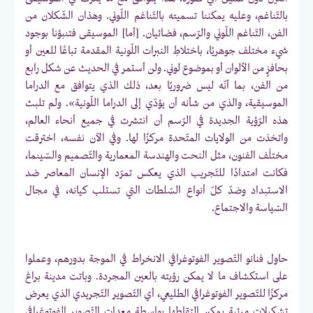
بالتّناغم، وعليه يمكننا تسميته بالتّناغم اللّوني. وهذان الشّكلان من
الفن، التّناغم اللّوني والرّسم، فضائيان. [أما] الموسيقى فتنبؤنا بوجود
شيء مختلف جوهريًا، باختلاطِ النبرات اللّونية المقدمة تباعًا للعين أو
بحافزٍ من الألوان أو بموضوع لوني. ولن أستمر في الحديث عن شكل رابع
من الفن، بما أنّه ليس ضروريًا بعد، ذلك الذي يتوافق مع الدراما
الموسيقية، والذي من شأنه أن يؤدّي إلى الدراما اللّونية». ولم تلبث
هذه الرّؤية الجديدة في الرّسم أن انتشرت في جميع أنحاء العالم،
واتخذت من الولايات المتّحدة مركزًا لها. وفي الآن نفسه، اخترقت
مختلَف الفنون، مثل النحت والهندسة المعمارية والتّصميم والسّينما،
فكانت امتدادًا للتّجريب الذي يعكس تمرّد الإنسان المعاصر ضد
الاستبداد وضدّ كلّ أنواع السّلطات التي تستلب كيانه، في مجال
السّياسة والاجتماع.
حاول فنانو التّصوير الفوتوغرافي الانخراط في الموجة بدورهم، وعملوا
على استكشاف ما لا يمكن رؤيته بالعين المجردة. وباتت مدينة براغ
مركزًا للتّصوير الفوتوغرافي الطليعي، أي التّصوير التّجريدي الذي يعرض
تشكيلات مرئية يمكن التقاطها بواسطة معدات التّصوير الفوتوغرافي