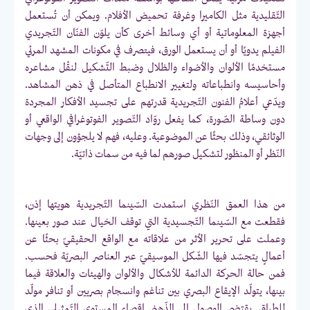
التّقليدية مثل الكاميرا وغرفة تحميض الأفلام. ويمكن أن تُستعمل
أجهزة المعلوماتية أو أي وسائط أخرى كأن يلوّن الفنّان التّجريدي
الفيلم يدويًا أو أن يستعمل الورق، فيتصرف في مكونات المشهد المرئي
مستخدمًا الألوان والأضواء والظلال وضبط التّشكيل لنقْل مشاعره
وأحاسيسه وانطباعاته ولتغيير الانطباع المتأصل في ذهن المشاهد.
ويدّعي أعلامُ الفنون التّجريدية قدرتهم على تجسيد الأفكار المجردة
دون وساطة الصّورة، كما يفعل روّاد التّصوير الفوتوغرافي الواقعي أو
الوثائقي، وذلك بحثًا عن الموضوعية. وعليه، فهم لا يلجؤون إلى وجهات
النّظر أو المنظور لتشكيل صورهم لما فيه من سمات ذاتيّة.
من هذا العمق النّظري استمدت السّينما التّجريدية هويتها إذن،
فقطعت مع السّينما التّجسيدية التي توقف الخيال عند صور بعينها.
وعملت على تحرير الأثر من علاقاته مع الواقع الحقيقيّ بحثًا عن
أعمالٍ يتجسّد فيها الشّكل الموسيقيّ عبر العناصر البصريّة فحسب.
فمن حالة الحركة الدائمة للأشكال والألوان والهيئات والعلاقة فيما
بينها، يتولّد الإيقاع البصري بين تناغم وانسجام بصريين أو تنافر مولّد
للطباق. يقتضي الوصول إلى الذّهني إقصاء المستوى التّمثيلي الذي