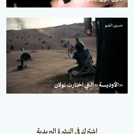
حسين الضو
٣٠ يوليو ٢٠٢٦
«الأوديسة» التي اختارت نولان
اشترك في النشرة البريدية