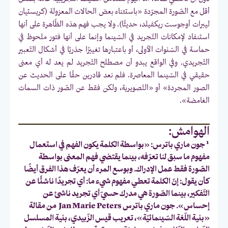
أقل مع الصّورة المجرّدة «باستثناء بعض الحالات المعزولة (كريستيان
ليبرات أوجوست ريكفيلد، حديثًا). ولا يجب فهم هذه الظّاهرة على أنها
استنفاد لإمكانات التّجريد في السّينما وإنما على أنها فتور ملحوظ في
حماسة في السّنوات الأولى، أو باعتبارها تغييرًا جذريًا في أشكال التّعبير
التّجريدي. وفي الواقع يبدو أن مصطلح التّجريد لم يعد له أي معنى
حقيقي في السّينما المعاصرة. فلم نعد قادرين حقًا على الحديث عن
الصور المجردة» أو «التّصويرية، ولكن فقط عن الصّور ذات السمات
الغامضة».
الهوامش:
1
جون ماري باترس: «بواسطة الكلمة يكون الفهم في استعمال
مفهوم ما سبق لنا تعرّفه، بينما يقتضي فهم المعنى بواسطة
الصّورة فقط عمل الإدراك. وبوسع المرء أن يعرّف هذا الفرق أيضًا
كأن يقول: إنّ الكلمة تعطي مفهوم شيء ما: أي تجريدًا ناشئًا عن
التّفكير، بينما الصّورة هي مدرك حسيّ أي تجريد ناشئ عن
إحساس». جون ماري باترس Jan Marie Peters من مقالة
«بنية اللّغة السّينمائيّة»، تعريب قيس الزّبيدي، بنية المسلسل