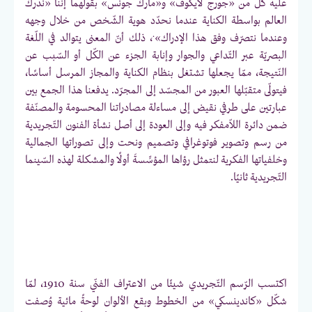
عليه كل من «جورج لايكوف» و«مارك جونس» بقولهما إننا «ندرك
العالم بواسطة الكناية عندما نحدّد هوية الشّخص من خلال وجهه
.
وعندما نتصرّف وفق هذا الإدراك»
، ذلك أنّ المعنى يتوالد في اللّغة
البصريّة عبر التّداعي والجوار وإنابة الجزء عن الكّل أو السّبب عن
النّتيجة، ممّا يجعلها تشتغل بنظام الكناية والمجاز المرسل أساسًا،
فيتولّى متقبّلها العبور من المجسّد إلى المجرّد. يدفعنا هذا الجمع بين
عبارتين على طرفي نقيض إلى مساءلة مصادراتنا المحسومة والمصنّفة
ضمن دائرة اللاّمفكر فيه وإلى العودة إلى أصل نشأة الفنون التّجريدية
من رسم وتصوير فوتوغرافي وتصميم ونحت وإلى تصوراتها الجمالية
وخلفياتها الفكرية لنتمثل رؤاها المؤسِّسةَ أولًا والمشكلة لهذه السّينما
التّجريدية ثانيًا.
اكتسب الرّسم التّجريدي شيئًا من الاعتراف الفنّي سنة 1910، لمّا
شكّل «كاندينسكي» من الخطوط وبقع الألوان لوحةً مائية وُصفت