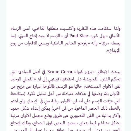
ولمّا استقامت هذه النّظرية واكتسبت منطقها الدّاخلي، أعلن الرّسام
الألماني «بول كلي» Paul Klee أنّ «الرّسم لا يعيد إنتاج المرئي، إنما
يجعله مرئيًا» وأنه «يترجم العناصر الباطنية ويسعى للاقتراب من روح
الإبداع».
يبحث الإيطالي «برونو كورا» Bruno Corra في أصل المبادئ التي
تحكم الفنون التّجريدية على اختلافها، فينتهي إلى أنّ «التّجلي الوحيد
لفن الألوان المستخدم حاليًا هو الرّسم. فاللّوحة عبارة عن مزيج من
الألوان يتمّ وضعها في علاقات متبادلة من أجل تمثيل فكرة. (ستلاحظ
أنني عرّفت الرّسم على أنه فن الألوان. رغبة مني في الإيجاز، ولن أهتم
بالخط، ذلك العنصر المأخوذ من فن آخر.) يمكن إنشاء شكل جديد
وأكثر بدائية من الفن التّصويري عن طريق وضع مجمل الألوان مرتبة
بشكل متناغم فيما يتعلق ببعضها البعض فوق السّطح، وذلك لإمتاع
العين دون تمثيل أي صورة. هذا يتوافق مع ما يُعرف في الموسيقى