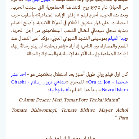
من الحياة) عام 1970 روح الانتفاضة الجماهيرية التي سبقت الحرب.
وبعد بدء الحرب، أخرج فيلم «أوقفوا الإبادة الجماعية» بأسلوب حرب
العصابات، على غرار مخرجي الأفلام في أميركا اللاتينية. وأصبح الفيلم
بمثابة سجلٍ سينمائيٍ لنضال الشعب البنغلاديشي من أجل الحرية.
و
يبدأ الفيلم
بموسيقى النشيد الشيوعي الدولي، مؤكداً على النضال ضد
القمع والمساواة بين الناس؛ إذ أراد «زاهر ريحان» أن يبلغ رسالةَ إنهاء
الإبادة الجماعية وإرساء الكرامة الإنسانية والمساواة والعدالة.
كان أول فيلمٍ روائي طويل أُصدِرَ بعد استقلال بنغلاديش هو «
أحد عشر
شخصا - Ora 11 Jon
» للمخرج «
تشاشي نزرول إسلام - Chashi
Nazrul Islam
». يبدأ هذا الفيلم بـ
أغنية وطنية
:
O Amar Desher Mati, Tomar Pore Thekai Matha
“
Tomate Bishwomoyi, Tomate Bishwo Mayer Achol
”
Pata.
«يا تراب وطني إليك أحني رأسي