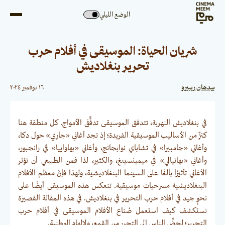
الوضع الليلي
شريان الحياة: الموسيقى في أفلام حرب
تحرير بنغلاديش
بيدهان ريبيرو
١٦ نوفمبر ٢٠٢٤
في بنغلاديش النهرية، تتدفق الموسيقى تدفٌّقَ الأمواج. كل منطقة هنا
كنزٌ من الأساليب الموسيقية الفريدة؛ إذ تجد أغاني «جاري» حول دكا،
وأغاني «جامبيرا» في تشاباي نوابجانج، وأغاني «بهاواييا» في رانجبور،
وأغاني «بهاتيالي» في ميمينسينغ، والكثير، لذا فمن الطبيعي أن تؤثر
الأغاني تأثيرًا بالغًا على السينما البنغلاديشية، ولهذا فإنَّ معظم الأفلام
البنغلاديشية مسرحيات موسيقية. تنعكس هذه الموسيقى أيضًا على
نحوٍ جيد في أفلام حرب التحرير في بنغلاديش. في هذه المقالة القصيرة
نستكشف كيف استعمل صُناع الأفلام الموسيقى في أفلام حرب
التحرير؛ لحضِّ الناس إلى التحرر من القمع، ولإلهام الوطنية.