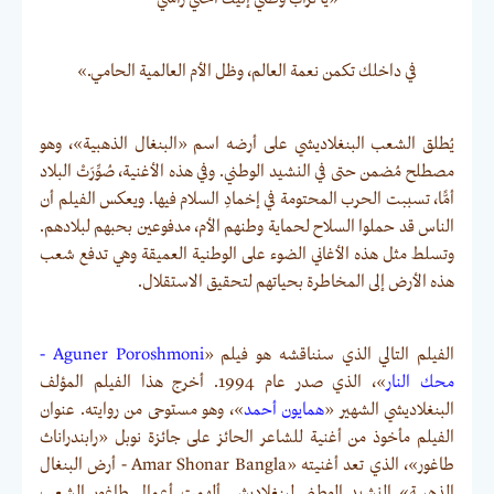
في داخلك تكمن نعمة العالم، وظل الأم العالمية الحامي.»
يُطلق الشعب البنغلاديشي على أرضه اسم «البنغال الذهبية»، وهو
مصطلح مُضمن حتى في النشيد الوطني. وفي هذه الأغنية، صُوِّرَتْ البلاد
أمًّا، تسببت الحرب المحتومة في إخمادِ السلام فيها. ويعكس الفيلم أن
الناس قد حملوا السلاح لحماية وطنهم الأم، مدفوعين بحبهم لبلادهم.
وتسلط مثل هذه الأغاني الضوء على الوطنية العميقة وهي تدفع شعب
هذه الأرض إلى المخاطرة بحياتهم لتحقيق الاستقلال.
الفيلم التالي الذي سنناقشه هو فيلم «
Aguner Poroshmoni -
محك النار
»، الذي صدر عام 1994. أخرج هذا الفيلم المؤلف
البنغلاديشي الشهير «
همايون أحمد
»، وهو مستوحى من روايته. عنوان
الفيلم مأخوذ من أغنية للشاعر الحائز على جائزة نوبل «رابندراناث
طاغور»، الذي تعد أغنيته «Amar Shonar Bangla - أرض البنغال
الذهبية» النشيد الوطني لبنغلاديش. ألهمت أعمال طاغور الشعب