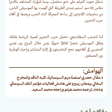
سُجِّلَ صوت الفيلم على نحوٍ منفصل، بينما صُوِّرَتْ المشاهد بكاميرا
مقاس 16 مم. استمر صدى الطريقة التي ألهمت بها الموسيقى الناسَ،
من مخيمات اللاجئين إلى ساحة المعركة أثناء الحرب وبعدها في أفلام
حرب التحرير.
أما للشعب البنغلاديشي، تحمل حرب التحرير أهمية تاريخية هائلة،
وتظل الموسيقى عنصرًا ثقافيًّا حيويًّا. ومن خلال المزج بين هذين
العنصرين في أفلامهم، نجح المُخرجون في إثارة المشاعر وإحياء الوطنية
بين الجماهير.
الهوامش:
1.
مقال حصري لمنصة ميم السينمائية، كتبه الناقد والمخرج
البنغالي بيدهان ريبيرو على هامش فعاليات مؤتمر النقد السينمائي
2024، ترجمه محمد هيثم وراجعه محمد السعيد.