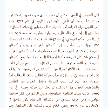
قبل الخوض في المتن، نحتاج أن نفهم سياق حرب تحرير بنغلاديش،
حيث يتطلب منا أن نلقي نظرة على التاريخ. في عام 1757، هزم
البريطانيون سراجَ الدولة، آخر «النواب» المستقلين في «بلاد البنغال»،
مما أدى إلى إخضاع «البنغال» و«بيهار» و«أوريسا». بعد 200 عام
تقريبًا من الحكم البريطاني، في عام 1947، قُسِّمَتْ شبه القارة الهندية إلى
ثلاثة أجزاء على أساس ديني: باكستان الغربية، والهند، وباكستان
الشرقية (بنغلاديش الآن). بعد التقسيم مباشرة، بدأت باكستان الغربية
في حكم باكستان الشرقية حكمًا إمبرياليًّا إلى حد ما، مما دفع باكستان
الشرقية للمطالبة بحقوقها. على سبيل المثال، على الرغم من أن اللغة
البنغالية هي اللغة الأكثر تحدثًا بين الباكستانيين الشرقيين، إلا أنها لم
تكن لغة رسمية. في عام 1952، بدأت حركةٌ تطالب باللغة البنغالية لغةً
رسمية، مما أدى إلى عنف الشرطة ومقتل العديد من الطلاب
والناشطين. تحول هذا الاستياء تدريجيًا إلى حركة وطنية. في عام
1969، كانت هناك انتفاضة جماهيرية. وعلى الرغم من ظفر «رابطة
عوامي»، وهي حزب سياسي من باكستان الشرقية، بفوز ساحق في
الانتخابات عام 1970، رفض حُكام غرب باكستان نقل السلطة. وقد