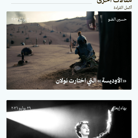
مقالات أخرى
أكمل القراءة
حسين الضو
٣٠ يوليو ٢٠٢٦
«الأوديسة» التي اختارت نولان
بهاء إيعالي
٢٩ يوليو ٢٠٢٦