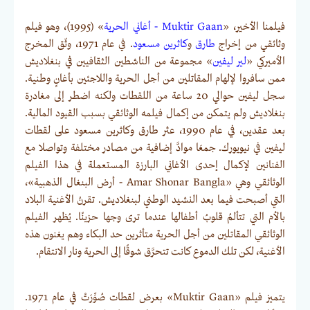
فيلمنا الأخير، «
Muktir Gaan - أغاني الحرية
» (1995)، وهو فيلم
وثائقي من إخراج
طارق
و
كاثرين مسعود
. في عام 1971، وثّق المخرج
الأميركي «
لير ليفين
» مجموعة من الناشطين الثقافيين في بنغلاديش
ممن سافروا لإلهام المقاتلين من أجل الحرية واللاجئين بأغانٍ وطنية.
سجل ليفين حوالي 20 ساعة من اللقطات ولكنه اضطر إلى مغادرة
بنغلاديش ولم يتمكن من إكمال فيلمه الوثائقي بسبب القيود المالية.
بعد عقدين، في عام 1990، عثر طارق وكاثرين مسعود على لقطات
ليفين في نيويورك. جمعَا موادَّ إضافية من مصادر مختلفة وتواصلا مع
الفنانين لإكمال إحدى الأغاني البارزة المستعملة في هذا الفيلم
الوثائقي وهي «Amar Shonar Bangla - أرض البنغال الذهبية»،
التي أصبحت فيما بعد النشيد الوطني لبنغلاديش. تقرنُ الأغنية البلاد
بالأم التي تتألمُ قلوبُ أطفالها عندما ترى وجها حزينًا. يُظهر الفيلم
الوثائقي المقاتلين من أجل الحرية متأثرين حد البكاء وهم يغنون هذه
الأغنية، لكن تلك الدموع كانت تتحرَّق شوقًا إلى الحرية ونار الانتقام.
يتميز فيلم «Muktir Gaan» بعرض لقطات صُوِّرَتْ في عام 1971.