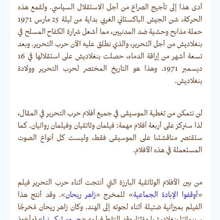
أدى هذا إلى تأجيج الصراع من أجل الاستقلال السياسي. ولقمع هذه
الحركة، شن الجيش الباكستاني الغربي بداية من ليلة 25 مارس 1971
حملة مذابح وحشية ضد المدنيين، مما أشعل شرارة الكفاح المسلح في
بنغلاديش من أجل التحرير، والذي نطلق عليه الآن حرب التحرير. وبعد
تسعة أشهر من إراقة الدماء، حصلت بنغلاديش على استقلالها في 16
ديسمبر 1971. وهذا هو التاريخ المختصر لحرب التحرير وولادة
بنغلاديش.
لن نتمكن من تغطية الموسيقى في جميع أفلام حرب التحرير في المقال،
لذا سنركز على أربعة أفلام مهمة: فيلمان وثائقيان وفيلمان روائيان. كما
ستقتصر مناقشتنا على الموسيقى فقط، وليست كل أنواع الصوت
المستعملة في هذه الأفلام.
من بين الأفلام الوثائقية البارزة التي أنتجت أثناء حرب التحرير فيلم
«
أوقفوا الإبادة الجماعية
» للمخرج «
زاهر ريحان
». وقد أنتج هذا
الفيلم بميزانية ضئيلة أثناء لجوئه إلى الهند. وكان زاهر ريحان مُخرجًا
سينمائيًا بنغلاديشيا مؤثرًا، وقد التقط فيلمه «
جيبون ثيكي نيا
» (مأخوذ