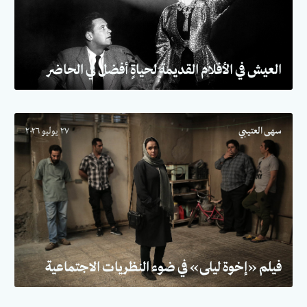
العيش في الأفلام القديمة لحياةٍ أفضل في الحاضر
سهى العتيبي
٢٧ يوليو ٢٠٢٦
فيلم «إخوة ليلى» في ضوء النظريات الاجتماعية