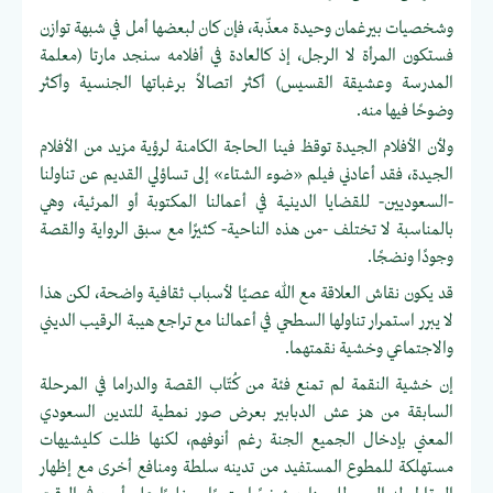
وشخصيات بيرغمان وحيدة معذّبة، فإن كان لبعضها أمل في شبهة توازن
فستكون المرأة لا الرجل، إذ كالعادة في أفلامه سنجد مارتا (معلمة
المدرسة وعشيقة القسيس) أكثر اتصالاً برغباتها الجنسية وأكثر
وضوحًا فيها منه.
ولأن الأفلام الجيدة توقظ فينا الحاجة الكامنة لرؤية مزيد من الأفلام
الجيدة، فقد أعادني فيلم «ضوء الشتاء» إلى تساؤلي القديم عن تناولنا
-السعوديين- للقضايا الدينية في أعمالنا المكتوبة أو المرئية، وهي
بالمناسبة لا تختلف -من هذه الناحية- كثيرًا مع سبق الرواية والقصة
وجودًا ونضجًا.
قد يكون نقاش العلاقة مع الله عصيًا لأسباب ثقافية واضحة، لكن هذا
لا يبرر استمرار تناولها السطحي في أعمالنا مع تراجع هيبة الرقيب الديني
والاجتماعي وخشية نقمتهما.
إن خشية النقمة لم تمنع فئة من كُتّاب القصة والدراما في المرحلة
السابقة من هز عش الدبابير بعرض صور نمطية للتدين السعودي
المعني بإدخال الجميع الجنة رغم أنوفهم، لكنها ظلت كليشيهات
مستهلكة للمطوع المستفيد من تدينه سلطة ومنافع أخرى مع إظهار