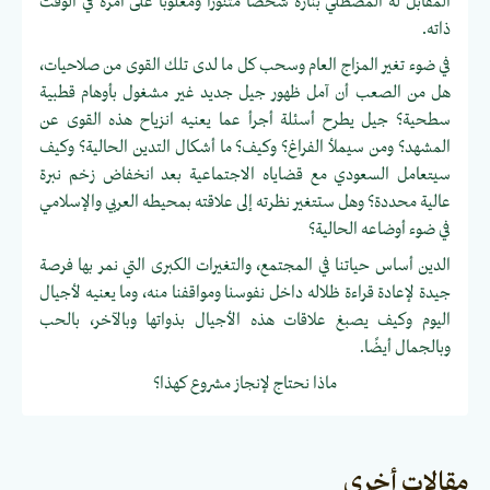
المقابل له المصطلي بناره شخصًا متنورًا ومغلوبًا على أمره في الوقت
ذاته.
في ضوء تغير المزاج العام وسحب كل ما لدى تلك القوى من صلاحيات،
هل من الصعب أن آمل ظهور جيل جديد غير مشغول بأوهام قطبية
سطحية؟ جيل يطرح أسئلة أجرأ عما يعنيه انزياح هذه القوى عن
المشهد؟ ومن سيملأ الفراغ؟ وكيف؟ ما أشكال التدين الحالية؟ وكيف
سيتعامل السعودي مع قضاياه الاجتماعية بعد انخفاض زخم نبرة
عالية محددة؟ وهل ستتغير نظرته إلى علاقته بمحيطه العربي والإسلامي
في ضوء أوضاعه الحالية؟
الدين أساس حياتنا في المجتمع، والتغيرات الكبرى التي نمر بها فرصة
جيدة لإعادة قراءة ظلاله داخل نفوسنا ومواقفنا منه، وما يعنيه لأجيال
اليوم وكيف يصبغ علاقات هذه الأجيال بذواتها وبالآخر، بالحب
وبالجمال أيضًا.
ماذا نحتاج لإنجاز مشروع كهذا؟
مقالات أخرى