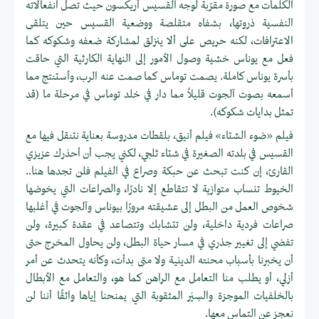
الكلمات مع صورة مقرّبة لوجه القسيس أريكسون حيث تصل انفعالاته
النفسية ذروتها، بشفاه متقلصة ووضعية القسيس حين يتلقى
الاعترافات، لكنه حريص على ألا ينزلق لمشاركة ضعفه وشكوكه كما
فعل مع يوناس خشية وصول الأمور إلى النهاية الكارثية التي حاقت
بأسرة يوناس كاملة. يصمت توماس كما صمت عنه الرب، وأستنتج مما
أسمعه بصوت آلجوت قليلاً مما دار في خلد توماس في مرحلة ما (قد
تمثل بدايات شكوكه).
فيلم «ضوء الشتاء» فيلم أنيق، بلقطات مدروسة بعناية نتنقل فيها مع
القسيس في بلدته الصغيرة في شتاء ثلجي، لكني يجب أن أحذرك عزيزي
القارئ، إن كنت تبحث عن حبكة وصراع في الفيلم فلن تجدها هنا..
الخيوط تنساب متوازية لا تتقاطع إلا نادرًا، والصراعات التي يخوضها
شخوص العمل من البطل إلى عشيقته مرورًا بيوناس وآلجوت في أغلبها
صراعات فردية داخلية، ولن تتشابك وتتصاعد في عقدة كبيرة، ولن
تفضي إلى تغيير جذري في مسار حياة البطل، ولن يحاول المخرج حتى
أن يخبرنا بأسباب محنته الدينية ولا متى بدأت، وكأنه يتحدث عن أمر
أزلي، أو يطلب منا التعامل مع الراهن كما هو، والتعامل مع الأبطال
بالخلفيات الموجزة والسِيَر المثقوبة التي يمنحنا إياها واثقًا أننا لن
نعجز عن التماس معها.