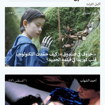
أكمل القراءة
فواز العدواني
٨ أغسطس ٢٠٢٦
«خروف في صندوق»: كيف جمّدت التكنولوجيا
قلب كوريدا في فيلمه الجديد؟
أحمد الشهاب
٦ أغسطس ٢٠٢٦