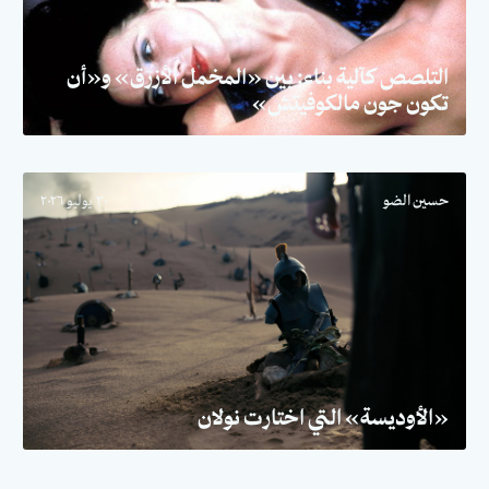
التلصص كآلية بناء: بين «المخمل الأزرق» و«أن
تكون جون مالكوفيتش»
حسين الضو
٣٠ يوليو ٢٠٢٦
«الأوديسة» التي اختارت نولان