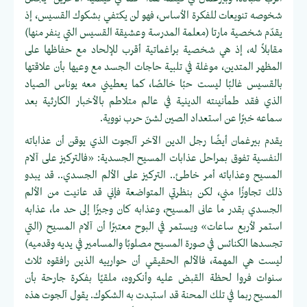
شخوصه تنويعات للفكرة الأساس، فهو لن يكتفي بشكوك القسيس، إذ
يقدّم شخصية مارتا (معلمة المدرسة وعشيقة القسيس التي ينفر منها)
مقابلاً له، إذ هي شخصية براغماتية أقرب للإلحاد مع حفاظها على
المظهر المتدين، موغلة في تلبية حاجات الجسد مع وعيها بأن علاقتها
بالقسيس غالبًا ليست حبًا خالصًا، كما يعطيني معه يوناس الصياد
الذي فقد طمأنينته الدينية في عالم متلاطم بالأخبار الكارثية بعد
سماعه خبرًا عن استعداد الصين لشنّ حرب نووية.
يقدم بيرغمان أيضًا رجل الدين الآخر آلجوت الذي يوقن أن عذاباته
النفسية تفوق بمراحل عذابات المسيح الجسدية: «فالتركيز على آلام
المسيح وعذاباته أمر خاطئ.. التركيز على الألم الجسدي.. قد يبدو
ذلك تجاوزًا مني، لكن بنظرتي المتواضعة فإني قد عانيت من الألم
الجسدي بقدر ما عانى المسيح، وعذابه كان وجيزًا إلى حد ما، عذابه
استمر لأربع ساعات» ويستمر في البوح معتبرًا أن آلام المسيح (التي
تجسدها الكنائس في صورة المسيح مصلوبًا والمسامير في يديه وقدميه)
ليست هي المهمة، فالألم الحقيقي أن حوارييه الذين رافقوه ثلاث
سنوات فروا لحظة القبض عليه وأنكروه، ملقيًا بفكرة جارحة بأن
المسيح ربما في تلك المحنة قد استبدت به الشكوك. يقول آلجوت هذه