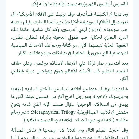
القسيس أريكسون الذي يؤرقه صمت الإله ولا ملجأ له إلّاه.
وما دمنا في الكنيسة فسأعترف -وقد تربيتُ على الأفلام الأمريكية- أني
تعرفت إلى الأفلام السويدية متأخرًا جدًا، وبدأ هذا التعارف بفيلم «قصة
حب سويدية» (1970) لروي أندرسون، وكم كان شاعريًا حالمًا ذلك
السرد البصري لحكاية حب طفولي معجونة بالبراءة لبطلين غضّين،
العفوية العذبة لنبضهما الأول مع كثافة وزخم نقد الأحداث السياسية
الاجتماعية التي تجري في الخلفية في تشابكات حياةِ وعلاقات الكبار.
بعد أندرسون صار لزامًا عليّ الارتقاء لأستاذه بيرغمان، وعلى خلاف
التلميذ العظيم كان للأستاذ الأعظم هموم وهواجس دينية شغلتني
أكثر.
شاهدت لبيرغمان عددًا من أفلامه ابتداءً من «الختم السابع» (1957)
و«بيرسونا» (1966)، وهو رجل أخرج أكثر من خمسين فيلمًا، لكن ما
يهمني من انشغالاته الوجودية سؤال صمت الإله الذي قدمه بتنوع
مدهش في ثلاثيته الميتافيزيقية Metaphysical Trilogy: «عبر زجاج
مظلم» (1961)، و«ضوء الشتاء» (1963)، و«الصمت» (1963).
وقد اخترتُ الفيلم الثاني بين الثلاثة لأنه أوضحها في نقاش المسألة
الدينية، فالأول -كما يفصح عنوانه المقتبس من نص توراتي- يخبرنا أننا