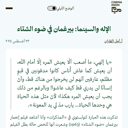
الوضع الليلي
الإله والسينما: بيرغمان في ضوء الشتاء
أ. أمل الفاران
٢٣ أغسطس ٢٠٢٤
⁠«يا إلهي، ما أصعب ألّا يعيش المرء إلّا أمام اللّه،
أن يعيش كما عاش أُناس كانوا مدفونين في قبوٍ
مظلم، عارفين أنّهم لن يخرجوا من هناك قط، وأنّ
إنسانًا لن يدري قط كيف عاشوا! وبالرغم من ذلك
يجب أن يعيش المرء هكذا؛ لأنّ مثل هذه الحياة
هي وحدها الحياة… يارب مدّ لي يد المعونة».
تذكرت هذه العبارة لتولستوي في ⁠«المذكرات» وأنا أشاهد فيلم إنغمار
بيرغمان «ضوء الشتاء» (1963) وشعرت أنها تُلخص حالة بطل الفيلم