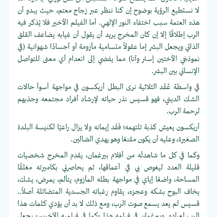
لا نستطيع الرؤية بوضوح إن كنا ننظر عبر زجاج معتم، حيث يبدو أن
هذه العتمة سبب اختفاء النور الإلهي. أما الفيلم الأخير فلا يُذكر فيه
الرب إطلاقًا إلا إن كان المخرج يريد أن يقول أن غيابه يضاعف القلق
الذاتي ويجعل البشر إما عقولاً متسامية مأزومة أو أجسادًا شهوانية (في
نموذجَي الأختين إستر وآنا) مما يفضي إلى انعدام أي معنى للتواصل
الإنساني بين البشر.
في واسطة عُقَد الثلاثية نرى البطل أريكسون في مواجهة أسوأ حالات
الشك الديني، فهو قسيس نذر حياته لإرشاد أفراد مجتمعه وجذبهم
لرحمة الرب.
أريكسون يعيش كذبة تلتهمه؛ فَقَد إيمانه ولا يزال راعيًا لكنيسة البلدة
الصغيرة، وعليه أن يكون مقنعًا وهو يهدي الضالين.
وكما في كل ما شاهدتُه من أفلام بيرغمان، يقدم المخرج شخصيات
قليلة العدد ليغوص بي في أعماقها، ثم يحاصرني بكاميرته مغلقًا
المساحة، واضعًا إياي في مواجهة بطله المأزوم، يتألم، يمرض، يشك،
يخاف البوح بشكه وعجزه، يقاوم رغباته الجسدية المتضائلة أصلاً..
قسيس لم يعد يسمع صوت الرب، ومع ذلك لا بد أن يؤدي كلمات هذا
الرب لعباده. وبيرغمان في فيلمه هذا -كما في فيلميه الآخرين- يجعل