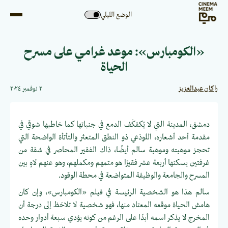
الوضع الليلي
«الكومبارس»: موعد غرامي على مسرح
الحياة
راكان عبدالعزيز
٢ نوفمبر ٢٠٢٤
دمشق، المدينة التي لا يُكفكَف الدمع في جنباتها كما خاطبها شوقي في
مقدمة أحد أشعاره، اللوذعي ذو النطق المتعثر والتأتأة الواضحة التي
تحجز موهبته وموهبة سالم أيضًا، ذاك الفقير المحاصر في شقة من
غرفتين يسكنها أربعة عشر فقيرًا هو متمهم ومكملهم، وهو عنهم لاهٍ بين
المسرح والجامعة والوظيفة المتواضعة في محطة الوقود.
سالم هذا هو الشخصية الرئيسة في فيلم «الكومبارس»، وإن كان
هامش الحياة موقعه المعتاد منها، فهو شخصية لا تلاحَظ إلى درجة أن
المخرج لا يذكر اسمه أبدًا على الرغم من كونه يؤدي سبعة أدوار وحده