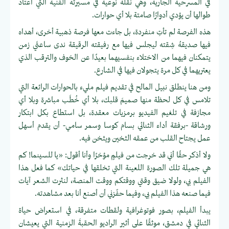
في المسرحية الجارية، وهي نقلة نوعية في مسيرته الفنية التي اعتاد
طوالها أن يؤدي أدوارًا صامتة بلا أي حوارات.
هذه الفرصة لم تأتِ منفردة، بل جاءت معها فرصة ذهبية أخرى، أهداه
فيها صديقهُ شِقته ليجلس فيها مع رفيقته الرقيقة ندى ساعتَي زمن
يتمكنان فيهما من الاختلاء بنفسيهما بعيدًا عن الخوف والترقب الذي
يعتريهما في كل مرة يتجولان فيها في الشارع.
ومن هنا ينطلق نبيل المالح في تقديم فيلم مليء بالحوارات الرائعة التي
تلامس في كل لحظة منها صميمَ قلبك، بلا أي خُطَب مباشرة وبلا أي
مجازفة في تلغيم الفيديو برمزيات معقدة، بل استطاع بكل ابتكار
ورشاقة -برفقة أداء الثنائي بسام كوسا وسمر سامي- أن يقدم أسهل
عمل يجتاح القلب من عمقه الثخين ويثخن فيه.
ولا أذكر حقًا أني قد خرجت من فيلمٍ مؤخرًا وأنا أقول: «يا للسينما! كم
هي جميلة تلك الصورة اللعينة التي تخلقها في حياتك» كما فعل هذا
الفيلم بي، ولولا ضيق وقتي ووقتكم ووقت المنصة، لنثرت الشعر آيات
فيما صنعه هذا الفيلم بي، وفيما حفّزني أن أصنع أنا بعد مشاهدته.
يبدأ الفيلم، بصور فوتوغرافية ولقطات متفرقة، في استعراض حياة
الثنائي في دمشق، موثقًا على أثير الراديو الحقبةَ الزمنية التي يعيشان