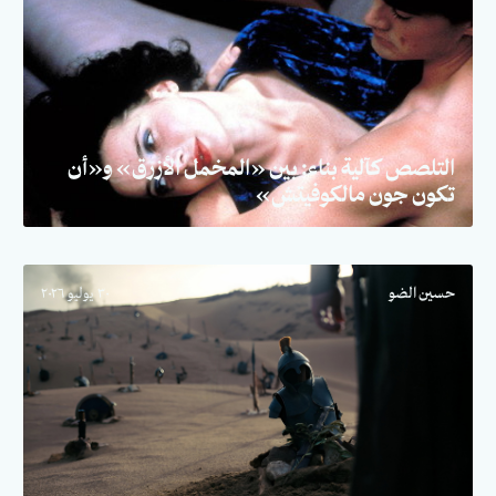
التلصص كآلية بناء: بين «المخمل الأزرق» و«أن
تكون جون مالكوفيتش»
حسين الضو
٣٠ يوليو ٢٠٢٦