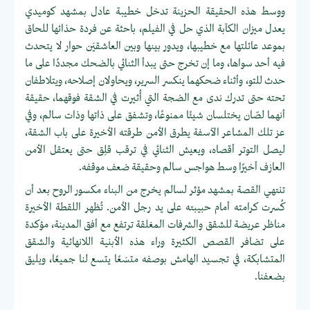
ووسط هذه الحقيقة الحزينة تدخل خطيبة عادل بمشهد كوميدي
يعدل ميزان الكآبة الذي حل في الفيلم، باحثة عن فردة حذائها للحاق
بموعد عائلتها مع خطيبها، ويدور بينها وبين العاشقيَن حوار لا يتحدث
فيه أحد سواها، وما إن تخرج حتى يبدأ الثنائي بالضحك مجددًا على ما
حدث للتو، وأثناء ضحكهما ينكسر السرير، ويحاولان إصلاحه، ويتلاطفان
تحته حتى تدرك ندى مع الضجة التي أُثيرت في الشقة فوقهما، حقيقة
أنهما لصّان يختلسان شيئًا ممنوعًا، وتشفق على ذاتها وذات سالم، وفي
عز تلك المشاعر الآسفة يطرق الأمن طرقته الأخيرة على باب الشقة،
ليصل التوتر أقصاه، ويعيش الثنائي في ترقب قلِق حتى يعتقل الأمن
العازف أخيرًا وسط هواجس سالم وحقيقة ضعف موقفه.
تنتهي القصة بمشهد مؤثر لسالم يخرج من البناء مكسور الروح بعد أن
كُسرت كرامته أمام حبيبته على يد رجل الأمن. تُظهر اللقطة الأخيرة
مناظر عريضة للشقق والشرفات المغلقة ترتفع مع أفق المدينة، مؤكدة
على تضافر القصص الكثيرة وراء هذه الأبنية اللانهائية والشقق
المتشابكة، في تجسيد الهامش بوصفه متسَعًا يتسع لنا جميعًا، ويليق
بضعفنا.