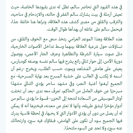
في هذه القيود التي تحاصر سالم، تطل له ندى بقيودها الخاصة، حيث
تعيش أرملة في بيت يشارك سالم الفقر في حالته، والازدحام في مناحيه،
والترقب والقلق من مصير كشف هذه العلاقة، ونراها هنا خائفة جدًا،
فيحمل سالم على عاتقه أن يهدأها طوال الوقت.
هذه العلاقة وهذا الموعد الغرامي يتخذ منحى مع الخوف والقلق، من
تساؤلات حول شرعية العلاقة بينهما وسط تداخل الأصوات الخارجية،
مثل صوت سيارة الشرطة والتظاهرة وعزف الجار الأعمى، ووصول
دورية الأمن، إلى حوار ثنائي رائع يشرح فيها سالم نفسه بوصفه كومبارس،
يعيش على هامش المَشاهد ويموت حسب الطلب، ويخرج -رغم أن
اسمه لا يُكتب في الغالب على خشبة المسرح بعد نهاية المسرحية- مع
الجميع ليغنوا أغنية النصر، وفي مشهد ساحر يؤدي الثنائي مشهدًا
مسرحيًا عن خوف العامل من الحاكم، تعرِفُ معه ندى -بعد أن تخفت
أوتار الموسيقى من السعادة لتتجه إلى الحزن- قسوةَ ما يؤدي سالم من
أدوار مؤخرًا ليشق طريقه، وأنها لا تعبّر عن معدنه، فيخبرها أنه لا يمكن
له أن يصل من دون أن يؤدي الأدوار التي لا يحبها، في لحظة قاسية يدرك
فيها الجميع سوء أن تكون على الهامش، فبقاؤك فيه سيئ، وارتحالك
عنه سيئ، ولا تجد عن السوء ملتحدًا.