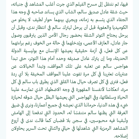
فيها، ثم ننتقل إلى مسرح الفيلم الذي جرت أغلب المَشاهد في جنباته،
حيث شقة عادل صديق سالم، الشاب الذي يساند صاحبه في وجه هذا
الجفاء الذي يتسم به زمانه، ويجري بينهما حوار لطيف لا يخلو من
الكوميديا والعفوية قبل أن يرحل ليترك سالم في انتظار ندى، وقبل أن
يرحل يجتاح التوتر الشقة بحضور رجال الأمن الذين يترقبون وصول
جار عادل، العازف الأعمى، ويُدخلهما في حالة من الخوف رغم براءتهما
عن كل فعل، في أزمة حقيقية يعيشها الإنسان مع بوليسية الدولة
الحديثة، وما إن يترك عادل صديقه وحده أمام هذا التوتر، حتى تبدأ
هواجس سالم عن تغلبه على تلك المواقف، وتبدأ الخيالات عن
عنتريات تعترينا في كل مرة تفوت علينا المواقف المخيفة بلا أي ردة
فعل، فنرى في كل تصرف حيال هذا القلق الذي يطرق باب سالم في كل
مرة، انعكاسًا لأنفسنا المقهورة في وجه الاضطهاد الذي تمارسه علينا
الحياة وسلطاتها، وفي الهواجس التي يعيشها البطل حيال شوقه لحيازة
شيء في هذه الدنيا، حرمانَنا الذي نعيشه في جميع أعمارنا، ونرى في ضيق
الغرفة التي يظنها سالم متنفسًا له، الحدودَ التي تدفعنا إلى الهامش
وتُبقينا فيه محبوسين، في سجن بلا قضبان كما قالت ندى في أروع
المَشاهد الرمزية التي شاهدتُها في حياتي والثنائي تحت السرير يحاولان
إصلاحه.