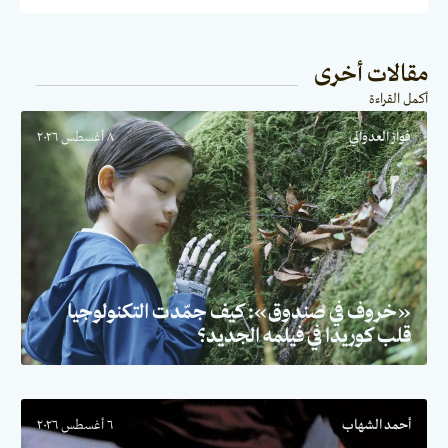
مقالات أخرى
أكمل القراءة
فواز العدواني
٨ أغسطس ٢٠٢٦
«خروف في صندوق»: كيف جمّدت التكنولوجيا
قلب كوريدا في فيلمه الجديد؟
أحمد الشهاب
٦ أغسطس ٢٠٢٦