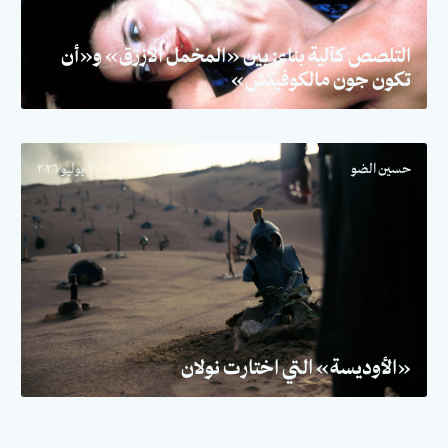
التلصص كآلية بناء: بين «المخمل الأزرق» و«أن
تكون جون مالكوفيتش»
حسين الضو
٣٠ يوليو ٢٠٢٦
«الأوديسة» التي اختارت نولان