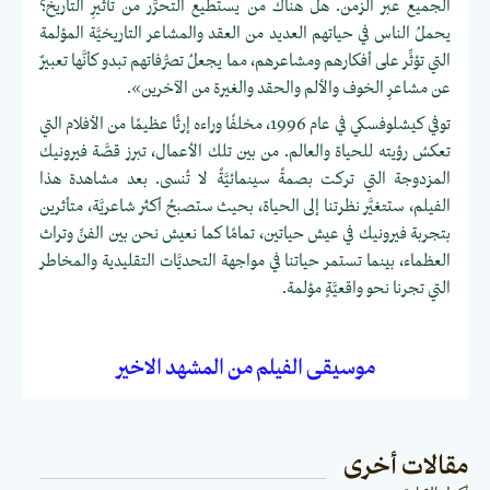
الجميع عبر الزمن. هل هناك من يستطيع التحرُّر من تأثيرِ التاريخ؟
يحملُ الناس في حياتهم العديد من العقد والمشاعر التاريخيَّة المؤلمة
التي تؤثِّر على أفكارهم ومشاعرهم، مما يجعلُ تصرُّفاتهم تبدو كأنَّها تعبيرٌ
عن مشاعرِ الخوف والألم والحقد والغيرة من الآخرين».
توفي كيشلوفسكي في عام 1996، مخلفًا وراءه إرثًا عظيمًا من الأفلام التي
تعكسُ رؤيته للحياة والعالم. من بين تلك الأعمال، تبرز قصَّة فيرونيك
المزدوجة التي تركت بصمةً سينمائيَّةً لا تُنسى. بعد مشاهدة هذا
الفيلم، ستتغيَّر نظرتنا إلى الحياة، بحيث ستصبحُ أكثر شاعريَّة، متأثرين
بتجربة فيرونيك في عيش حياتين، تمامًا كما نعيش نحن بين الفنِّ وتراث
العظماء، بينما تستمر حياتنا في مواجهة التحديَّات التقليدية والمخاطر
التي تجرنا نحو واقعيَّةٍ مؤلمة.
موسيقى الفيلم من المشهد الاخير
مقالات أخرى