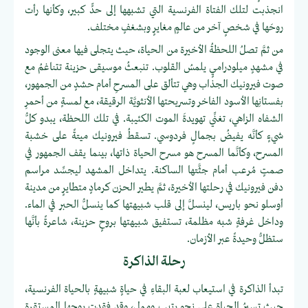
انجذبت لتلك الفتاة الفرنسية التي تشبهها إلى حدٍّ كبير، وكأنها رأت
روحَها في شخصٍ آخر من عالمٍ مغايرٍ وبشغفٍ مختلف.
من ثمَّ تصلُ اللحظةُ الأخيرة من الحياة، حيث يتجلى فيها معنى الوجود
في مشهدٍ ميلودراميٍ يلمسُ القلوب. تنبعثُ موسيقى حزينة تتناغمُ مع
صوت فيرونيك الجذاب وهي تتألق على المسرحِ أمام حشدٍ من الجمهور،
بفستانِها الأسود الفاخر وتسريحتها الأنثويَّة الرقيقة، مع لمسةٍ من أحمرِ
الشفاه الزاهي، تغنِّي تهويدةَ الموت الكئيبة. في تلك اللحظة، يبدو كلُّ
شيءٍ كأنَّه يفيضُ بجمالٍ فردوسي. تسقطُ فيرونيك ميتةً على خشبة
المسرح، وكأنَّما المسرح هو مسرح الحياة ذاتها، بينما يقف الجمهور في
صمتٍ مُرعب أمام جثَّتها الساكنة. يتداخل المشهد ليجسِّد مراسم
دفن فيرونيك في رحلتها الأخيرة، ثمَّ يطير الحزن كرمادٍ متطايرٍ من مدينة
أوسلو نحو باريس، لينسلَّ إلى قلب شبيهتها كما ينسلُّ الحبر في الماء.
وداخل غرفةٍ شبه مظلمة، تستفيق شبيهتها بروحٍ حزينة، شاعرةً بأنَّها
ستظلُّ وحيدةً عبر الأزمان.
رحلة الذاكرة
تبدأ الذاكرة في استيعاب لعبة البقاءِ في حياةٍ شبيهةٍ بالحياة الفرنسية،
حيث تسيرُ الحياة على نحوٍ رتيبٍ وممل، وقد فقدت روحها المستقرة