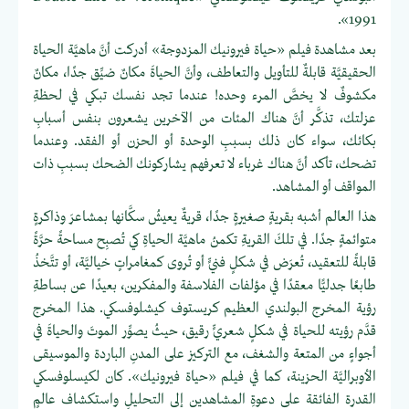
1991».
بعد مشاهدة فيلم «حياة فيرونيك المزدوجة» أدركت أنَّ ماهيَّة الحياة
الحقيقيَّة قابلةٌ للتأويل والتعاطف، وأنَّ الحياةَ مكانٌ ضيِّق جدًا، مكانٌ
مكشوفٌ لا يخصَّ المرء وحده! عندما تجد نفسك تبكي في لحظةِ
عزلتك، تذكَّر أنَّ هناك المئات من الآخرين يشعرون بنفس أسبابِ
بكائك، سواء كان ذلك بسببِ الوحدة أو الحزن أو الفقد. وعندما
تضحك، تأكد أنَّ هناك غرباء لا تعرفهم يشاركونك الضحك بسببِ ذات
المواقف أو المشاهد.
هذا العالم أشبه بقريةٍ صغيرةٍ جدًا، قريةٌ يعيشُ سكَّانها بمشاعرَ وذاكرةٍ
متوائمةٍ جدًا. في تلكَ القريةِ تكمنُ ماهيَّة الحياةِ كي تُصبِح مساحةً حرَّةً
قابلةً للتعقيد، تُعرَض في شكلٍ فنيٍّ أو تُروى كمغامراتٍ خياليَّة، أو تتَّخذُ
طابعًا جدليًّا معقدًا في مؤلفات الفلاسفة والمفكرين، بعيدًا عن بساطةِ
رؤية المخرج البولندي العظيم كريستوف كيشلوفسكي. هذا المخرج
قدَّم رؤيته للحياة في شكلٍ شعريٍّ رقيق، حيثُ يصوِّر الموتَ والحياةَ في
أجواءٍ من المتعة والشغف، مع التركيز على المدنِ الباردة والموسيقى
الأوبراليَّة الحزينة، كما في فيلم «حياة فيرونيك». كان لكيسلوفسكي
القدرة الفائقة على دعوةِ المشاهدين إلى التحليلِ واستكشاف عالمٍ