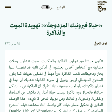
الوضع الليلي
«حياة فيرونيك المزدوجة»: تهويدة الموت
والذاكرة
نوف العوفي
١٤ يناير ٢٠٢٥
تتكون حياتنا من تجارب الذاكرة والحكايات، حيث نتشارك رحلات
مشابهة مع أشخاص آخرين يعيشون في أماكن نائية قد تفصلنا عنها
بحار ومحيطات. تلعب الذاكرة دوراً مهماً في تشكيل هويتنا، كما يقول
المخرج السينمائي لويس بونويل في سيرته الذاتية: «عليك أن تبدأ في
فقدان ذاكرتك، ولو أجزاء صغيرة منها؛ لِتُدْرِكَ أنَّ الذاكرةَ هي ما يشكل
حياتنا؛ فالحياة دون ذاكرة ليست حياة أبدًا. إنَّ ذاكرتنا هي اتساقنا،
وتفكيرنا، وشعورنا، وأفعالنا، ومن دونها، فنحن لا شيء». هذا الوصف
الدقيق في تشكيل مسار حياتنا كان واضحًا أثناء مشاهدة فيلم المخرج
البولندي كريستوف كيشلوفسكي «Double Life of Véronique