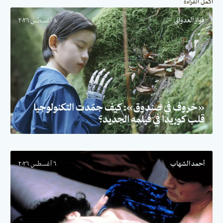
أكمل القراءة
فواز العدواني
٨ أغسطس ٢٠٢٦
«خروف في صندوق»: كيف جمّدت التكنولوجيا
قلب كوريدا في فيلمه الجديد؟
أحمد الشهاب
٦ أغسطس ٢٠٢٦