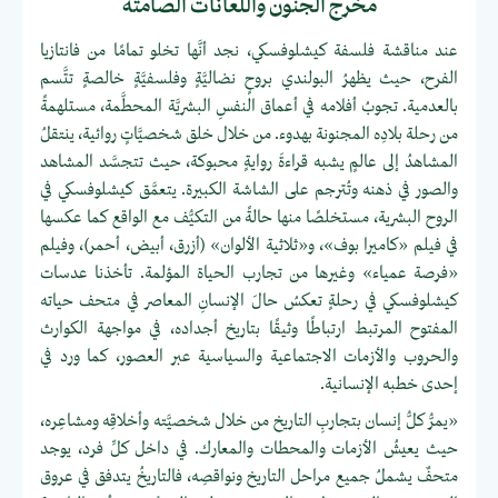
مخرج الجنون واللعانات الصامتة
عند مناقشة فلسفة كيشلوفسكي، نجد أنَّها تخلو تمامًا من فانتازيا
الفرح، حيث يظهرُ البولندي بروحٍ نضاليَّةٍ وفلسفيَّةٍ خالصةٍ تتَّسم
بالعدمية. تجوبُ أفلامه في أعماق النفسِ البشريَّة المحطَّمة، مستلهمةً
من رحلة بلادِه المجنونة بهدوء. من خلال خلق شخصيَّاتٍ روائية، ينتقلُ
المشاهدُ إلى عالمٍ يشبه قراءةَ روايةٍ محبوكة، حيث تتجسَّد المشاهد
والصور في ذهنه وتُترجم على الشاشة الكبيرة. يتعمَّق كيشلوفسكي في
الروح البشرية، مستخلصًا منها حالةً من التكيُّف مع الواقع كما عكسها
في فيلم «كاميرا بوف»، و«ثلاثية الألوان» (أزرق، أبيض، أحمر)، وفيلم
«فرصة عمياء» وغيرها من تجارب الحياة المؤلمة. تأخذنا عدسات
كيشلوفسكي في رحلةٍ تعكسُ حالَ الإنسانِ المعاصر في متحف حياته
المفتوح المرتبط ارتباطًا وثيقًا بتاريخ أجداده، في مواجهة الكوارث
والحروب والأزمات الاجتماعية والسياسية عبر العصور، كما ورد في
إحدى خطبه الإنسانية.
«يمرُّ كلُّ إنسان بتجاربِ التاريخ من خلال شخصيَّته وأخلاقِه ومشاعِره،
حيث يعيشُ الأزمات والمحطات والمعارك. في داخل كلِّ فرد، يوجد
متحفٌ يشملُ جميع مراحل التاريخ ونواقصِه، فالتاريخُ يتدفق في عروق