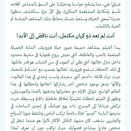
ضبابيٍّ نقي، مما يشجِّع حواسنا ومخيِّلتنا على السموِّ بالمشاعر. أفلامه
تتَّسمُ بإمكانيَّةِ المشاهدةِ المتكرِّرة، وفي كلِّ مرَّةٍ ستكتشف منظورًا
جديدًا لمعنى الحياة، وستجدُ نفسكَ محاطًا بتلكَ المشاهد الصامتة أو
الغنية بالكلمات.
أنت لم تعد ذو كيان مكتمل، أنت ناقصٌ إلى الأبد!
يبدأ الفيلم بمشاهد حميمة تصور حياة فيرونيك، الشابة الجميلة
المفعمة بالحب والعاطفة، التي تعيش بروح طفولية في محيط محدود
داخل منزل خالتها، التي تظن أن الموت في سن الشباب هو قدر عائلتها.
في تلك اللحظة، تستمع فيرونيك لخالتها بصمتٍ مع ابتسامةٍ غامضة،
حيث تردِّد قائلة: «أشعر أنَّني سعيدة، ولست وحدي في هذا العالم»،
وكأنَّها تشعرُ بوجودِ شخصٍ آخر يشاركها أحلامَها ولحظاتِها في هذا
العالم الواسع. تتوالى الأيام مع مغامراتها وشغفِها بالغناء والموسيقى،
وتظهر في الفيلم لحظاتٌ تقليديَّةٌ لعلاقةٍ عاطفيَّةٍ دافئةٍ وبسيطة، حيث
تركضُ صباحًا إلى المسرح. ذات يومٍ تصادفُ في إحدى الساحات في
مدينتها الباردة "أوسو" فتاةً سائحةً تركب الباص، وتلتقط صورًا للسيَّاح
والعابرين بشغف. كان مشهدُ التأمَّل الأكثر تأثيرًا هو عندما تنظرُ إلى
شخصٍ عاديٍّ بمشاعرَ فضوليَّة، حيثُ تراقب دون أن تعرف لماذا