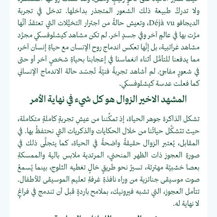
ولا تدركُ طبيعة ذلك الشعور المتجذر بداخلها. تدخل في تجربة
الديجافو Déjà vu، وتعيش حالةً من اجترار التخيُّلات التي تعتقدُ أنَّها
مرَّت بها في عالمٍ آخر وفي جسدٍ آخر. لم تكن مشاهد كيشلوفسكي مجرَّد
مشاهد غرائبية، بل إنَّها تعكس اندماج روح الإنسان مع حياةِ إنسان آخر،
مما يدفعنا للتأمُّل أثناء انغماسنا في إعجابنا بحياةِ شخصٍ آخر أو حتى
في شعورٍ مفاجئ. لم أشاهد تجربةً فنيَّةً تُجسّد حالة الاندماج الإنساني
كما فعلت عدسة كيشلوفسكي.
المشهد الاخير الزوال هو كل شيء في نهاية الأمر
تشكل الذاكرة جوهر الحياة، إذ تمكِّننا من عيشِ تجربةٍ كاملةٍ متكاملة،
حيث تتشكَّل حياتُنا من خلال الحكايات والذكريات التي نحتفظُ بها. في
المقابل، يُعتبر الزوال حقيقةً واضحةً في الحياة، كما يتجلَّى ذلك في
صورةِ العجوز ذات الظهر المنحني، المرتدية ملابس بالية والممسكةِ
بعصا خشبيَّة مهترئة، تسيرُ نحو طريقٍ خالٍ تغطيه الثلوج، بينما يُسمعُ
صوت موسيقى جنائزية من وراء نافذةِ غرفةِ تعليم الموسيقى للأطفال.
تتأمل العجوز، التي تشبه فيرونيك، بملامح باردةٍ قبل أن تندمج في فراغٍ
لا نهاية له.