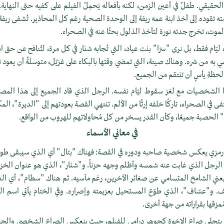
قي. طفلٌ في أعين الزمن، لكنه بأفعاله يَحمِلُ الفيلم على كفيه حتى النهاية. هو
ه تقوده إلى أخذ ابنة عمه ريفة إلى الوحدة الصحية رغم كل المحاذير. تُشفى ريفة
الموت، تخرج جدته نورة لتأخذ الذلول بحثًا عنه في الصحراء.
 ليّام فقط، بل نرى "سرّا" بنت عياد، التي تُجابه شنار في كل مرة، لتُنافح عن حق ا
 به من شره. وهناك صيتة، التي تمضي وقتها بالبكاء على غزيّل، متوسلةً أن يعود 
 لحظةِ يأسٍ أن تنتقم من الجميع.
ا الشخصيات مع لغز سقوط ليّام نفسه. الرجل الذي قاد الجميع إلى هذا المص
ى في الصحراء، تاركًا خلفه إرثًا من الألم. تنتهي القصة بعودتهم إلى "الديرة"، الم
م" الحصبة جميعًا، وكأن القدر يسخر من كل مُحاولاتهم للهروب من الواقع.
في معاني الأسماء
ٌ رمزي يعكس شخصية صاحبه ودوره في القصة: فهناك "بتال" أي الذي سيبقى طوال ح
الرجل الذي غابت عنه شمسه وأظلم وجهه حزناً. و"شنار"، الذي هو عنوان الخزي 
يعني الشامخ المتسامي عن صغائر الآخرين، رغم مآسيه. ثم هناك "سطام"، أي ال
ف. و"عسّاف"، الذي طوّع المستحيل بعزيمته وإصراره. وفي الختام يأتي اسم الج
ُمزقها بقراراته من جهة أخرى.
يتجلى صراع الإخوة كجوهر درامي للفيلم، حيث ينعكس الصراع الشخصي والجما