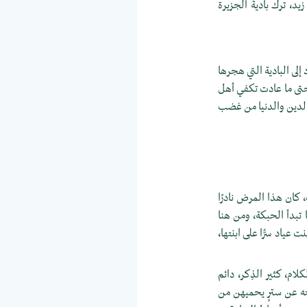
يد، ترك باديةُ الجزيرة
إلى البادية التي هجرها
حتى ما عادت تكفي أهل
بالدين والدنيا من غضب
 كان هذا المرض نادرًا
ا تبدأ الحبكة، ومن هنا
عياد سرًّا على ابنتها،
لام، كثير الذِكر، دائم
حيته عن سترٍ يحميهن من