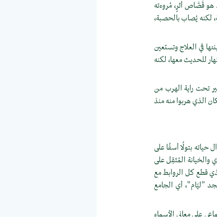
 قَصَّاص أثرٍ، مُروءته
، لكنه يُصاب بالحصبة،
بنتها في العلاج وتستعين
نهار للحديث معها، لكنه
ير تحت راية الهرب من
كان الذي هربوا منه منذ
ياته بتولًا أسفًا على
والخيانة المُثقِل على
ذي قطع كل الروابط مع
د "ليّام"، أي الجامع
عي على معاني الأسماء