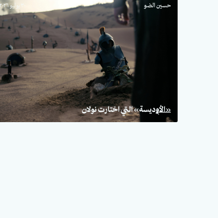
حسين الضو
٣٠ يوليو ٢٠٢٦
«الأوديسة» التي اختارت نولان