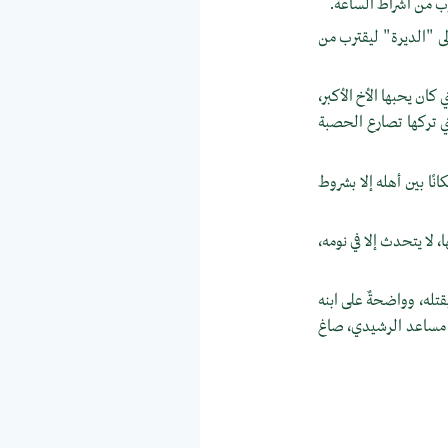
هرب من أشراط الساعة.
لى "الديرة" ليقترب من
كان يحبها الأخ الأكبر،
لتي تركها تصارع الحصبة
ًا بين أهله إلا بشروط
 لا يتحدث إلا في نومه،
قتله، وواضحةٌ على ابنه
ت مساعد الرشيدي، صاغ