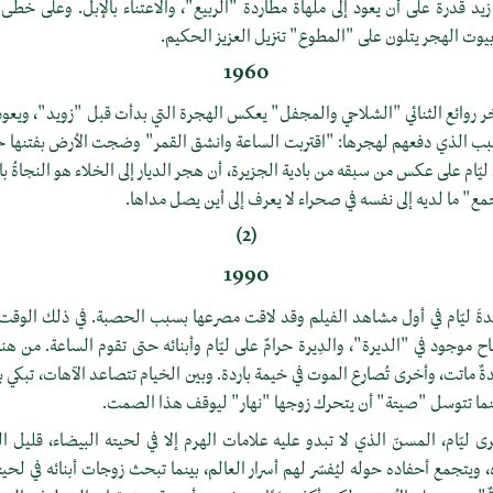
زيد قُدرة على أن يعود إلى ملهاة مطاردة "الربيع"، والاعتناء بالإبل. وعلى خطى ز
بيوت الهجر يتلون على "المطوع" تنزيل العزيز الحكيم.
1960
خر روائع الثنائي "الشلاحي والمجفل" يعكس الهجرة التي بدأت قبل "زويد"، ويعود 
سبب الذي دفعهم لهجرها: "اقتربت الساعة وانشق القمر" وضجت الأرض بفتنها 
ليّام على عكس من سبقه من بادية الجزيرة، أن هجر الديار إلى الخلاء هو النجاةُ 
" ما لديه إلى نفسه في صحراء لا يعرف إلى أين يصل مداها.
(2)
1990
دةَ ليّام في أول مشاهد الفيلم وقد لاقت مصرعها بسبب الحصبة. في ذلك الوقت،
 موجود في "الديرة"، والدِيرة حرامٌ على ليّام وأبنائه حتى تقوم الساعة. من هن
ٌ ماتت، وأخرى تُصارع الموت في خيمة باردة. وبين الخيام تتصاعد الآهات، تبكي بنت 
بينما تتوسل "صيتة" أن يتحرك زوجها "نهار" ليوقف هذا الصمت.
ى ليّام، المسنّ الذي لا تبدو عليه علامات الهرم إلا في لحيته البيضاء، قليل الك
ه، ويتجمع أحفاده حوله ليُفسّر لهم أسرار العالم، بينما تبحث زوجات أبنائه في ل