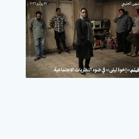
هى العتيبي
٢٧ يوليو ٢٠٢٦
يلم «إخوة ليلى» في ضوء النظريات الاجتماعية