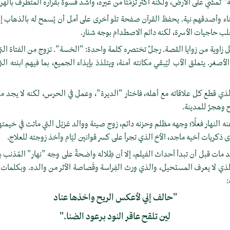
يةٌ" تمشي على الأرض، ولكنه أكثر تزمّتًا من غيره، وأشد قسوة بقراره المتطرف بال
بناء وأصدقهم نية. يحفظ القرآن صفحة تلو أخرى على أمل أن يُسمح له بالذهاب إ
جلب حاجيات الأسرة، لكنه دائم الاصطدام بوجه شنار.
كل زاوية من زوايا القصة. رجلٌ تختصره كلمة واحدة: "الخسة". تزوج من الفتاة التي 
أصغر. يتملق الأب ليُبقي مكانته آمنة، ويتلذذ بإيذاء الجميع، بما فيهم ابنته ا
ذي قطع كل علاقاته مع أهله، فاختار "الديرة"، وعمل في الحرس، لكنه لا يجد مكان
ح وهجرٌ للمدينة.
نه النهار فعلًا؛ وجهه مظلم وحزنه دائم، زوج صيتة ووالد غزيّل التي ماتت في خيمتها،
 ذكريات أخيه ماجد، الأخ الذي تجرأ على كسر قوانين ليّام وأخذ زوجته للعلاج.
مات قبل أن تبدأ أحداث الفيلم، إلا أن ظِلاله واضحةٌ على وجه "نهار" المُذنب ب
لذي لا يعرف المستحيل، والذي ورث الفِراسة وقَصاصة الأثر من والده. وبكلما
"حالف إني لأعكس الريح واخذها عناد
لين تلقح عاقر النود برعود الضنا."