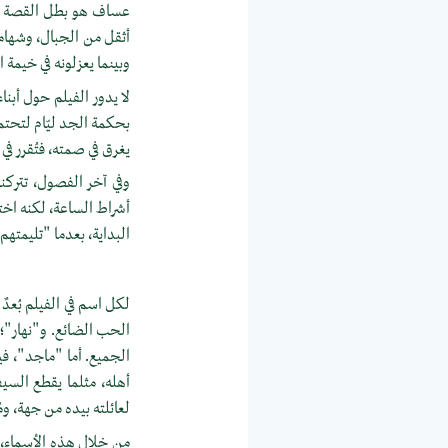
عساف هو بطل القصة الحقي
أثقل من الجبال، وشهامت
وبينما يعزلونه في خيمة 
لا يدور الفيلم حول أبناء
بحكمة الجد ليّام لتحتمي
يغرق في صمته، فتُقرر في
وفي آخر الفصول، تتركن
أشراط الساعة، لكنه اختف
البداية، بعدما "تليمته
لكل اسم في الفيلم بُعد
الحب الضائع. و"نهار"؛ 
الجميع. أما "ماجد"، ف
أهله، مثلما يقطع السي
لعائلته بيده من جهة، وم
من خلال هذه الأسماء، 