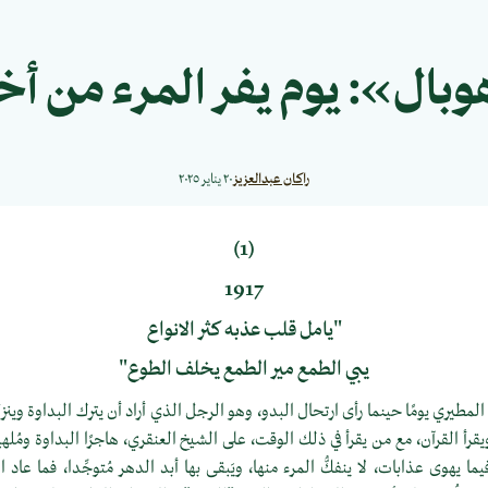
بال»: يوم يفر المرء من أخ
راكان عبدالعزيز
٢٠ يناير ٢٠٢٥
(1)
1917
"يامل قلب عذبه كثر الانواع
يبي الطمع مير الطمع يخلف الطوع"
لمطيري يومًا حينما رأى ارتحال البدو، وهو الرجل الذي أراد أن يترك البداوة وينز
 القرآن، مع من يقرأ في ذلك الوقت، على الشيخ العنقري، هاجرًا البداوة ومُلهياته
 يهوى عذابات، لا ينفكُّ المرء منها، ويَبقى بها أبد الدهر مُتوجِّدا، فما عاد