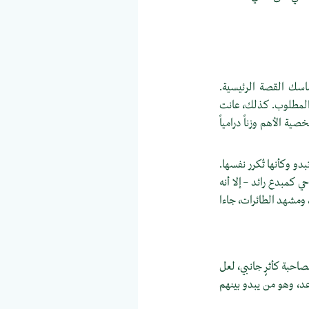
اسك القصة الرئيسية.
 المطلوب. كذلك، عانت
ة الأهم وزناً درامياً
و وكأنها تُكرر نفسها.
ي كمبدع رائد – إلا أنه
ومشهد الطائرات، جاءا
صاحبة كأثرٍ جانبي، لعل
اعد، وهو من يبدو بينهم