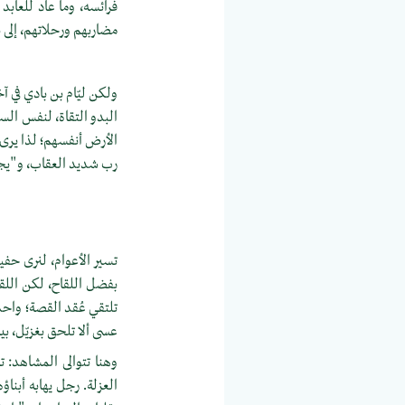
فرائسه، وما عاد للعابد 
مضاربهم ورحلاتهم، إلى 
ولكن ليّام بن بادي في آ
البدو التقاة، لنفس ال
الأرض أنفسهم؛ لذا يرى 
رب شديد العقاب، و"يجمع
تسير الأعوام، لنرى حفي
بفضل اللقاح، لكن اللقاح
تلتقي عُقد القصة؛ واحدة
عسى ألا تلحق بغزيّل، 
وهنا تتوالى المشاهد: تر
العزلة. رجل يهابه أبناؤ