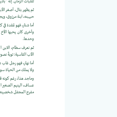
تقلبات الزمان. إنه "باد
ثم يظهر بتال، أصغر الأ
حبيبته، ابنة مرزوق، وي
أما شنار، فهو عُقدة في 
وأخرى كان يحبها الأخ ال
وحدها.
ثم نعرف سطام، الابن ال
الأب القاسية: توبةٌ نصو
أما نهار، فهو رجل غاب ع
ولا يملك من الحياة سوى
وماجد هذا، رغم كونه قد 
عساف، اليتيم الصغير ا
مفرج المجفل شخصيته: