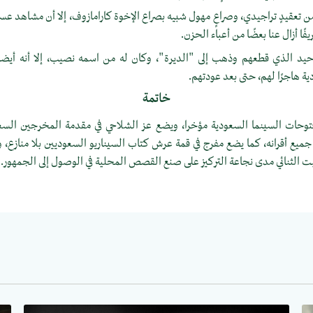
من تعقيدٍ تراجيدي، وصراعٍ مهول شبيه بصراع الإخوة كارامازوف، إلا أن مشاهد عسا
فًا أزال عنا بعضًا من أعباء الحزن.
يد الذي قطعهم وذهب إلى "الديرة"، وكان له من اسمه نصيب، إلا أنه أي
ية هاجرًا لهم، حتى بعد عودتهم.
خاتمة
توحات السينما السعودية مؤخرا، ويضع عز الشلاحي في مقدمة المخرجين السع
جميع أقرانه، كما يضع مفرج في قمة عرش كتاب السيناريو السعوديين بلا منازع، 
ت الثنائي مدى نجاعة التركيز على صنع القصص المحلية في الوصول إلى الجمهور.