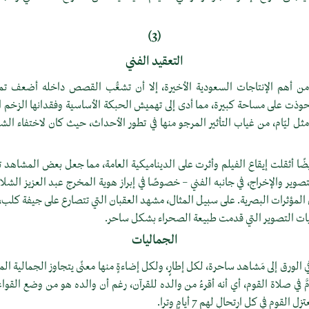
(3)
التعقيد الفني
ن أهم الإنتاجات السعودية الأخيرة، إلا أن تشعُّب القصص داخله أضعف تم
حوذت على مساحة كبيرة، مما أدى إلى تهميش الحبكة الأساسية وفقدانها الزخم
 ليّام، من غياب التأثير المرجو منها في تطور الأحداث، حيث كان لاختفاء الشخصي
ضًا أثقلت إيقاع الفيلم وأثرت على الديناميكية العامة، مما جعل بعض المشاهد تبد
لتصوير والإخراج، في جانبه الفني – خصوصًا في إبراز هوية المخرج عبد العزيز الشلاح
لمؤثرات البصرية. على سبيل المثال، مشهد العقبان التي تتصارع على جيفة كلب، 
اليات التصوير التي قدمت طبيعة الصحراء بشكل ساحر.
الجماليات
 الورق إلى مَشاهد ساحرة، لكل إطارٍ، ولكل إضاءةٍ منها معنًى يتجاوز الجمالية الم
مَّ في صلاة القوم، أي أنه أقرءُ من والده للقرآن، رغم أن والده هو من وضع القو
قوم في كل ارتحالٍ لهم 7 أيامٍ وترا.