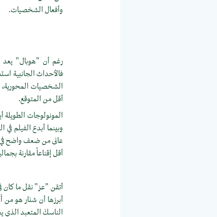
وأفعال الشخصيات.
رغم أن "هوبال" يعد م
فالأحداث الجانبية است
الشخصيات المحورية، مثل
أقل من المتوقع.
المونولوجات الطويلة أي
وبينما أبدع الفيلم في ا
عانى من ضعف واضح في ا
أقل إقناعاً مقارنة بجم
أتقن "عز" نقل ما كان في
أبرزها أن شنار هو من أَ
الناسكَ المتعبد الذي يعتزل ال