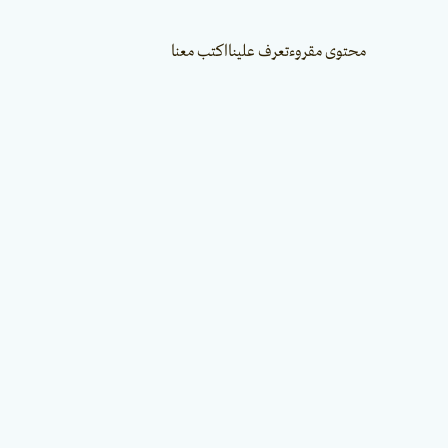
محتوى مقروء
تعرف علينا
اكتب معنا