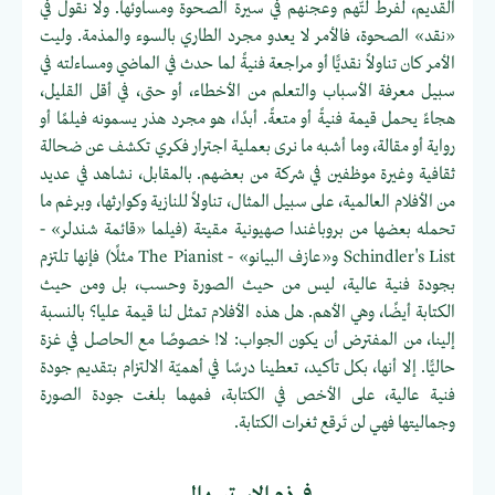
القديم، لفرط لتّهم وعجنهم في سيرة الصحوة ومساوئها. ولا نقول في
«نقد» الصحوة، فالأمر لا يعدو مجرد الطاري بالسوء والمذمة. وليت
الأمر كان تناولاً نقديًّا أو مراجعة فنيةً لما حدث في الماضي ومساءلته في
سبيل معرفة الأسباب والتعلم من الأخطاء، أو حتى، في أقل القليل،
هجاءً يحمل قيمة فنيةً أو متعةً. أبدًا، هو مجرد هذر يسمونه فيلمًا أو
رواية أو مقالة، وما أشبه ما نرى بعملية اجترار فكري تكشف عن ضحالة
ثقافية وغيرة موظفين في شركة من بعضهم. بالمقابل، نشاهد في عديد
من الأفلام العالمية، على سبيل المثال، تناولاً للنازية وكوارثها، وبرغم ما
تحمله بعضها من بروباغندا صهيونية مقيتة (فيلما «قائمة شندلر» -
Schindler's List و«عازف البيانو» - The Pianist مثلًا) فإنها تلتزم
بجودة فنية عالية، ليس من حيث الصورة وحسب، بل ومن حيث
الكتابة أيضًا، وهي الأهم. هل هذه الأفلام تمثل لنا قيمة عليا؟ بالنسبة
إلينا، من المفترض أن يكون الجواب: لا! خصوصًا مع الحاصل في غزة
حاليًّا. إلا أنها، بكل تأكيد، تعطينا درسًا في أهميّة الالتزام بتقديم جودة
فنية عالية، على الأخص في الكتابة، فمهما بلغت جودة الصورة
وجماليتها فهي لن تَرقع ثغرات الكتابة.