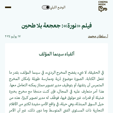
الوضع الليلي
فيلم «نورة»: جعجعة بلا طحين
أ. سلطان محمد
١٧ يوليو ٢٠٢٤
ألفباء سينما المؤلف
في الحقيقة، لا شيء يفضح المخرج الرديء، في سينما المؤلف، بقدر ما
تفعل الكتابة. الصورة موضوع دُربة وممارسة طويلة بإمكان المخرج
المتمرس أن يتقنها، أو بتوظيف مدير تصوير ممتاز يمكنه التعامل معها.
هذا أمر متعارف عليه في المجال، فإن كنت منتجًا مع مخرج بخبرة
ضئيلة أو قدرات غير موثوق فيها، فوظّف له مدير تصوير كبيرًا. هذه من
حِيل السوق المبتذلة، وهي حيلة، في واقع الأمر، مفيدة لكثير من الأفلام
التجارية ذات المستوى الفني المتوسط وما دون ذلك، غير أن الأمر