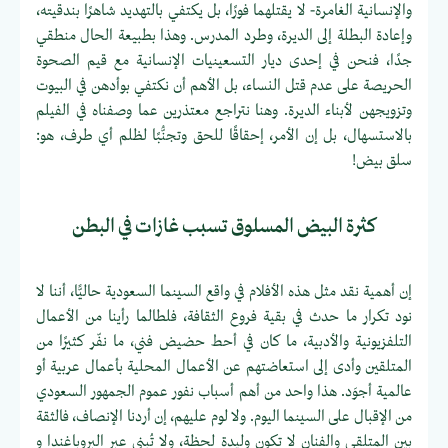
والإنسانية الغامرة- لا يقتلهما فورًا، بل يكتفي بالتهديد شاهرًا بندقيته،
وإعادة البطلة إلى الديرة، وطرد المدرس. وهذا بطبيعة الحال منطقي
جدًا، فنحن في إحدى ديار التسعينيات الإنسانية مع قيم الصحوة
الحريصة على عدم قتل النساء، بل الأهم أن نكتفي بوأدهن في البيوت
وتزويجهن لأبناء الديرة. وهنا نتراجع معتذرين عما وصفناه في الفيلم
بالاستسهال، بل إن الأمر، إحقاقًا للحق وتجنُّبًا لظلم أي طرف، هو:
سلق بيض!
كثرة البيض المسلوق تسبب غازات في البطن
إن أهمية نقد مثل هذه الأفلام في واقع السينما السعودية حاليًّا، أننا لا
نود تكرار ما حدث في بقية فروع الثقافة، فلطالما رأينا من الأعمال
التلفزيونية والأدبية، ما كان في أحط حضيض فني، ما نفّر كثيرًا من
المتلقين وأدى إلى استعاضتهم عن الأعمال المحلية بأعمال عربية أو
عالمية أجوَد. هذا واحد من أهم أسباب نفور عموم الجمهور السعودي
من الإقبال على السينما اليوم. ولا لوم عليهم، إن أردنا الإنصاف، فالثقة
بين المتلقي والفنان لا تكون وليدة لحظة، ولا تُبنى عبر البروباغندا و