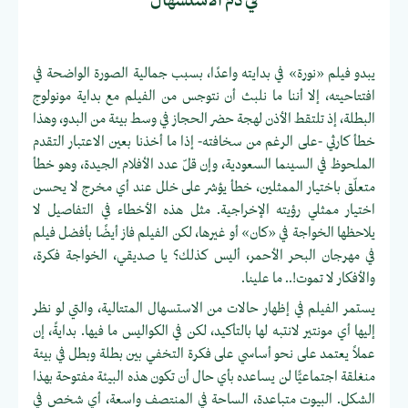
في ذم الاستسهال
يبدو فيلم «نورة» في بدايته واعدًا، بسبب جمالية الصورة الواضحة في
افتتاحيته، إلا أننا ما نلبث أن نتوجس من الفيلم مع بداية مونولوج
البطلة، إذ تلتقط الأذن لهجة حضر الحجاز في وسط بيئة من البدو، وهذا
خطأ كارثي -على الرغم من سخافته- إذا ما أخذنا بعين الاعتبار التقدم
الملحوظ في السينما السعودية، وإن قلّ عدد الأفلام الجيدة، وهو خطأ
متعلّق باختيار الممثلين، خطأ يؤشر على خلل عند أي مخرج لا يحسن
اختيار ممثلي رؤيته الإخراجية. مثل هذه الأخطاء في التفاصيل لا
يلاحظها الخواجة في «كان» أو غيرها، لكن الفيلم فاز أيضًا بأفضل فيلم
في مهرجان البحر الأحمر، أليس كذلك؟ يا صديقي، الخواجة فكرة،
والأفكار لا تموت!.. ما علينا.
يستمر الفيلم في إظهار حالات من الاستسهال المتتالية، والتي لو نظر
إليها أي مونتير لانتبه لها بالتأكيد، لكن في الكواليس ما فيها. بدايةً، إن
عملاً يعتمد على نحو أساسي على فكرة التخفي بين بطلة وبطل في بيئة
منغلقة اجتماعيًّا لن يساعده بأي حال أن تكون هذه البيئة مفتوحة بهذا
الشكل. البيوت متباعدة، الساحة في المنتصف واسعة، أي شخص في