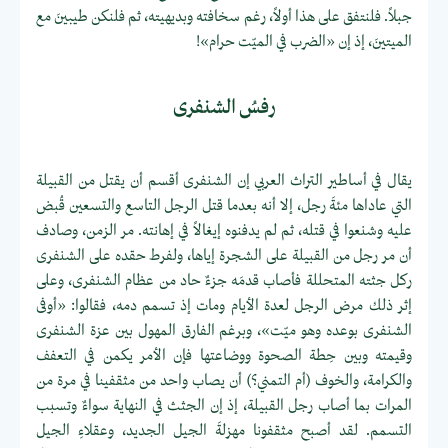
جبلاً. فلنتفق على هذا أولاً، رغم سخافته وبديهيته، ثم فلنكن طيبينَ مع
الميتينَ، إذ إن «الضرب في الميّت حرام»!
رفسُ الشنفرى
يقال في أساطير التراث العربي إن الشنفرى أقسم أن يقتل من القبيلة
التي عاداها مئةَ رجل، إلا أنه بعدما قتل الرجل التاسع والتسعين قُبض
عليه وشنعوا في قتله، ثم لم يدفنوه إيغالاً في إهانته. مر الزمن، وصادف
أن مر رجل من القبيلة على الشجرة إياها، ولفرط حقده على الشنفرى
ركل جثته المتحللة فأصاب قدمَه جزءٌ حاد من عظام الشنفرى، وعلى
إثر ذلك مرض الرجل لعدة الأيام ومات إذ تسمم دمه، فقالوا: «أوفى
الشنفرى بوعده وهو ميّت»، وبرغم الفارق المهول بين عزة الشنفرى
وقيمته وبين حِطة الصحوة ووضاعتها فإن الأمر يكمن في التعفف
والكرامة، والخوف (أم التمني؟) أن يصاب واحد من مثقفينا في مرة من
المرات بما أصاب رجل القبيلة، إذ إن الجثث في النهاية سواءٌ وتسبب
التسمم. لقد أصبح مثقفونا مهزلةَ الجيل الجديد، وعقلاءِ الجيل