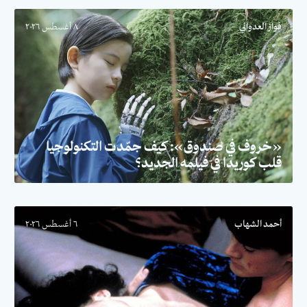
فواز العدواني
٨ أغسطس ٢٠٢٦
«خروف في صندوق»: كيف جمّدت التكنولوجيا
قلب كوريدا في فيلمه الجديد؟
أحمد الشهاب
٦ أغسطس ٢٠٢٦