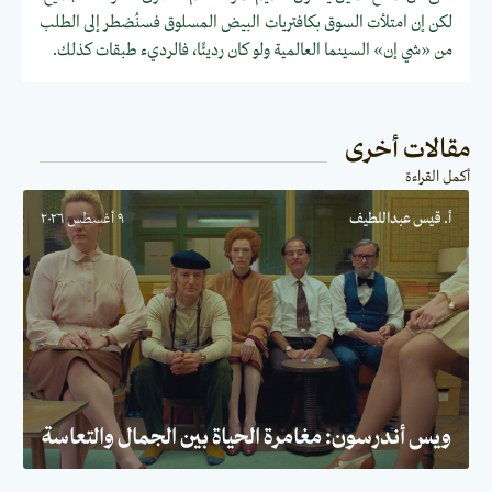
لكن إن امتلأت السوق بكافتريات البيض المسلوق فسنُضطر إلى الطلب
من «شي إن» السينما العالمية ولو كان رديئًا، فالرديء طبقات كذلك.
مقالات أخرى
أكمل القراءة
أ. قيس عبداللطيف
٩ أغسطس ٢٠٢٦
ويس أندرسون: مغامرة الحياة بين الجمال والتعاسة