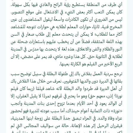
أي طرف من المنطقة يستطيع رؤية الرائح والغادي فيها بكل سهولة.
كان يمكن التعب أكثر بعض الشيء في الاشتغال على موقع التصوير.
ليس من الضروري أن تكون الكادرات واسعةً ليقول المشاهدون إن عين
المخرج فنية. ثانيًا، حوارات المعلم لطلابه هي حوارات تتوجه للمُشاهد
أكثر مما للطلاب؛ لا يمكن أن يتحدث معلم إلى طلاب صغار في السن
بهذه اللغة المثقفة، فضلاً عن أن يخطب عليهم باستعارات ضحلة عن
النور والظلام والفن والانغلاق. هذه لغة لا يتحدث بها مدرّس في المدينة
لطلابه في الثانوية حتى. كل هذا وغيره ماشي، قد يمر على مضض، إلا أن
الربع الأخير من الفيلم هو الكارثة بعينها.
ترجع سردية العمل بفلاش باك إلى طفولة البطلة في سبيل توضيح سبب
بقائها في الديرة دون والديها المُتوفيين. نعرف من خلال هذا الفلاش باك
أن أهل الديرة قد طردوا والد البطلة لأنه شاهد فيلمًا (ربما كان فيلم
نورة؟ إذن، معهم حق) وهو ما يعتبر في عُرفهم تمردًا لا يقبل الغفران، إلا
أن الوالد يعود في أحد الأيام بعدما تزوج إحدى بنات المدينة وأنجب
«نورة» ذات الثمانية أعوام حينذاك، أما سبب عودته للديرة فهو لحضور
عزاء وفاة والده. في العزاء تبصق جدةُ البطلة على زوجة ابنها المدينية،
فيقرران الرحيل إثر هذه الإهانة. حالة من سواليف المجالس التي لم