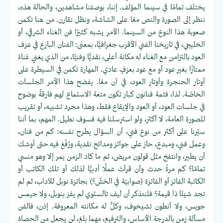
يختلف تمامًا في سينما المؤلف. إننا، بوصفنا مشاهدين، والحالة هذه،
ننظر إلى الصورة والنص معًا على الشاشة، ونظل نقارن. من هنا تكمن
صعوبة هذا النوع من السينما. الأمر يشبه كثيرًا فن الغناء الشرقي، أو
الخليجي، في تاريخنا الفني الأقرب جغرافيًّا، بمعنى: الفنان البارع في عزف
العود بالتزامن مع الغناء له مكانة أعلى، نقديًّا وفنيًّا، من الذي يغني غناءً
ممتازًا بغير عود أو مع عود بعزفٍ عادي. المهارة تكمن في السيطرة على
أوتار الحنجرة وأوتار العود، في آن معًا. يفضح هذا الأمر الجلسات
الخاصّة. لذا، فثمة فنانون كبار تكون متعة الاستماع لهم فارقةً بوضوح
في جلسات العود، أو العود والإيقاع فقط، وهذا مجرد تشبيه، أو تقريب
للصورة العامة، لا أكثر، ولو استرسلنا فيه فسوف نطيل. المهم، بما أننا
سيّرنا على أكثر من نوع فني، أن السؤال يطرح نفسه: كم من فنان،
وعمل فني، ومبدع، حاز على جوائز ومدائح نقدية، ورُفّعَ فيه حتى أوشك
أن يطير، وانتفخ مثل قولون مريض، ثم ما كاد الزمن يمر إلا وهو منسي
تمامًا؟ كم مرةً حدث وأن قرأتَ عملًا أدبيًّا لذلك أو تلك الكاتب أو
الكاتبة الفائز أو الفائزة (صوابيّة في الحَشّ؟) بجائزة نوبل للآداب، ثم لم
تجد شيئًا ذا قيمة؟ فلنتذكر أن ليف تالستوي لم يفز بنوبل، ولا جيمس
جويس، ولا أنطون تشيخوف، وكلٌّ له مكانته المعروفة. إذن، فالفن
مسألة زمن بالدرجة الأساس، والترفيع، مهما بلغ، لن يجعل من الحصاة