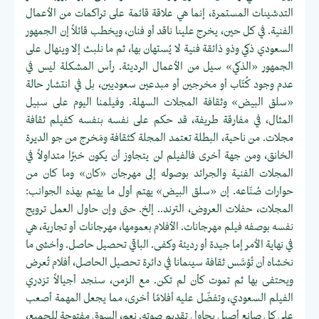
التدشينات المستمرة، إنما هي علاقة قائمة على تراكمات من الأعمال
الفنية. في كل حين، يخرج علينا ناقد أو فنان، ويخطب قائلاً إن الجمهور
السعودي ذكي وذو ذائقة فنية لا يُستهان بها، ثم ما نلبث إلا وينهال على
الجمهور «الذكي» سيل من الأعمال الرديئة. رأس المشكلة ليس في
عدم وجود كُتّاب أو مخرجين أو مبدعين سعوديين، بل في انتشار حالة
«سلق البيض» وثقافة المجلات السهلة. وفيلمنا اليوم على سبيل
المثال، في مفارقة طريفة، قد حكم على نفسه بنفسه كفيلم ثقافة
مجلات. من ناحية، البطلة تعتمد المجلة كثقافة ومَخرج من جو الديرة
الخانق، ومن جهة أخرى فالفيلم لن يتجاوز أن يكون خبرًا متداولاً في
المجلات الفنية والجرائد بوصوله إلى مهرجان «كان» وما كان من
حوارات صُنّاعه. إن «سلق البيض» يهتم أول ما يهتم بهذه الجوانب:
المجلات، حفلات العروض، الترند.. إلخ. حتى وإن حاول العمل ترويج
نفسه بوصفه فيلم مهرجانات. الأفلام بعمومها، مهرجانات أو تجارية، هي
في نهاية الأمر إما جيدة أو رديئة وكفى. الباقي تحصيل حاصل. وأخشى ما
نخشاه أن تُؤسَّس ثقافة سينمانا في دائرة تحصيل الحاصل، أفلام تُعرض
ويحتفى بها ثم تموت كأن لم تكن. مع الزمن، سنجد أجيالاً تزدري
الفيلم السعودي، وتفضّل عليه أفلامًا أخرى، مما يجعل المهمة أصعب
على كل صانع أصيل يحاول تقديم صوته. نعم، السوق مفتوحة للجميع،