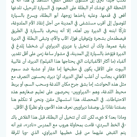
تُكتب جيدًا لترقى إلى مستوى القص الفني؛ الشاهد في هذا أنه في
اللحظة التي توشك أم البطلة على الصعود في السيارة للرحيل، تلدغها
أفعى في قدمها. وعليه يأخذها زوجها، أبو البطلة، ويسرع بالسيارة
للوصول إلى أقرب مستشفى في المدينة من أجل إنقاذ الأم الملدوغة،
تاركًا ابنته في الديرة بين أهله، إلا أنه ينحرف بالسيارة في الطريق
فيصطدمان بشجرة ويُتوفيان فورًا، الأب والأم، وتبقى البطلة في الديرة
بقية عمرها. ولك أن تتخيل يا عزيزي الديراوي أن شخصًا يُلدغ في
الديرة فيُؤخذ بالسيارة إلى المدينة، في مشوار ساعة زمن على أقل تقدير.
ألفباء (ما أكثر الألفبائيات التي يحتاجها هذا الفيلم!) الديرة، أن غالبية
البيوت على الأقل، يكون في مطبخها إما عقار أو عشبة ضد سموم
الأفاعي، بجانب أن أغلب أهالي الديرة، أيِّ ديرة، يحسنون التصرف مع
مثل هذه الحوادث، إما بشق جرح مكان اللدغة وسحب السم، أو بربط
محيط اللدغة، وهم -الديراويين- يحرصون على تعليم صغارهم هذه
الاحتياطات. في المحصلة، هذا استسهال مقزز. ونحن لا نتكلم هنا
بصفتنا نقادًا بل بوصفنا ديراويين نعرف هذه الأمور، ولو نظريًّا في الأقل.
وماذا بعد؟ لا شيء، لكن لك أن تتخيل أن البطلة، قبل هذا الفلاش باك
-في الخط السردي- قامت بمحاولة هروب مع المدرس «نادر»، غير أنه
يتم القبض عليهما من قِبل خطيبها الديراوي، الذي -ويا للرقة