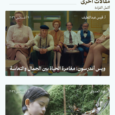
مقالات أخرى
أكمل القراءة
أ. قيس عبداللطيف
٩ أغسطس ٢٠٢٦
ويس أندرسون: مغامرة الحياة بين الجمال والتعاسة
فواز العدواني
٨ أغسطس ٢٠٢٦