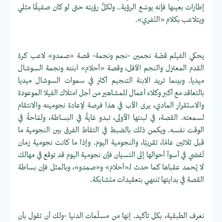
إطارات بعينها فإنه يوسّع الرؤية.. ولكلٍّ رؤيته حتى لو كان صفيقًا مثلي
ويتلاعب بكلام «النّفري».
يحكي الفيلم قصّة نجمين -نجم ونجمة- قصة «صمدو» لاعب كرة
القدم المعتزل والنجم الآفل، وقصة «أحلام» ابنته ونجمة السوشال
ميديا. وبينما تريد الابنة التنجيم أكثر في سموات السوشال ميديا
بالتعاقد مع أكبر وكلاء أعمال للمشاهير من أجل امتلاك الفيلا الموعودة
والاستقرار المادي، يرى الأب في هذا فرصة لإعادة نجوميته والانتقام
لسمعته. القصة، في لبنتها الأولى، تبدو غايةً في البساطة، ولمّاحةً في
الوقت نفسه. ويكمن ذلك بالضبط في التقاط الفرق بين النجومية ما
قبل ثلاثين عامًا، تقريبًا، والنجومية اليوم. وإذا ما كانت نجومية زمان
تُفضي في أسوأ أحوالها إلى النسيان فإن نجومية اليوم قد توقع في مهالك
لا يُحمد عقباها كما حدث لـ«أحلام» و«صمدو»، وبالمثل فإن بساطة
القصة في بدايتها تنتهي بتعقيدات متشابكة.
نعرف الطبقية، بكل تأكيد. إنها من مسلّمات الدنيا -ولك أن تقول بأن