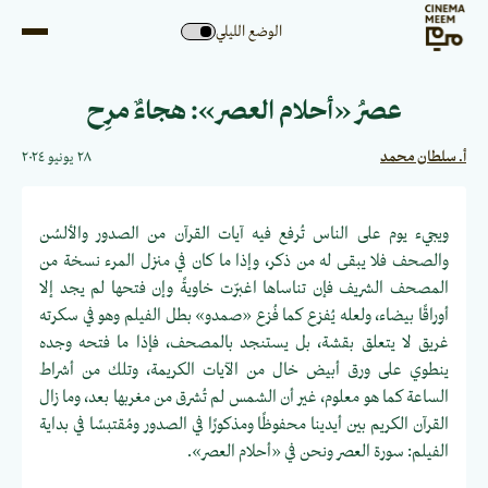
الوضع الليلي
عصرُ «أحلام العصر»: هجاءٌ مرِح
أ. سلطان محمد
٢٨ يونيو ٢٠٢٤
ويجيء يوم على الناس تُرفع فيه آيات القرآن من الصدور والألسُن
والصحف فلا يبقى له من ذكر، وإذا ما كان في منزل المرء نسخة من
المصحف الشريف فإن تناساها اغبرّت خاويةً وإن فتحها لم يجد إلا
أوراقًا بيضاء، ولعله يُفزع كما فُزع «صمدو» بطل الفيلم وهو في سكرته
غريق لا يتعلق بقشة، بل يستنجد بالمصحف، فإذا ما فتحه وجده
ينطوي على ورق أبيض خال من الآيات الكريمة، وتلك من أشراط
الساعة كما هو معلوم، غير أن الشمس لم تُشرق من مغربها بعد، وما زال
القرآن الكريم بين أيدينا محفوظًا ومذكورًا في الصدور ومُقتبسًا في بداية
الفيلم: سورة العصر ونحن في «أحلام العصر».