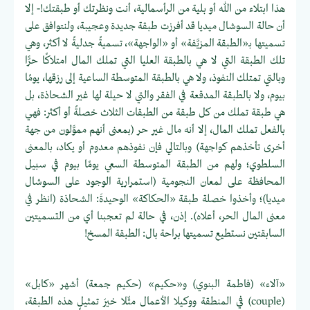
هذا ابتلاء من الله أو بلية من الرأسمالية، أنت ونظرتك أو طبقتك!- إلا
أن حالة السوشال ميديا قد أفرزت طبقة جديدة وعجيبة، ولنتوافق على
تسميتها بـ«الطبقة المزيَّفة» أو «الواجهة»، تسميةً جدليةً لا أكثر، وهي
تلك الطبقة التي لا هي بالطبقة العليا التي تملك المال امتلاكًا حرًّا
وبالتي تمتلك النفوذ، ولا هي بالطبقة المتوسطة الساعية إلى رزقها، يومًا
بيوم، ولا بالطبقة المدقعة في الفقر والتي لا حيلة لها غير الشحاذة، بل
هي طبقة تملك من كل طبقة من الطبقات الثلاث خصلةً أو أكثر: فهي
بالفعل تملك المال، إلا أنه مال غير حر (بمعنى أنهم مموَّلون من جهة
أخرى تأخذهم كواجهة) وبالتالي فإن نفوذهم معدوم أو يكاد، بالمعنى
السلطوي؛ ولهم من الطبقة المتوسطة السعي يومًا بيوم في سبيل
المحافظة على لمعان النجومية (استمرارية الوجود على السوشال
ميديا)؛ وأخذوا خصلة طبقة «الحكاكة» الوحيدةَ: الشحاذة (انظر في
معنى المال الحر، أعلاه). إذن، في حالة لم تعجبنا أي من التسميتين
السابقتين نستطيع تسميتها براحة بال: الطبقة المسخ!
«آلاء» (فاطمة البنوي) و«حكيم» (حكيم جمعة) أشهر «كابل»
(couple) في المنطقة ووكيلا الأعمال مثّلا خيرَ تمثيلٍ هذه الطبقة،