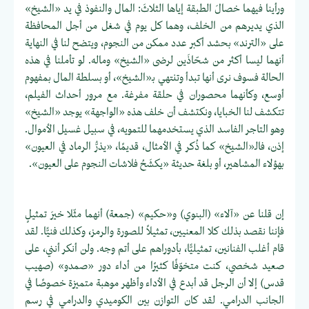
ورأينا فيهما خصالَ الطبقة إياها الثلاثَ: المال والنفوذ في يد «الشيخ»
الذي يديرهم من الخلف، وهما كل يوم في شغل من أجل المحافظة
على «الترند» بحشد أكبر عدد ممكن من النجوم، ويتضح لنا في النهاية
أنهما ليسا أكثر من شحّاذَين لرضى «الشيخ» وماله. لو تأملنا في هذه
الحالة فسوف نرى أنها تبدأ وتنتهي بـ«الشيخ»، أو بسلطة المال بمفهوم
أوسع، وكأنهما محصوران في حلقة مفرغة. مع مرور أحداث الفيلم،
تتكشف لنا الخبايا، ونكتشف أن خلف هذه «الواجهة» يوجد «الشيخ»
وهو التاجر الفاسد الذي يستخدمهما للتمويه، في سبيل غسيل الأموال.
إذن، فالـ«الشيخ» كما ذُكر في الأمثال، قديمًا، «يذرُّ الرماد في العيون»
بهؤلاء المشاهير، أو بلغة حديثة «يكشَحُ فلاشات النجوم على العيون».
إن قلنا عن «آلاء» (البنوي) و«حكيم» (جمعة) أنهما مثّلا خيرَ تمثيلٍ
فإننا نقصد بذلك كلا المعنيين، تمثيلاً للصورة والرمز، وكذلك فنيًّا. لقد
قام أغلب الفنانين، تمثيليًّا، بأدوراهم على أتم وجه. ولن أنكر أنني، على
صعيد شخصي، كنت متخوّفًا كثيرًا من أداء دور «صمدو» (صهيب
قدس) إلا أن الرجل قد أبدع في الأداء وأظهر موهبة متميزة خصوصًا في
الجانب الدرامي. لقد كان التوازن بين الكوميدي والدرامي في رسم