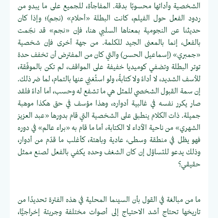
الشخصية وأدائها محسوبًا بدقة. المفاجأة، للجميع على ما يبدو من
ردود الفعل حول الفيلم، كانت البطلة «أحلام» (نجم)؛ وإذا كان
حديثنا عن النجومية بمعناها السلبي هنا، فإن «نجم» قد نجّمت
بالفعل، إنما بالمعنى الجيد للكلمة. من جهة أخرى فإن شخصية
«جمبري» (إسماعيل الحسن) والتي كان من المفترض أن تخفف حدة
توتر البطلة وتضفي كوميديا خفيفة على المواقف، لم تكن بالموفّقة،
للأسف الشديد، لا أداءً ولا كتابةً، ولو استُغنِي عنها بالتمام، لما ضر ذلك.
إن سمة القبول الشخصي للمثل هي ما تشفع له وحسب، أما أداءً فلقد
صار يكرر نفسه في غالبية أدواره، وهذا مؤسف في حق هكذا موهبة
جميلة. ذات الكلام ينطبق على الشخصية التي قام بدورها «عبد العزيز
الشهري» من ناحية الأداء لا الكتابة، أما ما قام به «براء عالم» في دوره
فهو يظل في منطقة وسطى، عادية وباهتة، كأغلب ما قدّم من أدوار،
وذلك يدعو للتساؤل إن كان الشغف وحده يكفي بالفعل لصنع ممثل
حقيقي؟
ما من مبالغة في القول بأن السينما المحلية في هذه الفترة تحديدًا من
تاريخها تحتاج أشد الاحتياج إلى أصوات مختلفة وجريئة إخراجيًّا،