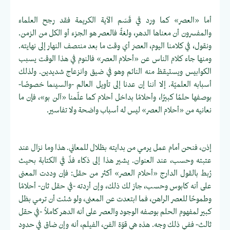
أما «العصر» كما ورد في قَسَم الآية الكريمة فقد رجح العلماء
والمفسرون أن معناها الدهر، ولغةً فالعصر هو الجزء أو الكل من الزمن.
ونقول، في كلامنا اليوم، العصرَ أي وقت ما بعد منتصف النهار إلى نهايته.
ومنها جاء كلام الناس عن «أحلام العصر» فالنوم في هذا الوقت يسبب
الكوابيس ويستيقظ منه النائم وهو في ضيق وانزعاج شديدين. ولذلك
أسبابه العلميّة. إلا أننا إن عدنا إلى تأويل العالم -والسينما خصوصًا-
بوصفها حلمًا كبيرًا، وأحلامًا بداخل أحلام كما علّمنا «آلن بو»، فإن ما
نعانيه من «أحلام العصر» ليس له أسباب واضحة ولا تفاسير.
إذن، فنحن أمام عمل يرمي من بدايته بظلال للمعاني. هذا وما نزال عند
عتبته وحسب، عند العنوان. يشير هذا إلى ذكاء فذّ في الكتابة بحيث
رُبط بالقول الدارج «أحلام العصر» أكثر من حقل: فإن وددت المعنى
على أنه كابوس وحسب، جاز لك ذلك، وإن أردته -في حقل ثان- أحلامًا
وطموحًا للعصر الراهن، فما ابتعدت عن المعنى، ولو شئت أن ترمي بظل
كبير لمفهوم الحلم بوصفه الوجود والعصر على أنه الدهر كاملاً -في حقل
ثالث- ففي ذلك وجه. هذه هي قوّة الفن، الفيلم، أنه وإن ضاق في حدود