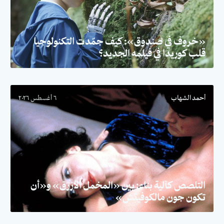
«خروف في صندوق»: كيف جمّدت التكنولوجيا
قلب كوريدا في فيلمه الجديد؟
أحمد الشهاب
٦ أغسطس ٢٠٢٦
التلصص كآلية بناء: بين «المخمل الأزرق» و«أن
تكون جون مالكوفيتش»