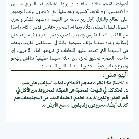
أصوات تقتحم بثلاث ساعات وبنبرتها الشخصية، بالمزيج ما بين
«الأنميشن» و«اللايف آكشن» وبعدستها التي لا تحاول تزلّف الجمهور
على الطالع والنازل (أول ربع ساعة من الفيلم + مشهد السُّكر والغرق
الطويل لبطل الفيلم، مثلًا). وبما أن المخرج «فارس قدس» كان واحدًا
من الكتّاب الثلاثة (فارس وصهيب قدس، وعمر باهبري) فإنه يؤشر على
إمكانية وجود سينما مؤلف سعودية جادة في المستقبل القريب، وهذه
هي السينما التي تعتمد عليها الثقافات في تاريخها أمام الآخرين. إن
«أحلام العصر» تحقيق لجزء من أحلام سينما حقيقية تناقش وتهجو
وتمرح وتغامر بصريًّا، تحقيق لسينما تنافس السينمات.
الهوامش:
1. للاستزادة: انظر «معجم الأحلام» لذات المؤلف، على ميم.
2. الحكاكة: في اللهجة المحلية هي الطبقة المحروقة من الأكل في
قعر القِدر، وتكون لذيذةَ الطعم. الطبقة الدنيا من المجتمعات هم
كذلك أيضًا، محروقون ولذيذون: «ملح الأرض».