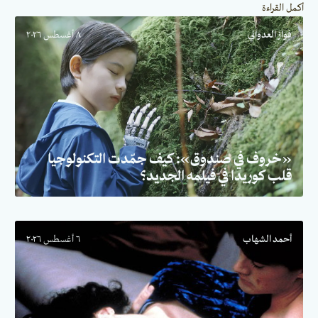
أكمل القراءة
فواز العدواني
٨ أغسطس ٢٠٢٦
«خروف في صندوق»: كيف جمّدت التكنولوجيا
قلب كوريدا في فيلمه الجديد؟
أحمد الشهاب
٦ أغسطس ٢٠٢٦