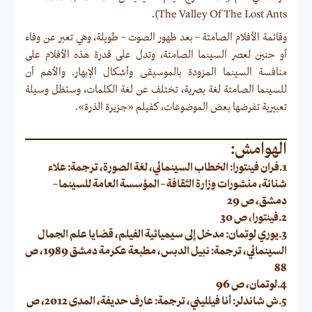
The Valley Of The Lost Ants).
وقائمة الأفلام الصامتة – بعد ظهور الصوت – طويلة، وهي تعبر عن وفاء
أو حنين لعصر السينما الصامتة، وتدل على قدرة هذه الأفلام على
منافسة السينما المزودة بالموسيقى وأشكال الإبهار. والأهم أن
للسينما الصامتة لغة بصرية، تختلف عن لغة الكلمات، وستظل وسيلة
تعبيرية تفرضها بعض الموضوعات، كفيلم «جزيرة الذرة».
الهوامش:
1.فران فينتورا: الخطاب السينمائي، لغة الصورة، ترجمة: علاء
شنانة، منشورات وزارة الثقافة – المؤسسة العامة للسينما –
دمشق، ص 29
2.فينتورا، ص 30
3.يوري لوتمان: مدخل إلى سيميائية الفيلم، قضايا علم الجمال
السينمائي، ترجمة: نبيل الدبس، مطبعة عكرمة دمشق 1989، ص
88
4.لوتمان، ص 96
5.ش شاندلر: أنا فيلليني، ترجمة: عارف حديفة، المدى 2012، ص