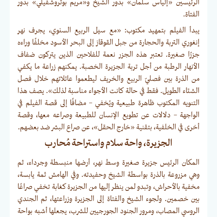
الرئيسين «إلياس سلمان» بدور الشيخ و«مريم بوتروشفيلي» بدور
الفتاة.
يبدأ الفيلم بتمهيد مكتوب: «مع سيل الربيع السنوي، يجرف نهر
إنغوري التربة والحجارة من جبل القوقاز إلى البحر الأسود مخلفًا وراءه
جزرًا صغيرة. تعتبر هذه الجزر نعمة للفلاحين الذين يتركون ضفاف
الأنهار الرطبة من أجل تربة الجزيرة الخصبة. يمكنهم زراعة ما يكفي
من الذرة بين فصليّ الربيع والخريف ليطعموا عائلاتهم خلال فصل
الشتاء الطويل. فقط في حالة كانت الأجواء مناسبة لذلك». يصف هذا
التنويه المكتوب ظاهرة طبيعية ويُخفي – مضافًا إلى قصة الفيلم في
الواجهة – دلالات عن تطويع الإنسان للطبيعة وصراعه معها، وقصة
أخرى في الخلفية، بتقنية «خارج الحقل»، عن صراع البشر ضد بعضهم.
الجزيرة، واحة سلام واستراحة مُحارب
المكان الرئيس جزيرة صغيرة وسط نهر، أرضها منبسطة وجرداء، ثم
وهي مزروعة بالذرة بواسطة الشيخ وحفيدته. وفي الهامش ثمة يابسة،
مخفية بالأحراش، وتبدو لمن ينظر إليها من الجزيرة كغابة تخفي صراعًا
بين خصمين. ولجوء الشيخ والفتاة إلى الجزيرة وزراعتها، ثم الجندي
الروسي المصاب، ومرور الجنود الجورجيين للشرب، يجعلها أشبه بواحة