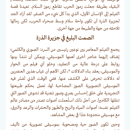
البقية، بطريقة جعلت رموز الحرب تقاطع رموز السلام. تعيدنا قصة
الفيلم إلى الإنسان الأول، الذي بدأ كل شيء من الصفر. لقد أراد الجد
لجزيرة الذرة أن تكون واحة سلام وسط صحراء الحرب، لكن رمالها
تلاحقه من جهة والطبيعة من جهة أخرى.
الصمت البليغ في جزيرة الذرة
يجمع الفيلم المعاصر بين نوعين رئيسين من السرد: الصوري والكلمي؛
يُضاف إليهما عناصر أخرى أهمها الموسيقي. ويمكن أن تنشأ بينها
روابط على درجة عالية من التعقيد. وخلو أي فيلم من الحوار
4
والموسيقى، يعقد بناء الدلالات
، لكن الأهم أن غياب هذين العنصرين
له دلالات تحرض على الكشف عنها. ففي الوقت الذي تُفسِّر فيه
الموسيقى التصويرية الصورَ المصاحبة لها، تعمل بحكم طبيعتها
التجريدية على خلق إحساس بصري وصور ذهنية قد تشوش الصور التي
تنقلها الكاميرا. من أجل ذلك استُعملت أصوات تصدر من مصادر عالم
الفيلم نفسه: أصوات المياه والريح والطيور والحشرات والرعد والبرق،
مع موسيقى محدودة جدًا في بعض المشاهد.
وحين تكون الصور حية ومصحوبة بموسيقى تصويرية من تأليف