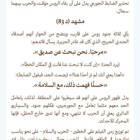
تحذير الضابط الجورجي يدل على أن بقاء الروس مؤقت، والحرب بينهما
سجال.
مشهد (د 83)
يأتي ثلاثة جنود روس على قارب، ويتضح من الحوار أنهم أصدقاء
الجندي الجريح، الذي كان قد غادر الجزيرة. يسأل قائدهم:
«مرحبًا. نحن نبحث عن صديق».
(يرد الجد): «إن كنت لا تبحث عنا فأنت في المكان الخطأ».
«أهذا يعني أنك لم ترَ أحدًا هنا؟» (يصمت الجد، فيقول الضابط):
«حسنًا فهمت ذلك، مع السلامة».
يدل ظهور الروس على أنهم قد سيطروا على المنطقة. لذلك، يتَعاملَ
الجد معهم مثلما تعامل مع الجورجيين، فكلهم جنود. والسيناريو
الدائري يعني أن الحرب لا تنتهي، ومع أنها تدور خارج الحقل، فإنها
المحرك للأحداث.
تم توزيع زمن الفيلم على الخطين – الحرب والسلام – على نحو يناسب
تواترهما في الواقع، فأعطى للحرب حوالي سبعة مشاهد، وللسلام