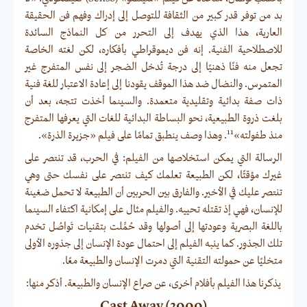
بد من توفر قدر كبير من الثقافة للتوصل إلى إدراك وفهم فن الحقيقة
العارية، هذا الذي يهدف إلى التحرر من كل النماذج السائدة
للاصطلاحية الفنية. إنه فن ديموقراطي بأفكاره، لكن لغته الخاصة
تجعل منه فنًا ذهنيًا إلى درجة تُدخل الضجر إلى نفس المتفرج غير
المتمرس. والنضال ضد هذا الموقف يقودنا إلى إعادة الاعتبار للغة فنية
ذات صفة بدائية وتقليدية متعمدة. والسينما أخذت تتجه، بعد أن
بلغت ذروة الطبيعية، نحو البساطة البدائية للغات التي يعرفها المتفرج
11
منذ طفولته»
. وهذا وصف ينطبق تمامًا على فيلم «جزيرة الذرة».
الرسالة التي يمكن استخلاصها من الفيلم: في الحرب، قد تنتصر على
غيرك مؤقتًا، لكن الطبيعة تعلمك كيف تنتصر على نفسك حتى وهي
تنتصر عليك في الأخير. والفارق بين الحربين أن الطبيعة لا تحمل ضغينة
للإنسان، فهي إذ تقتله تحييه. والفيلم مثال على إمكانية اكتفاء السينما
باللغة البصرية وعودتها إلى أصولها وقد حُمِّلت بتقنيات تَواصُل تخدم
تلك الجذور. كما ينبه الفيلم إلى احتمال عودة الإنسان إلى جذوره الأولى
متخليًا عن حمولته التقنية التي دمرت الإنسان والطبيعة معًا.
يذكرنا هذا الفيلم بأفلام أخرى، عن صراع الإنسان والطبيعة. أذكر منها:
Cast Away (2000)