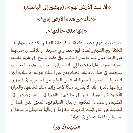
«لا. تلك الأرض لهم». (ويشير إلى اليابسة).
«ملك من هذه الأرض إذن؟»
«إنها ملك خالقها».
بعد صمت يدوم عشرين دقيقة، منذ بداية الفيلم، يكشف الحوار عن
العلاقة بين الشيخ والفتاة، فهو جدها وهي حفيدته. واللافت أن حديثهما
عن الجورجيين يتم بضمير الغائب، وفي ذلك تلميح إلى غربة نفسية
وهوية مفقودة لعلها دفعتهما إلى الاستقرار في الجزيرة. لغتهما المحايدة،
سنجدها في حوارات تالية. الحياد يعبر عن السلام بهويته الإنسانية التي
لا تعترف بالحدود الجغرافية، فعلى الرغم من استقراره في الجزيرة
وزراعتها بالذرة، فإنه لا يعتبرها ملكًا لأحد وإنما ملك لخالقها. والعبارة
الأخيرة فيها تورية تشير إلى خالقين: ظاهريًا إلى الله، وجوهريًا إلى
الطبيعة، والمقدمة المكتوبة في بداية الفيلم تؤيد المعنى الثاني. فبما أن
الطبيعة هي التي كوَّنت الجزيرة، فبقاؤها أو زوالها مرهونان برحمتها أو
غضبها، وهذا ما يتحقق في النهاية.
مشهد (د 55)