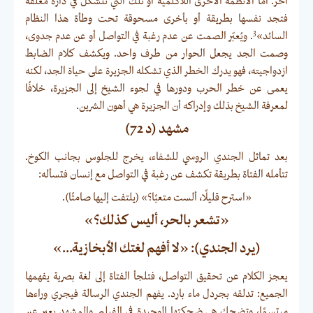
آخر. أما الأنظمة الأخرى اللاكلمية أو تلك التي تتشكل في دارة مغلقة
فتجد نفسها بطريقة أو بأخرى مسحوقة تحت وطأة هذا النظام
3
السائد»
. ويُعبّر الصمت عن عدم رغبة في التواصل أو عن عدم جدوى،
وصمت الجد يجعل الحوار من طرف واحد. ويكشف كلام الضابط
ازدواجيته، فهو يدرك الخطر الذي تشكله الجزيرة على حياة الجد، لكنه
يعمى عن خطر الحرب ودورها في لجوء الشيخ إلى الجزيرة، خلافًا
لمعرفة الشيخ بذلك وإدراكه أن الجزيرة هي أهون الشرين.
مشهد (د 72)
بعد تماثل الجندي الروسي للشفاء، يخرج للجلوس بجانب الكوخ.
تتأمله الفتاة بطريقة تكشف عن رغبة في التواصل مع إنسان فتسأله:
«استرح قليلًا، ألست متعبًا؟» (يلتفت إليها صامتًا).
«تشعر بالحر، أليس كذلك؟»
(يرد الجندي): «لا أفهم لغتك الأبخازية…»
يعجز الكلام عن تحقيق التواصل، فتلجأ الفتاة إلى لغة بصرية يفهمها
الجميع: تدلقه بجردل ماء بارد. يفهم الجندي الرسالة فيجري وراءها
مبتسمًا، وتضحك هي ضحكتها الوحيدة في الفيلم. والمشهد يعبر عن