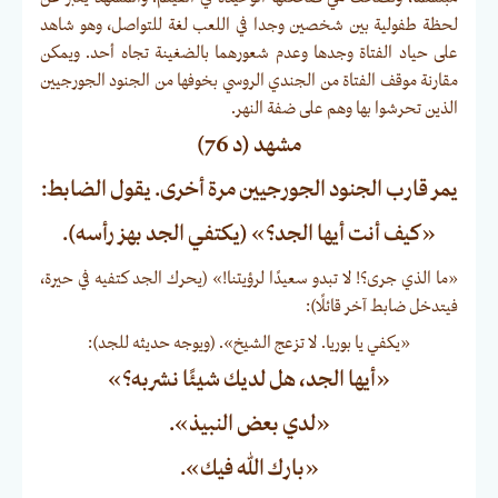
لحظة طفولية بين شخصين وجدا في اللعب لغة للتواصل، وهو شاهد
على حياد الفتاة وجدها وعدم شعورهما بالضغينة تجاه أحد. ويمكن
مقارنة موقف الفتاة من الجندي الروسي بخوفها من الجنود الجورجيين
الذين تحرشوا بها وهم على ضفة النهر.
مشهد (د 76)
يمر قارب الجنود الجورجيين مرة أخرى. يقول الضابط:
«كيف أنت أيها الجد؟» (يكتفي الجد بهز رأسه).
«ما الذي جرى؟! لا تبدو سعيدًا لرؤيتنا!» (يحرك الجد كتفيه في حيرة،
فيتدخل ضابط آخر قائلًا):
«يكفي يا بوريا. لا تزعج الشيخ». (ويوجه حديثه للجد):
«أيها الجد، هل لديك شيئًا نشربه؟»
«لدي بعض النبيذ».
«بارك الله فيك».