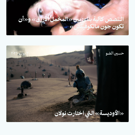
التلصص كآلية بناء: بين «المخمل الأزرق» و«أن
تكون جون مالكوفيتش»
حسين الضو
٣٠ يوليو ٢٠٢٦
«الأوديسة» التي اختارت نولان