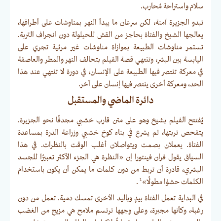
سلام واستراحة مُحارب.
تبدو الجزيرة آمنة، لكن سرعان ما يبدأ النهر بمناوشات على أطرافها،
يعالجها الشيخ والفتاة بحاجز من القش للحيلولة دون انجراف التربة.
تستمر مناوشات الطبيعة بموازاة مناوشات غير مرئية تجري على
اليابسة بين البشر، وتنتهي قصة الفيلم بتحالف النهر والمطر والعاصفة
في معركة تنتصر فيها الطبيعة على الإنسان، في دورة لا تنتهي عند هذا
الحد، ومعركة أخرى ينتصر فيها إنسان على آخر.
دائرة الماضي والمستقبل
يُفتتح الفيلم بشيخ وهو على متن قارب خشبي مجدفًا نحو الجزيرة.
يتفحص تربتها، ثم يشرع في بناء كوخ خشبي وزراعة الذرة بمساعدة
الفتاة. يعملان بصمت ويتواصلان أغلب الوقت بالنظرات. في هذا
السياق يقول فران فينتورا إن «النظرة هي الجزء الأكثر تعبيرًا للجسد
البشري، قادرة أن تربط من دون كلمات ما يمكن أن يكون باستخدام
1
الكلمات حشوًا مطولًا»
.
في البداية تعمل الفتاة بيدٍ وباليد الأخرى تمسك دمية. تعمل من دون
رغبة، وكأنها مجبرة، وعلى وجهها ترتسم ملامح هي مزيج من الغضب