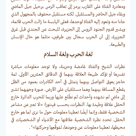
ومغادرة الفتاة على القارب يرمز إلى تعاقب الزمن برحيل جيل الماضي
وبقاء جيل الحاضر والمستقبل. لكنه مستقبل محفوف بالمجهول الذي
جاءا منه وتعود إليه الفتاة لوحدها، فعلى اليابسة ما زالت الحرب قائمة،
ويشير قدوم الجنود الروس إلى الجزيرة، للبحث عن الجندي قبل غرق
الجزيرة، إلى أن الحرب سجال بين طرفين، مثلما هو حال الإنسان
والطبيعة.
لغة الحرب ولغة السلام
نظرات الشيخ والفتاة غامضة وحزينة، ولا توجد معلومات مباشرة
تفسرها أو تؤكد طبيعة العلاقة بينهما في الدقائق العشرين الأولى. ثمة
حاجز يعوق التواصل بينهما يتمثل في أحد الكادرات بعمود من الظل
يقطع المسافة بينهما وهما مستلقيان على الأرض. صورة وجهيهما تشير
إلى ماضٍ لم نشهده وأحداث لم نطّلع عليها وربما للحرب الدائرة خارج
الحقل علاقة وطيدة بها. النظرات، بحسب فينتورا: «لا تعبر عن مشاعر
الشخصية فقط، وإنما أيضًا تعطينا معلومات حول ما نرى لما هو خارج
الحقل. تحدد نظرة الشخصية علاقتها مع الأشياء أو الشخصيات في
2
محيطها، تعطينا معلومات عن وجودها، تَمَوقُعِها وحركتها»
.