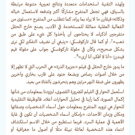
ولهذه التقنية استخدامات متعددة ونتائج تعبيرية متنوعة مرتبطة
بالسياق، فهي تجعل المتفرج مشاركًا أكبر وتدفعه لاستعمال خياله
وذكائه؛ فيقارن ما لا يراه بما يراه، كما تتطلب من المتفرج «مستوى من
الفعالية العقلية مماثلة للمستخدمة في الأدب. يصنع خارج الحقل
متفرجين أذكياء، لا يحتاجون أن يأخذوا كل شيء على طبق من
7
ذهب»
. أو كما قال تاركوفسكي: «ينبغي أن نضيف التفكير لكي نرى
بشكل صحيح»، وكأن في مقولة تاركوفسكي جواب على مقولة فيم
8
فيندرز: «أنا لا أفكر، أنا أرى»
.
ما يدور خارج الحقل في فيلم «جزيرة الذرة» هي الحرب التي لا تظهر إلا
من خلال أصوات رصاص وبضعة جنود على قارب بخاري وآخرين
يظهرون على ضفة النهر مرتين وهم يتحرشون بالفتاة من بعيد.
استُعمل الحوار في الفيلم للضرورة القصوى، ليزودنا بمعلومات من شأنها
إكمال الصورة، كما رأينا في تحليل الحوارات أعلاه. فالوظيفة التقليدية
للحوار هي تزويد المتفرج بمعلومات حول أسماء الشخصيات وصفاتها
ومكان وزمان الأحداث. «بإمكان أسماء الشخصيات أن تكون في غاية
الأهمية في عملية السرد. فربما نستطيع من خلال الاسم استكشاف
انتماء هذه الشخصية لعائلة نبيلة مثلًا أو أصول ما جغرافية أو