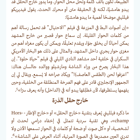
الطبيعة، تكون بألف كلمة وتحل محل الحوار. وما يدور خارج الحقل قد
يبدو هامشيًا، لكنه في الحقيقة متن أو محرك الحدث. يقول فيديريكو
فيلليني موضحًا أهمية ما يبدو هامشيًا:
«إن أصوات البط في المزرعة في فيلم "الاحتيال" قد تحمل رسالة أهم
من كلمات الحوار القليلة. إن سماع حوار قصير من خارج المشهد
يمكن أحيانًا أن يخلق جوًا، ويقدم تعليقًا، ويمكن أن يكون مغزاه أهم من
مغزى حوار يجري داخل المشهد. والمثال على ذلك هو البحّار الأمريكي
السكران في خلفية أحد مشاهد النادي الليلي في فيلم "حياة حلوة". إن
هذا البَحَّار يصرخ من وراء الشاشة ومارشيلو ووالده جالسان هناك:
"اعزفوا لحن (الطقس العاصف)!" ويكاد صراخه لا يُسمع. ويقال لي إن
الجمهور الإنجليزي قادر على فهم الصرخة المنطلقة من الخلفية، وحين
5
يفهمها يستظرفها، لأن مُطلِقها يبدو أنه في (الداخل) وأنه يعرف سرًا»
.
خارج حقل الذرة
ما ذكره فيلليني يُعرف بتقنية «خارج الحقل» أو «خارج الإطار - Hors-
champ»، وهي تقنية سردية تتمثل في إخفاء درامي لحدث أو
لشخصية، أو «كل صوت أو ضجة أو كلمات في الحوار تسمعها الأذن ولا
6
تدري العين مصدرها في الصورة المرئية، أثناء العرض على الشاشة»
.