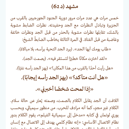
مشهد (د 62)
خمس مرات هي عدد مرات مرور دورية الجنود الجورجيين بالقرب من
الجزيرة وتبادل النظرات مع الجد وحفيدته. نظرات الضابط مشوبة
بالشك، تقابلها نظرات مشوبة بالحذر من قبل الجد ونظرات خائفة
وغاضبة من قبل الفتاة. في المرة الثالثة يخاطب الضابطُ الشيخَ:
«طاب يومك أيها الجد». (يرد الجد التحية برأسه، بلا مبالاة).
«لقد اخترت مكانًا خطيرًا لتستقر فيه». (يصمت الجد).
«هل رأيت أحدًا بالقرب من هذا المكان؟» (يهز الجد رأسه نفيًا).
«هل أنت متأكد؟» (يهز الجد رأسه إيجابًا).
«إذا لمحت شخصًا أخبرني».
اللافت أن الجد يقابل الكلام بالصمت، وصمته يُعبّر عن حالة سلام.
الكلام غير مجدٍ، كما أنه مرادف للحرب. من منظور سيميائي، وبحسب
يوري لوتمان في كتابه «مدخل إلى سيميائية الفيلم»، يقوم الكلام بدور
نظام الاتصال الأساسي: «إنه نظام كلمي يهدف إلى الاتصال مع إنسان