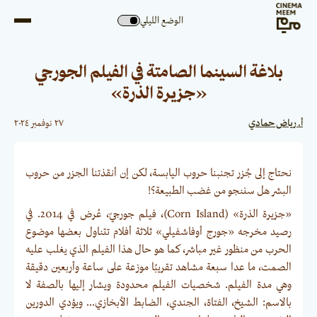
الوضع الليلي
بلاغة السينما الصامتة في الفيلم الجورجي
«جزيرة الذرة»
أ. رياض حمادي
٢٧ نوفمبر ٢٠٢٤
نحتاج إلى جُزر تجنبنا حروب اليابسة، لكن إن أنقذتنا الجزر من حروب
البشر هل سننجو من غضب الطبيعة؟!
«جزيرة الذرة» (Corn Island)، فيلم جورجيّ، عُرض في 2014. في
رصيد مخرجه «جورج أوفاشفيلي» ثلاثة أفلام تتناول بعضها موضوع
الحرب من منظور غير مباشر، كما هو حال هذا الفيلم الذي يغلب عليه
الصمت، ما عدا سبعة مشاهد تقريبًا موزعة على ساعة وأربعين دقيقة
وهي مدة الفيلم. شخصيات الفيلم محدودة ويشار إليها بالصفة لا
بالاسم: الشيخ، الفتاة، الجندي، الضابط الأبخازي... ويؤدي الدورين