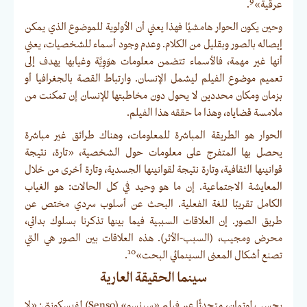
9
عرقية»
.
وحين يكون الحوار هامشيًا فهذا يعني أن الأولوية للموضوع الذي يمكن
إيصاله بالصور وبقليل من الكلام. وعدم وجود أسماء للشخصيات، يعني
أنها غير مهمة، فالأسماء تتضمن معلومات هوَوِيَّة وغيابها يهدف إلى
تعميم موضوع الفيلم ليشمل الإنسان. وارتباط القصة بالجغرافيا أو
بزمان ومكان محددين لا يحول دون مخاطبتها للإنسان إن تمكنت من
ملامسة قضاياه، وهذا ما حققه هذا الفيلم.
الحوار هو الطريقة المباشرة للمعلومات، وهناك طرائق غير مباشرة
يحصل بها المتفرج على معلومات حول الشخصية، «تارة، نتيجة
قوانينها الثقافية، وتارة نتيجة لقوانينها الجسدية، وتارة أخرى من خلال
المعايشة الاجتماعية. إن ما هو وحيد في كل الحالات: هو الغياب
الكامل تقريبًا للغة الفعلية. البحث عن أسلوب سردي مختص عن
طريق الصور. إن العلاقات السببية فيما بينها تذكرنا بسلوك بدائي،
محرض ومجيب، (السبب-الأثر). هذه العلاقات بين الصور هي التي
10
تصنع أشكال المعنى السينمائي البحت»
.
سينما الحقيقة العارية
بحسب لوتمان، متحدثًا عن فيلم «سينسو» (Senso) لفيسكونتي: «لا