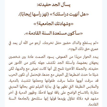
يسأل الجد حفيدته:
«هل أنهيت دراستك؟» (تهز رأسها إيجابًا).
«وشهادتك الجامعية؟»
«سأكون مستعدة السنة القادمة».
«لم يستطع والداك حضور حفل تخرجك. أرجو من الله أن يمد في
عمري حتى ذلك اليوم».
يبدد الحوار مزيدًا من الغموض. يسود الصمت عادة بين شخصين
يجهلان بعضهما، وأسئلة الجد تكشف جهله بكثير من الأمور عن
حفيدته. والجملة الأخيرة تلمح إلى أنها كانت تعيش مع والديها، لكن
شيئًا ما حدث اضطرها إلى العيش مع جدها، فيُحتمل أن تكون الحرب
قد سرقت أبويها مثلما سرقت طفولتها وجعلتها تتشبث بالدمية.
والملابس النظيفة التي تظهر بها في بداية الفيلم تشي بحالها المديني
مقارنة بالاتساخ الواضح على ياقة ثوبها لاحقًا. وظهور الدمية في آخر
مشهد فيه دلالة تفاؤل يؤيدها قولها إنها ستلتحق بالجامعة السنة
القادمة.