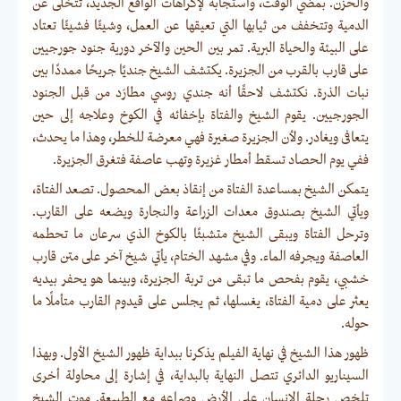
والحزن. بمضي الوقت، واستجابةً لإكراهات الواقع الجديد، تتخلى عن
الدمية وتتخفف من ثيابها التي تعيقها عن العمل، وشيئًا فشيئًا تعتاد
على البيئة والحياة البرية. تمر بين الحين والآخر دورية جنود جورجيين
على قارب بالقرب من الجزيرة. يكتشف الشيخ جنديًا جريحًا ممددًا بين
نبات الذرة. نكتشف لاحقًا أنه جندي روسي مطارَد من قبل الجنود
الجورجيين. يقوم الشيخ والفتاة بإخفائه في الكوخ وعلاجه إلى حين
يتعافى ويغادر. ولأن الجزيرة صغيرة فهي معرضة للخطر، وهذا ما يحدث،
ففي يوم الحصاد تسقط أمطار غزيرة وتهب عاصفة فتغرق الجزيرة.
يتمكن الشيخ بمساعدة الفتاة من إنقاذ بعض المحصول. تصعد الفتاة،
ويأتي الشيخ بصندوق معدات الزراعة والنجارة ويضعه على القارب.
وترحل الفتاة ويبقى الشيخ متشبثًا بالكوخ الذي سرعان ما تحطمه
العاصفة ويجرفه الماء. وفي مشهد الختام، يأتي شيخ آخر على متن قارب
خشبي، يقوم بفحص ما تبقى من تربة الجزيرة، وبينما هو يحفر بيديه
يعثر على دمية الفتاة، يغسلها، ثم يجلس على قيدوم القارب متأملًا ما
حوله.
ظهور هذا الشيخ في نهاية الفيلم يذكرنا ببداية ظهور الشيخ الأول. وبهذا
السيناريو الدائري تتصل النهاية بالبداية، في إشارة إلى محاولة أخرى
تلخص رحلة الإنسان على الأرض وصراعه مع الطبيعة. موت الشيخ