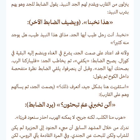
ينزلون من القارب ويقدم لهم الجد النبيذ. يقول الضابط للجد وهو يهم
بشرب النبيذ:
«هذا نخبنا». (ويضيف الضابط الآخر):
«نخبنا. أنت رجل طيب أيها الجد. مذاق هذا النبيذ طيب، هل يوجد
منه كثير؟»
ولأنه قد اعتاد على صمت الجد، يشرع في الغناء وينضم إليه البقية في
كورال. يصيح الضابط: «يكفي»، ثم يخاطب الجد: «فليباركنا الرب.
بصحتك أيها الجد». وقبل أن ينصرفوا، يلقي الضابط نظرة متفحصة
داخل الكوخ ثم يقول:
«استقريت هنا بشكل جيد، أتعرف ذلك؟» (يصمت الجد، ثم يسألهم
وهم على القارب):
«ألن تخبرني عمّ تبحثون؟» (يرد الضابط):
«هرب منا الكلب. لكنه جريح، لا يمكنه الهرب، احذر سنعود قريبًا».
ندرك من خلال المشهد السابق أن مجيء الجنود إلى الجزيرة لم يكن
للشراب ولكن للبحث عن الجندي. وفي المرة القادمة يأتي الروس، لكن