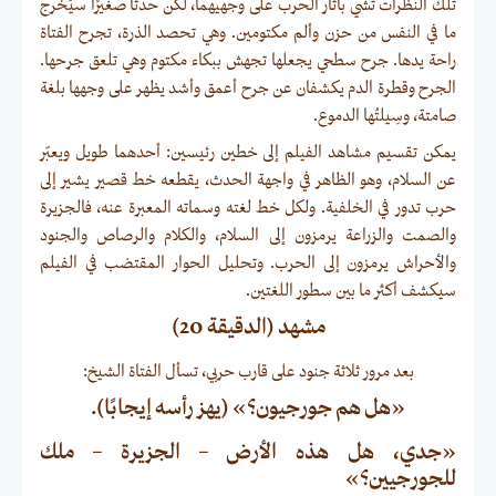
تلك النظرات تشي بآثار الحرب على وجهيهما، لكن حدثًا صغيرًا سيُخرج
ما في النفس من حزن وألم مكتومين. وهي تحصد الذرة، تجرح الفتاة
راحة يدها. جرح سطحي يجعلها تجهش ببكاء مكتوم وهي تلعق جرحها.
الجرح وقطرة الدم يكشفان عن جرح أعمق وأشد يظهر على وجهها بلغة
صامتة، وسِيلتُها الدموع.
يمكن تقسيم مشاهد الفيلم إلى خطين رئيسين: أحدهما طويل ويعبّر
عن السلام، وهو الظاهر في واجهة الحدث، يقطعه خط قصير يشير إلى
حرب تدور في الخلفية. ولكل خط لغته وسماته المعبرة عنه، فالجزيرة
والصمت والزراعة يرمزون إلى السلام، والكلام والرصاص والجنود
والأحراش يرمزون إلى الحرب. وتحليل الحوار المقتضب في الفيلم
سيكشف أكثر ما بين سطور اللغتين.
مشهد (الدقيقة 20)
بعد مرور ثلاثة جنود على قارب حربي، تسأل الفتاة الشيخ:
«هل هم جورجيون؟» (يهز رأسه إيجابًا).
«جدي، هل هذه الأرض – الجزيرة – ملك
للجورجيين؟»