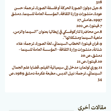
328
6.جيل دولوز: الصورة الحركة أو فلسفة الصورة، ترجمة: حسن
عودة، منشورات وزارة الثقافة، المؤسسة العامة للسينما، دمشق
1997، هامش 27
7.فينتورا، ص 202
8.من محاضرة لتاركوفسكي في إيطاليا بعنوان "السينما والزمن،
ماهية السينما ومشكلاتها".
9.فران فينتورا: الخطاب السينمائي، لغة الصورة، ترجمة: علاء
شنانة، منشورات وزارة الثقافة – المؤسسة العامة للسينما –
دمشق، ص 20
10.فينتورا، ص 21
11.يوري لوتمان: مدخل إلى سيميائية الفيلم، قضايا علم الجمال
السينمائي، ترجمة: نبيل الدبس، مطبعة عكرمة دمشق 1989، ص
34
مقالات أخرى